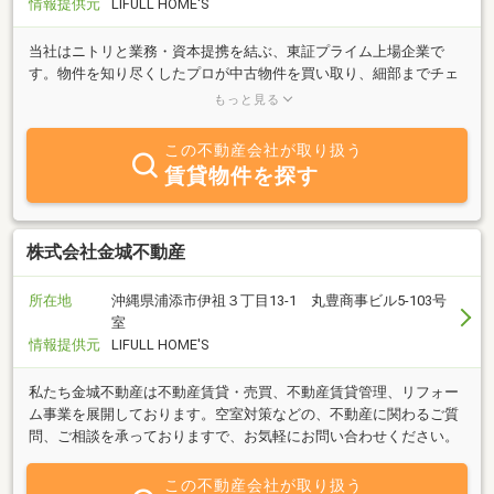
情報提供元
LIFULL HOME'S
当社はニトリと業務・資本提携を結ぶ、東証プライム上場企業で
す。物件を知り尽くしたプロが中古物件を買い取り、細部までチェ
ックし、自社規格に沿って丁寧にリフォームしているので、ご購入
もっと見る
後も安心が続きます。
この不動産会社が取り扱う
賃貸物件を探す
株式会社金城不動産
所在地
沖縄県浦添市伊祖３丁目13-1 丸豊商事ビル5-103号
室
情報提供元
LIFULL HOME'S
私たち金城不動産は不動産賃貸・売買、不動産賃貸管理、リフォー
ム事業を展開しております。空室対策などの、不動産に関わるご質
問、ご相談を承っておりますで、お気軽にお問い合わせください。
この不動産会社が取り扱う