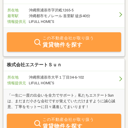
所在地
沖縄県浦添市字沢岻1265-5
最寄駅
沖縄都市モノレール 首里駅 徒歩40分
情報提供元
LIFULL HOME'S
この不動産会社が取り扱う
賃貸物件を探す
株式会社エステートＳｕｎ
所在地
沖縄県浦添市大平１丁目34‐6‐102
情報提供元
LIFULL HOME'S
「一生に一度の出会いを全力でサポート」私たちエステートSun
は、まだまだ小さな会社ですが覚えていただけますように誠心誠
意、丁寧をモットーに日々邁進してまいります！
この不動産会社が取り扱う
賃貸物件を探す