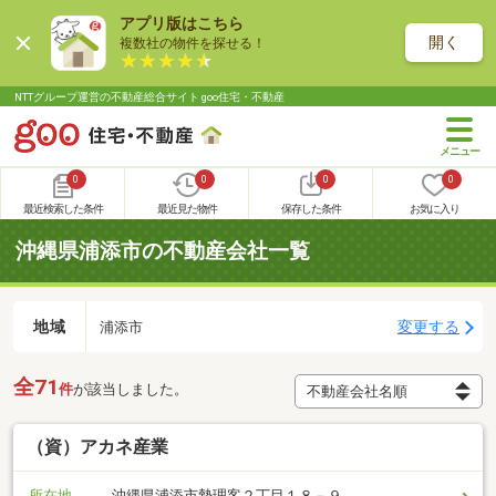
アプリ版はこちら
開く
複数社の物件を探せる！
NTTグループ運営の不動産総合サイト goo住宅・不動産
0
0
0
0
最近検索した条件
最近見た物件
保存した条件
お気に入り
沖縄県浦添市の不動産会社一覧
地域
変更する
浦添市
全71
件
が該当しました。
（資）アカネ産業
所在地
沖縄県浦添市勢理客２丁目１８－９