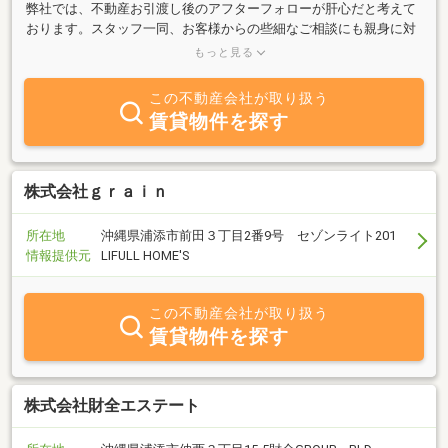
弊社では、不動産お引渡し後のアフターフォローが肝心だと考えて
おります。スタッフ一同、お客様からの些細なご相談にも親身に対
応できる関係性を大切に、入居後も長いお付き合いが出来るよう取
もっと見る
り組んでおります。
この不動産会社が取り扱う
賃貸物件を探す
株式会社ｇｒａｉｎ
所在地
沖縄県浦添市前田３丁目2番9号 セゾンライト201
情報提供元
LIFULL HOME'S
この不動産会社が取り扱う
賃貸物件を探す
株式会社財全エステート