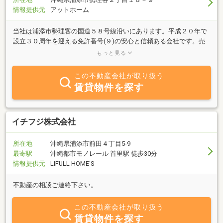
情報提供元
アットホーム
当社は浦添市勢理客の国道５８号線沿いにあります。平成２０年で
設立３０周年を迎える免許番号(９)の安心と信頼ある会社です。売
買・賃貸の仲介、アパート・住宅・店舗・駐車場の管理、家主様大
もっと見る
好評格安リフォーム、不動産コンサルティング、不動産に関する無
料相談をしております。道を尋ねるように気軽にご来店下さい。社
この不動産会社が取り扱う
長より：「私は２３年間(社)沖縄県宅地建物取引業協会理事を努め
賃貸物件を探す
ております（その間４年間副会長）又、(社)全国宅地建物取引業連
合会の代議員を１６年間務めました。おかげ様で県知事表彰、国土
交通大臣表彰並びに黄綬褒章を受章致しました。これもひとえにお
客様方のご指導のおかげです。感謝しています。」
イチフジ株式会社
所在地
沖縄県浦添市前田４丁目5-9
最寄駅
沖縄都市モノレール 首里駅 徒歩30分
情報提供元
LIFULL HOME'S
不動産の相談ご連絡下さい。
この不動産会社が取り扱う
賃貸物件を探す