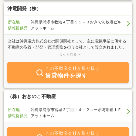
沖電開発（株）
所在地
沖縄県浦添市牧港４丁目１１－３おきでん牧港ビル
情報提供元
アットホーム
当社は沖縄電力株式会社の関係関社として、主に電気事業に供する
不動産の取得・開発・管理業務を担う会社として設立されました。
２０年の実績を基に沖電グループ企業の一員として独自のネットワ
もっと見る
ークを活用し、沖縄の住宅用地、賃貸住宅、オフィスビル、その他
不動産の売買をお考えのお客様に最新物件情報をより多くご紹介し
この不動産会社が取り扱う
ます。ブログもやってま～す。お時間あれば覗いてね（Ｐ＿－）
賃貸物件を探す
ｈｔｔｐ：／／ｏｋｉｋａｉ．ｔｉ－ｄａ．ｎｅｔ／
（株）おきのこ不動産
所在地
沖縄県浦添市宮城３丁目１４－２コーポ与那覇１Ｆ
情報提供元
アットホーム
この不動産会社が取り扱う