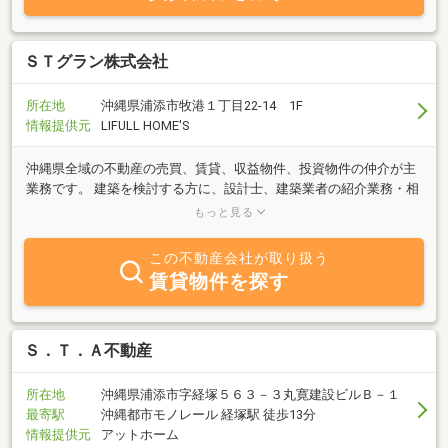
ＳＴグラン株式会社
所在地
沖縄県浦添市牧港１丁目22-14 1F
情報提供元
LIFULL HOME'S
沖縄県全域の不動産の売買、賃貸、収益物件、投資物件の仲介が主
業務です。 建築を検討する方に、設計士、建築業者の紹介業務・相
続不動産の相談もお受けしております。 お気軽にお問合せくださ
もっと見る
い！！
この不動産会社が取り扱う
賃貸物件を探す
Ｓ．Ｔ．Ａ不動産
所在地
沖縄県浦添市字経塚５６３－３丸寛建設ビルＢ－１
最寄駅
沖縄都市モノレール 経塚駅 徒歩13分
情報提供元
アットホーム