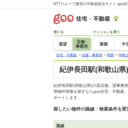
NTTグループ運営の不動産総合サイト goo
借りる
マンションを買う
店舗･
賃貸
新築
中
事業用
住宅・不動産
>
店舗・事業用
>
関西
>
和歌
紀伊長田駅(和歌山県
紀伊長田駅(和歌山県)の貸店舗、貸事
用物件情報を探すならgoo住宅・不動産
ポートします。
探したい物件の路線・検索条件を変
路線