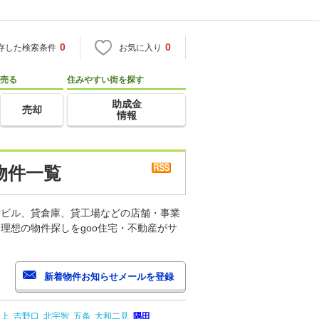
0
0
存した検索条件
お気に入り
売る
住みやすい街を探す
助成金
売却
情報
物件一覧
貸ビル、貸倉庫、貸工場などの店舗・事業
理想の物件探しをgoo住宅・不動産がサ
掖上
吉野口
北宇智
五条
大和二見
隅田