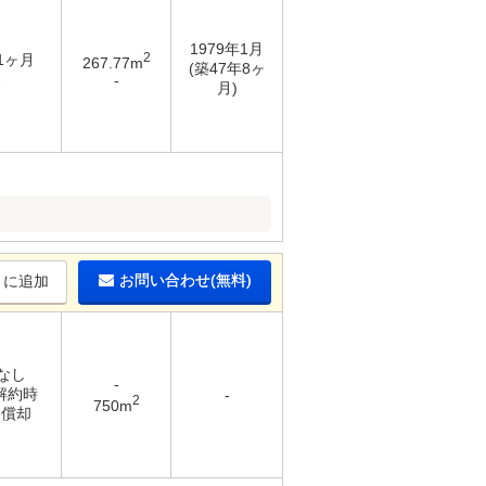
1979年1月
2
 1ヶ月
267.77m
(築47年8ヶ
-
-
月)
お問い合わせ(無料)
りに追加
 なし
-
 解約時
-
2
750m
％償却