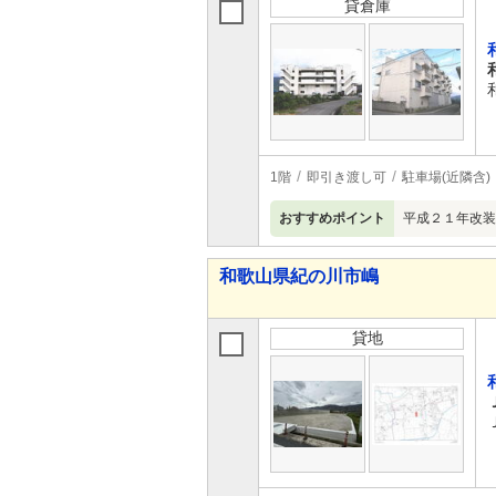
貸倉庫
1階
即引き渡し可
駐車場(近隣含)
おすすめポイント
平成２１年改装
和歌山県紀の川市嶋
貸地