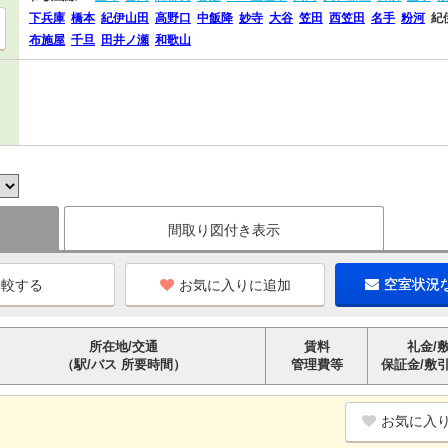
下兵庫
橋本
紀伊山田
高野口
中飯降
妙寺
大谷
笠田
西笠田
名手
粉河
紀
布施屋
千旦
田井ノ瀬
和歌山
間取り図付き表示
お気に入りに追加
空室状況
所在地/交通
賃料
礼金/
（駅/バス 所要時間）
管理費等
保証金/敷
お気に入