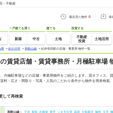
住宅・不動産
0
最近見た物件
保
一戸建てを買う
建てる
投資する
不動産
古
新築
中古
土地
土地活用
投資
山県
>
紀の川市
>
和歌山線
>
紀伊長田駅の店舗・事業用 物件一覧
)の賃貸店舗・賃貸事務所・月極駐車場 
務所、月極駐車場などの店舗・事業用物件をご紹介します。貸オフィス、
。賃料・広さ・間取り・写真・人気のこだわり条件から物件を簡単検索。
更して再検索
和歌山線：
王寺
畠田
志都美
香芝
ＪＲ五位堂
高田
大和新庄
御所
玉手