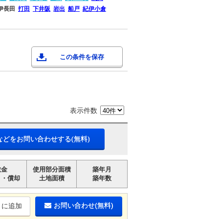
伊長田
打田
下井阪
岩出
船戸
紀伊小倉
この条件を保存
表示件数
などをお問い合わせする(無料)
敷金
使用部分面積
築年月
引・償却
土地面積
築年数
お問い合わせ(無料)
りに追加