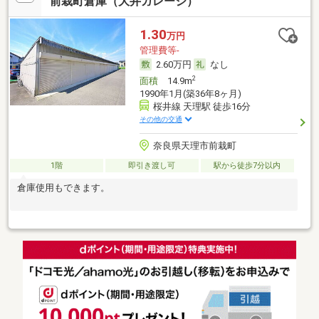
前栽町倉庫（大井ガレージ）
1.30
万円
管理費等-
2.60万円
なし
2
面積
14.9m
1990年1月(築36年8ヶ月)
桜井線 天理駅 徒歩16分
その他の交通
奈良県天理市前栽町
1階
即引き渡し可
駅から徒歩7分以内
倉庫使用もできます。