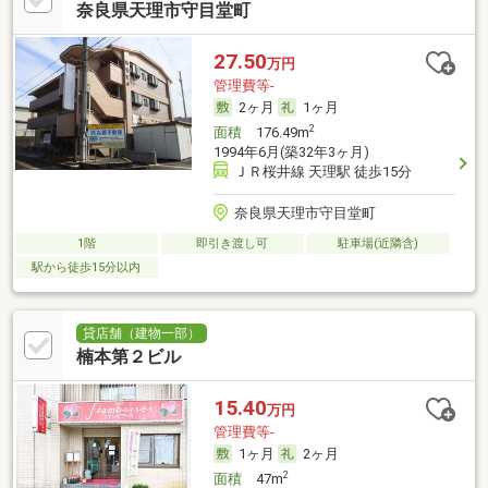
奈良県天理市守目堂町
27.50
万円
管理費等-
2ヶ月
1ヶ月
2
面積
176.49m
1994年6月(築32年3ヶ月)
ＪＲ桜井線 天理駅 徒歩15分
奈良県天理市守目堂町
1階
即引き渡し可
駐車場(近隣含)
駅から徒歩15分以内
貸店舗（建物一部）
楠本第２ビル
15.40
万円
管理費等-
1ヶ月
2ヶ月
2
面積
47m