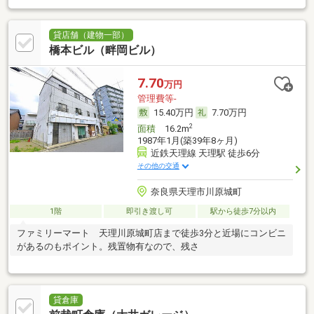
貸店舗（建物一部）
橋本ビル（畔岡ビル）
7.70
万円
管理費等-
15.40万円
7.70万円
2
面積
16.2m
1987年1月(築39年8ヶ月)
近鉄天理線 天理駅 徒歩6分
その他の交通
奈良県天理市川原城町
1階
即引き渡し可
駅から徒歩7分以内
ファミリーマート 天理川原城町店まで徒歩3分と近場にコンビニ
があるのもポイント。残置物有なので、残さ
貸倉庫