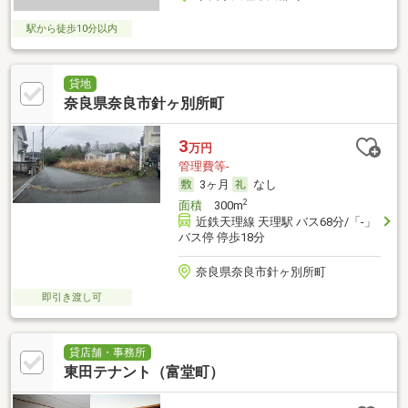
駅から徒歩10分以内
貸地
奈良県奈良市針ヶ別所町
3
万円
管理費等-
3ヶ月
なし
2
面積
300m
近鉄天理線 天理駅 バス68分/「-」
バス停 停歩18分
奈良県奈良市針ヶ別所町
即引き渡し可
貸店舗・事務所
東田テナント（富堂町）