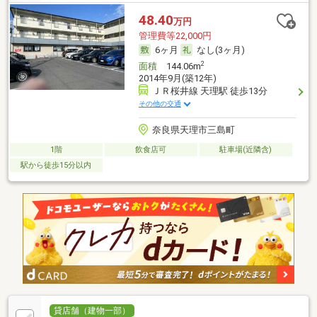
48.40
万円
管理費等22,000円
6ヶ月
なし(3ヶ月)
2
面積
144.06m
2014年9月(築12年)
ＪＲ桜井線 天理駅 徒歩13分
その他の交通
奈良県天理市三島町
1階
飲食店可
駐車場(近隣含)
駅から徒歩15分以内
貸店舗（建物一部）