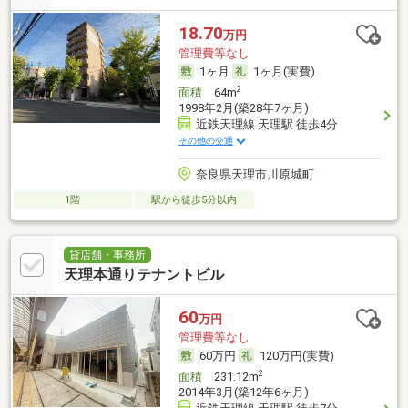
18.70
万円
管理費等なし
1ヶ月
1ヶ月(実費)
2
面積
64m
1998年2月(築28年7ヶ月)
近鉄天理線 天理駅 徒歩4分
その他の交通
奈良県天理市川原城町
1階
駅から徒歩5分以内
貸店舗・事務所
天理本通りテナントビル
60
万円
管理費等なし
60万円
120万円(実費)
2
面積
231.12m
2014年3月(築12年6ヶ月)