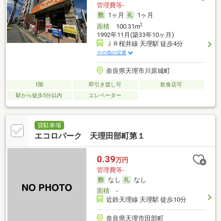
管理費等-
1ヶ月
1ヶ月
2
面積
100.31m
1992年11月(築33年10ヶ月)
ＪＲ桜井線 天理駅 徒歩4分
その他の交通
奈良県天理市川原城町
1階
即引き渡し可
飲食店可
駅から徒歩5分以内
エレベーター
貸駐車場
エコロパーク 天理田部町第１
0.39
万円
管理費等-
なし
なし
面積
-
近鉄天理線 天理駅 徒歩10分
奈良県天理市田部町