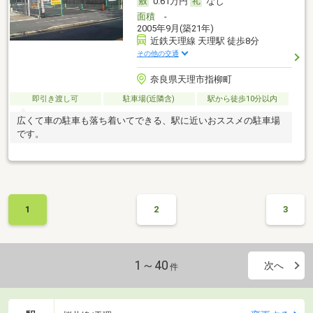
0.61万円
なし
面積
-
2005年9月(築21年)
近鉄天理線 天理駅 徒歩8分
その他の交通
奈良県天理市指柳町
即引き渡し可
駐車場(近隣含)
駅から徒歩10分以内
広くて車の駐車も落ち着いてできる、駅に近いおススメの駐車場
です。
1
2
3
1～40
次へ
件