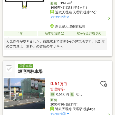
2
面積
134.7m
1995年4月(築31年5ヶ月)
近鉄天理線 天理駅 徒歩15分
その他の交通
奈良県天理市前栽町
1階
駐車場(近隣含)
駅から徒歩5分以内
人気物件が空きました。前栽駅まで徒歩5分の好立地です。お部屋
のご内見は「無料」の賃貸のマサキへ
貸駐車場
堀毛西駐車場
0.61
万円
管理費等-
0.61万円
なし
面積
-
2005年9月(築21年)
近鉄天理線 天理駅 徒歩8分
その他の交通