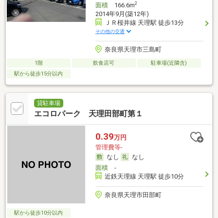
2
面積
166.6m
2014年9月(築12年)
ＪＲ桜井線 天理駅 徒歩13分
その他の交通
奈良県天理市三島町
1階
飲食店可
駐車場(近隣含)
駅から徒歩15分以内
貸駐車場
エコロパーク 天理田部町第１
0.39
万円
管理費等-
なし
なし
面積
-
近鉄天理線 天理駅 徒歩10分
奈良県天理市田部町
駅から徒歩10分以内