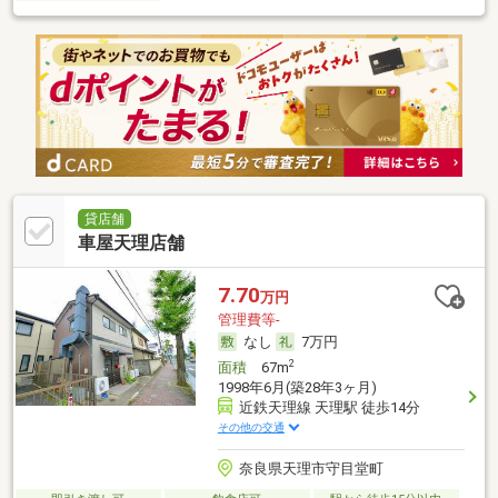
貸店舗
車屋天理店舗
7.70
万円
管理費等-
なし
7万円
2
面積
67m
1998年6月(築28年3ヶ月)
近鉄天理線 天理駅 徒歩14分
その他の交通
奈良県天理市守目堂町