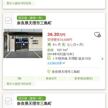
駅から徒歩10分以内
貸店舗（建物一部）
奈良県天理市三島町
36.30
万円
管理費等33,000円
6ヶ月
なし(3ヶ月)
2
面積
107.1m
2014年9月(築12年)
ＪＲ桜井線 天理駅 徒歩13分
その他の交通
奈良県天理市三島町
1階
飲食店可
駐車場(近隣含)
駅から徒歩15分以内
貸店舗（建物一部）
奈良県天理市三島町