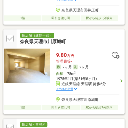
奈良県天理市田井庄町
1階
即引き渡し可
駅から徒歩5分以内
貸店舗（建物一部）
奈良県天理市川原城町
9.80
万円
管理費等-
2ヶ月
2ヶ月
2
面積
78m
1975年1月(築51年8ヶ月)
近鉄天理線 天理駅 徒歩6分
その他の交通
奈良県天理市川原城町
1階
即引き渡し可
駅から徒歩7分以内
貸店舗・事務所