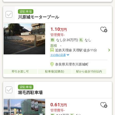
貸駐車場
川原城モータープール
1.10
万円
管理費等-
なし(2.20万円)
なし
面積
-
近鉄天理線 天理駅 徒歩11分
その他の交通
奈良県天理市川原城町
即引き渡し可
駐車場(近隣含)
駅から徒歩15分以内
貸駐車場
堀毛西駐車場
0.61
万円
管理費等-