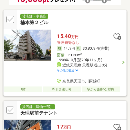
貸店舗・事務所
楠本第２ビル
15.40
万円
管理費等なし
14万円
30.80万円(実費)
2
面積
51.58m
1996年10月(築29年11ヶ月)
近鉄天理線 天理駅 徒歩3分
その他の交通
奈良県天理市川原城町
1階
即引き渡し可
駅から徒歩5分以内
貸店舗（建物一部）
天理駅前テナント
17
万円