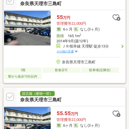
奈良県天理市三島町
55
万円
管理費等22,000円
6ヶ月
なし(3ヶ月)
2
面積
165.1m
2014年9月(築12年)
ＪＲ桜井線 天理駅 徒歩13分
その他の交通
奈良県天理市三島町
1階
飲食店可
駐車場(近隣含)
駅から徒歩15分以内
貸店舗（建物一部）
奈良県天理市三島町
55.55
万円
管理費等22,000円
6ヶ月
なし(3ヶ月)