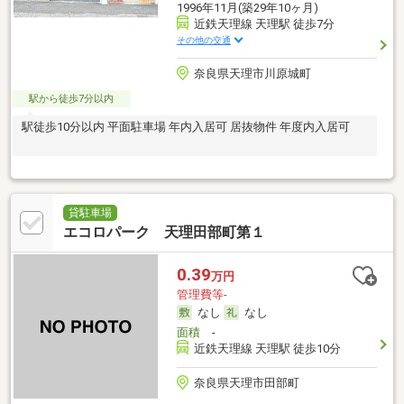
1996年11月(築29年10ヶ月)
近鉄天理線 天理駅 徒歩7分
その他の交通
奈良県天理市川原城町
駅から徒歩7分以内
駅徒歩10分以内 平面駐車場 年内入居可 居抜物件 年度内入居可
貸駐車場
エコロパーク 天理田部町第１
0.39
万円
管理費等-
なし
なし
面積
-
近鉄天理線 天理駅 徒歩10分
奈良県天理市田部町