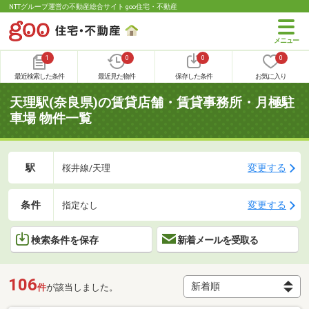
NTTグループ運営の不動産総合サイト goo住宅・不動産
1
0
0
0
最近検索した条件
最近見た物件
保存した条件
お気に入り
天理駅(奈良県)の賃貸店舗・賃貸事務所・月極駐
車場 物件一覧
駅
変更する
桜井線/天理
条件
変更する
指定なし
検索条件を保存
新着メールを受取る
106
件
が該当しました。