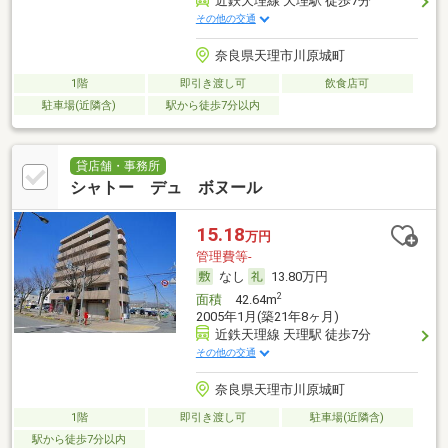
近鉄天理線 天理駅 徒歩7分
その他の交通
奈良県天理市川原城町
1階
即引き渡し可
飲食店可
駐車場(近隣含)
駅から徒歩7分以内
貸店舗・事務所
シャトー デュ ボヌール
15.18
万円
管理費等-
なし
13.80万円
2
面積
42.64m
2005年1月(築21年8ヶ月)
近鉄天理線 天理駅 徒歩7分
その他の交通
奈良県天理市川原城町
1階
即引き渡し可
駐車場(近隣含)
駅から徒歩7分以内