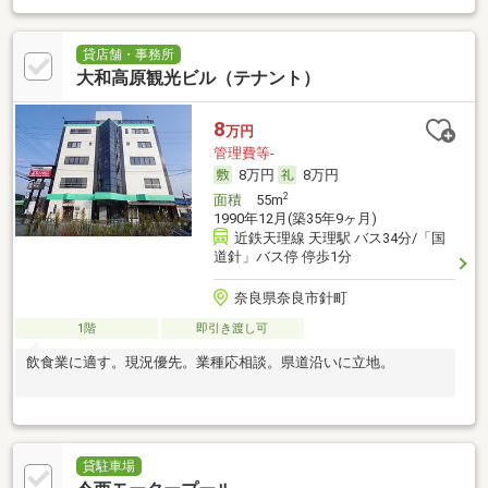
貸店舗・事務所
大和高原観光ビル（テナント）
8
万円
管理費等-
8万円
8万円
2
面積
55m
1990年12月(築35年9ヶ月)
近鉄天理線 天理駅 バス34分/「国
道針」バス停 停歩1分
奈良県奈良市針町
1階
即引き渡し可
飲食業に適す。現況優先。業種応相談。県道沿いに立地。
貸駐車場