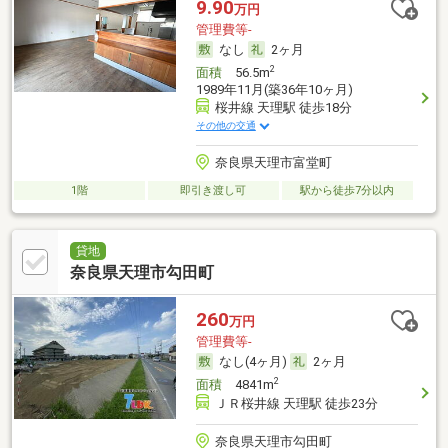
9.90
万円
管理費等-
なし
2ヶ月
2
面積
56.5m
1989年11月(築36年10ヶ月)
桜井線 天理駅 徒歩18分
その他の交通
奈良県天理市富堂町
1階
即引き渡し可
駅から徒歩7分以内
貸地
奈良県天理市勾田町
260
万円
管理費等-
なし(4ヶ月)
2ヶ月
2
面積
4841m
ＪＲ桜井線 天理駅 徒歩23分
奈良県天理市勾田町