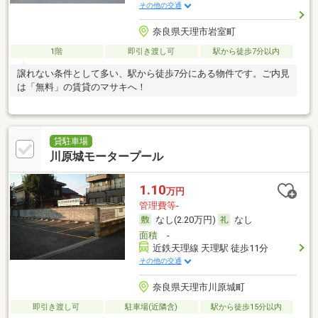
その他の交通
奈良県天理市岩室町
1階
即引き渡し可
駅から徒歩7分以内
譲れない条件として多い、駅から徒歩7分にある物件です。ご内見
は「無料」の賃貸のマサキへ！
貸駐車場
川原城モータープール
1.10
万円
管理費等-
なし(2.20万円)
なし
面積
-
近鉄天理線 天理駅 徒歩11分
その他の交通
奈良県天理市川原城町
即引き渡し可
駐車場(近隣含)
駅から徒歩15分以内