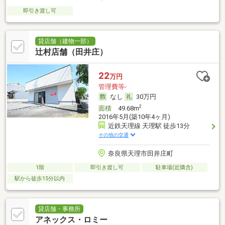
即引き渡し可
貸店舗（建物一部）
辻村店舗（田井庄）
22
万円
管理費等-
なし
30万円
2
面積
49.68m
2016年5月(築10年4ヶ月)
近鉄天理線 天理駅 徒歩13分
その他の交通
奈良県天理市田井庄町
1階
即引き渡し可
駐車場(近隣含)
駅から徒歩15分以内
貸店舗・事務所
アネックス・ロミー