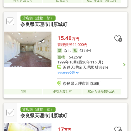
即引き渡し可
飲食店可
駅から徒歩15分以内
貸店舗（建物一部）
奈良県天理市川原城町
15.40
万円
管理費等11,000円
なし
42万円
2
面積
64.26m
1999年10月(築26年11ヶ月)
近鉄天理線 天理駅 徒歩3分
その他の交通
奈良県天理市川原城町
1階
即引き渡し可
駅から徒歩5分以内
貸店舗（建物一部）
奈良県天理市川原城町
17
万円