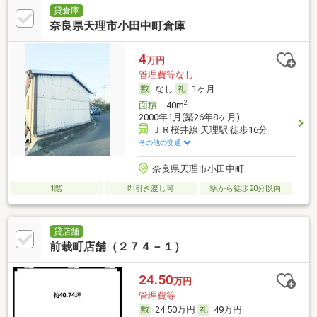
貸倉庫
奈良県天理市小田中町倉庫
4
万円
管理費等なし
なし
1ヶ月
2
面積
40m
2000年1月(築26年8ヶ月)
ＪＲ桜井線 天理駅 徒歩16分
その他の交通
奈良県天理市小田中町
1階
即引き渡し可
駅から徒歩20分以内
貸店舗
前栽町店舗（２７４－１）
24.50
万円
管理費等-
24.50万円
49万円