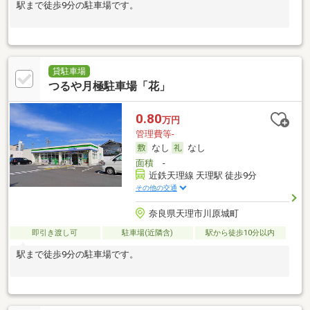
駅まで徒歩9分の駐車場です。
貸駐車場
つるや月極駐車場「花」
0.80
万円
管理費等-
なし
なし
面積
-
近鉄天理線 天理駅 徒歩9分
その他の交通
奈良県天理市川原城町
即引き渡し可
駐車場(近隣含)
駅から徒歩10分以内
駅まで徒歩9分の駐車場です。