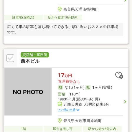
奈良県天理市指柳町
駐車場(近隣含)
駅から徒歩10分以内
広くて車の駐車も落ち着いてできる、駅に近いおススメの駐車場
です。
貸店舗・事務所
西本ビル
17
万円
管理費等なし
なし(1ヶ月)
1ヶ月(実費)
2
面積
110m
1993年1月(築33年8ヶ月)
近鉄天理線 天理駅 徒歩2分
その他の交通
奈良県天理市川原城町
1階
即引き渡し可
駅から徒歩5分以内