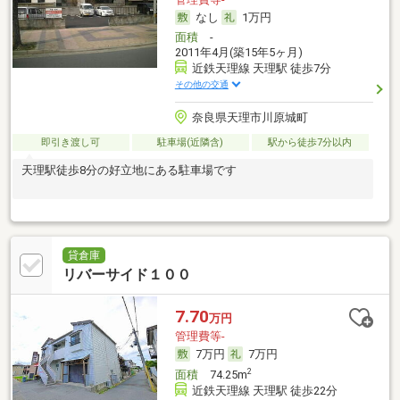
なし
1万円
面積
-
2011年4月(築15年5ヶ月)
近鉄天理線 天理駅 徒歩7分
その他の交通
奈良県天理市川原城町
即引き渡し可
駐車場(近隣含)
駅から徒歩7分以内
天理駅徒歩8分の好立地にある駐車場です
貸倉庫
リバーサイド１００
7.70
万円
管理費等-
7万円
7万円
2
面積
74.25m
近鉄天理線 天理駅 徒歩22分