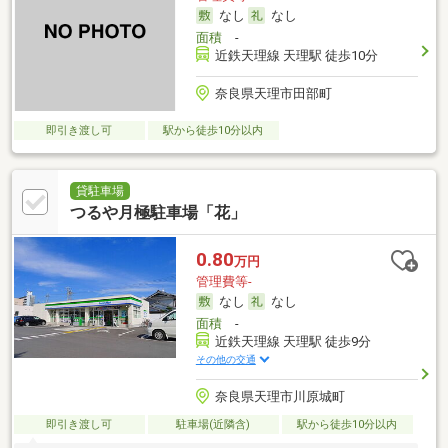
なし
なし
面積
-
近鉄天理線 天理駅 徒歩10分
奈良県天理市田部町
即引き渡し可
駅から徒歩10分以内
貸駐車場
つるや月極駐車場「花」
0.80
万円
管理費等-
なし
なし
面積
-
近鉄天理線 天理駅 徒歩9分
その他の交通
奈良県天理市川原城町
即引き渡し可
駐車場(近隣含)
駅から徒歩10分以内