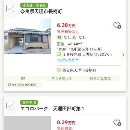
貸店舗・事務所
奈良県天理市長柄町
6.38
万円
管理費等なし
なし
なし
2
面積
43.14m
1958年10月(築67年11ヶ月)
ＪＲ桜井線 天理駅 徒歩3.7km
その他の交通
奈良県天理市長柄町
1階
即引き渡し可
駐車場(近隣含)
駅から徒歩10分以内
貸駐車場
エコロパーク 天理田部町第１
0.39
万円
管理費等-