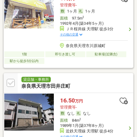
管理費等-
1ヶ月
1ヶ月
2
面積
97.5m
1992年4月(築34年5ヶ月)
ＪＲ桜井線 天理駅 徒歩3分
その他の交通
奈良県天理市川原城町
1階
即引き渡し可
駐車場(近隣含)
駅から徒歩5分以内
貸店舗・事務所
奈良県天理市田井庄町
16.50
万円
管理費等-
なし
なし
2
面積
84m
1989年1月(築37年8ヶ月)
近鉄天理線 天理駅 徒歩4分
その他の交通