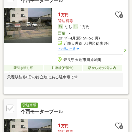
今西モータープール
1
万円
管理費等-
なし
1万円
面積
-
2011年4月(築15年5ヶ月)
近鉄天理線 天理駅 徒歩7分
その他の交通
奈良県天理市川原城町
即引き渡し可
駐車場(近隣含)
駅から徒歩7分以内
天理駅徒歩8分の好立地にある駐車場です
貸駐車場
今西モータープール
1
万円
管理費等-