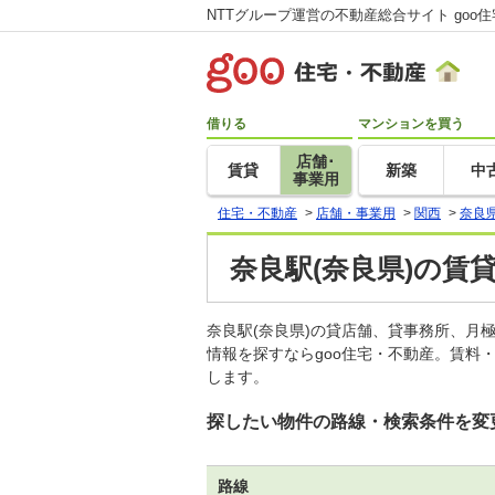
NTTグループ運営の不動産総合サイト goo
借りる
マンションを買う
店舗･
賃貸
新築
中
事業用
住宅・不動産
>
店舗・事業用
>
関西
>
奈良
奈良駅(奈良県)の賃
奈良駅(奈良県)の貸店舗、貸事務所、
情報を探すならgoo住宅・不動産。賃料
します。
探したい物件の路線・検索条件を変
路線