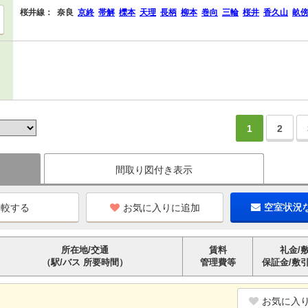
桜井線：
奈良
京終
帯解
櫟本
天理
長柄
柳本
巻向
三輪
桜井
香久山
畝
1
2
間取り図付き表示
お気に入りに追加
空室状況
所在地/交通
賃料
礼金/
（駅/バス 所要時間）
管理費等
保証金/敷
お気に入