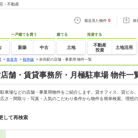
住宅・不動産
0
最近見た物件
保
一戸建てを買う
建てる
投資する
不動産
古
新築
中古
土地
土地活用
投資
県
>
奈良市
>
桜井線
>
奈良駅の店舗・事業用 物件一覧
貸店舗・賃貸事務所・月極駐車場 物件一
月極駐車場などの店舗・事業用物件をご紹介します。貸オフィス、貸ビル
・広さ・間取り・写真・人気のこだわり条件から物件を簡単検索。理想の
更して再検索