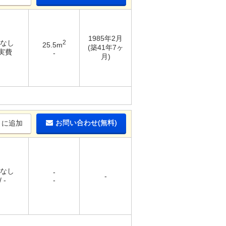
1985年2月
 なし
2
25.5m
(築41年7ヶ
 実費
-
月)
お問い合わせ(無料)
りに追加
 なし
-
-
 -
-