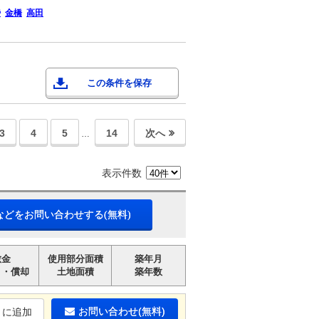
傍
金橋
高田
この条件を保存
3
4
5
14
次へ
…
表示件数
などをお問い合わせする(無料)
敷金
使用部分面積
築年月
引・償却
土地面積
築年数
お問い合わせ(無料)
りに追加