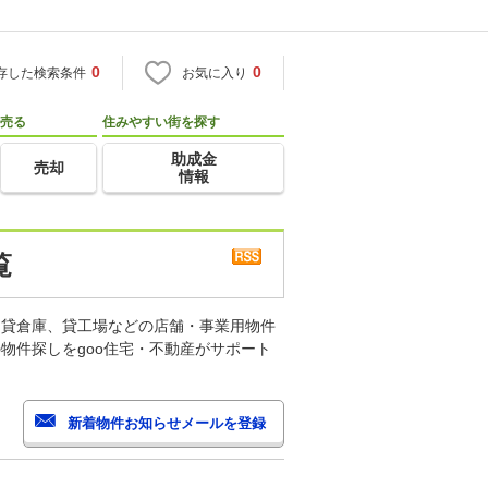
0
0
存した検索条件
お気に入り
売る
住みやすい街を探す
助成金
売却
情報
覧
、貸倉庫、貸工場などの店舗・事業用物件
物件探しをgoo住宅・不動産がサポート