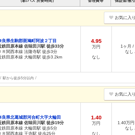
（駅/バス 所要時間）
管理費等
保証金/敷
お気に入
4.95
奈良県生駒郡斑鳩町阿波２丁目
近鉄田原本線 佐味田川駅 徒歩33分
1ヶ月 /
万円
ＪＲ関西本線 法隆寺駅 徒歩3分
なし /
近鉄田原本線 大輪田駅 徒歩3.2km
なし
駅から徒歩5分以内
お気に入
1.40
奈良県北葛城郡河合町大字大輪田
近鉄田原本線 佐味田川駅 徒歩19分
1.40万円
万円
近鉄田原本線 大輪田駅 徒歩5分
なし /
ＪＲ関西本線 王寺駅 徒歩25分
なし