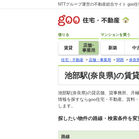
NTTグループ運営の不動産総合サイト goo
借りる
マンションを買う
店舗･
賃貸
新築
中
事業用
住宅・不動産
>
店舗・事業用
>
関西
>
奈良
池部駅(奈良県)の賃
池部駅(奈良県)の貸店舗、貸事務所、
情報を探すならgoo住宅・不動産。賃料
します。
探したい物件の路線・検索条件を変
路線