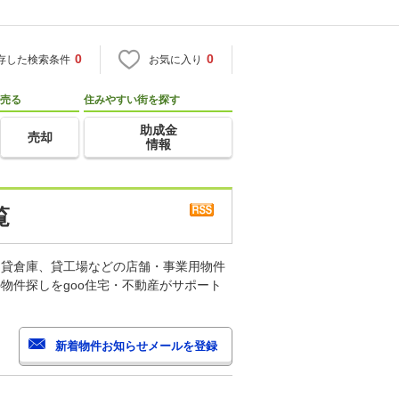
0
0
存した検索条件
お気に入り
売る
住みやすい街を探す
助成金
売却
情報
覧
、貸倉庫、貸工場などの店舗・事業用物件
物件探しをgoo住宅・不動産がサポート