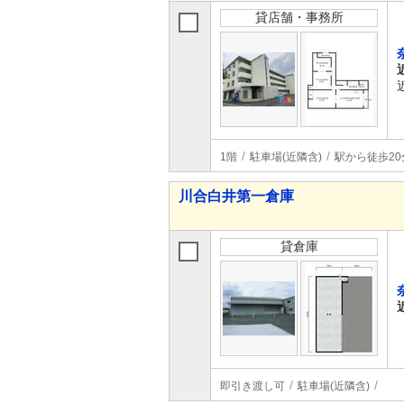
貸店舗・事務所
1階
駐車場(近隣含)
駅から徒歩20
川合白井第一倉庫
貸倉庫
即引き渡し可
駐車場(近隣含)