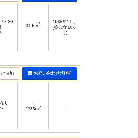
/ 8.80
1986年11月
2
31.5m
円
(築39年10ヶ
-
 -
月)
お問い合わせ(無料)
りに追加
 なし
-
-
2
 -
2335m