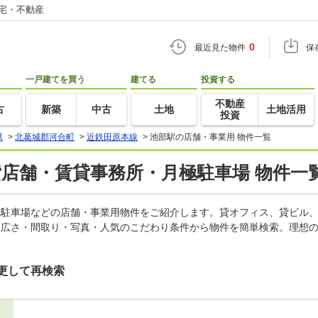
住宅・不動産
0
最近見た物件
保
一戸建てを買う
建てる
投資する
不動産
古
新築
中古
土地
土地活用
投資
県
>
北葛城郡河合町
>
近鉄田原本線
>
池部駅の店舗・事業用 物件一覧
貸店舗・賃貸事務所・月極駐車場 物件一
月極駐車場などの店舗・事業用物件をご紹介します。貸オフィス、貸ビル
・広さ・間取り・写真・人気のこだわり条件から物件を簡単検索。理想の
更して再検索