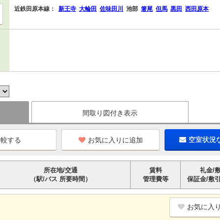
近鉄田原本線：
新王寺
大輪田
佐味田川
池部
箸尾
但馬
黒田
西田原本
間取り図付き表示
お気に入りに追加
空室状況
所在地/交通
賃料
礼金/
（駅/バス 所要時間）
管理費等
保証金/敷
お気に入