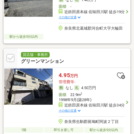
面積
-
近鉄田原本線 佐味田川駅 徒歩19分
その他の交通
奈良県北葛城郡河合町大字大輪田
駅から徒歩5分以内
貸店舗・事務所
グリーンマンション
4.95
万円
管理費等-
なし
4.50万円
2
面積
22.9m
1998年9月(築28年)
近鉄田原本線 佐味田川駅 徒歩34分
その他の交通
奈良県生駒郡斑鳩町阿波２丁目
1階
即引き渡し可
駅から徒歩5分以内