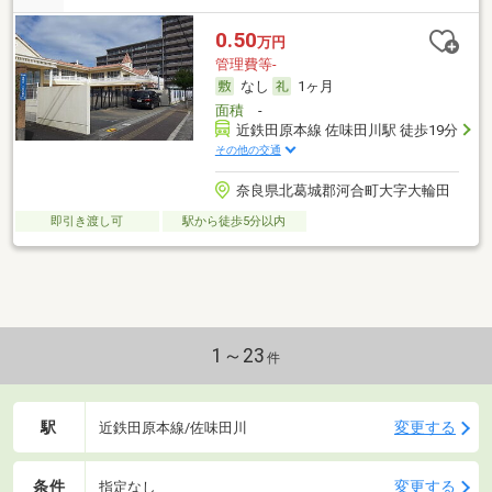
0.50
万円
管理費等-
なし
1ヶ月
面積
-
近鉄田原本線 佐味田川駅 徒歩19分
その他の交通
奈良県北葛城郡河合町大字大輪田
即引き渡し可
駅から徒歩5分以内
1～23
件
駅
変更する
近鉄田原本線/佐味田川
条件
変更する
指定なし