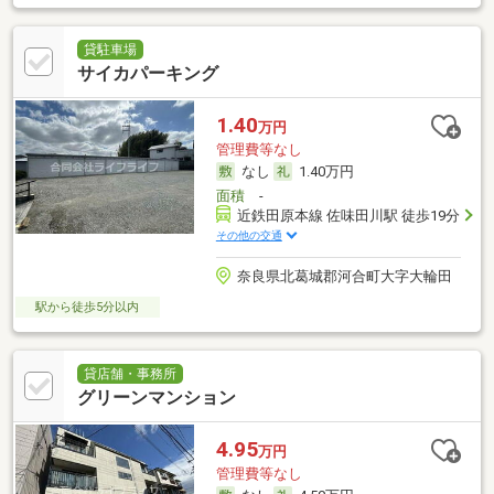
貸駐車場
サイカパーキング
1.40
万円
管理費等なし
なし
1.40万円
面積
-
近鉄田原本線 佐味田川駅 徒歩19分
その他の交通
奈良県北葛城郡河合町大字大輪田
駅から徒歩5分以内
貸店舗・事務所
グリーンマンション
4.95
万円
管理費等なし