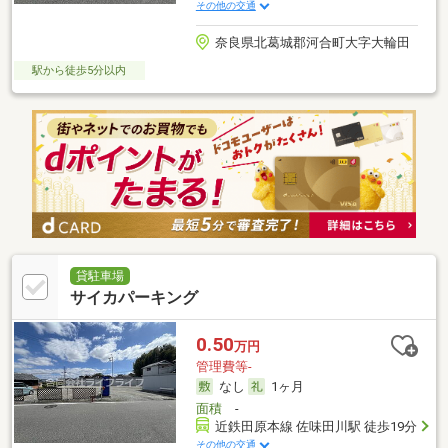
その他の交通
奈良県北葛城郡河合町大字大輪田
駅から徒歩5分以内
貸駐車場
サイカパーキング
0.50
万円
管理費等-
なし
1ヶ月
面積
-
近鉄田原本線 佐味田川駅 徒歩19分
その他の交通