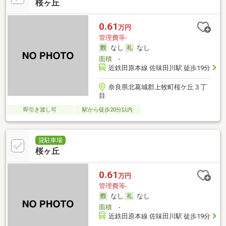
桜ヶ丘
0.61
万円
管理費等-
なし
なし
面積
-
近鉄田原本線 佐味田川駅 徒歩19分
奈良県北葛城郡上牧町桜ケ丘３丁
目
即引き渡し可
駅から徒歩20分以内
貸駐車場
桜ヶ丘
0.61
万円
管理費等-
なし
なし
面積
-
近鉄田原本線 佐味田川駅 徒歩19分