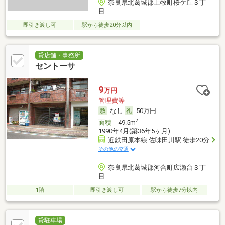
奈良県北葛城郡上牧町桜ケ丘３丁
目
即引き渡し可
駅から徒歩20分以内
貸店舗・事務所
セントーサ
9
万円
管理費等-
なし
50万円
2
面積
49.5m
1990年4月(築36年5ヶ月)
近鉄田原本線 佐味田川駅 徒歩20分
その他の交通
奈良県北葛城郡河合町広瀬台３丁
目
1階
即引き渡し可
駅から徒歩7分以内
貸駐車場