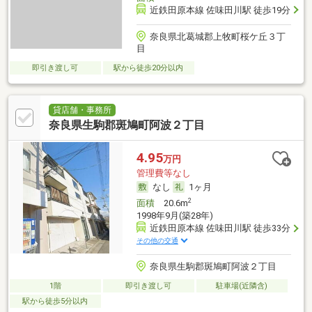
近鉄田原本線 佐味田川駅 徒歩19分
奈良県北葛城郡上牧町桜ケ丘３丁
目
即引き渡し可
駅から徒歩20分以内
貸店舗・事務所
奈良県生駒郡斑鳩町阿波２丁目
4.95
万円
管理費等なし
なし
1ヶ月
2
面積
20.6m
1998年9月(築28年)
近鉄田原本線 佐味田川駅 徒歩33分
その他の交通
奈良県生駒郡斑鳩町阿波２丁目
1階
即引き渡し可
駐車場(近隣含)
駅から徒歩5分以内