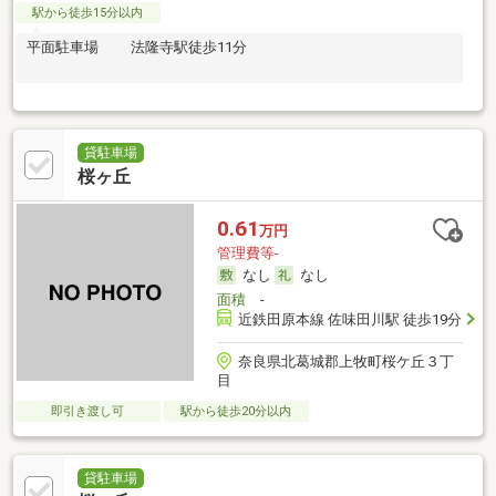
駅から徒歩15分以内
平面駐車場 法隆寺駅徒歩11分
貸駐車場
桜ヶ丘
0.61
万円
管理費等-
なし
なし
面積
-
近鉄田原本線 佐味田川駅 徒歩19分
奈良県北葛城郡上牧町桜ケ丘３丁
目
即引き渡し可
駅から徒歩20分以内
貸駐車場