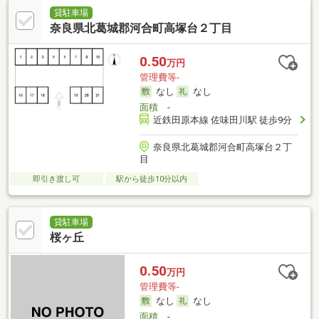
貸駐車場
奈良県北葛城郡河合町高塚台２丁目
0.50
万円
管理費等-
なし
なし
面積
-
近鉄田原本線 佐味田川駅 徒歩9分
奈良県北葛城郡河合町高塚台２丁
目
即引き渡し可
駅から徒歩10分以内
貸駐車場
桜ヶ丘
0.50
万円
管理費等-
なし
なし
面積
-