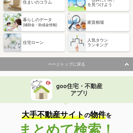
住まいのコラム
を見つけよう
暮らしのデータ
家賃相場
(補助金・助成金情報)
人気タウン
住宅ローン
ランキング
ページトップに戻る
goo住宅・不動産
アプリ
大手不動産サイト
物件
の
を
まとめて検索！