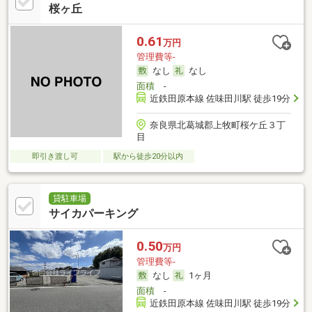
桜ヶ丘
0.61
万円
管理費等-
なし
なし
面積
-
近鉄田原本線 佐味田川駅 徒歩19分
奈良県北葛城郡上牧町桜ケ丘３丁
目
即引き渡し可
駅から徒歩20分以内
貸駐車場
サイカパーキング
0.50
万円
管理費等-
なし
1ヶ月
面積
-
近鉄田原本線 佐味田川駅 徒歩19分