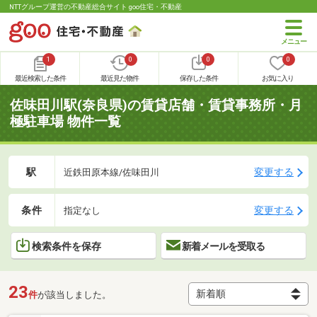
NTTグループ運営の不動産総合サイト goo住宅・不動産
1
0
0
0
最近検索した条件
最近見た物件
保存した条件
お気に入り
佐味田川駅(奈良県)の賃貸店舗・賃貸事務所・月
極駐車場 物件一覧
駅
変更する
近鉄田原本線/佐味田川
条件
変更する
指定なし
検索条件を保存
新着メールを受取る
23
件
が該当しました。