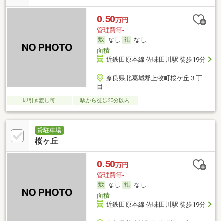
0.50
万円
管理費等-
なし
なし
面積
-
近鉄田原本線 佐味田川駅 徒歩19分
奈良県北葛城郡上牧町桜ケ丘３丁
目
即引き渡し可
駅から徒歩20分以内
貸駐車場
桜ヶ丘
0.50
万円
管理費等-
なし
なし
面積
-
近鉄田原本線 佐味田川駅 徒歩19分