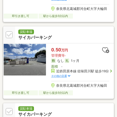
奈良県北葛城郡河合町大字大輪田
即引き渡し可
駅から徒歩5分以内
貸駐車場
サイカパーキング
0.50
万円
管理費等-
なし
1ヶ月
面積
-
近鉄田原本線 佐味田川駅 徒歩19分
その他の交通
奈良県北葛城郡河合町大字大輪田
即引き渡し可
駅から徒歩5分以内
貸駐車場
サイカパーキング