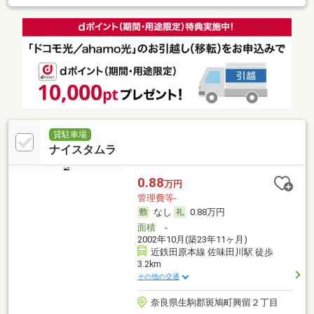
貸駐車場
ナイスタムラ
0.88
万円
管理費等-
なし
0.88万円
面積
-
2002年10月(築23年11ヶ月)
近鉄田原本線 佐味田川駅 徒歩
3.2km
その他の交通
奈良県生駒郡斑鳩町興留２丁目