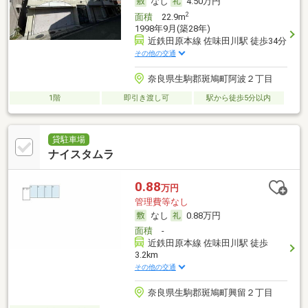
なし
4.50万円
2
面積
22.9m
1998年9月(築28年)
近鉄田原本線 佐味田川駅 徒歩34分
その他の交通
奈良県生駒郡斑鳩町阿波２丁目
1階
即引き渡し可
駅から徒歩5分以内
貸駐車場
ナイスタムラ
0.88
万円
管理費等なし
なし
0.88万円
面積
-
近鉄田原本線 佐味田川駅 徒歩
3.2km
その他の交通
奈良県生駒郡斑鳩町興留２丁目