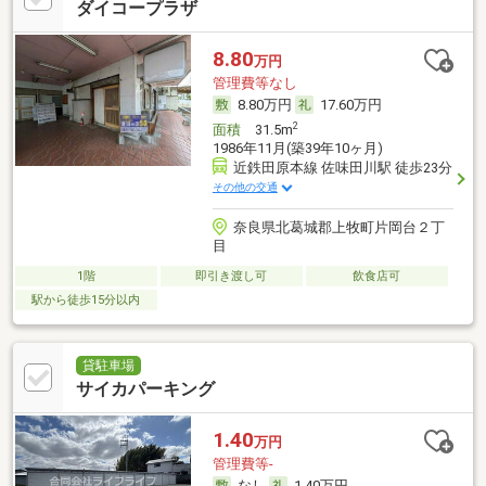
ダイコープラザ
8.80
万円
管理費等なし
8.80万円
17.60万円
2
面積
31.5m
1986年11月(築39年10ヶ月)
近鉄田原本線 佐味田川駅 徒歩23分
その他の交通
奈良県北葛城郡上牧町片岡台２丁
目
1階
即引き渡し可
飲食店可
駅から徒歩15分以内
貸駐車場
サイカパーキング
1.40
万円
管理費等-
なし
1.40万円