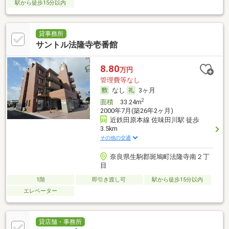
駅から徒歩15分以内
貸事務所
サントル法隆寺壱番館
8.80
万円
管理費等なし
なし
3ヶ月
2
面積
33.24m
2000年7月(築26年2ヶ月)
近鉄田原本線 佐味田川駅 徒歩
3.5km
その他の交通
奈良県生駒郡斑鳩町法隆寺南２丁
目
1階
即引き渡し可
駅から徒歩15分以内
エレベーター
貸店舗・事務所