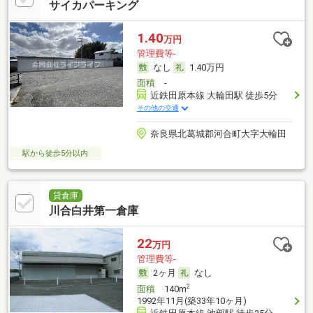
サイカパーキング
1.40
万円
管理費等-
なし
1.40万円
面積
-
近鉄田原本線 大輪田駅 徒歩5分
その他の交通
奈良県北葛城郡河合町大字大輪田
駅から徒歩5分以内
貸倉庫
川合白井第一倉庫
22
万円
管理費等-
2ヶ月
なし
2
面積
140m
1992年11月(築33年10ヶ月)