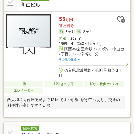
川由ビル
55
万円
管理費等-
3ヶ月
2ヶ月
2
面積
263m
1989年4月(築37年5ヶ月)
関西本線 王寺駅 バス7分/「中山台
2丁目」バス停 停歩1分
その他の交通
奈良県北葛城郡河合町星和台２丁
目
1階
即引き渡し可
駅から徒歩7分以内
エレベーター
西大和片岡台郵便局まで421mです♪周辺に駅が二つあり、交通の
利便性が高いです(*´ω`*)
貸駐車場