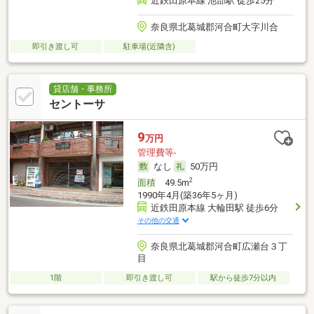
近鉄田原本線 池部駅 徒歩25分
奈良県北葛城郡河合町大字川合
即引き渡し可
駐車場(近隣含)
貸店舗・事務所
セントーサ
9
万円
管理費等-
なし
50万円
2
面積
49.5m
1990年4月(築36年5ヶ月)
近鉄田原本線 大輪田駅 徒歩6分
その他の交通
奈良県北葛城郡河合町広瀬台３丁
目
1階
即引き渡し可
駅から徒歩7分以内