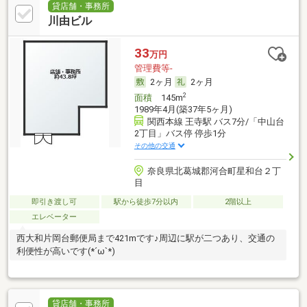
貸店舗・事務所
川由ビル
33
万円
管理費等-
2ヶ月
2ヶ月
2
面積
145m
1989年4月(築37年5ヶ月)
関西本線 王寺駅 バス7分/「中山台
2丁目」バス停 停歩1分
その他の交通
奈良県北葛城郡河合町星和台２丁
目
即引き渡し可
駅から徒歩7分以内
2階以上
エレベーター
西大和片岡台郵便局まで421mです♪周辺に駅が二つあり、交通の
利便性が高いです(*´ω`*)
貸店舗・事務所