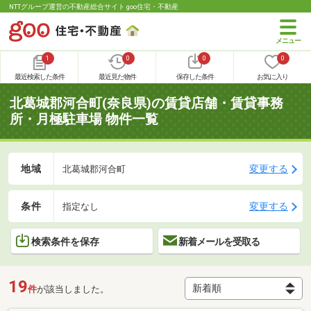
NTTグループ運営の不動産総合サイト goo住宅・不動産
1
0
0
0
最近検索した条件
最近見た物件
保存した条件
お気に入り
北葛城郡河合町(奈良県)の賃貸店舗・賃貸事務
所・月極駐車場 物件一覧
地域
変更する
北葛城郡河合町
条件
変更する
指定なし
検索条件を保存
新着メールを受取る
19
件
が該当しました。