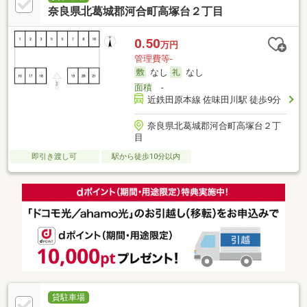
奈良県北葛城郡河合町高塚台２丁目
0.50
万円
管理費等-
なし
なし
面積
-
近鉄田原本線 佐味田川駅 徒歩9分
奈良県北葛城郡河合町高塚台２丁
目
即引き渡し可
駅から徒歩10分以内
貸駐車場