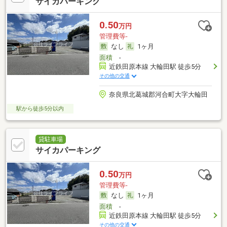
サイカパーキング
0.50
万円
管理費等-
なし
1ヶ月
面積
-
近鉄田原本線 大輪田駅 徒歩5分
その他の交通
奈良県北葛城郡河合町大字大輪田
駅から徒歩5分以内
貸駐車場
サイカパーキング
0.50
万円
管理費等-
なし
1ヶ月
面積
-
近鉄田原本線 大輪田駅 徒歩5分
その他の交通