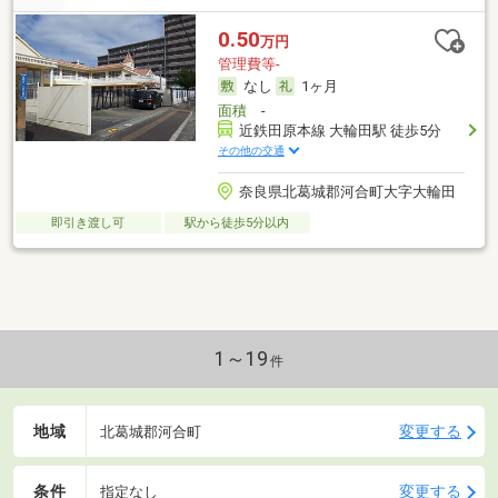
0.50
万円
管理費等-
なし
1ヶ月
面積
-
近鉄田原本線 大輪田駅 徒歩5分
その他の交通
奈良県北葛城郡河合町大字大輪田
即引き渡し可
駅から徒歩5分以内
1～19
件
地域
変更する
北葛城郡河合町
条件
変更する
指定なし