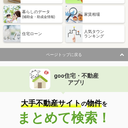
暮らしのデータ
家賃相場
(補助金・助成金情報)
人気タウン
住宅ローン
ランキング
ページトップに戻る
goo住宅・不動産
アプリ
大手不動産サイト
物件
の
を
まとめて検索！