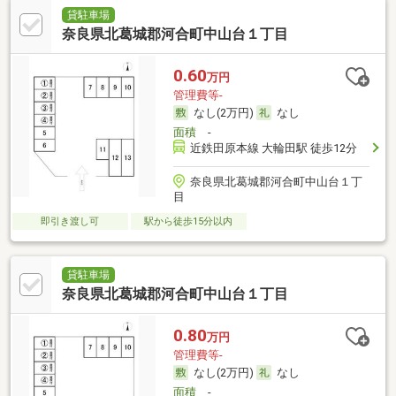
貸駐車場
奈良県北葛城郡河合町中山台１丁目
0.60
万円
管理費等-
なし(2万円)
なし
面積
-
近鉄田原本線 大輪田駅 徒歩12分
奈良県北葛城郡河合町中山台１丁
目
即引き渡し可
駅から徒歩15分以内
貸駐車場
奈良県北葛城郡河合町中山台１丁目
0.80
万円
管理費等-
なし(2万円)
なし
面積
-