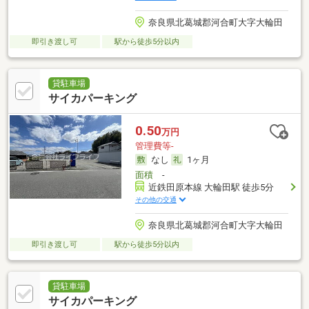
奈良県北葛城郡河合町大字大輪田
即引き渡し可
駅から徒歩5分以内
貸駐車場
サイカパーキング
0.50
万円
管理費等-
なし
1ヶ月
面積
-
近鉄田原本線 大輪田駅 徒歩5分
その他の交通
奈良県北葛城郡河合町大字大輪田
即引き渡し可
駅から徒歩5分以内
貸駐車場
サイカパーキング