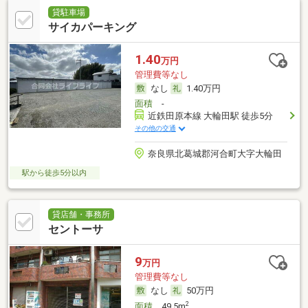
貸駐車場
サイカパーキング
1.40
万円
管理費等なし
なし
1.40万円
面積
-
近鉄田原本線 大輪田駅 徒歩5分
その他の交通
奈良県北葛城郡河合町大字大輪田
駅から徒歩5分以内
貸店舗・事務所
セントーサ
9
万円
管理費等なし
なし
50万円
2
面積
49.5m