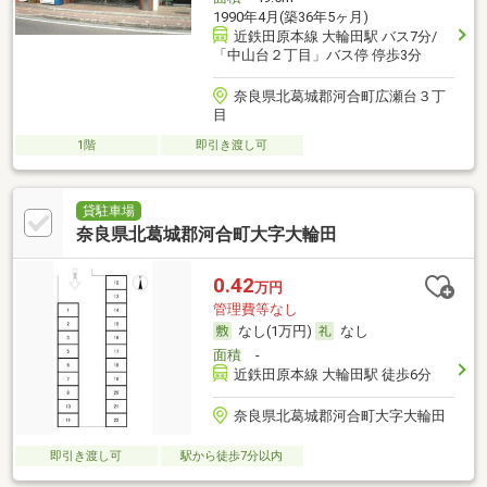
1990年4月(築36年5ヶ月)
近鉄田原本線 大輪田駅 バス7分/
「中山台２丁目」バス停 停歩3分
奈良県北葛城郡河合町広瀬台３丁
目
1階
即引き渡し可
貸駐車場
奈良県北葛城郡河合町大字大輪田
0.42
万円
管理費等なし
なし(1万円)
なし
面積
-
近鉄田原本線 大輪田駅 徒歩6分
奈良県北葛城郡河合町大字大輪田
即引き渡し可
駅から徒歩7分以内