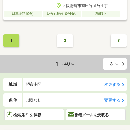
大阪府堺市南区竹城台４丁
駐車場(近隣含)
駅から徒歩15分以内
2階以上
1
2
3
1～40
次へ
件
地域
変更する
堺市南区
条件
変更する
指定なし
検索条件を保存
新着メールを受取る