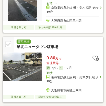
面積
-
南海電鉄泉北線 栂・美木多駅 徒歩
19分
大阪府堺市南区三木閉
即引き渡し可
駅から徒歩20分以内
貸駐車場
泉北ニュータウン駐車場
0.80
万円
管理費等-
なし
1ヶ月
面積
-
南海電鉄泉北線 栂・美木多駅 徒歩
19分
大阪府堺市南区三木閉
即引き渡し可
駅から徒歩20分以内