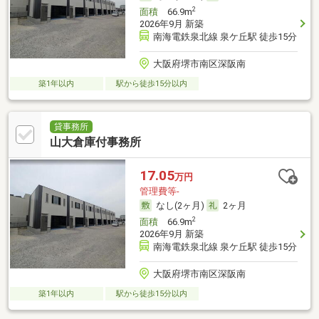
2
面積
66.9m
2026年9月 新築
南海電鉄泉北線 泉ケ丘駅 徒歩15分
大阪府堺市南区深阪南
築1年以内
駅から徒歩15分以内
貸事務所
山大倉庫付事務所
17.05
万円
管理費等-
なし(2ヶ月)
2ヶ月
2
面積
66.9m
2026年9月 新築
南海電鉄泉北線 泉ケ丘駅 徒歩15分
大阪府堺市南区深阪南
築1年以内
駅から徒歩15分以内