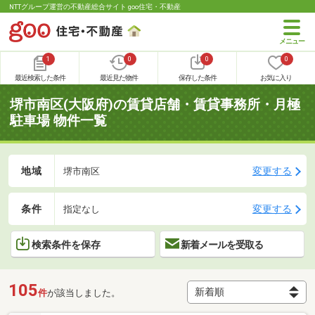
NTTグループ運営の不動産総合サイト goo住宅・不動産
1
0
0
0
最近検索した条件
最近見た物件
保存した条件
お気に入り
堺市南区(大阪府)の賃貸店舗・賃貸事務所・月極
駐車場 物件一覧
地域
変更する
堺市南区
条件
変更する
指定なし
検索条件を保存
新着メールを受取る
105
件
が該当しました。