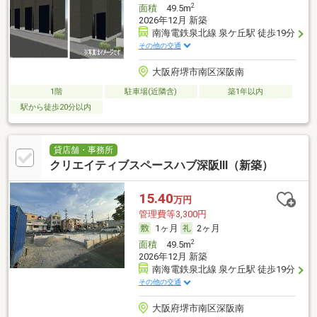
2
面積
49.5m
2026年12月 新築
南海電鉄泉北線 泉ケ丘駅 徒歩19分
その他の交通
大阪府堺市南区深阪南
1階
駐車場(近隣含)
築1年以内
駅から徒歩20分以内
貸店舗・事務所
クリエイティブスペースハブ深阪Ⅲ（新築）
15.40
万円
管理費等3,300円
1ヶ月
2ヶ月
2
面積
49.5m
2026年12月 新築
南海電鉄泉北線 泉ケ丘駅 徒歩19分
その他の交通
大阪府堺市南区深阪南