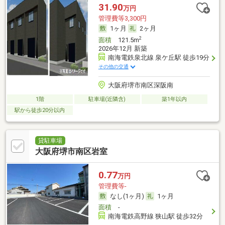
31.90
万円
管理費等3,300円
1ヶ月
2ヶ月
2
面積
121.5m
2026年12月 新築
南海電鉄泉北線 泉ケ丘駅 徒歩19分
その他の交通
大阪府堺市南区深阪南
1階
駐車場(近隣含)
築1年以内
駅から徒歩20分以内
貸駐車場
大阪府堺市南区岩室
0.77
万円
管理費等-
なし(1ヶ月)
1ヶ月
面積
-
南海電鉄高野線 狭山駅 徒歩32分