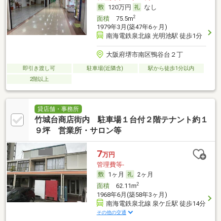
120万円
なし
2
面積
75.5m
1979年3月(築47年6ヶ月)
南海電鉄泉北線 光明池駅 徒歩1分
大阪府堺市南区鴨谷台２丁
即引き渡し可
駐車場(近隣含)
駅から徒歩1分以内
2階以上
貸店舗・事務所
竹城台商店街内 駐車場１台付２階テナント約１
９坪 営業所・サロン等
7
万円
管理費等-
1ヶ月
2ヶ月
2
面積
62.11m
1968年6月(築58年3ヶ月)
南海電鉄泉北線 泉ケ丘駅 徒歩14分
その他の交通