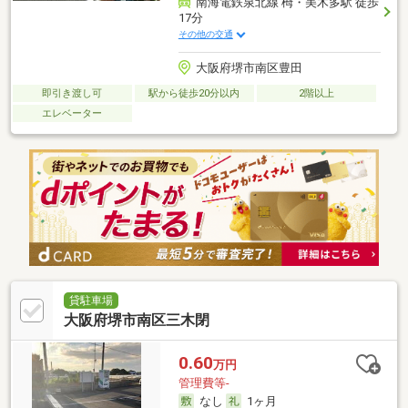
南海電鉄泉北線 栂・美木多駅 徒歩
17分
その他の交通
大阪府堺市南区豊田
即引き渡し可
駅から徒歩20分以内
2階以上
エレベーター
貸駐車場
大阪府堺市南区三木閉
0.60
万円
管理費等-
なし
1ヶ月