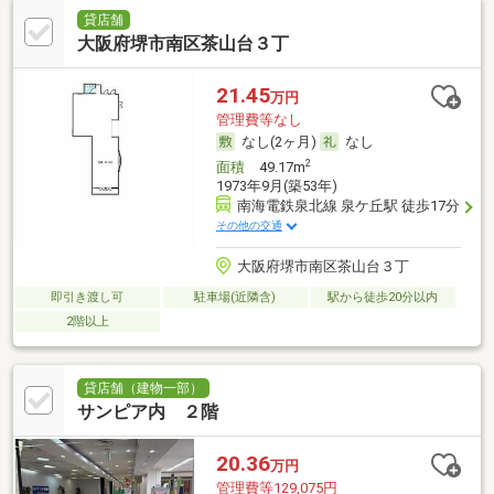
貸店舗
大阪府堺市南区茶山台３丁
21.45
万円
管理費等なし
なし(2ヶ月)
なし
2
面積
49.17m
1973年9月(築53年)
南海電鉄泉北線 泉ケ丘駅 徒歩17分
その他の交通
大阪府堺市南区茶山台３丁
即引き渡し可
駐車場(近隣含)
駅から徒歩20分以内
2階以上
貸店舗（建物一部）
サンピア内 ２階
20.36
万円
管理費等129,075円