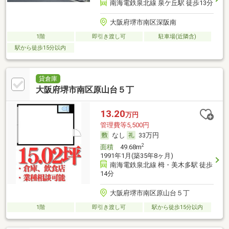
南海電鉄泉北線 泉ケ丘駅 徒歩13分
大阪府堺市南区深阪南
1階
即引き渡し可
駐車場(近隣含)
駅から徒歩15分以内
貸倉庫
大阪府堺市南区原山台５丁
13.20
万円
管理費等5,500円
なし
33万円
2
面積
49.68m
1991年1月(築35年8ヶ月)
南海電鉄泉北線 栂・美木多駅 徒歩
14分
大阪府堺市南区原山台５丁
1階
即引き渡し可
駅から徒歩15分以内