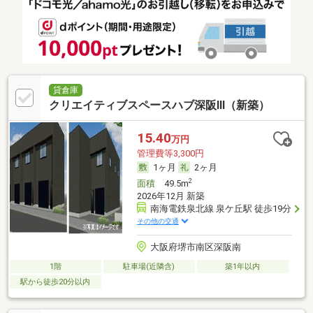
貸倉庫
クリエイティブスペースハブ深阪Ⅲ（新築）
15.40
万円
管理費等3,300円
1ヶ月
2ヶ月
2
面積
49.5m
2026年12月 新築
南海電鉄泉北線 泉ケ丘駅 徒歩19分
その他の交通
大阪府堺市南区深阪南
1階
駐車場(近隣含)
築1年以内
駅から徒歩20分以内