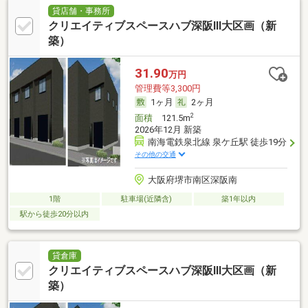
貸店舗・事務所
クリエイティブスペースハブ深阪Ⅲ大区画（新
築）
31.90
万円
管理費等3,300円
1ヶ月
2ヶ月
2
面積
121.5m
2026年12月 新築
南海電鉄泉北線 泉ケ丘駅 徒歩19分
その他の交通
大阪府堺市南区深阪南
1階
駐車場(近隣含)
築1年以内
駅から徒歩20分以内
貸倉庫
クリエイティブスペースハブ深阪Ⅲ大区画（新
築）