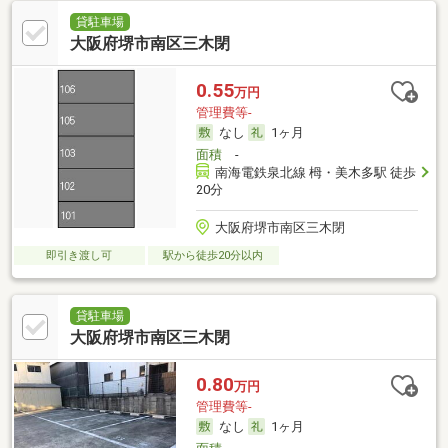
貸駐車場
大阪府堺市南区三木閉
0.55
万円
管理費等-
なし
1ヶ月
面積
-
南海電鉄泉北線 栂・美木多駅 徒歩
20分
大阪府堺市南区三木閉
即引き渡し可
駅から徒歩20分以内
貸駐車場
大阪府堺市南区三木閉
0.80
万円
管理費等-
なし
1ヶ月