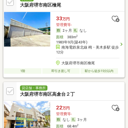
大阪府堺市南区檜尾
33
万円
管理費等-
2ヶ月
なし
2
面積
383m
1983年9月(築43年)
南海電鉄泉北線 栂・美木多駅 徒歩
12分
大阪府堺市南区檜尾
1階
即引き渡し可
駅から徒歩15分以内
貸店舗・事務所
大阪府堺市南区高倉台２丁
22
万円
管理費等-
なし
3ヶ月
2
面積
68.4m