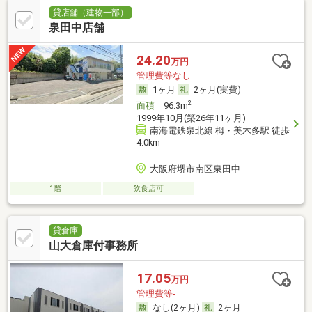
貸店舗（建物一部）
泉田中店舗
24.20
万円
管理費等なし
1ヶ月
2ヶ月(実費)
2
面積
96.3m
1999年10月(築26年11ヶ月)
南海電鉄泉北線 栂・美木多駅 徒歩
4.0km
大阪府堺市南区泉田中
1階
飲食店可
貸倉庫
山大倉庫付事務所
17.05
万円
管理費等-
なし(2ヶ月)
2ヶ月