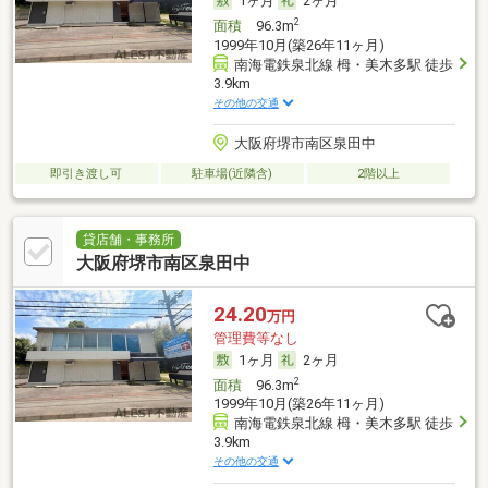
1ヶ月
2ヶ月
2
面積
96.3m
1999年10月(築26年11ヶ月)
南海電鉄泉北線 栂・美木多駅 徒歩
3.9km
その他の交通
大阪府堺市南区泉田中
即引き渡し可
駐車場(近隣含)
2階以上
貸店舗・事務所
大阪府堺市南区泉田中
24.20
万円
管理費等なし
1ヶ月
2ヶ月
2
面積
96.3m
1999年10月(築26年11ヶ月)
南海電鉄泉北線 栂・美木多駅 徒歩
3.9km
その他の交通