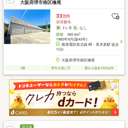
大阪府堺市南区檜尾
33
万円
管理費等-
2ヶ月
なし
2
面積
383.6m
1983年9月(築43年)
南海電鉄泉北線 栂・美木多駅 徒歩
12分
大阪府堺市南区檜尾
1階
即引き渡し可
駅から徒歩15分以内
貸店舗