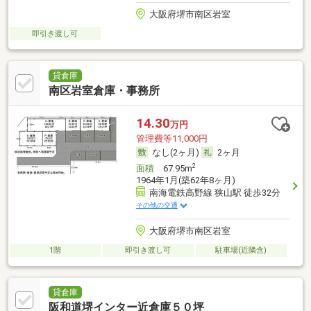
大阪府堺市南区岩室
即引き渡し可
貸倉庫
南区岩室倉庫・事務所
14.30
万円
管理費等11,000円
なし(2ヶ月)
2ヶ月
2
面積
67.95m
1964年1月(築62年8ヶ月)
南海電鉄高野線 狭山駅 徒歩32分
その他の交通
大阪府堺市南区岩室
1階
即引き渡し可
駐車場(近隣含)
貸倉庫
阪和道堺インター近倉庫５０坪