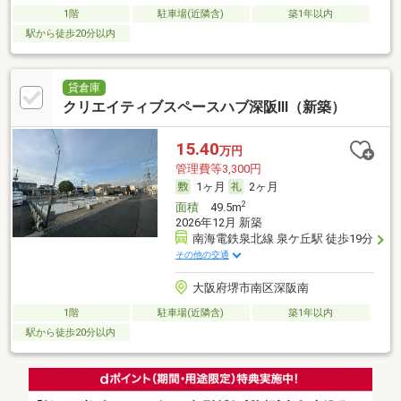
1階
駐車場(近隣含)
築1年以内
駅から徒歩20分以内
貸倉庫
クリエイティブスペースハブ深阪Ⅲ（新築）
15.40
万円
管理費等3,300円
1ヶ月
2ヶ月
2
面積
49.5m
2026年12月 新築
南海電鉄泉北線 泉ケ丘駅 徒歩19分
その他の交通
大阪府堺市南区深阪南
1階
駐車場(近隣含)
築1年以内
駅から徒歩20分以内