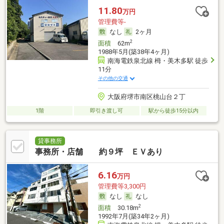
11.80
万円
管理費等-
なし
2ヶ月
2
面積
62m
1988年5月(築38年4ヶ月)
南海電鉄泉北線 栂・美木多駅 徒歩
11分
その他の交通
大阪府堺市南区桃山台２丁
1階
即引き渡し可
駅から徒歩15分以内
貸事務所
事務所・店舗 約９坪 ＥＶあり
6.16
万円
管理費等3,300円
なし
なし
2
面積
30.18m
1992年7月(築34年2ヶ月)