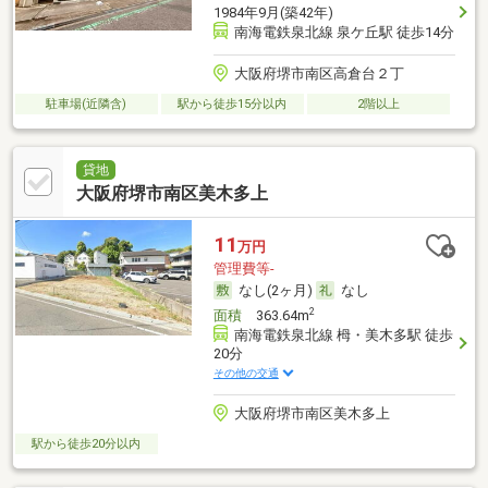
1984年9月(築42年)
南海電鉄泉北線 泉ケ丘駅 徒歩14分
大阪府堺市南区高倉台２丁
駐車場(近隣含)
駅から徒歩15分以内
2階以上
貸地
大阪府堺市南区美木多上
11
万円
管理費等-
なし(2ヶ月)
なし
2
面積
363.64m
南海電鉄泉北線 栂・美木多駅 徒歩
20分
その他の交通
大阪府堺市南区美木多上
駅から徒歩20分以内