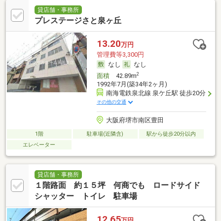
貸店舗・事務所
プレステージさと泉ヶ丘
13.20
万円
管理費等3,300円
なし
なし
2
面積
42.89m
1992年7月(築34年2ヶ月)
南海電鉄泉北線 泉ケ丘駅 徒歩20分
その他の交通
大阪府堺市南区豊田
1階
駐車場(近隣含)
駅から徒歩20分以内
エレベーター
貸店舗・事務所
１階路面 約１５坪 何商でも ロードサイド
シャッター トイレ 駐車場
12.65
万円