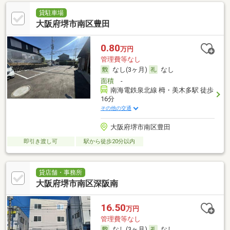
貸駐車場
大阪府堺市南区豊田
0.80
万円
管理費等なし
なし(3ヶ月)
なし
面積
-
南海電鉄泉北線 栂・美木多駅 徒歩
16分
その他の交通
大阪府堺市南区豊田
即引き渡し可
駅から徒歩20分以内
貸店舗・事務所
大阪府堺市南区深阪南
16.50
万円
管理費等なし
なし(3ヶ月)
なし