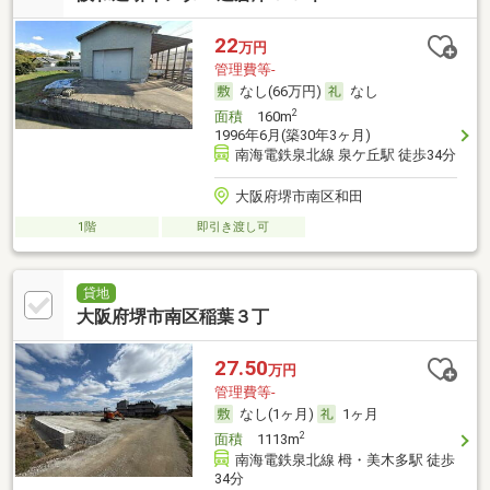
22
万円
管理費等-
なし(66万円)
なし
2
面積
160m
1996年6月(築30年3ヶ月)
南海電鉄泉北線 泉ケ丘駅 徒歩34分
大阪府堺市南区和田
1階
即引き渡し可
貸地
大阪府堺市南区稲葉３丁
27.50
万円
管理費等-
なし(1ヶ月)
1ヶ月
2
面積
1113m
南海電鉄泉北線 栂・美木多駅 徒歩
34分