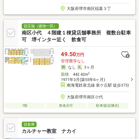
大阪府堺市南区稲葉３丁
貸店舗（建物一部）
南区小代 ４階建１棟貸店舗事務所 複数台駐車
可 堺インター近く 飲食可
49.50
万円
管理費等なし
なし
3ヶ月
2
面積
442.42m
1971年3月(築55年6ヶ月)
南海電鉄泉北線 泉ケ丘駅 徒歩37分
大阪府堺市南区小代
1階
飲食店可
駐車場(近隣含)
貸倉庫
カルチャー教室 ナカイ