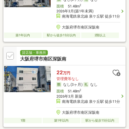
2
面積
51.48m
2026年3月(築1年未満)
南海電鉄泉北線 泉ケ丘駅 徒歩11分
大阪府堺市南区深阪南
築1年以内
駅から徒歩15分以内
2階以上
貸店舗・事務所
大阪府堺市南区深阪南
22
万円
管理費等なし
なし(3ヶ月)
なし
2
面積
51.48m
2026年3月 新築
南海電鉄泉北線 泉ケ丘駅 徒歩11分
大阪府堺市南区深阪南
1階
築1年以内
駅から徒歩15分以内