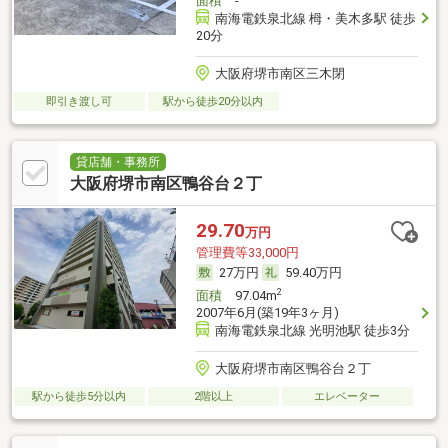
面積
-
南海電鉄泉北線 栂・美木多駅 徒歩
20分
大阪府堺市南区三木閉
即引き渡し可
駅から徒歩20分以内
貸店舗・事務所
大阪府堺市南区鴨谷台２丁
29.70
万円
管理費等33,000円
27万円
59.40万円
2
面積
97.04m
2007年6月(築19年3ヶ月)
南海電鉄泉北線 光明池駅 徒歩3分
大阪府堺市南区鴨谷台２丁
駅から徒歩5分以内
2階以上
エレベーター