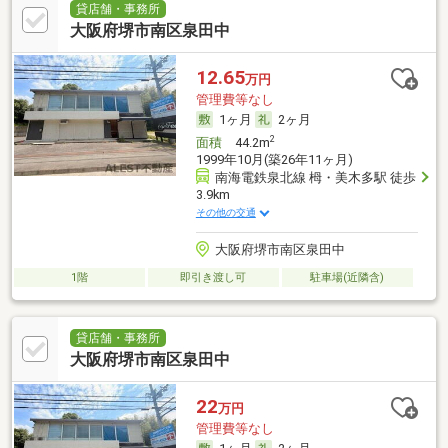
貸店舗・事務所
大阪府堺市南区泉田中
12.65
万円
管理費等なし
1ヶ月
2ヶ月
2
面積
44.2m
1999年10月(築26年11ヶ月)
南海電鉄泉北線 栂・美木多駅 徒歩
3.9km
その他の交通
大阪府堺市南区泉田中
1階
即引き渡し可
駐車場(近隣含)
貸店舗・事務所
大阪府堺市南区泉田中
22
万円
管理費等なし