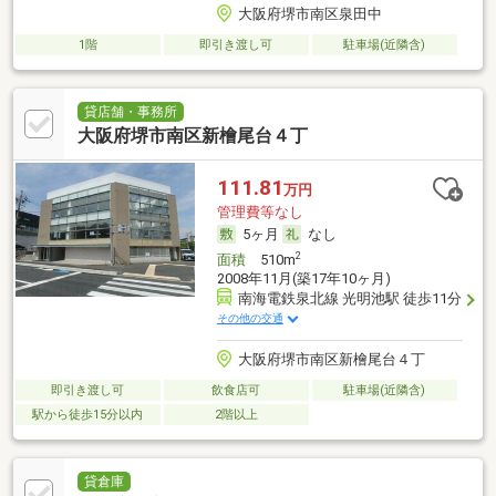
大阪府堺市南区泉田中
1階
即引き渡し可
駐車場(近隣含)
貸店舗・事務所
大阪府堺市南区新檜尾台４丁
111.81
万円
管理費等なし
5ヶ月
なし
2
面積
510m
2008年11月(築17年10ヶ月)
南海電鉄泉北線 光明池駅 徒歩11分
その他の交通
大阪府堺市南区新檜尾台４丁
即引き渡し可
飲食店可
駐車場(近隣含)
駅から徒歩15分以内
2階以上
貸倉庫