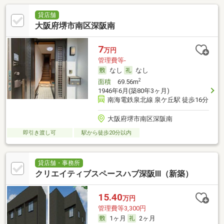
貸店舗
大阪府堺市南区深阪南
7
万円
管理費等-
なし
なし
2
面積
69.56m
1946年6月(築80年3ヶ月)
南海電鉄泉北線 泉ケ丘駅 徒歩16分
大阪府堺市南区深阪南
即引き渡し可
駅から徒歩20分以内
貸店舗・事務所
クリエイティブスペースハブ深阪Ⅲ（新築）
15.40
万円
管理費等3,300円
1ヶ月
2ヶ月