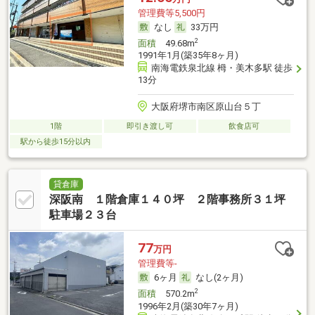
管理費等5,500円
なし
33万円
2
面積
49.68m
1991年1月(築35年8ヶ月)
南海電鉄泉北線 栂・美木多駅 徒歩
13分
大阪府堺市南区原山台５丁
1階
即引き渡し可
飲食店可
駅から徒歩15分以内
貸倉庫
深阪南 １階倉庫１４０坪 ２階事務所３１坪
駐車場２３台
77
万円
管理費等-
6ヶ月
なし(2ヶ月)
2
面積
570.2m
1996年2月(築30年7ヶ月)