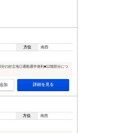
方位
南西
分の好立地◎通勤通学便利■12階部分につ
詳細を見る
追加
方位
南西