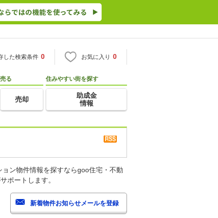
0
0
存した検索条件
お気に入り
売る
住みやすい街を探す
助成金
売却
情報
ョン物件情報を探すならgoo住宅・不動
がサポートします。