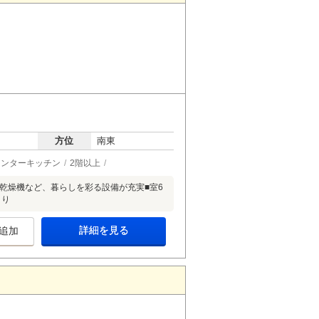
方位
南東
ウンターキッチン
2階以上
乾燥機など、暮らしを彩る設備が充実■室6
きり
詳細を見る
追加