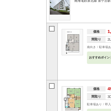
南海電鉄泉北線 泉ケ丘駅
1
価格
間取り
2
南向き
駐車場あ
おすすめポイン
4
価格
間取り
3
駐車場あり
即入