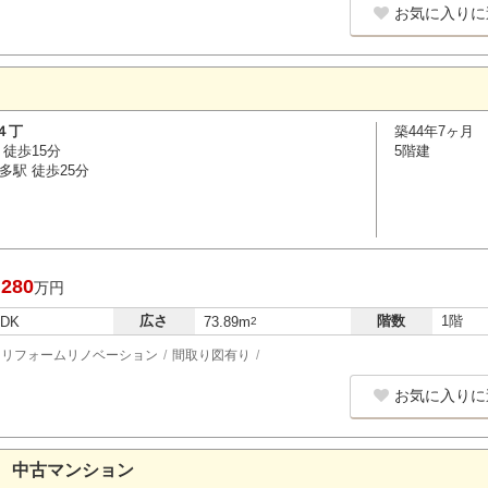
お気に入りに
４丁
築44年7ヶ月
徒歩15分
5階建
多駅 徒歩25分
,280
万円
広さ
階数
1階
LDK
73.89m
2
リフォームリノベーション
間取り図有り
お気に入りに
 中古マンション