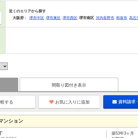
近くのエリアから探す
大阪府：
堺市中区
堺市東区
堺市西区
堺市南区
河内長野市
和泉市
高石
間取り図付き表示
お気に入りに追加
資料請求
マンション
丁
築53年3ヶ月