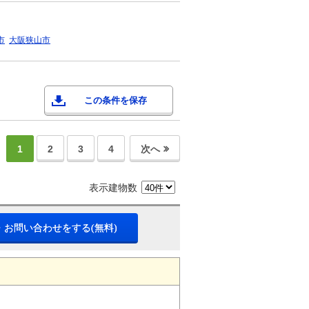
市
大阪狭山市
この条件を保存
1
2
3
4
次へ
表示建物数
・お問い合わせをする(無料)