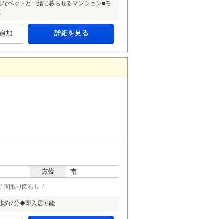
切なペットと一緒に暮らせるマンション■モ
境
詳細を見る
追加
方位
南
間取り図有り
歩約7分◆即入居可能