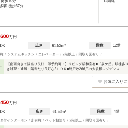
徒歩10分
14階建
多駅 徒歩37分
,600
万円
広さ
階数
12階
LDK
61.53m
2
権
システムキッチン
エレベーター
2階以上
間取り図有り
【南西向きで陽当り良好＋即予約可！】リビング横和室有■「泉ケ丘」駅徒歩10
ト
き眺望・通風・陽当たり良好な3ＬＤＫ■総戸数266戸の大規模レジデンス
お気に入りに
,450
万円
広さ
階数
4階
LDK
61.53m
2
タ付インターホン
所有権
ペット相談可
2階以上
間取り図有り