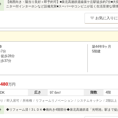
【南西向き・陽当り良好＋即予約可】■泉北高速鉄道線泉ケ丘駅徒歩約7分■大
ト
ニター付インターホンなど設備充実■スーパーやコンビニが近く生活至便な環
お気に入りに
３
築44年9ヶ月
歩7分
5階建
徒歩28分
歩37分
,480
万円
広さ
階数
4階
LDK
97.6m
2
り
即入居可
所有権
リフォームリノベーション
システムキッチン
2階以上
ト
◆リフォーム済！3ＬＤＫ◆南向き4階部分◆泉北高速鉄道「光明池」駅まで徒