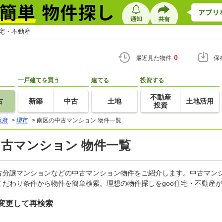
住宅・不動産
0
最近見た物件
保
一戸建てを買う
建てる
投資する
不動産
古
新築
中古
土地
土地活用
投資
阪府
>
堺市
>
南区の中古マンション 物件一覧
中古マンション 物件一覧
古分譲マンションなどの中古マンション物件をご紹介します。中古マンシ
だわり条件から物件を簡単検索。理想の物件探しをgoo住宅・不動産
変更して再検索