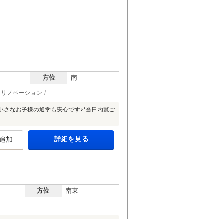
方位
南
ムリノベーション
で小さなお子様の通学も安心です♪*当日内覧ご
詳細を見る
追加
方位
南東