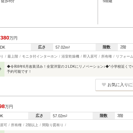
 徒歩8分
5階建
,380
万円
広さ
階数
2階
LDK
57.02m
2
り
最上階
モニタ付インターホン
浴室乾燥機
即入居可
所有権
リフォー
◆令和8年6月改装済み！全室洋室の２LDKにリノベーション♪◆*小学校近く
ト
予約可能です！
お気に入りに
98
万円
広さ
階数
3階
DK
57.02m
2
居可
所有権
2階以上
間取り図有り