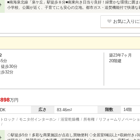
■南海泉北線「泉ケ丘」駅徒歩８分■南東向き日当り良好！緑豊かな環境に囲
ト
小学校、公園が近く、子育てにも安心の立地。都市ガス・追焚機能付で快適な
お気に入りに
２
築23年7ヶ月
歩5分
20階建
徒歩30分
歩32分
,898
万円
広さ
階数
14階
LDK
83.46m
2
トロック
モニタ付インターホン
浴室乾燥機
所有権
リフォームリノベーショ
◇駅徒歩5分！多彩な商業施設が点在し買物便利 ◇全居室6帖以上+収納付き♪3
ト