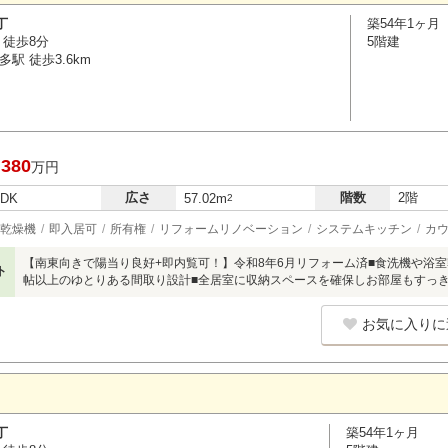
丁
築54年1ヶ月
 徒歩8分
5階建
駅 徒歩3.6km
,380
万円
広さ
階数
2階
LDK
57.02m
2
乾燥機
即入居可
所有権
リフォームリノベーション
システムキッチン
カ
【南東向きで陽当り良好+即内覧可！】令和8年6月リフォーム済■食洗機や浴室
ト
帖以上のゆとりある間取り設計■全居室に収納スペースを確保しお部屋もすっ
お気に入りに
丁
築54年1ヶ月