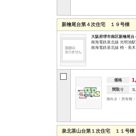
新檜尾台第４次住宅 １９号棟
大阪府堺市南区新檜尾台
南海電鉄泉北線 光明池駅 
南海電鉄泉北線 栂・美木
1
価格
間取り
3
南向き
所有権
泉北茶山台第１次住宅 １１号棟