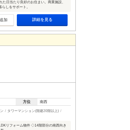
まれた日当たり良好のお住まい。商業施設、
暮らしをサポート。
詳細を見る
追加
方位
南西
ン
タワーマンション(階建20階以上)
LDKリフォーム物件 ◇14階部分の南西向き