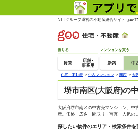
NTTグループ運営の不動産総合サイト goo
借りる
マンションを買う
店舗･
賃貸
新築
中
事業用
住宅・不動産
>
中古マンション
>
関西
>
大
堺市南区(大阪府)の
大阪府堺市南区の中古売マンション、中
産。価格・広さ・間取り・写真・人気のこ
探したい物件のエリア・検索条件を