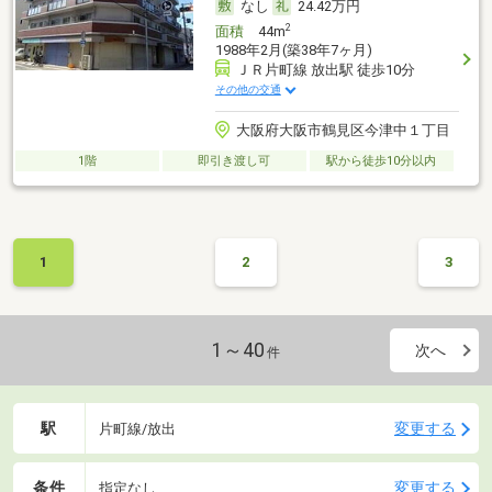
なし
24.42万円
2
面積
44m
1988年2月(築38年7ヶ月)
ＪＲ片町線 放出駅 徒歩10分
その他の交通
大阪府大阪市鶴見区今津中１丁目
1階
即引き渡し可
駅から徒歩10分以内
1
2
3
1～40
次へ
件
駅
変更する
片町線/放出
条件
変更する
指定なし