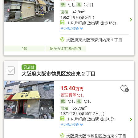
なし
2ヶ月
2
面積
42.8m
1962年9月(築64年)
ＪＲ片町線 放出駅 徒歩16分
その他の交通
大阪府東大阪市森河内東１丁目
1階
駅から徒歩10分以内
貸店舗
大阪府大阪市鶴見区放出東２丁目
15.40
万円
管理費等なし
なし
なし
2
面積
66.73m
1971年2月(築55年7ヶ月)
ＪＲ片町線 放出駅 徒歩8分
その他の交通
大阪府大阪市鶴見区放出東２丁目