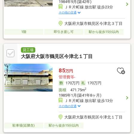
1984年9月(築42年)
ＪＲ片町線 放出駅 徒歩23分
その他の交通
大阪府大阪市鶴見区今津北３丁目
1階
即引き渡し可
駅から徒歩15分以内
貸工場
大阪府大阪市鶴見区今津北１丁目
85
万円
管理費等-
170万円
170万円
2
面積
471.75m
1985年1月(築41年8ヶ月)
ＪＲ片町線 放出駅 徒歩13分
その他の交通
大阪府大阪市鶴見区今津北１丁目
駐車場(近隣含)
駅から徒歩15分以内