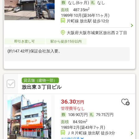
なし(6ヶ月)
なし
2
面積
487.35m
1989年10月(築36年11ヶ月)
片町線 放出駅 徒歩12分
大阪府大阪市城東区放出西２丁目
即引き渡し可
駅から徒歩15分以内
(約147.42坪)保証会社加入要。
貸店舗（建物一部）
放出東３丁目ビル
36.30
万円
管理費等なし
108.90万円
79.75万円
2
面積
84.92m
1983年2月(築43年7ヶ月)
ＪＲ片町線 放出駅 徒歩3分
その他の交通