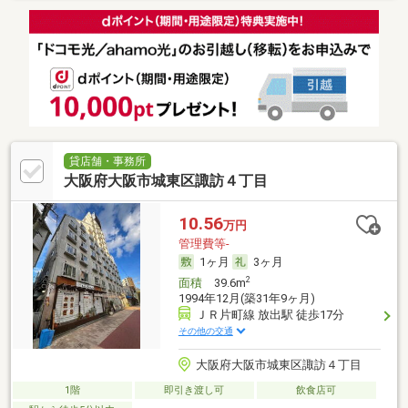
貸店舗・事務所
大阪府大阪市城東区諏訪４丁目
10.56
万円
管理費等-
1ヶ月
3ヶ月
2
面積
39.6m
1994年12月(築31年9ヶ月)
ＪＲ片町線 放出駅 徒歩17分
その他の交通
大阪府大阪市城東区諏訪４丁目
1階
即引き渡し可
飲食店可