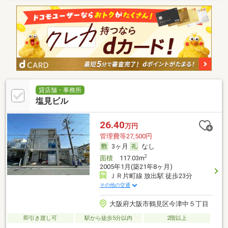
貸店舗・事務所
塩見ビル
26.40
万円
管理費等27,500円
3ヶ月
なし
2
面積
117.03m
2005年1月(築21年8ヶ月)
ＪＲ片町線 放出駅 徒歩23分
その他の交通
大阪府大阪市鶴見区今津中５丁目
即引き渡し可
駅から徒歩5分以内
2階以上