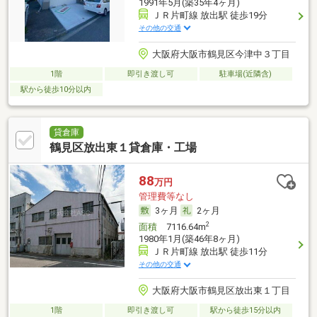
1991年5月(築35年4ヶ月)
ＪＲ片町線 放出駅 徒歩19分
その他の交通
大阪府大阪市鶴見区今津中３丁目
1階
即引き渡し可
駐車場(近隣含)
駅から徒歩10分以内
貸倉庫
鶴見区放出東１貸倉庫・工場
88
万円
管理費等なし
3ヶ月
2ヶ月
2
面積
7116.64m
1980年1月(築46年8ヶ月)
ＪＲ片町線 放出駅 徒歩11分
その他の交通
大阪府大阪市鶴見区放出東１丁目
1階
即引き渡し可
駅から徒歩15分以内