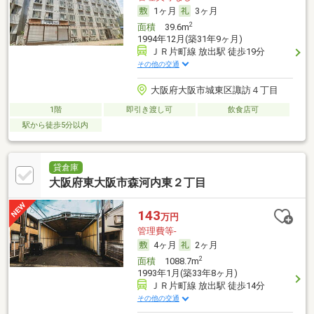
1ヶ月
3ヶ月
2
面積
39.6m
1994年12月(築31年9ヶ月)
ＪＲ片町線 放出駅 徒歩19分
その他の交通
大阪府大阪市城東区諏訪４丁目
1階
即引き渡し可
飲食店可
駅から徒歩5分以内
貸倉庫
大阪府東大阪市森河内東２丁目
143
万円
管理費等-
4ヶ月
2ヶ月
2
面積
1088.7m
1993年1月(築33年8ヶ月)
ＪＲ片町線 放出駅 徒歩14分
その他の交通