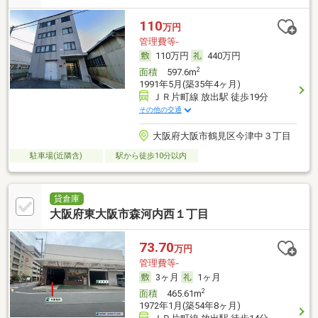
110
万円
管理費等-
110万円
440万円
2
面積
597.6m
1991年5月(築35年4ヶ月)
ＪＲ片町線 放出駅 徒歩19分
その他の交通
大阪府大阪市鶴見区今津中３丁目
駐車場(近隣含)
駅から徒歩10分以内
貸倉庫
大阪府東大阪市森河内西１丁目
73.70
万円
管理費等-
3ヶ月
1ヶ月
2
面積
465.61m
1972年1月(築54年8ヶ月)