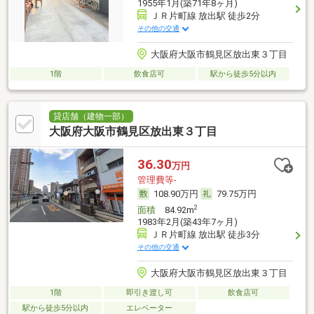
1955年1月(築71年8ヶ月)
ＪＲ片町線 放出駅 徒歩2分
その他の交通
大阪府大阪市鶴見区放出東３丁目
1階
飲食店可
駅から徒歩5分以内
貸店舗（建物一部）
大阪府大阪市鶴見区放出東３丁目
36.30
万円
管理費等-
108.90万円
79.75万円
2
面積
84.92m
1983年2月(築43年7ヶ月)
ＪＲ片町線 放出駅 徒歩3分
その他の交通
大阪府大阪市鶴見区放出東３丁目
1階
即引き渡し可
飲食店可
駅から徒歩5分以内
エレベーター