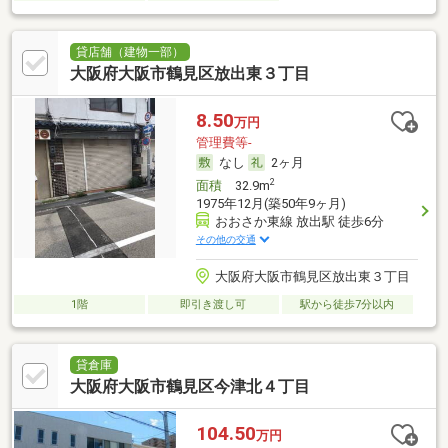
貸店舗（建物一部）
大阪府大阪市鶴見区放出東３丁目
8.50
万円
管理費等-
なし
2ヶ月
2
面積
32.9m
1975年12月(築50年9ヶ月)
おおさか東線 放出駅 徒歩6分
その他の交通
大阪府大阪市鶴見区放出東３丁目
1階
即引き渡し可
駅から徒歩7分以内
貸倉庫
大阪府大阪市鶴見区今津北４丁目
104.50
万円