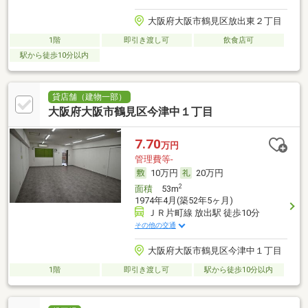
大阪府大阪市鶴見区放出東２丁目
1階
即引き渡し可
飲食店可
駅から徒歩10分以内
貸店舗（建物一部）
大阪府大阪市鶴見区今津中１丁目
7.70
万円
管理費等-
10万円
20万円
2
面積
53m
1974年4月(築52年5ヶ月)
ＪＲ片町線 放出駅 徒歩10分
その他の交通
大阪府大阪市鶴見区今津中１丁目
1階
即引き渡し可
駅から徒歩10分以内