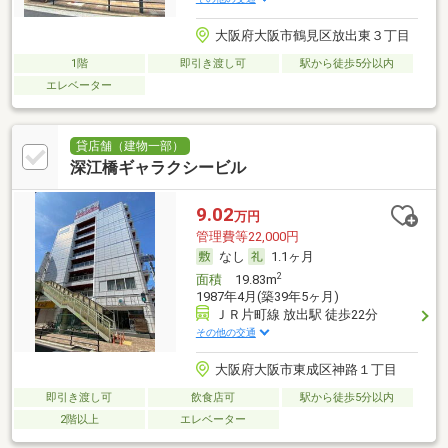
大阪府大阪市鶴見区放出東３丁目
1階
即引き渡し可
駅から徒歩5分以内
エレベーター
貸店舗（建物一部）
深江橋ギャラクシービル
9.02
万円
管理費等22,000円
なし
1.1ヶ月
2
面積
19.83m
1987年4月(築39年5ヶ月)
ＪＲ片町線 放出駅 徒歩22分
その他の交通
大阪府大阪市東成区神路１丁目
即引き渡し可
飲食店可
駅から徒歩5分以内
2階以上
エレベーター