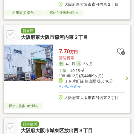
大阪府東大阪市森河内東２丁目
駐車場(近隣含)
駅から徒歩5分以内
貸倉庫
大阪府東大阪市森河内東２丁目
7.70
万円
管理費等-
4ヶ月
2ヶ月
2
面積
49.25m
1981年12月(築44年9ヶ月)
ＪＲ片町線 放出駅 徒歩16分
その他の交通
大阪府東大阪市森河内東２丁目
駅から徒歩10分以内
貸事務所
大阪府大阪市城東区放出西３丁目