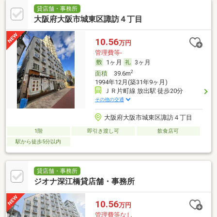
貸店舗・事務所
大阪府大阪市城東区諏訪４丁目
10.56
万円
管理費等-
1ヶ月
3ヶ月
2
面積
39.6m
1994年12月(築31年9ヶ月)
ＪＲ片町線 放出駅 徒歩20分
その他の交通
大阪府大阪市城東区諏訪４丁目
1階
即引き渡し可
飲食店可
駅から徒歩5分以内
貸店舗・事務所
ジオナ深江橋貸店舗・事務所
10.56
万円
管理費等なし