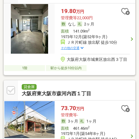
19.80
万円
管理費等22,000円
なし
2ヶ月
2
面積
141.09m
1973年12月(築52年9ヶ月)
ＪＲ片町線 放出駅 徒歩10分
その他の交通
大阪府大阪市城東区放出西３丁目
1階
駅から徒歩10分以内
貸倉庫
大阪府東大阪市森河内西１丁目
73.70
万円
管理費等-
3ヶ月
1ヶ月
2
面積
461.46m
1972年1月(築54年8ヶ月)