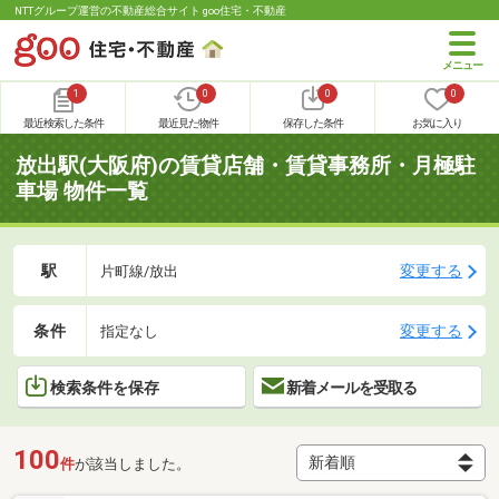
NTTグループ運営の不動産総合サイト goo住宅・不動産
1
0
0
0
最近検索した条件
最近見た物件
保存した条件
お気に入り
放出駅(大阪府)の賃貸店舗・賃貸事務所・月極駐
車場 物件一覧
駅
変更する
片町線/放出
条件
変更する
指定なし
検索条件を保存
新着メールを受取る
100
件
が該当しました。