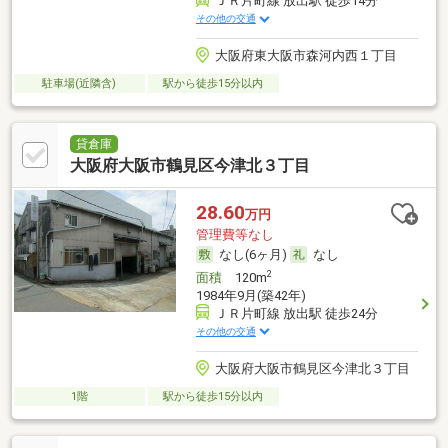
ＪＲ片町線 放出駅 徒歩14分
その他の交通
大阪府東大阪市森河内西１丁目
駐車場(近隣含)
駅から徒歩15分以内
貸倉庫
大阪府大阪市鶴見区今津北３丁目
28.60
万円
管理費等なし
なし(6ヶ月)
なし
2
面積
120m
1984年9月(築42年)
ＪＲ片町線 放出駅 徒歩24分
その他の交通
大阪府大阪市鶴見区今津北３丁目
1階
駅から徒歩15分以内