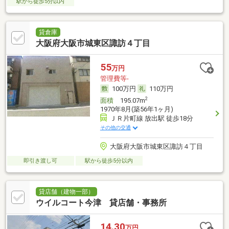
駅から徒歩5分以内
貸倉庫
大阪府大阪市城東区諏訪４丁目
55
万円
管理費等-
100万円
110万円
2
面積
195.07m
1970年8月(築56年1ヶ月)
ＪＲ片町線 放出駅 徒歩18分
その他の交通
大阪府大阪市城東区諏訪４丁目
即引き渡し可
駅から徒歩5分以内
貸店舗（建物一部）
ウイルコート今津 貸店舗・事務所
14.30
万円