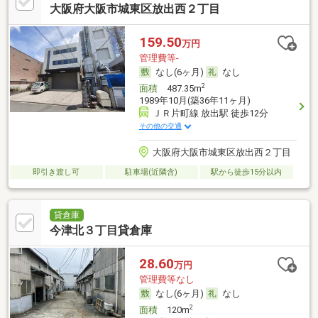
大阪府大阪市城東区放出西２丁目
159.50
万円
管理費等-
なし(6ヶ月)
なし
2
面積
487.35m
1989年10月(築36年11ヶ月)
ＪＲ片町線 放出駅 徒歩12分
その他の交通
大阪府大阪市城東区放出西２丁目
即引き渡し可
駐車場(近隣含)
駅から徒歩15分以内
貸倉庫
今津北３丁目貸倉庫
28.60
万円
管理費等なし
なし(6ヶ月)
なし
2
面積
120m