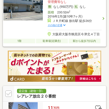
管理費等なし
なし(950万円)
なし
2
面積
230.52m
2016年2月(築10年7ヶ月)
ＪＲ片町線 放出駅 徒歩26分
その他の交通
大阪府大阪市鶴見区今津北４丁目
1階
駐車場(近隣含)
駅から徒歩7分以内
貸店舗（建物一部）
レアレア放出２０番館
11
万円