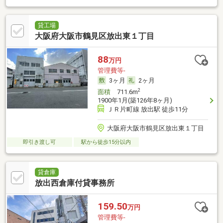
貸工場
大阪府大阪市鶴見区放出東１丁目
88
万円
管理費等-
3ヶ月
2ヶ月
2
面積
711.6m
1900年1月(築126年8ヶ月)
ＪＲ片町線 放出駅 徒歩11分
大阪府大阪市鶴見区放出東１丁目
即引き渡し可
駅から徒歩15分以内
貸倉庫
放出西倉庫付貸事務所
159.50
万円
管理費等-