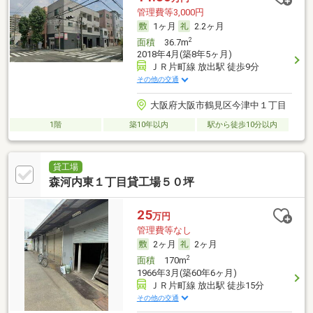
管理費等3,000円
1ヶ月
2.2ヶ月
2
面積
36.7m
2018年4月(築8年5ヶ月)
ＪＲ片町線 放出駅 徒歩9分
その他の交通
大阪府大阪市鶴見区今津中１丁目
1階
築10年以内
駅から徒歩10分以内
貸工場
森河内東１丁目貸工場５０坪
25
万円
管理費等なし
2ヶ月
2ヶ月
2
面積
170m
1966年3月(築60年6ヶ月)
ＪＲ片町線 放出駅 徒歩15分
その他の交通