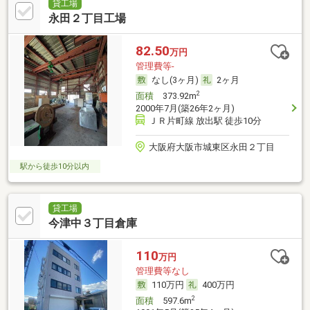
貸工場
永田２丁目工場
82.50
万円
管理費等-
なし(3ヶ月)
2ヶ月
2
面積
373.92m
2000年7月(築26年2ヶ月)
ＪＲ片町線 放出駅 徒歩10分
大阪府大阪市城東区永田２丁目
駅から徒歩10分以内
貸工場
今津中３丁目倉庫
110
万円
管理費等なし
110万円
400万円
2
面積
597.6m