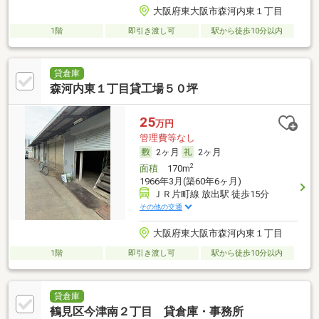
大阪府東大阪市森河内東１丁目
1階
即引き渡し可
駅から徒歩10分以内
貸倉庫
森河内東１丁目貸工場５０坪
25
万円
管理費等なし
2ヶ月
2ヶ月
2
面積
170m
1966年3月(築60年6ヶ月)
ＪＲ片町線 放出駅 徒歩15分
その他の交通
大阪府東大阪市森河内東１丁目
1階
即引き渡し可
駅から徒歩10分以内
貸倉庫
鶴見区今津南２丁目 貸倉庫・事務所