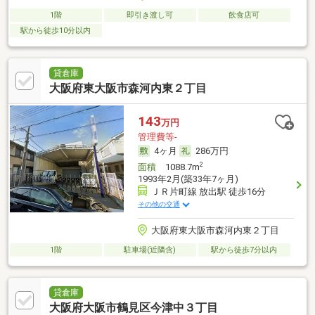
1階
即引き渡し可
飲食店可
駅から徒歩10分以内
貸倉庫
大阪府東大阪市森河内東２丁目
143
万円
管理費等-
4ヶ月
286万円
2
面積
1088.7m
1993年2月(築33年7ヶ月)
ＪＲ片町線 放出駅 徒歩16分
その他の交通
大阪府東大阪市森河内東２丁目
1階
駐車場(近隣含)
駅から徒歩7分以内
貸倉庫
大阪府大阪市鶴見区今津中３丁目