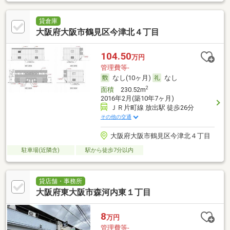
貸倉庫
大阪府大阪市鶴見区今津北４丁目
104.50
万円
管理費等-
なし(10ヶ月)
なし
2
面積
230.52m
2016年2月(築10年7ヶ月)
ＪＲ片町線 放出駅 徒歩26分
その他の交通
大阪府大阪市鶴見区今津北４丁目
駐車場(近隣含)
駅から徒歩7分以内
貸店舗・事務所
大阪府東大阪市森河内東１丁目
8
万円
管理費等-