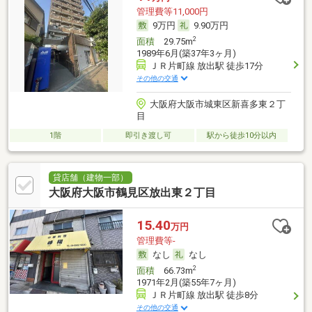
管理費等11,000円
9万円
9.90万円
2
面積
29.75m
1989年6月(築37年3ヶ月)
ＪＲ片町線 放出駅 徒歩17分
その他の交通
大阪府大阪市城東区新喜多東２丁
目
1階
即引き渡し可
駅から徒歩10分以内
貸店舗（建物一部）
大阪府大阪市鶴見区放出東２丁目
15.40
万円
管理費等-
なし
なし
2
面積
66.73m
1971年2月(築55年7ヶ月)
ＪＲ片町線 放出駅 徒歩8分
その他の交通