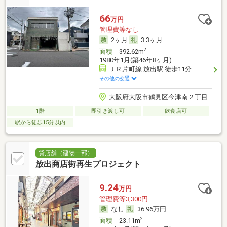
66
万円
管理費等なし
2ヶ月
3.3ヶ月
2
面積
392.62m
1980年1月(築46年8ヶ月)
ＪＲ片町線 放出駅 徒歩11分
その他の交通
大阪府大阪市鶴見区今津南２丁目
1階
即引き渡し可
飲食店可
駅から徒歩15分以内
貸店舗（建物一部）
放出商店街再生プロジェクト
9.24
万円
管理費等3,300円
なし
36.96万円
2
面積
23.11m