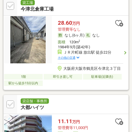
貸工場
今津北倉庫工場
28.60
万円
管理費等なし
なし(6ヶ月)
なし
2
面積
120m
1984年9月(築42年)
ＪＲ片町線 放出駅 徒歩22分
その他の交通
大阪府大阪市鶴見区今津北３丁目
1階
即引き渡し可
駐車場(近隣含)
駅から徒歩15分以内
貸店舗・事務所
大都ハイツ
11.11
万円
管理費等11,000円