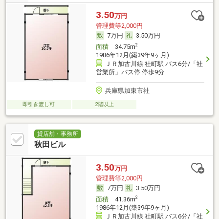
3.50
万円
管理費等2,000円
7万円
3.50万円
2
面積
34.75m
1986年12月(築39年9ヶ月)
ＪＲ加古川線 社町駅 バス6分/「社
営業所」バス停 停歩9分
兵庫県加東市社
即引き渡し可
2階以上
貸店舗・事務所
秋田ビル
3.50
万円
管理費等2,000円
7万円
3.50万円
2
面積
41.36m
1986年12月(築39年9ヶ月)
ＪＲ加古川線 社町駅 バス6分/「社