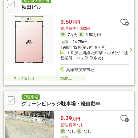
貸店舗・事務所
秋田ビル
3.50
万円
管理費等2,000円
7万円
3.50万円
2
面積
34.75m
1986年12月(築39年9ヶ月)
ＪＲ加古川線 社町駅 バス6分/「社
営業所」バス停 停歩9分
兵庫県加東市社
即引き渡し可
2階以上
貸駐車場
グリーンビレッジ駐車場・軽自動車
0.39
万円
管理費等なし
なし
なし
面積
-