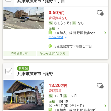
兵庫県加東市下滝野１丁目
0.50
万円
管理費等なし
なし(2ヶ月)
なし
面積
-
ＪＲ加古川線 滝野駅 徒歩9分
その他の交通
兵庫県加東市下滝野１丁目
即引き渡し可
駅から徒歩10分以内
貸店舗
兵庫県加東市上滝野
13.20
万円
管理費等-
1ヶ月
1ヶ月
2
面積
103.15m
2014年1月(築12年8ヶ月)
ＪＲ加古川線 滝野駅 徒歩10分