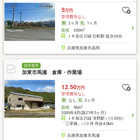
5
万円
管理費等なし
2ヶ月
1ヶ月
2
面積
300m
ＪＲ加古川線 社町駅 徒歩26分
兵庫県加東市高岡
貸作業所
加東市馬瀬 倉庫・作業場
12.50
万円
管理費等なし
なし
2ヶ月
2
面積
96m
2005年4月(築21年5ヶ月)
ＪＲ加古川線 滝野駅 バス30分/
「三草橋」バス停 停歩4.0km
兵庫県加東市馬瀬