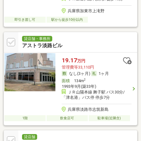
兵庫県加東市上滝野
即引き渡し可
駅から徒歩10分以内
貸店舗・事務所
アストラ淡路ビル
19.17
万円
管理費等33,110円
なし(3ヶ月)
1ヶ月
2
面積
134m
1993年9月(築33年)
ＪＲ山陽本線 舞子駅 バス30分/
「津名港」バス停 停歩7分
兵庫県淡路市志筑新島
1階
飲食店可
駐車場(近隣含)
貸店舗