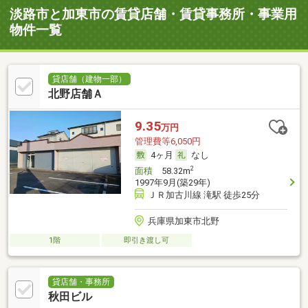
淡路市と加東市の賃貸店舗・賃貸事務所・事業用
物件一覧
貸店舗（建物一部）
北野店舗Ａ
9.35
万円
管理費等6,050円
4ヶ月
なし
2
面積
58.32m
1997年9月(築29年)
ＪＲ加古川線 滝駅 徒歩25分
兵庫県加東市北野
1階
即引き渡し可
貸店舗・事務所
秋田ビル