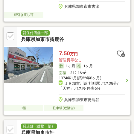
兵庫県加東市東古瀬
即引き渡し可
貸住付店舗一部
兵庫県加東市掎鹿谷
7.50
万円
管理費等なし
1ヶ月
1ヶ月
2
面積
312.16m
1974年1月(築52年8ヶ月)
ＪＲ加古川線 社町駅 バス38分/
「天神」バス停 停歩6分
兵庫県加東市掎鹿谷
1階
駐車場(近隣含)
貸店舗（建物一部）
兵庫県加東市社