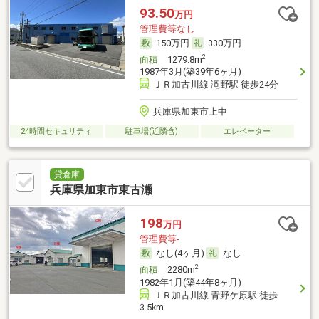
93.50
万円
管理費等なし
150万円
330万円
2
面積
1279.8m
1987年3月(築39年6ヶ月)
ＪＲ加古川線 滝野駅 徒歩24分
兵庫県加東市上中
24時間セキュリティ
駐車場(近隣含)
エレベーター
貸倉庫
兵庫県加東市東古瀬
198
万円
管理費等-
なし(4ヶ月)
なし
2
面積
2280m
1982年1月(築44年8ヶ月)
ＪＲ加古川線 青野ケ原駅 徒歩
3.5km