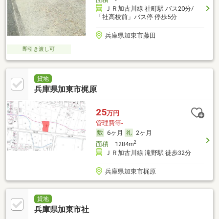
ＪＲ加古川線 社町駅 バス20分/
「社高校前」バス停 停歩5分
兵庫県加東市藤田
即引き渡し可
貸地
兵庫県加東市梶原
25
万円
管理費等-
6ヶ月
2ヶ月
2
面積
1284m
ＪＲ加古川線 滝野駅 徒歩32分
兵庫県加東市梶原
貸地
兵庫県加東市社