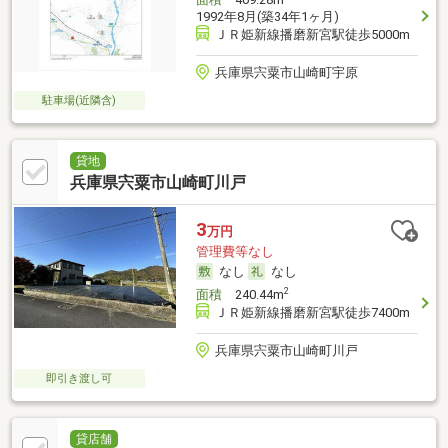
1992年8月(築34年1ヶ月)
ＪＲ姫新線播磨新宮駅徒歩5000m
兵庫県宍粟市山崎町宇原
駐車場(近隣含)
貸地
兵庫県宍粟市山崎町川戸
3
万円
管理費等なし
なし
なし
2
面積
240.44m
ＪＲ姫新線播磨新宮駅徒歩7400m
兵庫県宍粟市山崎町川戸
即引き渡し可
貸店舗