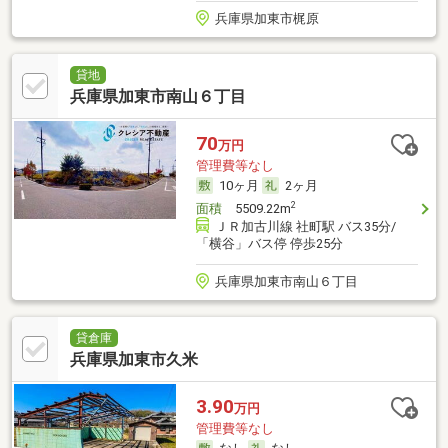
兵庫県加東市梶原
貸地
兵庫県加東市南山６丁目
70
万円
管理費等なし
10ヶ月
2ヶ月
2
面積
5509.22m
ＪＲ加古川線 社町駅 バス35分/
「横谷」バス停 停歩25分
兵庫県加東市南山６丁目
貸倉庫
兵庫県加東市久米
3.90
万円
管理費等なし