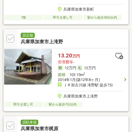
兵庫県加東市新町
1階
即引き渡し可
駅から徒歩20分以内
貸店舗
兵庫県加東市上滝野
13.20
万円
管理費等-
12万円
12万円
2
面積
103.15m
2014年1月(築12年8ヶ月)
ＪＲ加古川線 滝野駅 徒歩7分
兵庫県加東市上滝野
即引き渡し可
駅から徒歩7分以内
貸駐車場
兵庫県加東市梶原