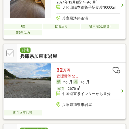
2024年12月(築1年9ヶ月)
ＪＲ山陽本線舞子駅徒歩10000m
兵庫県淡路市浦
1階
飲食店可
駐車場(近隣含)
築3年以内
貸地
兵庫県加東市岩屋
32
万円
管理費等なし
2ヶ月
1ヶ月
2
面積
2676m
中国道東条インターから６分
兵庫県加東市岩屋
即引き渡し可