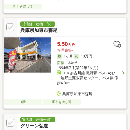
即引き渡し可
貸店舗（建物一部）
兵庫県加東市森尾
5.50
万円
管理費等-
1ヶ月
10万円
2
面積
34m
1994年7月(築32年2ヶ月)
ＪＲ加古川線 滝野駅 バス14分/
「嬉野生涯教育センター」バス停 停
歩4.8km
兵庫県加東市森尾
1階
即引き渡し可
貸店舗（建物一部）
グリーン弘進