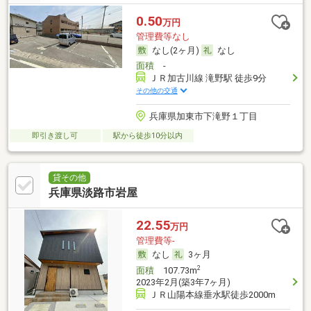
0.50
万円
管理費等なし
なし(2ヶ月)
なし
面積
-
ＪＲ加古川線 滝野駅 徒歩9分
その他の交通
兵庫県加東市下滝野１丁目
即引き渡し可
駅から徒歩10分以内
貸その他
兵庫県淡路市岩屋
22.55
万円
管理費等-
なし
3ヶ月
2
面積
107.73m
2023年2月(築3年7ヶ月)
ＪＲ山陽本線垂水駅徒歩2000m