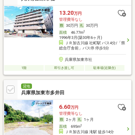
13.20
万円
管理費等なし
30万円
30万円
2
面積
46.77m
1996年3月(築30年6ヶ月)
ＪＲ加古川線 社町駅 バス4分/「県
総合庁舎前」バス停 停歩5分
兵庫県加東市社
1階
即引き渡し可
駐車場(近隣含)
貸地
兵庫県加東市多井田
6.60
万円
管理費等なし
2ヶ月
1ヶ月
2
面積
695m
ＪＲ加古川線 滝駅 徒歩14分