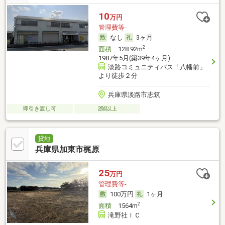
10
万円
管理費等-
なし
3ヶ月
2
面積
128.92m
1987年5月(築39年4ヶ月)
淡路コミュニティバス「八幡前」
より徒歩２分
兵庫県淡路市志筑
即引き渡し可
2階以上
貸地
兵庫県加東市梶原
25
万円
管理費等-
100万円
1ヶ月
2
面積
1564m
滝野社ＩＣ