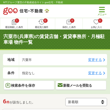
NTTグループ運営の不動産総合サイト goo住宅・不動産
1
0
0
0
最近検索した条件
最近見た物件
保存した条件
お気に入り
宍粟市(兵庫県)の賃貸店舗・賃貸事務所・月極駐
車場 物件一覧
地域
変更する
宍粟市
条件
変更する
指定なし
検索条件を保存
新着メールを受取る
6
件
が該当しました。