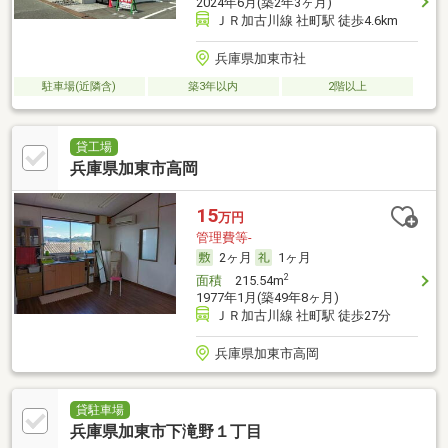
2024年6月(築2年3ヶ月)
ＪＲ加古川線 社町駅 徒歩4.6km
兵庫県加東市社
駐車場(近隣含)
築3年以内
2階以上
貸工場
兵庫県加東市高岡
15
万円
管理費等-
2ヶ月
1ヶ月
2
面積
215.54m
1977年1月(築49年8ヶ月)
ＪＲ加古川線 社町駅 徒歩27分
兵庫県加東市高岡
貸駐車場
兵庫県加東市下滝野１丁目