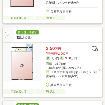
営業所」バス停 停歩9分
兵庫県加東市社
即引き渡し可
2階以上
貸店舗・事務所
秋田ビル
3.50
万円
管理費等2,000円
7万円
3.50万円
2
面積
38.75m
1986年12月(築39年9ヶ月)
ＪＲ加古川線 社町駅 バス6分/「社
営業所」バス停 停歩9分
兵庫県加東市社
即引き渡し可
2階以上