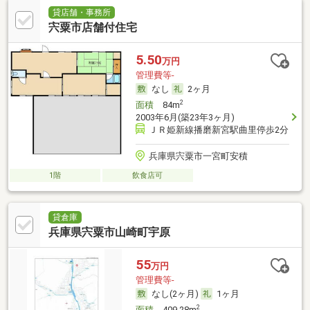
貸店舗・事務所
宍粟市店舗付住宅
5.50
万円
管理費等-
なし
2ヶ月
2
面積
84m
2003年6月(築23年3ヶ月)
ＪＲ姫新線播磨新宮駅曲里停歩2分
兵庫県宍粟市一宮町安積
1階
飲食店可
貸倉庫
兵庫県宍粟市山崎町宇原
55
万円
管理費等-
なし(2ヶ月)
1ヶ月
2
面積
409.28m