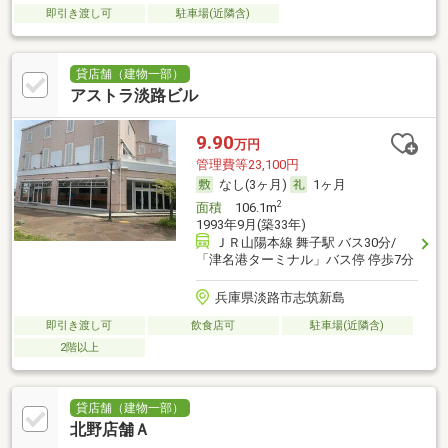
即引き渡し可
駐車場(近隣含)
貸店舗（建物一部）
アストラ淡路ビル
9.90
万円
管理費等23,100円
なし(3ヶ月)
1ヶ月
2
面積
106.1m
1993年9月(築33年)
ＪＲ山陽本線 舞子駅 バス30分/
「津名港ターミナル」バス停 停歩7分
兵庫県淡路市志筑新島
即引き渡し可
飲食店可
駐車場(近隣含)
2階以上
貸店舗（建物一部）
北野店舗Ａ