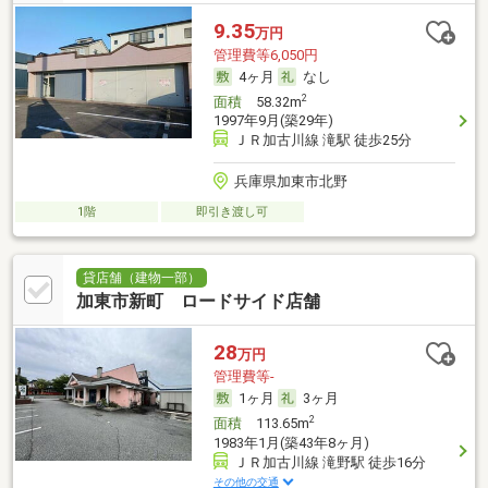
9.35
万円
管理費等6,050円
4ヶ月
なし
2
面積
58.32m
1997年9月(築29年)
ＪＲ加古川線 滝駅 徒歩25分
兵庫県加東市北野
1階
即引き渡し可
貸店舗（建物一部）
加東市新町 ロードサイド店舗
28
万円
管理費等-
1ヶ月
3ヶ月
2
面積
113.65m
1983年1月(築43年8ヶ月)
ＪＲ加古川線 滝野駅 徒歩16分
その他の交通