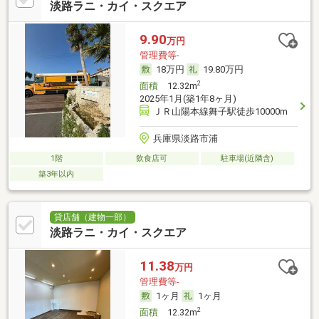
淡路ラニ・カイ・スクエア
9.90
万円
管理費等-
18万円
19.80万円
2
面積
12.32m
2025年1月(築1年8ヶ月)
ＪＲ山陽本線舞子駅徒歩10000m
兵庫県淡路市浦
1階
飲食店可
駐車場(近隣含)
築3年以内
貸店舗（建物一部）
淡路ラニ・カイ・スクエア
11.38
万円
管理費等-
1ヶ月
1ヶ月
2
面積
12.32m