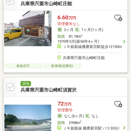
兵庫県宍粟市山崎町庄能
6.60
万円
管理費等なし
2ヶ月
1ヶ月(1ヶ月)
2
面積
81.78m
1970年5月(築56年4ヶ月)
ＪＲ姫新線播磨新宮駅徒歩12100m
兵庫県宍粟市山崎町庄能
飲食店可
駐車場(近隣含)
貸地
兵庫県宍粟市山崎町須賀沢
72
万円
管理費等-
なし(6ヶ月)
なし
2
面積
2998m
ＪＲ姫新線 播磨新宮駅 バス30分/