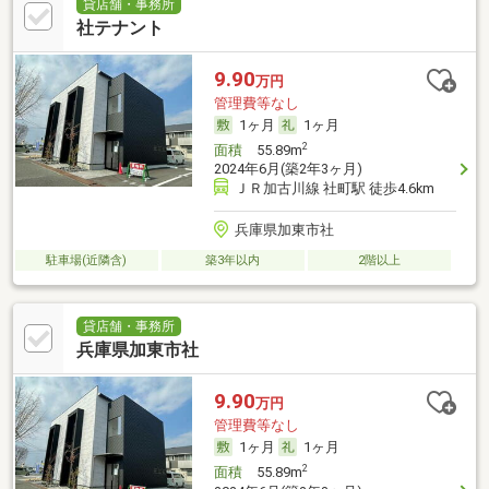
貸店舗・事務所
社テナント
9.90
万円
管理費等なし
1ヶ月
1ヶ月
2
面積
55.89m
2024年6月(築2年3ヶ月)
ＪＲ加古川線 社町駅 徒歩4.6km
兵庫県加東市社
駐車場(近隣含)
築3年以内
2階以上
貸店舗・事務所
兵庫県加東市社
9.90
万円
管理費等なし
1ヶ月
1ヶ月
2
面積
55.89m