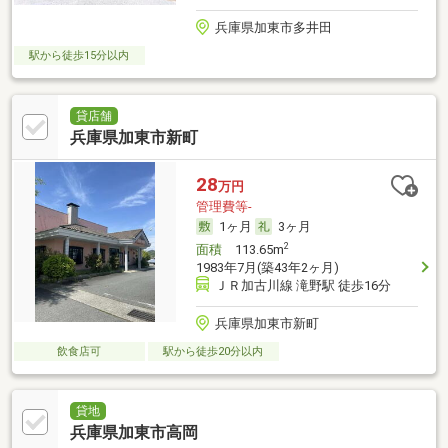
兵庫県加東市多井田
駅から徒歩15分以内
貸店舗
兵庫県加東市新町
28
万円
管理費等-
1ヶ月
3ヶ月
2
面積
113.65m
1983年7月(築43年2ヶ月)
ＪＲ加古川線 滝野駅 徒歩16分
兵庫県加東市新町
飲食店可
駅から徒歩20分以内
貸地
兵庫県加東市高岡