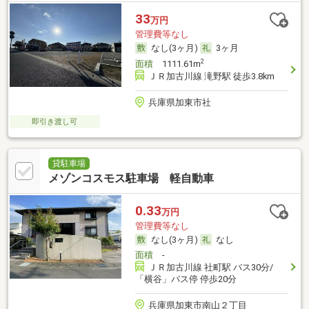
33
万円
管理費等なし
なし(3ヶ月)
3ヶ月
2
面積
1111.61m
ＪＲ加古川線 滝野駅 徒歩3.8km
兵庫県加東市社
即引き渡し可
貸駐車場
メゾンコスモス駐車場 軽自動車
0.33
万円
管理費等なし
なし(3ヶ月)
なし
面積
-
ＪＲ加古川線 社町駅 バス30分/
「横谷」バス停 停歩20分
兵庫県加東市南山２丁目