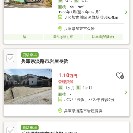
なし
なし
2
面積
55.17m
1966年1月(築60年8ヶ月)
ＪＲ加古川線 滝野駅 徒歩6.4km
兵庫県加東市久米
1階
即引き渡し可
駐車場(近隣含)
貸駐車場
兵庫県淡路市岩屋長浜
1.10
万円
管理費等-
1ヶ月
1ヶ月
面積
-
バス/「長浜」バス停 停歩2分
兵庫県淡路市岩屋長浜
貸駐車場