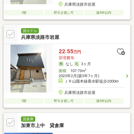
兵庫県淡路市岩屋
1階
即引き渡し可
築5年以内
貸ホテル
兵庫県淡路市岩屋
22.55
万円
管理費等-
なし
3ヶ月
2
面積
107.73m
2023年2月(築3年7ヶ月)
ＪＲ山陽本線垂水駅徒歩2000m
兵庫県淡路市岩屋
1階
即引き渡し可
築5年以内
貸倉庫
加東市上中 貸倉庫