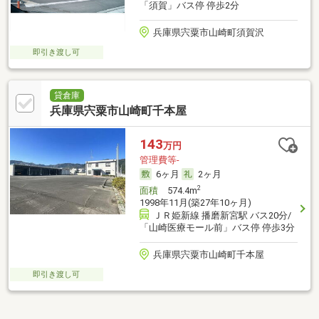
「須賀」バス停 停歩2分
兵庫県宍粟市山崎町須賀沢
即引き渡し可
貸倉庫
兵庫県宍粟市山崎町千本屋
143
万円
管理費等-
6ヶ月
2ヶ月
2
面積
574.4m
1998年11月(築27年10ヶ月)
ＪＲ姫新線 播磨新宮駅 バス20分/
「山崎医療モール前」バス停 停歩3分
兵庫県宍粟市山崎町千本屋
即引き渡し可