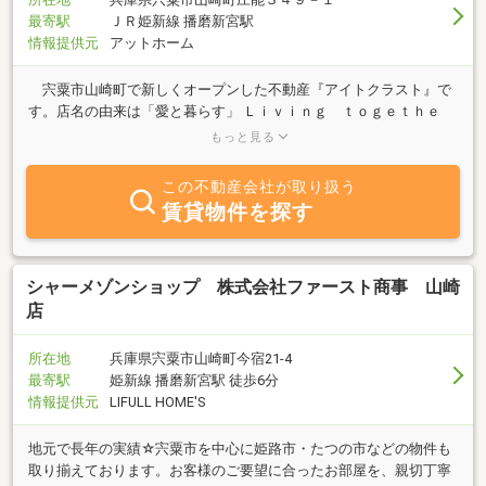
最寄駅
ＪＲ姫新線 播磨新宮駅
情報提供元
アットホーム
宍粟市山崎町で新しくオープンした不動産『アイトクラスト』で
す。店名の由来は「愛と暮らす」 Ｌｉｖｉｎｇ ｔｏｇｅｔｈｅ
ｒ ｗｉｔｈ ｌｏｖｅ（愛と共に暮らす）をモットーに、 いつも
もっと見る
幸せを感じて暮らすお部屋探しのお手伝いをさせていただきます。
長年に渡り携わってきた、飲食業・接客業の経験を活かし、 不動産
この不動産会社が取り扱う
と言う業界の「暗」なイメージを一新したいと考えております。
賃貸物件を探す
お客様と同じ目線で対話できる不動産店として、 賃貸を中心に、売
買、空き家に関する相談等、不動産のさまざまな相談を 幅広く承り
ます。どうぞよろしくお願いします。
シャーメゾンショップ 株式会社ファースト商事 山崎
店
所在地
兵庫県宍粟市山崎町今宿21-4
最寄駅
姫新線 播磨新宮駅 徒歩6分
情報提供元
LIFULL HOME'S
地元で長年の実績☆宍粟市を中心に姫路市・たつの市などの物件も
取り揃えております。お客様のご要望に合ったお部屋を、親切丁寧