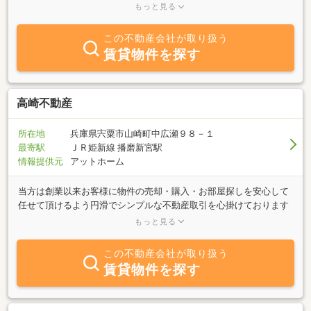
をモットーにご案内させて頂きます。お部屋探しはファースト商事
もっと見る
にお任せください！
この不動産会社が取り扱う
賃貸物件を探す
高崎不動産
所在地
兵庫県宍粟市山崎町中広瀬９８－１
最寄駅
ＪＲ姫新線 播磨新宮駅
情報提供元
アットホーム
当方は創業以来お客様に物件の売却・購入・お部屋探しを安心して
任せて頂けるよう円滑でシンプルな不動産取引を心掛けております
これからも地域密着型を目指していく所存であります。どうぞお気
もっと見る
軽にご相談お問合せをして頂きますようお待ちいたしております
この不動産会社が取り扱う
賃貸物件を探す