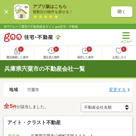
アプリ版はこちら
開く
複数社の物件を探せる！
NTTグループ運営の不動産総合サイト goo住宅・不動産
0
0
0
0
最近検索した条件
最近見た物件
保存した条件
お気に入り
兵庫県宍粟市の不動産会社一覧
地域
変更する
宍粟市
全5
件
が該当しました。
アイト・クラスト不動産
所在地
兵庫県宍粟市山崎町庄能３４９－１