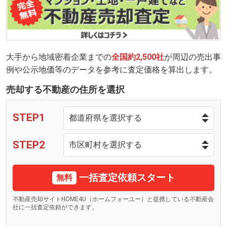
大手から地域密着企業までの
全国約2,500社
が周辺の売出事
例や公示地価等のデータを参考に査定価格を算出します。
売却する不動産の住所を選択
STEP1
STEP2
一括査定依頼スタート
無料
不動産売却サイトHOME4U（ホームフォーユー）と提携している不動産会
社に一括査定依頼ができます。