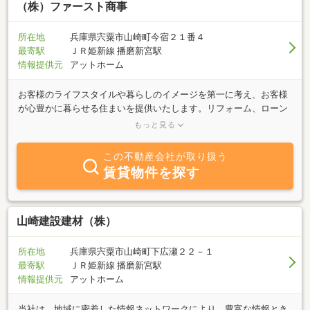
（株）ファースト商事
所在地
兵庫県宍粟市山崎町今宿２１番４
最寄駅
ＪＲ姫新線 播磨新宮駅
情報提供元
アットホーム
お客様のライフスタイルや暮らしのイメージを第一に考え、お客様
が心豊かに暮らせる住まいを提供いたします。リフォーム、ローン
の相談もお気軽にお申し付け下さい。賃貸・売買のことなら(株)フ
もっと見る
ァースト商事へ！まずは、お気軽にお問合わせ下さい。社員一同、
心よりお待ち申し上げております。
この不動産会社が取り扱う
賃貸物件を探す
山崎建設建材（株）
所在地
兵庫県宍粟市山崎町下広瀬２２－１
最寄駅
ＪＲ姫新線 播磨新宮駅
情報提供元
アットホーム
当社は、地域に密着した情報ネットワークにより、豊富な情報とき