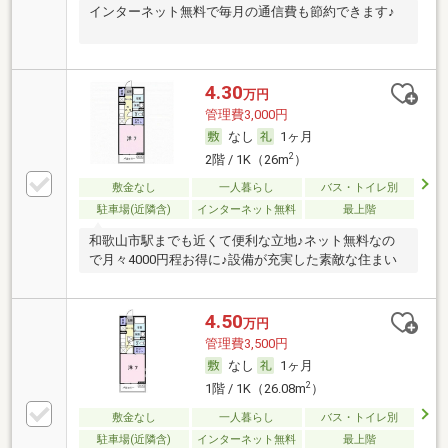
インターネット無料で毎月の通信費も節約できます♪
4.30
万円
管理費3,000円
なし
1ヶ月
2
2階 / 1K（26m
）
敷金なし
一人暮らし
バス・トイレ別
駐車場(近隣含)
インターネット無料
最上階
和歌山市駅までも近くて便利な立地♪ネット無料なの
で月々4000円程お得に♪設備が充実した素敵な住まい
4.50
万円
管理費3,500円
なし
1ヶ月
2
1階 / 1K（26.08m
）
敷金なし
一人暮らし
バス・トイレ別
駐車場(近隣含)
インターネット無料
最上階