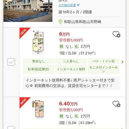
その他の交通
築16年2ヶ月 / 2階建
和歌山県和歌山市野崎
6
万円
管理費5,000円
なし
2万円
2
1階 / 2LDK（51.21m
）
敷金なし
二人暮らし
バス・トイレ別
モニタ付インターホ
駐車場(近隣含)
インターネット無料
ン
インターネット使用料不要♪ 雨戸シャッター付きで安
心☆ 初期費用の交渉は、賃貸住宅センターまで！！
6.40
万円
管理費5,000円
なし
2万円
2
2階 / 2LDK（61.28m
）