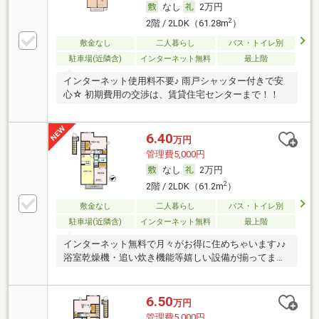
なし
2万円
2
2階 / 2LDK（61.28m
）
敷金なし
二人暮らし
バス・トイレ別
駐車場(近隣含)
インターネット無料
最上階
インターネット使用料不要♪ 雨戸シャッター付きで安
心☆ 初期費用の交渉は、賃貸住宅センターまで！！
6.40
万円
管理費5,000円
なし
2万円
2
2階 / 2LDK（61.2m
）
敷金なし
二人暮らし
バス・トイレ別
駐車場(近隣含)
インターネット無料
最上階
インターネット無料で月々がお得に住めちゃいます♪♪
浴室乾燥機・追い炊き機能等嬉しい設備が揃ってま
す！
6.50
万円
管理費5,000円