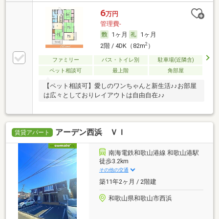
6
万円
管理費-
1ヶ月
1ヶ月
2
2階 / 4DK（82m
）
ファミリー
バス・トイレ別
駐車場(近隣含)
ペット相談可
最上階
角部屋
【ペット相談可】愛しのワンちゃんと新生活♪♪お部屋
は広々としておりレイアウトは自由自在♪♪
アーデン西浜 ＶＩ
賃貸アパート
南海電鉄和歌山港線 和歌山港駅
徒歩3.2km
その他の交通
築11年2ヶ月 / 2階建
和歌山県和歌山市西浜