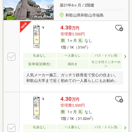
築21年6ヶ月 / 2階建
和歌山県和歌山市福島
4.30
万円
管理費3,500円
1ヶ月
なし
2
1階 / 1K（31m
）
礼金なし
一人暮らし
バス・トイレ別
モニタ付インターホ
駐車場(近隣含)
南向き
ン
人気メーカー施工、ガッチリ鉄骨造で安心の住まい。
和歌山大学まで近く初めての一人暮らしにもお勧めで
す！
4.30
万円
管理費3,500円
1ヶ月
なし
2
1階 / 1K（31.02m
）
礼金なし
一人暮らし
バス・トイレ別