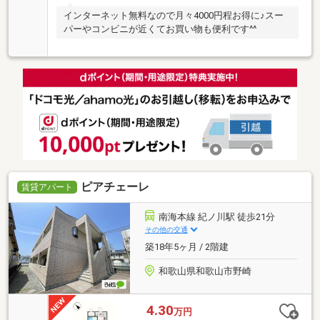
インターネット無料なので月々4000円程お得に♪スー
パーやコンビニが近くてお買い物も便利です^^
ピアチェーレ
賃貸アパート
南海本線 紀ノ川駅 徒歩21分
その他の交通
築18年5ヶ月 / 2階建
和歌山県和歌山市野崎
4.30
万円