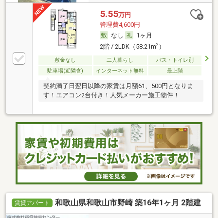
5.55
万円
管理費4,600円
なし
1ヶ月
2
2階 / 2LDK（58.21m
）
敷金なし
二人暮らし
バス・トイレ別
駐車場(近隣含)
インターネット無料
最上階
契約満了日翌日以降の家賃は月額61、500円となりま
す！エアコン2台付き！人気メーカー施工物件！
和歌山県和歌山市野崎 築16年1ヶ月 2階建
賃貸アパート