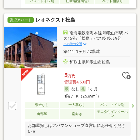
バス・トイレ別
駐車場(近隣含)
ペット相談可
レオネクスト松島
賃貸アパート
南海電鉄南海本線 和歌山市駅 バ
ス16分/「松島」バス停 停歩9分
その他の交通
築11年1ヶ月 / 2階建
和歌山県和歌山市松島
5
万円
管理費4,500円
なし
1ヶ月
2
1階 / 1K（25.89m
）
敷金なし
一人暮らし
バス・トイレ別
モニタ付インターホ
角部屋
南向き
ン
お部屋探しはアパマンショップ直営店にお任せくださ
い☆