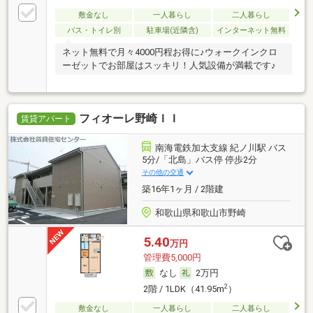
敷金なし
一人暮らし
二人暮らし
バス・トイレ別
駐車場(近隣含)
インターネット無料
ネット無料で月々4000円程お得に♪ウォークインクロ
ーゼットでお部屋はスッキリ！人気設備が満載です♪
フィオーレ野崎ＩＩ
賃貸アパート
南海電鉄加太支線 紀ノ川駅 バス
5分/「北島」バス停 停歩2分
その他の交通
築16年1ヶ月 / 2階建
和歌山県和歌山市野崎
5.40
万円
管理費5,000円
なし
2万円
2
2階 / 1LDK（41.95m
）
敷金なし
一人暮らし
二人暮らし