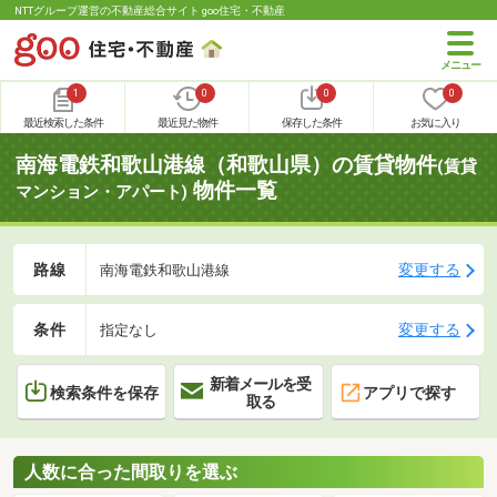
NTTグループ運営の不動産総合サイト goo住宅・不動産
1
0
0
0
最近検索した条件
最近見た物件
保存した条件
お気に入り
南海電鉄和歌山港線（和歌山県）の賃貸物件
(賃貸
物件一覧
マンション・アパート)
路線
変更する
南海電鉄和歌山港線
条件
変更する
指定なし
新着メールを受
検索条件を保存
アプリで探す
取る
人数に合った間取りを選ぶ