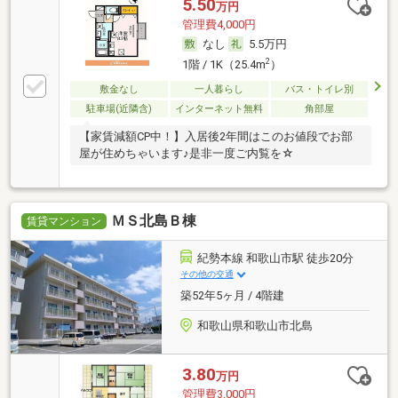
5.50
万円
管理費4,000円
なし
5.5万円
2
1階 / 1K（25.4m
）
敷金なし
一人暮らし
バス・トイレ別
駐車場(近隣含)
インターネット無料
角部屋
【家賃減額CP中！】入居後2年間はこのお値段でお部
屋が住めちゃいます♪是非一度ご内覧を☆
ＭＳ北島Ｂ棟
賃貸マンション
紀勢本線 和歌山市駅 徒歩20分
その他の交通
築52年5ヶ月 / 4階建
和歌山県和歌山市北島
3.80
万円
管理費3,000円