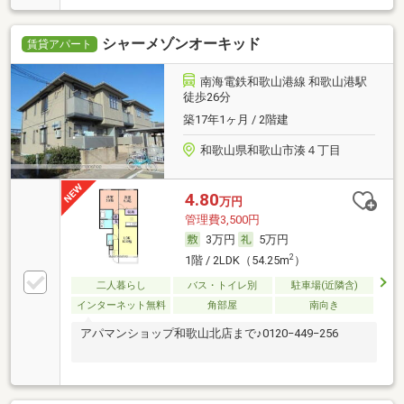
シャーメゾンオーキッド
賃貸アパート
南海電鉄和歌山港線 和歌山港駅
徒歩26分
築17年1ヶ月 / 2階建
和歌山県和歌山市湊４丁目
4.80
万円
管理費3,500円
3万円
5万円
2
1階 / 2LDK（54.25m
）
二人暮らし
バス・トイレ別
駐車場(近隣含)
インターネット無料
角部屋
南向き
アパマンショップ和歌山北店まで♪0120−449−256