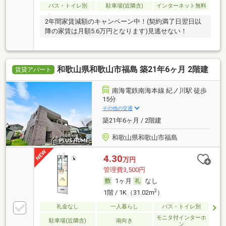
バス・トイレ別
駐車場(近隣含)
インターネット無料
2年間家賃減額のキャンペーン中！(契約満了日翌日以
降の家賃は月額5.6万円となります)見逃せない！
和歌山県和歌山市福島 築21年6ヶ月 2階建
賃貸アパート
南海電鉄南海本線 紀ノ川駅 徒歩
15分
その他の交通
築21年6ヶ月 / 2階建
和歌山県和歌山市福島
4.30
万円
管理費3,500円
1ヶ月
なし
2
1階 / 1K（31.02m
）
礼金なし
一人暮らし
バス・トイレ別
モニタ付インターホ
駐車場(近隣含)
南向き
ン