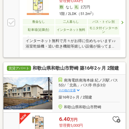
管理費5,000円
なし
2万円
2
1階 / 2LDK（51.2m
）
敷金なし
二人暮らし
バス・トイレ別
モニタ付インターホ
駐車場(近隣含)
インターネット無料
ン
インターネット無料で月々がお得に住めちゃいます♪♪
浴室乾燥機・追い炊き機能等嬉しい設備が揃ってま
す！
和歌山県和歌山市野崎 築16年2ヶ月 2階建
賃貸アパート
南海電鉄南海本線 紀ノ川駅 バス
5分/「北島」バス停 停歩3分
その他の交通
築16年2ヶ月 / 2階建
和歌山県和歌山市野崎
6.40
万円
管理費5,000円