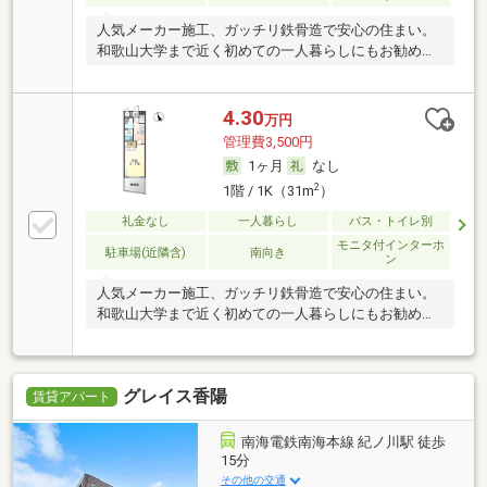
人気メーカー施工、ガッチリ鉄骨造で安心の住まい。
和歌山大学まで近く初めての一人暮らしにもお勧めで
す！
4.30
万円
管理費3,500円
1ヶ月
なし
2
1階 / 1K（31m
）
礼金なし
一人暮らし
バス・トイレ別
モニタ付インターホ
駐車場(近隣含)
南向き
ン
人気メーカー施工、ガッチリ鉄骨造で安心の住まい。
和歌山大学まで近く初めての一人暮らしにもお勧めで
す！
グレイス香陽
賃貸アパート
南海電鉄南海本線 紀ノ川駅 徒歩
15分
その他の交通