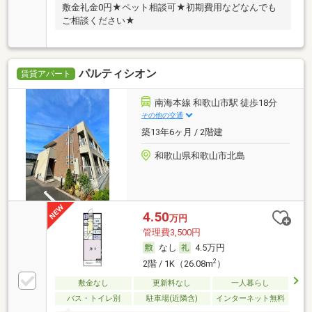
敷金礼金0円★ペット相談可★初期費用などなんでも
ご相談ください★
パルティシオン
賃貸アパート
南海本線 和歌山市駅 徒歩18分
その他の交通
築13年6ヶ月 / 2階建
和歌山県和歌山市北島
4.50
万円
管理費3,500円
なし
4.5万円
2
2階 / 1K（26.08m
）
敷金なし
更新料なし
一人暮らし
バス・トイレ別
駐車場(近隣含)
インターネット無料