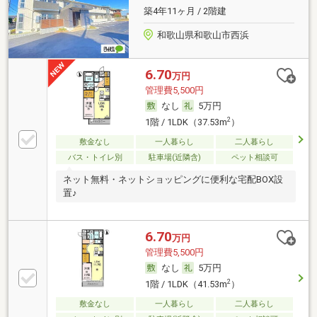
築4年11ヶ月 / 2階建
和歌山県和歌山市西浜
6.70
万円
管理費5,500円
なし
5万円
2
1階 / 1LDK（37.53m
）
敷金なし
一人暮らし
二人暮らし
バス・トイレ別
駐車場(近隣含)
ペット相談可
ネット無料・ネットショッピングに便利な宅配BOX設
置♪
6.70
万円
管理費5,500円
なし
5万円
2
1階 / 1LDK（41.53m
）
敷金なし
一人暮らし
二人暮らし