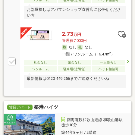
ワンルーム
駐車場(近隣含)
ペット相談可
お部屋探しはアパマンショップ直営店にお任せくださ
い☆
2.73
万円
管理費7,000円
なし
なし
2
11階 / ワンルーム（16.47m
）
礼金なし
敷金なし
一人暮らし
ワンルーム
駐車場(近隣含)
ペット相談可
最新情報は0120-449-256までご連絡くださいね
築港ハイツ
賃貸アパート
南海電鉄和歌山港線 和歌山港駅
徒歩10分
築44年8ヶ月 / 2階建