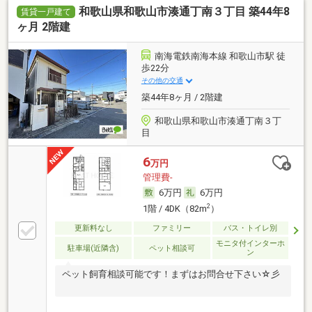
和歌山県和歌山市湊通丁南３丁目 築44年8
賃貸一戸建て
ヶ月 2階建
南海電鉄南海本線 和歌山市駅 徒
歩22分
その他の交通
築44年8ヶ月 / 2階建
和歌山県和歌山市湊通丁南３丁
目
6
万円
管理費-
6万円
6万円
2
1階 / 4DK（82m
）
更新料なし
ファミリー
バス・トイレ別
モニタ付インターホ
駐車場(近隣含)
ペット相談可
ン
ペット飼育相談可能です！まずはお問合せ下さい☆彡