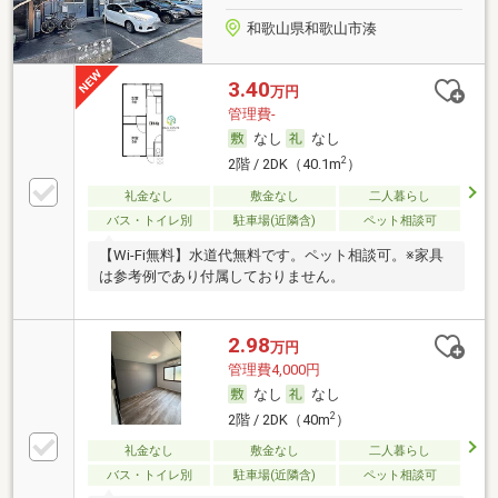
和歌山県和歌山市湊
3.40
万円
管理費-
なし
なし
2
2階 / 2DK（40.1m
）
礼金なし
敷金なし
二人暮らし
バス・トイレ別
駐車場(近隣含)
ペット相談可
【Wi-Fi無料】水道代無料です。ペット相談可。※家具
は参考例であり付属しておりません。
2.98
万円
管理費4,000円
なし
なし
2
2階 / 2DK（40m
）
礼金なし
敷金なし
二人暮らし
バス・トイレ別
駐車場(近隣含)
ペット相談可