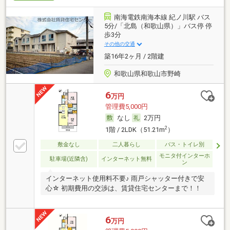
南海電鉄南海本線 紀ノ川駅 バス
5分/「北島（和歌山県）」バス停 停
歩3分
その他の交通
築16年2ヶ月 / 2階建
和歌山県和歌山市野崎
6
万円
管理費5,000円
なし
2万円
2
1階 / 2LDK（51.21m
）
敷金なし
二人暮らし
バス・トイレ別
モニタ付インターホ
駐車場(近隣含)
インターネット無料
ン
インターネット使用料不要♪ 雨戸シャッター付きで安
心☆ 初期費用の交渉は、賃貸住宅センターまで！！
6
万円