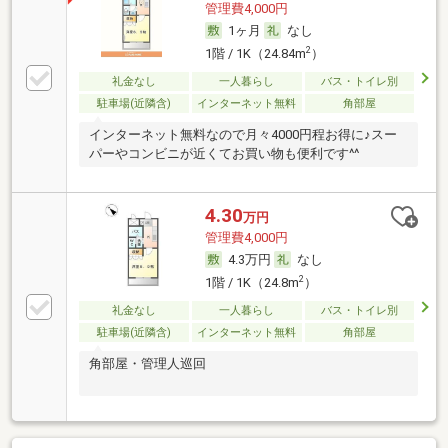
管理費4,000円
1ヶ月
なし
2
1階 / 1K（24.84m
）
礼金なし
一人暮らし
バス・トイレ別
駐車場(近隣含)
インターネット無料
角部屋
インターネット無料なので月々4000円程お得に♪スー
パーやコンビニが近くてお買い物も便利です^^
4.30
万円
管理費4,000円
4.3万円
なし
2
1階 / 1K（24.8m
）
礼金なし
一人暮らし
バス・トイレ別
駐車場(近隣含)
インターネット無料
角部屋
角部屋・管理人巡回