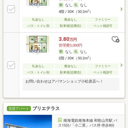
なし
なし
2
4階 / 3DK（50.2m
）
礼金なし
敷金なし
ファミリー
バス・トイレ別
駐車場(近隣含)
ペット相談可
3.80
万円
管理費3,000円
なし
なし
2
2階 / 3DK（50.2m
）
礼金なし
敷金なし
ファミリー
バス・トイレ別
駐車場(近隣含)
ペット相談可
お問い合わせはアパマンショップ小松原店へ！
ブリエテラス
賃貸アパート
南海電鉄南海本線 和歌山市駅 バ
ス15分/「小二里」バス停 停歩8分