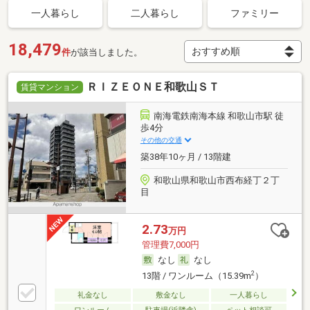
一人暮らし
二人暮らし
ファミリー
18,479
件
が該当しました。
ＲＩＺＥＯＮＥ和歌山ＳＴ
賃貸マンション
南海電鉄南海本線 和歌山市駅 徒
歩4分
その他の交通
築38年10ヶ月 / 13階建
和歌山県和歌山市西布経丁２丁
目
2.73
万円
管理費7,000円
なし
なし
2
13階 / ワンルーム（15.39m
）
礼金なし
敷金なし
一人暮らし