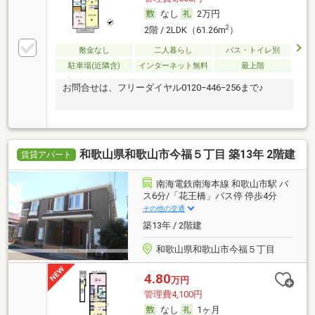
なし
2万円
2
2階 / 2LDK（61.26m
）
敷金なし
二人暮らし
バス・トイレ別
駐車場(近隣含)
インターネット無料
最上階
お問合せは、フリーダイヤル0120−446−256まで♪
和歌山県和歌山市今福５丁目 築13年 2階建
賃貸アパート
南海電鉄南海本線 和歌山市駅 バ
ス6分/「花王橋」バス停 停歩4分
その他の交通
築13年 / 2階建
和歌山県和歌山市今福５丁目
4.80
万円
管理費4,100円
なし
1ヶ月