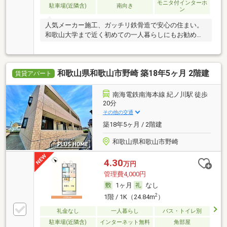
モニタ付インターホ
駐車場(近隣含)
南向き
ン
人気メーカー施工、ガッチリ鉄骨造で安心の住まい。
和歌山大学まで近く初めての一人暮らしにもお勧めで
す！
和歌山県和歌山市野崎 築18年5ヶ月 2階建
賃貸アパート
南海電鉄南海本線 紀ノ川駅 徒歩
20分
その他の交通
築18年5ヶ月 / 2階建
和歌山県和歌山市野崎
4.30
万円
管理費4,000円
1ヶ月
なし
2
1階 / 1K（24.84m
）
礼金なし
一人暮らし
バス・トイレ別
駐車場(近隣含)
インターネット無料
角部屋