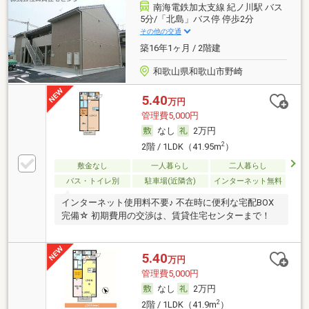
南海電鉄加太支線 紀ノ川駅 バス
5分/「北島」バス停 停歩2分
その他の交通
築16年1ヶ月 / 2階建
和歌山県和歌山市野崎
5.40
万円
管理費5,000円
なし
2万円
2
2階 / 1LDK（41.95m
）
敷金なし
一人暮らし
二人暮らし
バス・トイレ別
駐車場(近隣含)
インターネット無料
インターネット使用料不要♪ 不在時に便利な宅配BOX
完備☆ 初期費用の交渉は、賃貸住宅センターまで！
5.40
万円
管理費5,000円
なし
2万円
2
2階 / 1LDK（41.9m
）