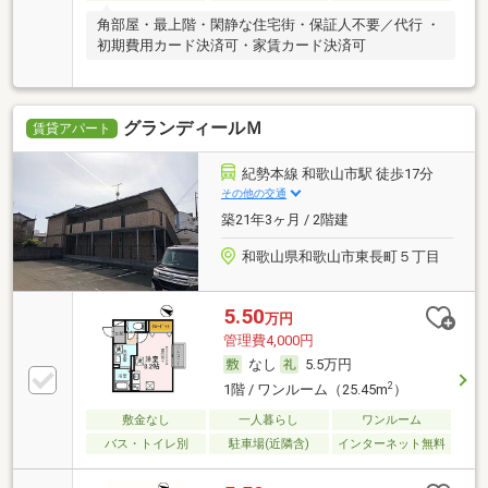
角部屋・最上階・閑静な住宅街・保証人不要／代行 ・
初期費用カード決済可・家賃カード決済可
グランディールＭ
賃貸アパート
紀勢本線 和歌山市駅 徒歩17分
その他の交通
築21年3ヶ月 / 2階建
和歌山県和歌山市東長町５丁目
5.50
万円
管理費4,000円
なし
5.5万円
2
1階 / ワンルーム（25.45m
）
敷金なし
一人暮らし
ワンルーム
バス・トイレ別
駐車場(近隣含)
インターネット無料