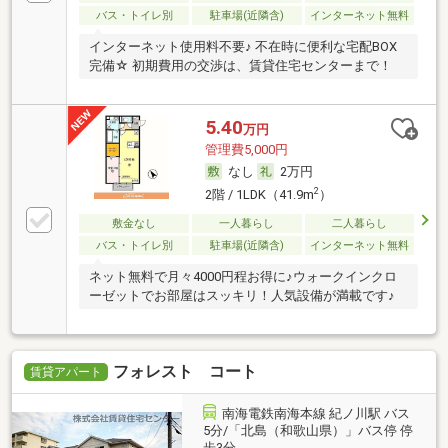
バス・トイレ別
駐車場(近隣含)
インターネット無料
インターネット使用料不要♪ 不在時に便利な宅配BOX
完備☆ 初期費用の交渉は、賃貸住宅センターまで！
5.40
万円
管理費5,000円
なし
2万円
2
2階 / 1LDK（41.9m
）
敷金なし
一人暮らし
二人暮らし
バス・トイレ別
駐車場(近隣含)
インターネット無料
ネット無料で月々4000円程お得に♪ウォークインクロ
ーゼットでお部屋はスッキリ！人気設備が満載です♪
フォレスト コート
賃貸アパート
南海電鉄南海本線 紀ノ川駅 バス
5分/「北島（和歌山県）」バス停 停
歩3分