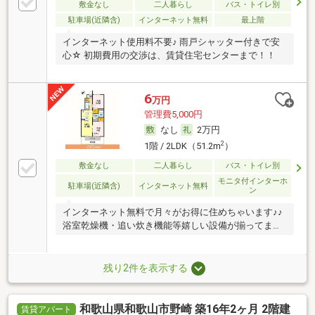
敷金なし
二人暮らし
バス・トイレ別
駐車場(近隣含)
インターネット無料
最上階
インターネット使用料不要♪ 雨戸シャッター付きで安
心☆ 初期費用の交渉は、賃貸住宅センターまで！！
6
万円
管理費5,000円
なし
2万円
2
1階 / 2LDK（51.2m
）
敷金なし
二人暮らし
バス・トイレ別
モニタ付インターホ
駐車場(近隣含)
インターネット無料
ン
インターネット無料で月々がお得に住めちゃいます♪♪
浴室乾燥機・追い炊き機能等嬉しい設備が揃ってま
す！
残り2件を表示する
和歌山県和歌山市野崎 築16年2ヶ月 2階建
賃貸アパート