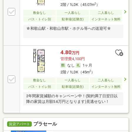
2
2階 / 1LDK（45.07m
）
敷金なし
一人暮らし
二人暮らし
バス・トイレ別
駐車場(近隣含)
インターネット無料
☆和歌山駅・和歌山市駅・ホテル等への送迎可☆
4.80
万円
管理費4,100円
なし
1ヶ月
2
2階 / 1LDK（45m
）
敷金なし
一人暮らし
二人暮らし
バス・トイレ別
駐車場(近隣含)
インターネット無料
2年間家賃減額のキャンペーン中！(契約満了日翌日以
降の家賃は月額5.6万円となります)見逃せない！
プラセール
賃貸アパート