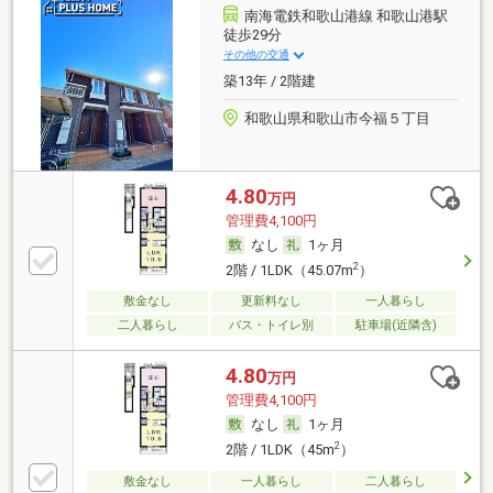
南海電鉄和歌山港線 和歌山港駅
徒歩29分
その他の交通
築13年 / 2階建
和歌山県和歌山市今福５丁目
4.80
万円
管理費4,100円
なし
1ヶ月
2
2階 / 1LDK（45.07m
）
敷金なし
更新料なし
一人暮らし
二人暮らし
バス・トイレ別
駐車場(近隣含)
4.80
万円
管理費4,100円
なし
1ヶ月
2
2階 / 1LDK（45m
）
敷金なし
一人暮らし
二人暮らし