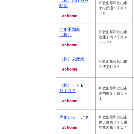
（株）県庁前不
和歌山県和歌山市
動産
小松原通１丁目１
－８
ごま不動産
和歌山県和歌山市
（株）
湊通丁南２丁目４
０－２Ｆ
（株）栄産業
和歌山県和歌山市
元博労町２６
（株）ＴＨＥ
和歌山県和歌山市
ＮＩＣＥ
片岡町２丁目１－
１
住まいる・アキ
和歌山県和歌山市
鷺ノ森西ノ丁１番
地鷺の森ビル１Ｆ