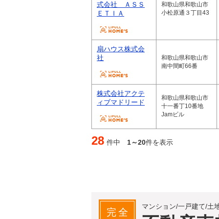
式会社 ＡＳＳ
和歌山県和歌山市
ＥＴＩＡ
小松原通３丁目43
扇ハウス株式会
社
和歌山県和歌山市
南中間町66番
株式会社アクテ
和歌山県和歌山市
ィブマドリード
十一番丁10番地
Jamビル
28
件中
1～20
件を表示
マンション/一戸建て/土
完全