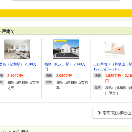
一戸建て
之島（紀和駅） 2190万
福島（紀ノ川駅） 2090万
出口甲賀丁（和歌山市
円
1920万円～2160…
2,190万円
2,090万円
1,920万円～2,1
格
価格
価格
円
和歌山県和歌山市中
和歌山県和歌山市福
所
住所
之島
島
和歌山県和歌山
住所
口甲賀丁
南海電鉄和歌山
ジャンルから探す