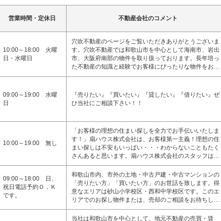
営業時間・定休日
不動産会社のコメント
穴吹不動産のページをご覧いただきありがとうございま
10:00～18:00 火曜
す。穴吹不動産では和歌山市を中心として海南市、岩出
日・水曜日
市、大阪府南部の物件を取り扱っております。長年培っ
た不動産の知識と経験でお客様にぴったりな物件をお…
09:00～19:00 水曜
『売りたい』『買いたい』『貸したい』『借りたい』ぜ
日
ひ当社にご相談下さい！！
「お客様の理想の住まい探しを全力でお手伝いいたしま
す！」扇ハウス株式会社は、お客様第一主義！理想の住
10:00～19:00 無し
まい探しは不安もいっぱい・・・わからないこともたく
さんあると思います。扇ハウス株式会社のスタッフは…
和歌山市内、市外の土地・中古戸建・中古マンションの
09:00～18:00 日、
「売りたい方」「買いたい方」のお世話を致します。得
祝日電話予約Ｏ．Ｋ
意なエリアは砂山小学校区・西和中学校区です。このエ
です。
リアでのお探し物件または、売却のご相談をお待ちし…
当社は和歌山市を中心として、地元不動産の売買・賃