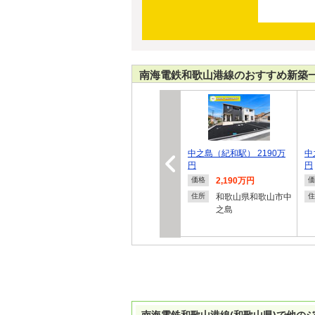
南海電鉄和歌山港線のおすすめ新築
中之島（紀和駅） 2190万
中
円
円
2,190万円
価格
価
和歌山県和歌山市中
住所
住
之島
南海電鉄和歌山港線(和歌山県)で他の