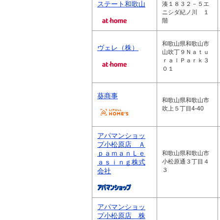
ステート和歌山
湊１８３２－５エ
ニシダ紀ノ川 １
階
和歌山県和歌山市
ヴェレ（株）
山吹丁９Ｎａｔｕ
ｒａｌＰａｒｋ３
０１
葵商事
和歌山県和歌山市
吹上５丁目4-40
アパマンショッ
プ小松原店 Ａ
ｐａｍａｎＬｅ
和歌山県和歌山市
ａｓｉｎｇ株式
小松原通３丁目４
３
会社
アパマンショッ
プ小松原店 株