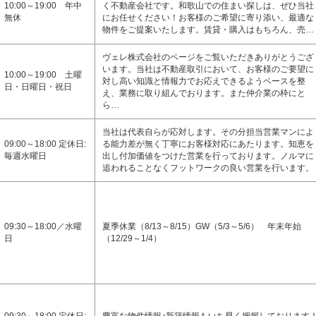
10:00～19:00 年中
く不動産会社です。和歌山での住まい探しは、ぜひ当社
無休
にお任せください！お客様のご希望に寄り添い、最適な
物件をご提案いたします。賃貸・購入はもちろん、売…
ヴェレ株式会社のページをご覧いただきありがとうござ
います。当社は不動産取引において、お客様のご要望に
10:00～19:00 土曜
対し高い知識と情報力でお応えできるようベースを整
日・日曜日・祝日
え、業務に取り組んでおります。また仲介業の枠にと
ら…
当社は代表自らが応対します。その分担当営業マンによ
09:00～18:00 定休日:
る能力差が無く丁寧にお客様対応にあたります。知恵を
毎週水曜日
出し付加価値をつけた営業を行っております。ノルマに
追われることなくフットワークの良い営業を行います。
09:30～18:00／水曜
夏季休業（8/13～8/15）GW（5/3～5/6） 年末年始
日
（12/29～1/4）