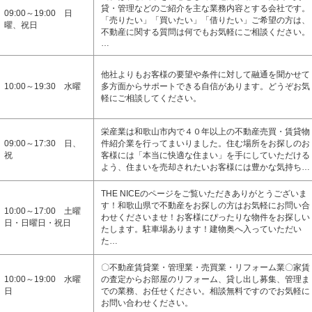
貸・管理などのご紹介を主な業務内容とする会社です。
09:00～19:00 日
「売りたい」「買いたい」「借りたい」ご希望の方は、
曜、祝日
不動産に関する質問は何でもお気軽にご相談ください。
…
他社よりもお客様の要望や条件に対して融通を聞かせて
10:00～19:30 水曜
多方面からサポートできる自信があります。どうぞお気
軽にご相談してください。
栄産業は和歌山市内で４０年以上の不動産売買・賃貸物
09:00～17:30 日、
件紹介業を行ってまいりました。住む場所をお探しのお
祝
客様には「本当に快適な住まい」を手にしていただける
よう、住まいを売却されたいお客様には豊かな気持ち…
THE NICEのページをご覧いただきありがとうございま
す！和歌山県で不動産をお探しの方はお気軽にお問い合
10:00～17:00 土曜
わせくださいませ！お客様にぴったりな物件をお探しい
日・日曜日・祝日
たします。駐車場あります！建物奥へ入っていただい
た…
〇不動産賃貸業・管理業・売買業・リフォーム業〇家賃
10:00～19:00 水曜
の査定からお部屋のリフォーム、貸し出し募集、管理ま
日
での業務、お任せください。相談無料ですのでお気軽に
お問い合わせください。