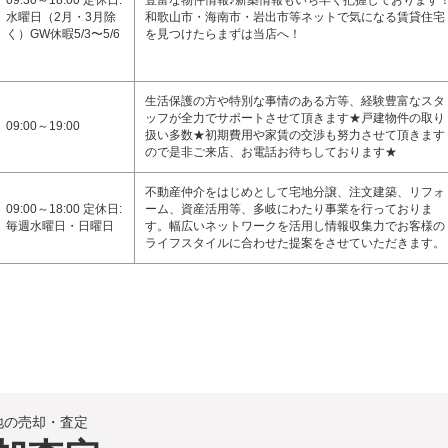
09:30～18:00 定休日:
豊富な物件情報♪新築情報もいち早く把握しております
水曜日（2月・3月除
和歌山市・海南市・岩出市等ネットで気になる賃貸住宅
く）GW休暇5/3〜5/6
を見つけたらまずは当店へ！
生活保護の方や特別な事情のある方等、経験豊富なスタ
ッフが全力でサポートさせて頂きます★戸建物件の取り
09:00～19:00
扱い多数★初期費用や家賃の交渉も努力させて頂きます
ので是非ご来店、お電話お待ちしております★
不動産仲介をはじめとして宅地分譲、注文建築、リフォ
09:00～18:00 定休日:
ーム、資産活用等、多岐にわたり事業を行っておりま
毎週水曜日・日曜日
す。幅広いネットワークを活用し情報収集力でお客様の
ライフスタイルに合わせた提案をさせていただきます。
地の売却・査定