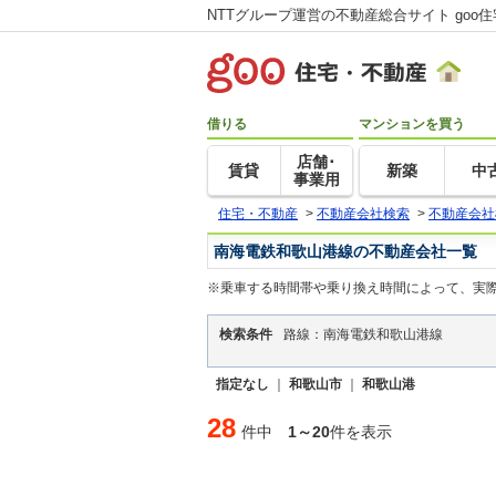
NTTグループ運営の不動産総合サイト goo
借りる
マンションを買う
店舗･
賃貸
新築
中
事業用
住宅・不動産
>
不動産会社検索
>
不動産会社
南海電鉄和歌山港線の不動産会社一覧
※乗車する時間帯や乗り換え時間によって、実
検索条件
路線：南海電鉄和歌山港線
指定なし
｜
和歌山市
｜
和歌山港
28
件中
1～20
件を表示