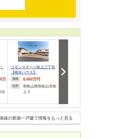
駅）
コモンステージ吹上三丁目
コモンステージ和歌山湊通
今福５（和歌山
【積水ハウス】
丁北【積水ハウ…
0万円～1330
60万
8,460万円
2,450万円～2,680万
1,180
価格
価格
価格
円
円
和歌山県和歌山市吹
住所
市出
上３
和歌山県和歌山市湊
和歌山
住所
住所
通丁北２
福５
港線の新築一戸建て情報をもっと見る