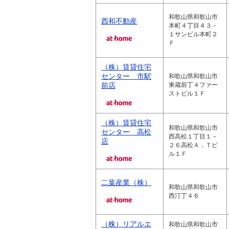
和歌山県和歌山市
西和不動産
本町４丁目４３－
１サンビル本町２
Ｆ
（株）賃貸住宅
センター 市駅
和歌山県和歌山市
前店
東蔵前丁４ファー
ストビル１Ｆ
（株）賃貸住宅
和歌山県和歌山市
センター 高松
西高松１丁目１－
店
２６高松Ａ．Ｔビ
ル１Ｆ
二葉産業（株）
和歌山県和歌山市
西汀丁４６
（株）リアルエ
和歌山県和歌山市