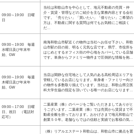
当社は和歌山市を中心として、地元不動産の売買・仲
介・賃貸・管理などのご紹介を主な業務内容とする会社
09:00～19:00 日曜
です。「売りたい」「買いたい」「借りたい」ご希望の
日
方は、不動産に関する質問は何でもお気軽にご相談く
だ…
南海和歌山市駅近くの物件は当社へお任せ下さい。和歌
09:00～19:00 毎週
山市駅の目の前、明るく元気な店です。県庁、市役所を
水曜日及び年末年
はじめとするオフィス街の中心地をカバーしている店舗
始、GW
です。単身からファミリー物件まで圧倒的な情報を抱…
当店は閑静な住宅地として人気のある高松周辺エリアを
09:00～19:00 毎週
管轄しているお店になります。単身者・ファミリー向け
木曜日及び年末年
の物件を多数取り揃えています。当社は、和歌山県立医
始、GW
科大学生協の指定を頂いている唯一のお店になります…
二葉産業（株）のページをご覧いただきましてありがと
09:00～17:00 日曜
うございます。二葉産業（株）では売買から賃貸まで不
日、祝日 （電話対
動産全般を担っております。おかげさまで地元和歌山で
応可）
創業５０年。老舗ならではの信頼と実績でお客様の気…
（株）リアルエステート和歌山は、和歌山市に拠点を置