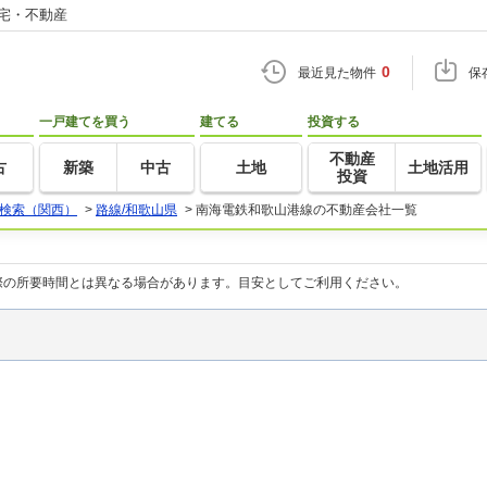
住宅・不動産
0
最近見た物件
保
一戸建てを買う
建てる
投資する
不動産
古
新築
中古
土地
土地活用
投資
検索（関西）
>
路線/和歌山県
>
南海電鉄和歌山港線の不動産会社一覧
際の所要時間とは異なる場合があります。目安としてご利用ください。