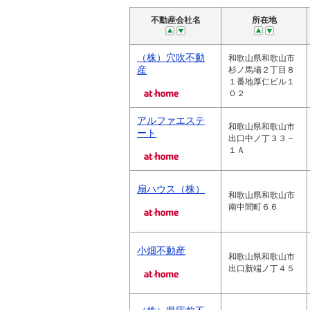
不動産会社名
所在地
（株）穴吹不動
和歌山県和歌山市
産
杉ノ馬場２丁目８
１番地厚仁ビル１
０２
アルファエステ
和歌山県和歌山市
ート
出口中ノ丁３３－
１Ａ
扇ハウス（株）
和歌山県和歌山市
南中間町６６
小畑不動産
和歌山県和歌山市
出口新端ノ丁４５