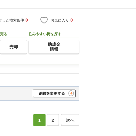
0
0
存した検索条件
お気に入り
売る
住みやすい街を探す
助成金
売却
情報
1
2
次へ