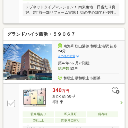
メゾネットタイプマンション！ 南東角地、日当たり良
好、3年前一部リフォーム実施！ 街の中心部で利便性
良し！
グランドハイツ西浜・５９０６７
南海和歌山港線 和歌山港駅 徒歩
24分
その他の交通
築42年6ヶ月/5階建
総戸数
53戸
和歌山県和歌山市西浜
340
万円
2
3LDK 63.05m
3階 東
駐車場あり
即入居可
所有権
2階以上
間取り図有り