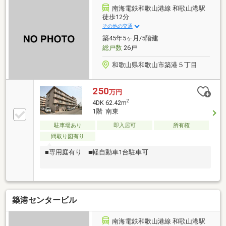
南海電鉄和歌山港線 和歌山港駅
徒歩12分
その他の交通
築45年5ヶ月/5階建
総戸数
26戸
和歌山県和歌山市築港５丁目
250
万円
2
4DK 62.42m
1階 南東
駐車場あり
即入居可
所有権
間取り図有り
■専用庭有り ■軽自動車1台駐車可
築港センタービル
南海電鉄和歌山港線 和歌山港駅