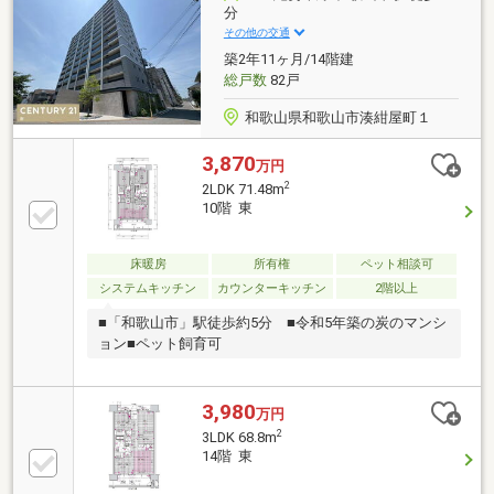
分
その他の交通
築2年11ヶ月/14階建
総戸数
82戸
和歌山県和歌山市湊紺屋町１
3,870
万円
2
2LDK 71.48m
10階 東
床暖房
所有権
ペット相談可
システムキッチン
カウンターキッチン
2階以上
■「和歌山市」駅徒歩約5分 ■令和5年築の炭のマンシ
ョン■ペット飼育可
3,980
万円
2
3LDK 68.8m
14階 東