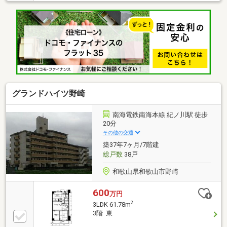
グランドハイツ野崎
南海電鉄南海本線 紀ノ川駅 徒歩
20分
その他の交通
築37年7ヶ月/7階建
総戸数
38戸
和歌山県和歌山市野崎
600
万円
2
3LDK 61.78m
3階 東