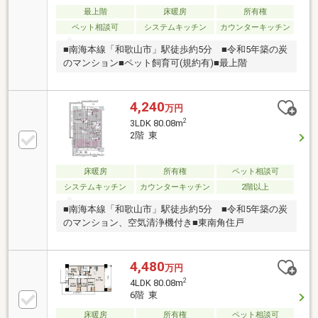
最上階
床暖房
所有権
ペット相談可
システムキッチン
カウンターキッチン
■南海本線「和歌山市」駅徒歩約5分 ■令和5年築の炭
のマンション■ペット飼育可(規約有)■最上階
4,240
万円
2
3LDK 80.08m
2階 東
床暖房
所有権
ペット相談可
システムキッチン
カウンターキッチン
2階以上
■南海本線「和歌山市」駅徒歩約5分 ■令和5年築の炭
のマンション、空気清浄機付き■東南角住戸
4,480
万円
2
4LDK 80.08m
6階 東
床暖房
所有権
ペット相談可