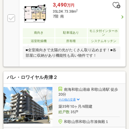
3,490
万円
2
3SLDK 73.38m
7階 南
モニタ付インターホ
南向き
駐車場あり
ン
浴室乾燥機
所有権
システムキッチン
■全室南向きで太陽の光がたくさん取り込めます！■各
部屋に収納があり機能性も高い物件です！
パレ・ロワイヤル舟津２
南海和歌山港線 和歌山港駅 徒歩
20分
その他の交通
築35年10ヶ月/6階建
総戸数
35戸
和歌山県和歌山市湊御殿１