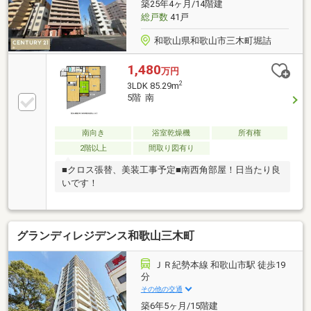
築25年4ヶ月/14階建
総戸数
41戸
和歌山県和歌山市三木町堀詰
1,480
万円
2
3LDK 85.29m
5階 南
南向き
浴室乾燥機
所有権
2階以上
間取り図有り
■クロス張替、美装工事予定■南西角部屋！日当たり良
いです！
グランディレジデンス和歌山三木町
ＪＲ紀勢本線 和歌山市駅 徒歩19
分
その他の交通
築6年5ヶ月/15階建