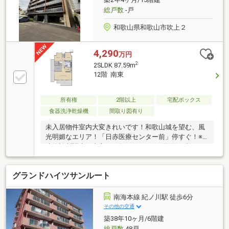
総戸数
-戸
和歌山県和歌山市吹上２
4,290
万円
2
2SLDK 87.59m
12階 南東
所有権
2階以上
宅配ボックス
食器洗浄乾燥機
間取り図有り
未入居物件室内大変きれいです！和歌山城を望む、風
光明媚なエリア！「日赤医療センター前」停すぐ！※
建物診断調査は売主にて行いません。※図面と現況が
相違する場合は、現況優先とさせて頂きます。
グランドハイツサンルート
南海本線 紀ノ川駅 徒歩6分
その他の交通
築38年10ヶ月/6階建
総戸数
48戸