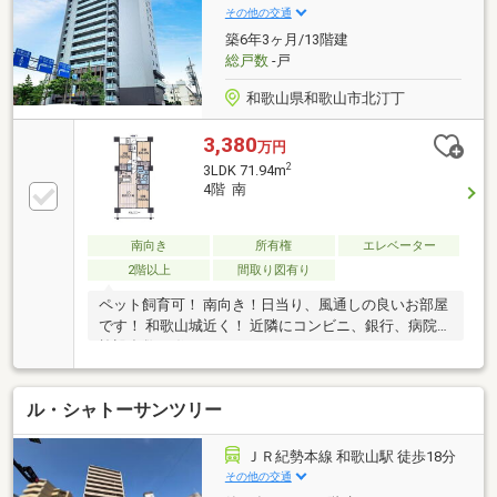
その他の交通
築6年3ヶ月/13階建
総戸数
-戸
和歌山県和歌山市北汀丁
3,380
万円
2
3LDK 71.94m
4階 南
南向き
所有権
エレベーター
2階以上
間取り図有り
ペット飼育可！ 南向き！日当り、風通しの良いお部屋
です！ 和歌山城近く！ 近隣にコンビニ、銀行、病院等
施設多数！ 住みやすいエリアです！
ル・シャトーサンツリー
ＪＲ紀勢本線 和歌山駅 徒歩18分
その他の交通