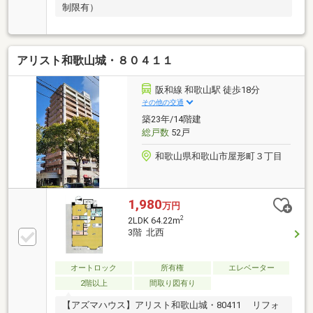
制限有）
アリスト和歌山城・８０４１１
阪和線 和歌山駅 徒歩18分
その他の交通
築23年/14階建
総戸数
52戸
和歌山県和歌山市屋形町３丁目
1,980
万円
2
2LDK 64.22m
3階 北西
オートロック
所有権
エレベーター
2階以上
間取り図有り
【アズマハウス】アリスト和歌山城・80411 リフォ