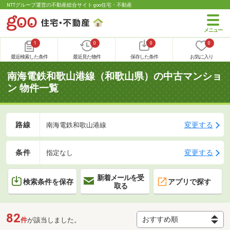
NTTグループ運営の不動産総合サイト goo住宅・不動産
1
0
0
0
最近検索した条件
最近見た物件
保存した条件
お気に入り
南海電鉄和歌山港線（和歌山県）の中古マンショ
ン 物件一覧
路線
変更する
南海電鉄和歌山港線
条件
変更する
指定なし
新着メールを受
検索条件を保存
アプリで探す
取る
82
件
が該当しました。