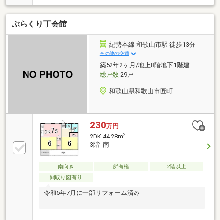
ぶらくり丁会館
紀勢本線 和歌山市駅 徒歩13分
その他の交通
築52年2ヶ月/地上8階地下1階建
総戸数
29戸
和歌山県和歌山市匠町
230
万円
2
2DK 44.28m
3階 南
南向き
所有権
2階以上
間取り図有り
令和5年7月に一部リフォーム済み