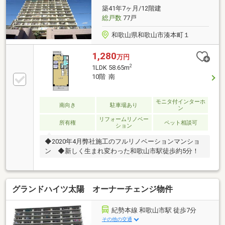
築41年7ヶ月/12階建
総戸数
77戸
和歌山県和歌山市湊本町１
1,280
万円
2
1LDK 58.65m
10階 南
モニタ付インターホ
南向き
駐車場あり
ン
リフォームリノベー
所有権
ペット相談可
ション
◆2020年4月弊社施工のフルリノベーションマンショ
ン ◆新しく生まれ変わった和歌山市駅徒歩約5分！
グランドハイツ太陽 オーナーチェンジ物件
紀勢本線 和歌山市駅 徒歩7分
その他の交通