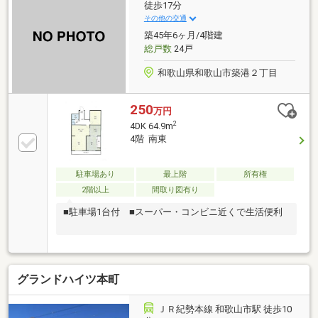
徒歩17分
その他の交通
築45年6ヶ月/4階建
総戸数
24戸
和歌山県和歌山市築港２丁目
250
万円
2
4DK 64.9m
4階 南東
駐車場あり
最上階
所有権
2階以上
間取り図有り
■駐車場1台付 ■スーパー・コンビニ近くで生活便利
グランドハイツ本町
ＪＲ紀勢本線 和歌山市駅 徒歩10