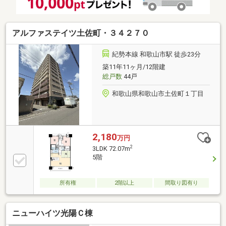
アルファステイツ土佐町・３４２７０
紀勢本線 和歌山市駅 徒歩23分
築11年11ヶ月/12階建
総戸数
44戸
和歌山県和歌山市土佐町１丁目
2,180
万円
2
3LDK 72.07m
5階
所有権
2階以上
間取り図有り
ニューハイツ光陽Ｃ棟