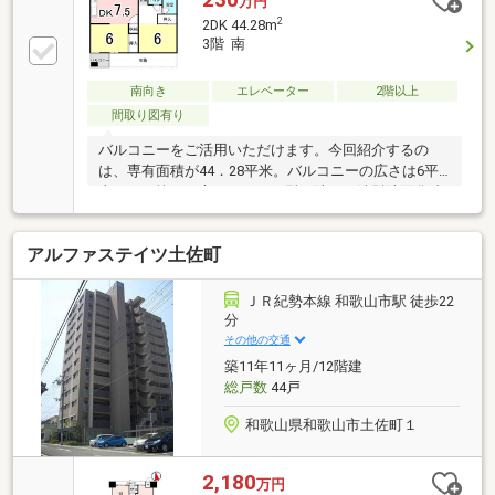
万円
2
2DK 44.28m
3階 南
南向き
エレベーター
2階以上
間取り図有り
バルコニーをご活用いただけます。今回紹介するの
は、専有面積が44．28平米。バルコニーの広さは6平
米です。忙しい方でもさっと髪を洗える洗髪洗面化粧
台つきです。より良い暮らしができるよう、当社はし
っか
アルファステイツ土佐町
ＪＲ紀勢本線 和歌山市駅 徒歩22
分
その他の交通
築11年11ヶ月/12階建
総戸数
44戸
和歌山県和歌山市土佐町１
2,180
万円