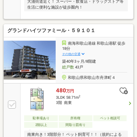
大浦街道近く！ スーパー・飲食店・ドラッグストア等
生活に便利な施設が徒歩圏内！
グランドハイツファミール・５９１０１
南海和歌山港線 和歌山港駅 徒歩
18分
その他の交通
築40年3ヶ月/8階建
総戸数
43戸
和歌山県和歌山市舟津町４
480
万円
2
3LDK 58.71m
3階 南東
駐車場あり
所有権
ペット相談可
2階以上
間取り図有り
南東向き！3階部分！ ペット飼育可！！（規約による