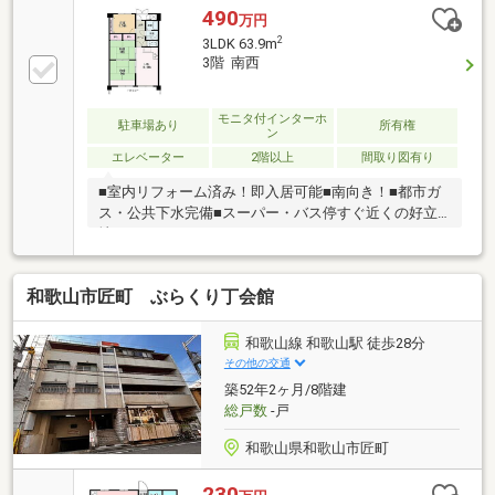
490
万円
2
3LDK 63.9m
3階 南西
モニタ付インターホ
駐車場あり
所有権
ン
エレベーター
2階以上
間取り図有り
■室内リフォーム済み！即入居可能■南向き！■都市ガ
ス・公共下水完備■スーパー・バス停すぐ近くの好立
地
和歌山市匠町 ぶらくり丁会館
和歌山線 和歌山駅 徒歩28分
その他の交通
築52年2ヶ月/8階建
総戸数
-戸
和歌山県和歌山市匠町
230