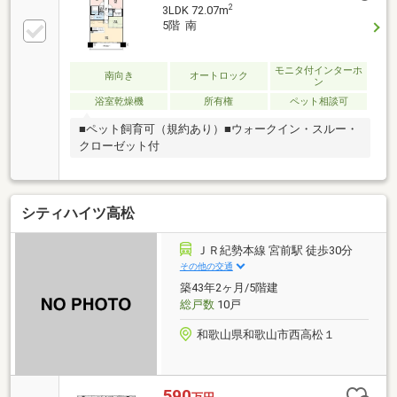
2
3LDK 72.07m
5階 南
モニタ付インターホ
南向き
オートロック
ン
浴室乾燥機
所有権
ペット相談可
■ペット飼育可（規約あり）■ウォークイン・スルー・
クローゼット付
シティハイツ高松
ＪＲ紀勢本線 宮前駅 徒歩30分
その他の交通
築43年2ヶ月/5階建
総戸数
10戸
和歌山県和歌山市西高松１
590