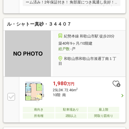
ーム済み！2年保証付き！ 角部屋につき風通し良好！2
面バルコニー！ ペット可！（種類に制限有） 和歌山の
中心地で生活便利な好立地です！
ル・シャトー真砂・３４４０７
紀勢本線 和歌山市駅 徒歩20分
築40年9ヶ月/10階建
総戸数
-戸
和歌山県和歌山市湊通丁南１丁
目
1,980
万円
2
2SLDK 72.46m
10階 南
南向き
駐車場あり
最上階
所有権
2階以上
間取り図有り