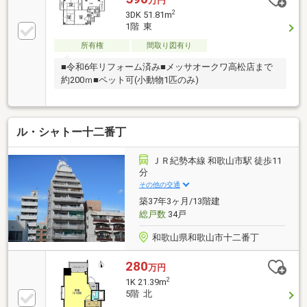
万円
2
3DK 51.81m
1階 東
所有権
間取り図有り
■令和6年リフォーム済み■メッサオークワ高松店まで
約200ｍ■ペット可(小動物1匹のみ)
ル・シャトー十二番丁
ＪＲ紀勢本線 和歌山市駅 徒歩11
分
その他の交通
築37年3ヶ月/13階建
総戸数
34戸
和歌山県和歌山市十二番丁
280
万円
2
1K 21.39m
5階 北