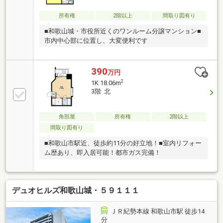
所有権
2階以上
間取り図有り
■和歌山城・市役所近くのワンルーム分譲マンション■
市内中心部に位置し、大変便利です
390
万円
2
1K 18.06m
3階 北
角部屋
所有権
2階以上
間取り図有り
■和歌山市駅近、徒歩約11分の好立地！■室内リフォー
ム歴あり、即入居可能！都市ガス完備！
デュオヒルズ和歌山城・５９１１１
ＪＲ紀勢本線 和歌山市駅 徒歩14
分