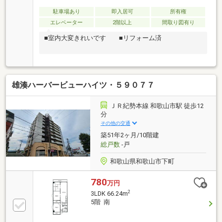
駐車場あり
即入居可
所有権
エレベーター
2階以上
間取り図有り
■室内大変きれいです ■リフォーム済
雄湊ハーバービューハイツ・５９０７７
ＪＲ紀勢本線 和歌山市駅 徒歩12
分
その他の交通
築51年2ヶ月/10階建
総戸数
-戸
和歌山県和歌山市下町
780
万円
2
3LDK 66.24m
5階 南