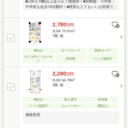
■LDKも18帖以上あり広々開放的！■幼稚園・小学校・
中学校も徒歩10分圏内！■眺望もとてもいいお部屋で
す！
2,780
万円
2
3LDK 73.91m
7階 南
南向き
オートロック
防犯カメラ
モニタ付インターホ
所有権
ペット相談可
ン
2,280
万円
2
3LDK 66.79m
3階 南
南向き
即入居可
所有権
ペット相談可
エレベーター
2階以上
価格変更