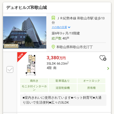
デュオヒルズ和歌山城
ＪＲ紀勢本線 和歌山市駅 徒歩13
分
その他の交通
築6年3ヶ月/13階建
総戸数
40戸
和歌山県和歌山市北汀丁
3,380
万円
2
3SLDK 66.23m
4階 南
南向き
駐車場あり
オートロック
モニタ付インターホ
浴室乾燥機
所有権
ン
■室内きれいに使用されています■ペット飼育可■大通
り沿いで生活便利■広々の3LDK