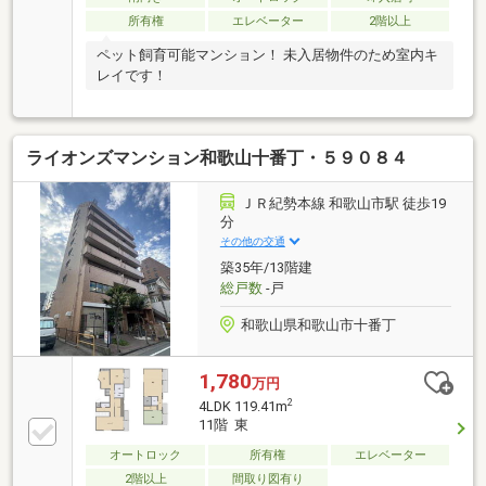
所有権
エレベーター
2階以上
ペット飼育可能マンション！ 未入居物件のため室内キ
レイです！
ライオンズマンション和歌山十番丁・５９０８４
ＪＲ紀勢本線 和歌山市駅 徒歩19
分
その他の交通
築35年/13階建
総戸数
-戸
和歌山県和歌山市十番丁
1,780
万円
2
4LDK 119.41m
11階 東
オートロック
所有権
エレベーター
2階以上
間取り図有り