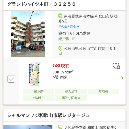
グランドハイツ本町・３２２５６
南海電鉄南海本線 和歌山市駅 徒
歩9分
その他の交通
築43年6ヶ月/5階建
総戸数
-戸
和歌山県和歌山市西釘貫丁３丁
目
580
万円
2
3DK 59.92m
5階 南東
最上階
即入居可
所有権
2階以上
間取り図有り
シャルマンフジ和歌山市駅レジタージュ
ＪＲ紀勢本線 和歌山市駅 徒歩6