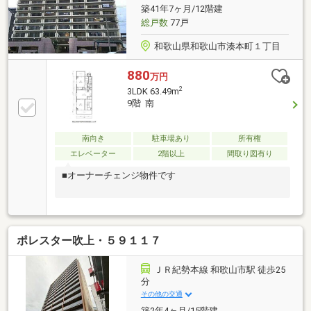
築41年7ヶ月/12階建
総戸数
77戸
和歌山県和歌山市湊本町１丁目
880
万円
2
3LDK 63.49m
9階 南
南向き
駐車場あり
所有権
エレベーター
2階以上
間取り図有り
■オーナーチェンジ物件です
ポレスター吹上・５９１１７
ＪＲ紀勢本線 和歌山市駅 徒歩25
分
その他の交通
築2年4ヶ月/15階建