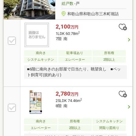
総戸数
-戸
和歌山県和歌山市三木町堀詰
2,100
万円
2
1LDK 60.78m
7階 南
南向き
駐車場あり
所有権
システムキッチン
エレベーター
2階以上
■6階に南向きのお部屋で日当たり、眺望良し ■ペッ
ト飼育可(規約あり)
2,780
万円
2
2SLDK 74.46m
8階 南
南向き
所有権
システムキッチン
エレベーター
2階以上
間取り図有り