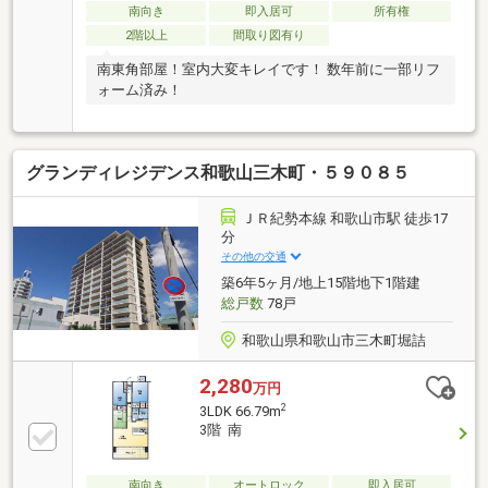
南向き
即入居可
所有権
2階以上
間取り図有り
南東角部屋！室内大変キレイです！ 数年前に一部リフ
ォーム済み！
グランディレジデンス和歌山三木町・５９０８５
ＪＲ紀勢本線 和歌山市駅 徒歩17
分
その他の交通
築6年5ヶ月/地上15階地下1階建
総戸数
78戸
和歌山県和歌山市三木町堀詰
2,280
万円
2
3LDK 66.79m
3階 南
南向き
オートロック
即入居可