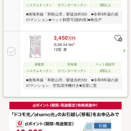
システムキッチン
カウンターキッチン
2階以上
■南海本線「和歌山市」駅徒歩約5分 ■令和5年築の炭
のマンション■ペット飼育可(規約有)■角住戸
3,450
万円
2
3LDK 64.5m
12階 東
床暖房
所有権
ペット相談可
システムキッチン
カウンターキッチン
2階以上
■南海本線「和歌山市」駅徒歩約5分 ■令和5年築の炭
のマンション、空気清浄機付き■浴室に窓