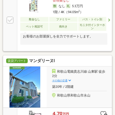
管理費なし
なし
5.3万円
2
1階 / 4K（94.05m
）
敷金なし
ファミリー
バス・トイレ別
モニタ付インターホ
ペット相談可
南向き
ン
お客様のお部屋探しを全力でサポートします。
マンダリーヌⅠ
賃貸アパート
和歌山電鐵貴志川線 山東駅 徒歩
2分
その他の交通
築20年 / 2階建
和歌山県和歌山市永山
4.70
万円