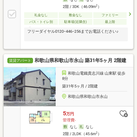
2
2階 / 3DK（46.09m
）
礼金なし
敷金なし
ファミリー
バス・トイレ別
駐車場(近隣含)
最上階
フリーダイヤル0120−446−256までお電話ください♪
和歌山県和歌山市永山 築31年5ヶ月 2階建
賃貸アパート
和歌山電鐵貴志川線 山東駅 徒歩
8分
築31年5ヶ月 / 2階建
和歌山県和歌山市永山
5
万円
管理費-
なし
なし
2
2階 / 2LDK（45.6m
）