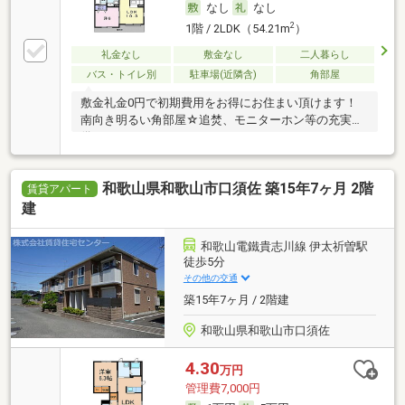
なし
なし
2
1階 / 2LDK（54.21m
）
礼金なし
敷金なし
二人暮らし
バス・トイレ別
駐車場(近隣含)
角部屋
敷金礼金0円で初期費用をお得にお住まい頂けます！
南向き明るい角部屋☆追焚、モニターホン等の充実設
備♪
和歌山県和歌山市口須佐 築15年7ヶ月 2階
賃貸アパート
建
和歌山電鐵貴志川線 伊太祈曽駅
徒歩5分
その他の交通
築15年7ヶ月 / 2階建
和歌山県和歌山市口須佐
4.30
万円
管理費7,000円