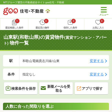
NTTグループ運営の不動産総合サイト goo住宅・不動産
1
0
0
0
最近検索した条件
最近見た物件
保存した条件
お気に入り
山東駅(和歌山県)の賃貸物件
(賃貸マンション・アパー
物件一覧
ト)
駅
変更する
和歌山電鐵貴志川線/山東
条件
変更する
指定なし
新着メールを受
検索条件を保存
アプリで探す
取る
人数に合った間取りを選ぶ