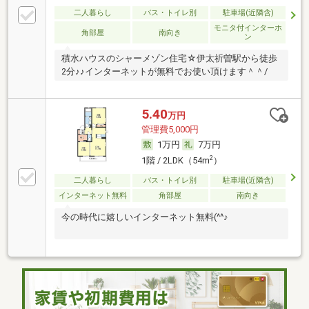
二人暮らし
バス・トイレ別
駐車場(近隣含)
モニタ付インターホ
角部屋
南向き
ン
積水ハウスのシャーメゾン住宅☆伊太祈曽駅から徒歩
2分♪♪インターネットが無料でお使い頂けます＾＾/
5.40
万円
管理費5,000円
1万円
7万円
2
1階 / 2LDK（54m
）
二人暮らし
バス・トイレ別
駐車場(近隣含)
インターネット無料
角部屋
南向き
今の時代に嬉しいインターネット無料(^^♪