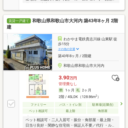
用カード決済可
和歌山県和歌山市大河内 築43年8ヶ月 2階
賃貸一戸建て
建
わかやま電鉄貴志川線 山東駅 徒
歩15分
その他の交通
築43年8ヶ月 / 2階建
和歌山県和歌山市大河内
3.90
万円
管理費なし
1ヶ月
2ヶ月
2
2階 / 4SLDK（128.86m
）
ファミリー
バス・トイレ別
駐車場(近隣含)
ペット相談可
最上階
角部屋
ペット相談可・二人入居可・振分・角部屋・最上階・
日当り良好・閑静な住宅街・保証人不要／代行 ・ルー