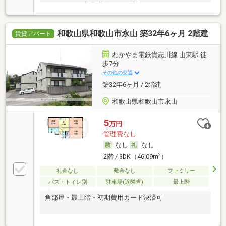
ムシェア可・初期費用カード決済可
和歌山県和歌山市永山 築32年6ヶ月 2階建
賃貸アパート
わかやま電鉄貴志川線 山東駅 徒
歩7分
その他の交通
築32年6ヶ月 / 2階建
和歌山県和歌山市永山
5
万円
管理費なし
なし
なし
2
2階 / 3DK（46.09m
）
礼金なし
敷金なし
ファミリー
バス・トイレ別
駐車場(近隣含)
最上階
角部屋・最上階・初期費用カード決済可