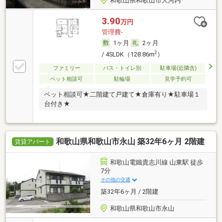
和歌山県和歌山市大河内
3.90
万円
管理費-
1ヶ月
2ヶ月
2
/ 4SLDK（128.86m
）
ファミリー
バス・トイレ別
駐車場(近隣含)
ペット相談可
駐輪場
見学予約可
ペット相談可★二階建て戸建て★倉庫有り★駐車場１
台付き★
和歌山県和歌山市永山 築32年6ヶ月 2階建
賃貸アパート
和歌山電鐵貴志川線 山東駅 徒歩
7分
その他の交通
築32年6ヶ月 / 2階建
和歌山県和歌山市永山