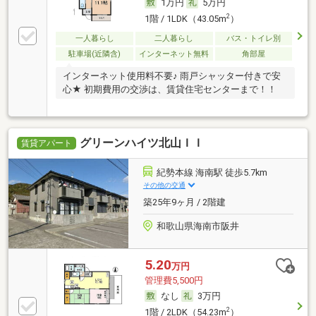
1万円
5万円
2
1階 / 1LDK（43.05m
）
一人暮らし
二人暮らし
バス・トイレ別
駐車場(近隣含)
インターネット無料
角部屋
インターネット使用料不要♪ 雨戸シャッター付きで安
心★ 初期費用の交渉は、賃貸住宅センターまで！！
グリーンハイツ北山ＩＩ
賃貸アパート
紀勢本線 海南駅 徒歩5.7km
その他の交通
築25年9ヶ月 / 2階建
和歌山県海南市阪井
5.20
万円
管理費5,500円
なし
3万円
2
1階 / 2LDK（54.23m
）