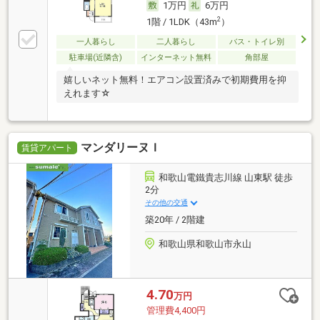
1万円
6万円
2
1階 / 1LDK（43m
）
一人暮らし
二人暮らし
バス・トイレ別
駐車場(近隣含)
インターネット無料
角部屋
嬉しいネット無料！エアコン設置済みで初期費用を抑
えれます☆
マンダリーヌＩ
賃貸アパート
和歌山電鐵貴志川線 山東駅 徒歩
2分
その他の交通
築20年 / 2階建
和歌山県和歌山市永山
4.70
万円
管理費4,400円