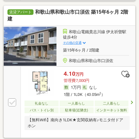
和歌山県和歌山市口須佐 築15年6ヶ月 2階
賃貸アパート
建
和歌山電鐵貴志川線 伊太祈曽駅
徒歩4分
その他の交通
築15年6ヶ月 / 2階建
和歌山県和歌山市口須佐
4.10
万円
管理費7,000円
1万円
なし
2
1階 / 1LDK（43.05m
）
礼金なし
一人暮らし
二人暮らし
バス・トイレ別
駐車場(近隣含)
インターネット無料
【無料Wifi】南向き1LDK★玄関収納有♪モニタ付ドア
ホン