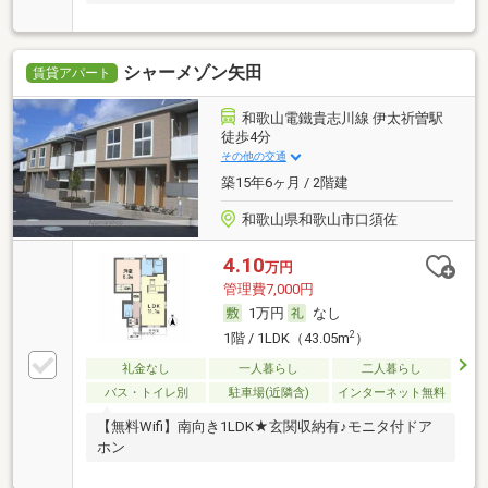
シャーメゾン矢田
賃貸アパート
和歌山電鐵貴志川線 伊太祈曽駅
徒歩4分
その他の交通
築15年6ヶ月 / 2階建
和歌山県和歌山市口須佐
4.10
万円
管理費7,000円
1万円
なし
2
1階 / 1LDK（43.05m
）
礼金なし
一人暮らし
二人暮らし
バス・トイレ別
駐車場(近隣含)
インターネット無料
【無料Wifi】南向き1LDK★玄関収納有♪モニタ付ドア
ホン