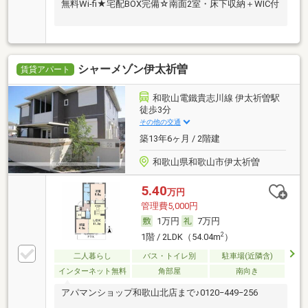
無料Wi-fi★宅配BOX完備☆南面2室・床下収納＋WIC付
シャーメゾン伊太祈曽
賃貸アパート
和歌山電鐵貴志川線 伊太祈曽駅
徒歩3分
その他の交通
築13年6ヶ月 / 2階建
和歌山県和歌山市伊太祈曽
5.40
万円
管理費5,000円
1万円
7万円
2
1階 / 2LDK（54.04m
）
二人暮らし
バス・トイレ別
駐車場(近隣含)
インターネット無料
角部屋
南向き
アパマンショップ和歌山北店まで♪0120−449−256