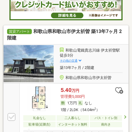
和歌山県和歌山市伊太祈曽 築13年7ヶ月 2
賃貸アパート
階建
和歌山電鐵貴志川線 伊太祈曽駅
徒歩3分
その他の交通
築13年7ヶ月 / 2階建
和歌山県和歌山市伊太祈曽
5.40
万円
管理費5,000円
1万円
なし
2
1階 / 2LDK（54.04m
）
礼金なし
二人暮らし
バス・トイレ別
駐車場(近隣含)
インターネット無料
南向き