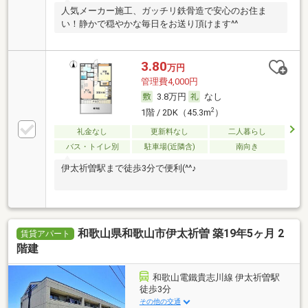
人気メーカー施工、ガッチリ鉄骨造で安心のお住ま
い！静かで穏やかな毎日をお送り頂けます^^
3.80
万円
管理費4,000円
3.8万円
なし
2
1階 / 2DK（45.3m
）
礼金なし
更新料なし
二人暮らし
バス・トイレ別
駐車場(近隣含)
南向き
伊太祈曽駅まで徒歩3分で便利(^^♪
和歌山県和歌山市伊太祈曽 築19年5ヶ月 2
賃貸アパート
階建
和歌山電鐵貴志川線 伊太祈曽駅
徒歩3分
その他の交通