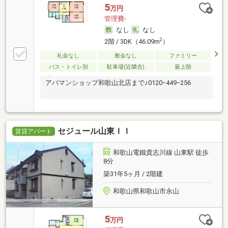
5
万円
管理費-
なし
なし
2
2階 / 3DK（46.09m
）
礼金なし
敷金なし
ファミリー
バス・トイレ別
駐車場(近隣含)
最上階
アパマンショップ和歌山北店まで♪0120−449−256
セジュール山東ＩＩ
賃貸アパート
和歌山電鐵貴志川線 山東駅 徒歩
8分
築31年5ヶ月 / 2階建
和歌山県和歌山市永山
5
万円