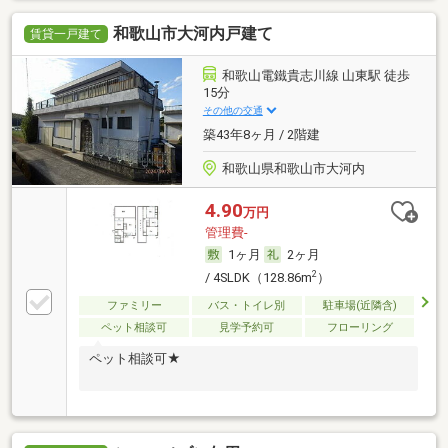
和歌山市大河内戸建て
賃貸一戸建て
和歌山電鐵貴志川線 山東駅 徒歩
15分
その他の交通
築43年8ヶ月 / 2階建
和歌山県和歌山市大河内
4.90
万円
管理費-
1ヶ月
2ヶ月
2
/ 4SLDK（128.86m
）
ファミリー
バス・トイレ別
駐車場(近隣含)
ペット相談可
見学予約可
フローリング
ペット相談可★