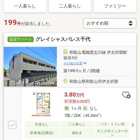
一人暮らし
二人暮らし
ファミリー
199
件
が該当しました。
グレイシャスパレス千代
賃貸アパート
和歌山電鐵貴志川線 伊太祈曽駅
徒歩3分
その他の交通
築19年5ヶ月 / 2階建
和歌山県和歌山市伊太祈曽
3.80
万円
管理費4,000円
1ヶ月
なし
2
1階 / 2DK（45.36m
）
礼金なし
二人暮らし
バス・トイレ別
モニタ付インターホ
駐車場(近隣含)
南向き
ン