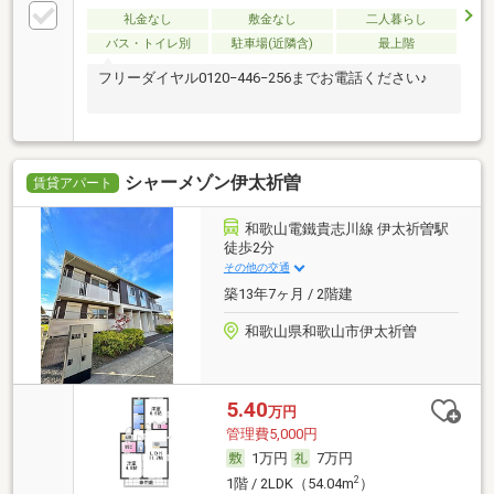
礼金なし
敷金なし
二人暮らし
バス・トイレ別
駐車場(近隣含)
最上階
フリーダイヤル0120−446−256までお電話ください♪
シャーメゾン伊太祈曽
賃貸アパート
和歌山電鐵貴志川線 伊太祈曽駅
徒歩2分
その他の交通
築13年7ヶ月 / 2階建
和歌山県和歌山市伊太祈曽
5.40
万円
管理費5,000円
1万円
7万円
2
1階 / 2LDK（54.04m
）