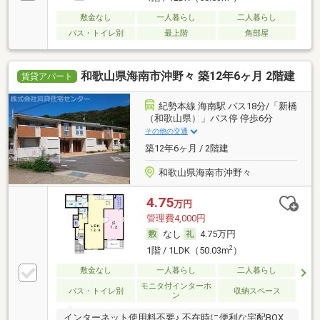
敷金なし
一人暮らし
二人暮らし
バス・トイレ別
最上階
角部屋
和歌山県海南市沖野々 築12年6ヶ月 2階建
賃貸アパート
紀勢本線 海南駅 バス18分/「新橋
（和歌山県）」バス停 停歩6分
その他の交通
築12年6ヶ月 / 2階建
和歌山県海南市沖野々
4.75
万円
管理費4,000円
なし
4.75万円
2
1階 / 1LDK（50.03m
）
敷金なし
一人暮らし
二人暮らし
モニタ付インターホ
バス・トイレ別
収納スペース
ン
インターネット使用料不要♪ 不在時に便利な宅配BOX