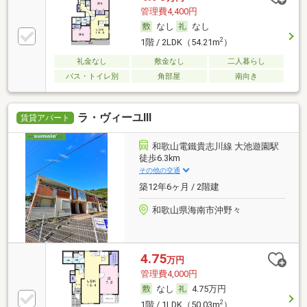
管理費4,400円
なし
なし
2
1階 / 2LDK（54.21m
）
礼金なし
敷金なし
二人暮らし
バス・トイレ別
角部屋
南向き
ラ・ヴィーユⅢ
賃貸アパート
和歌山電鐵貴志川線 大池遊園駅
徒歩6.3km
その他の交通
築12年6ヶ月 / 2階建
和歌山県海南市沖野々
4.75
万円
管理費4,000円
なし
4.75万円
2
1階 / 1LDK（50.03m
）