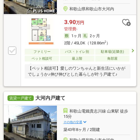
和歌山県和歌山市大河内
3.90
万円
管理費-
1ヶ月
2ヶ月
2
2階 / 4SLDK（128.86m
）
ファミリー
バス・トイレ別
駐車場(近隣含)
ペット相談可
最上階
角部屋
【ペット相談可】愛しのワンちゃんと新生活にいかが
でしょうか♪伸び伸びとした暮らしが叶う戸建て♪
大河内戸建て
賃貸一戸建て
和歌山電鐵貴志川線 山東駅 徒歩
15分
その他の交通
築43年8ヶ月 / 2階建