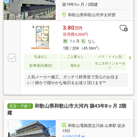
築19年5ヶ月 / 2階建
和歌山県和歌山市伊太祈曽
3.80
万円
管理費4,000円
1ヶ月
なし
2
1階 / 2DK（45.36m
）
礼金なし
二人暮らし
バス・トイレ別
モニタ付インターホ
駐車場(近隣含)
南向き
ン
人気メーカー施工、ガッチリ鉄骨造で安心のお住ま
い！静かで穏やかな毎日をお送り頂けます^^
和歌山県和歌山市大河内 築43年8ヶ月 2階
賃貸一戸建て
建
和歌山電鐵貴志川線 山東駅 徒歩
15分
その他の交通