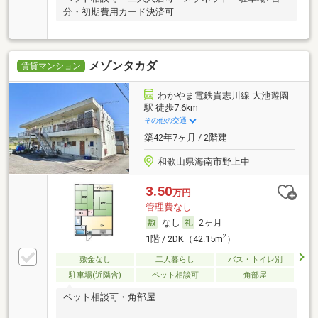
分・初期費用カード決済可
メゾンタカダ
賃貸マンション
わかやま電鉄貴志川線 大池遊園
駅 徒歩7.6km
その他の交通
築42年7ヶ月 / 2階建
和歌山県海南市野上中
3.50
万円
管理費なし
なし
2ヶ月
2
1階 / 2DK（42.15m
）
敷金なし
二人暮らし
バス・トイレ別
駐車場(近隣含)
ペット相談可
角部屋
ペット相談可・角部屋