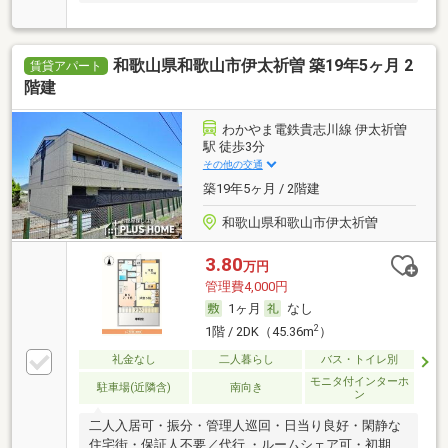
和歌山県和歌山市伊太祈曽 築19年5ヶ月 2
賃貸アパート
階建
わかやま電鉄貴志川線 伊太祈曽
駅 徒歩3分
その他の交通
築19年5ヶ月 / 2階建
和歌山県和歌山市伊太祈曽
3.80
万円
管理費4,000円
1ヶ月
なし
2
1階 / 2DK（45.36m
）
礼金なし
二人暮らし
バス・トイレ別
モニタ付インターホ
駐車場(近隣含)
南向き
ン
二人入居可・振分・管理人巡回・日当り良好・閑静な
住宅街・保証人不要／代行 ・ルームシェア可・初期費