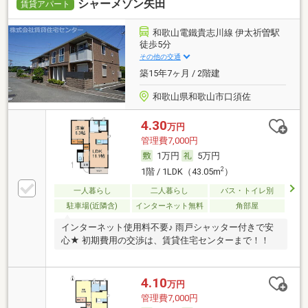
シャーメゾン矢田
賃貸アパート
和歌山電鐵貴志川線 伊太祈曽駅
徒歩5分
その他の交通
築15年7ヶ月 / 2階建
和歌山県和歌山市口須佐
4.30
万円
管理費7,000円
1万円
5万円
2
1階 / 1LDK（43.05m
）
一人暮らし
二人暮らし
バス・トイレ別
駐車場(近隣含)
インターネット無料
角部屋
インターネット使用料不要♪ 雨戸シャッター付きで安
心★ 初期費用の交渉は、賃貸住宅センターまで！！
4.10
万円
管理費7,000円