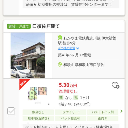
完備★ 初期費用の交渉は、賃貸住宅センターまで！
口須佐戸建て
賃貸一戸建て
わかやま電鉄貴志川線 伊太祈曽
駅 徒歩9分
その他の交通
築41年6ヶ月 / 2階建
和歌山県和歌山市口須佐
5.30
万円
管理費なし
なし
1ヶ月
2
1階 / 4K（94.05m
）
敷金なし
ファミリー
バス・トイレ別
駐車場(近隣含)
ペット相談可
南向き
ペット相談可・二人入居可・メゾネット・駐車場2台