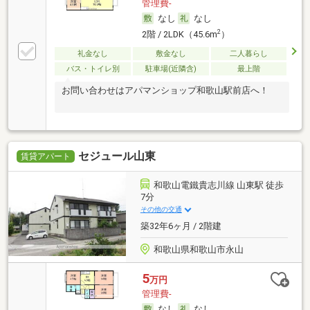
管理費-
なし
なし
2
2階 / 2LDK（45.6m
）
礼金なし
敷金なし
二人暮らし
バス・トイレ別
駐車場(近隣含)
最上階
お問い合わせはアパマンショップ和歌山駅前店へ！
セジュール山東
賃貸アパート
和歌山電鐵貴志川線 山東駅 徒歩
7分
その他の交通
築32年6ヶ月 / 2階建
和歌山県和歌山市永山
5
万円
管理費-
なし
なし