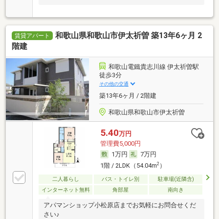
和歌山県和歌山市伊太祈曽 築13年6ヶ月 2
賃貸アパート
階建
和歌山電鐵貴志川線 伊太祈曽駅
徒歩3分
その他の交通
築13年6ヶ月 / 2階建
和歌山県和歌山市伊太祈曽
5.40
万円
管理費5,000円
1万円
7万円
2
1階 / 2LDK（54.04m
）
二人暮らし
バス・トイレ別
駐車場(近隣含)
インターネット無料
角部屋
南向き
アパマンショップ小松原店までお気軽にお問合せくだ
さい♪