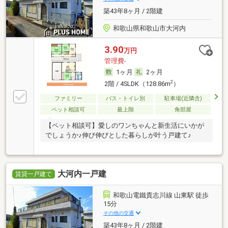
築43年8ヶ月 / 2階建
和歌山県和歌山市大河内
3.90
万円
管理費-
1ヶ月
2ヶ月
2
2階 / 4SLDK（128.86m
）
ファミリー
バス・トイレ別
駐車場(近隣含)
ペット相談可
最上階
角部屋
【ペット相談可】愛しのワンちゃんと新生活にいかが
でしょうか♪伸び伸びとした暮らしが叶う戸建て♪
大河内一戸建
賃貸一戸建て
和歌山電鐵貴志川線 山東駅 徒歩
15分
その他の交通
築43年8ヶ月 / 2階建