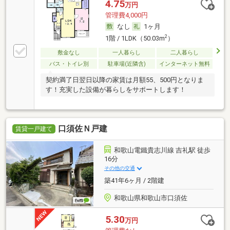
4.75
万円
管理費4,000円
なし
1ヶ月
2
1階 / 1LDK（50.03m
）
敷金なし
一人暮らし
二人暮らし
バス・トイレ別
駐車場(近隣含)
インターネット無料
契約満了日翌日以降の家賃は月額55、500円となりま
す！充実した設備が暮らしをサポートします！
口須佐Ｎ戸建
賃貸一戸建て
和歌山電鐵貴志川線 吉礼駅 徒歩
16分
その他の交通
築41年6ヶ月 / 2階建
和歌山県和歌山市口須佐
5.30
万円