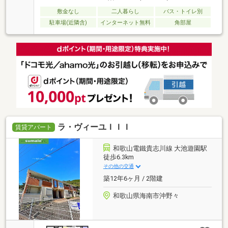
敷金なし
二人暮らし
バス・トイレ別
駐車場(近隣含)
インターネット無料
角部屋
ラ・ヴィーユＩＩＩ
賃貸アパート
和歌山電鐵貴志川線 大池遊園駅
徒歩6.3km
その他の交通
築12年6ヶ月 / 2階建
和歌山県海南市沖野々