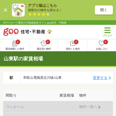
アプリ版はこちら
開く
複数社の物件を探せる！
NTTグループ運営の不動産総合サイト goo住宅・不動産
0
0
0
0
最近検索した条件
最近見た物件
保存した条件
お気に入り
山東駅の家賃相場
駅
変更する
和歌山電鐵貴志川線/山東
間取り
家賃相場
物件
ワンルーム
-
物件一覧へ