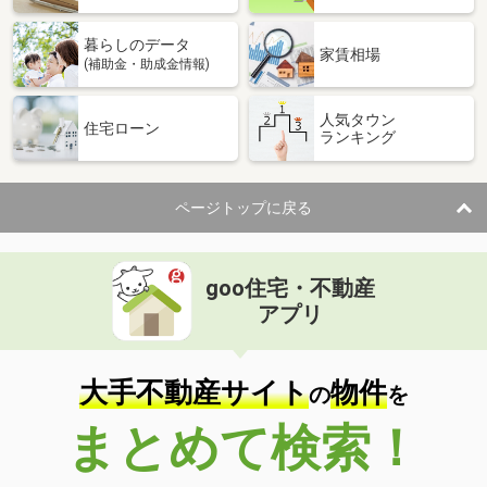
暮らしのデータ
家賃相場
(補助金・助成金情報)
人気タウン
住宅ローン
ランキング
ページトップに戻る
goo住宅・不動産
アプリ
大手不動産サイト
物件
の
を
まとめて検索！