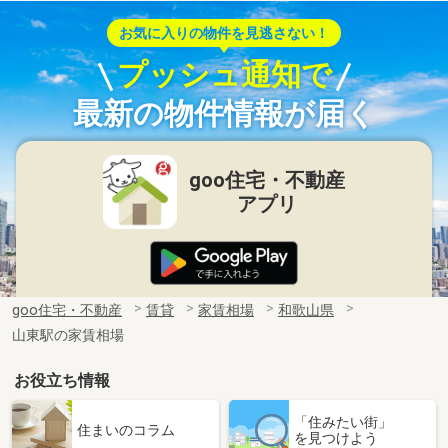
お気に入りの物件を見逃さない！
プッシュ通知で
最新の物件情報が届く
goo住宅・不動産
アプリ
goo住宅・不動産
賃貸
家賃相場
和歌山県
山東駅の家賃相場
お役立ち情報
「住みたい街」
住まいのコラム
を見つけよう