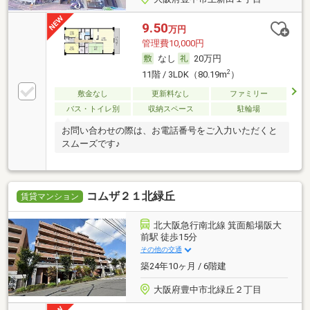
9.50
万円
管理費10,000円
なし
20万円
2
11階 / 3LDK（80.19m
）
敷金なし
更新料なし
ファミリー
バス・トイレ別
収納スペース
駐輪場
お問い合わせの際は、お電話番号をご入力いただくと
スムーズです♪
コムザ２１北緑丘
賃貸マンション
北大阪急行南北線 箕面船場阪大
前駅 徒歩15分
その他の交通
築24年10ヶ月 / 6階建
大阪府豊中市北緑丘２丁目