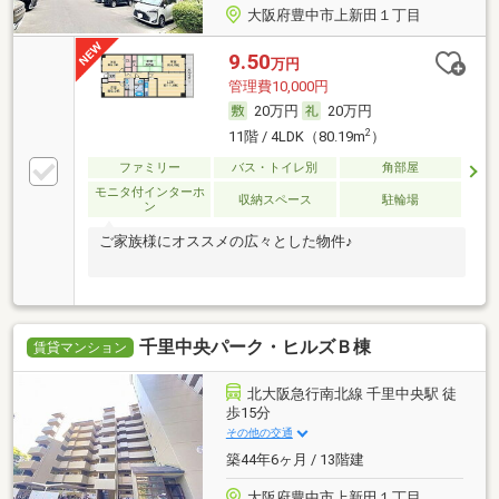
大阪府豊中市上新田１丁目
9.50
万円
管理費10,000円
20万円
20万円
2
11階 / 4LDK（80.19m
）
ファミリー
バス・トイレ別
角部屋
モニタ付インターホ
収納スペース
駐輪場
ン
ご家族様にオススメの広々とした物件♪
千里中央パーク・ヒルズＢ棟
賃貸マンション
北大阪急行南北線 千里中央駅 徒
歩15分
その他の交通
築44年6ヶ月 / 13階建
大阪府豊中市上新田１丁目