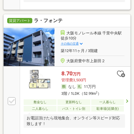
ラ・フォンテ
賃貸アパート
大阪モノレール本線 千里中央駅
徒歩10分
その他の交通
築12年11ヶ月 / 3階建
大阪府豊中市上新田２
8.70
万円
管理費3,500円
なし
11万円
2
3階 / 1LDK（52.99m
）
敷金なし
更新料なし
一人暮らし
二人暮らし
バス・トイレ別
駐車場(近隣含)
お電話頂けたら現地集合、オンライン等スピード対応
致します！