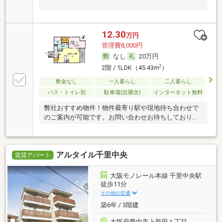
12.30
万円
管理費8,000円
なし
20万円
2
2階 / 1LDK（45.43m
）
敷金なし
一人暮らし
二人暮らし
バス・トイレ別
駐車場(近隣含)
インターネット無料
弊社おすすめ物件！物件最寄り駅や現地待ち合わせで
のご案内が可能です。お問い合わせお待ちしておりま
す！
アルタイル千里中央
賃貸アパート
大阪モノレール本線 千里中央駅
徒歩11分
その他の交通
築6年 / 3階建
大阪府豊中市上新田１丁目