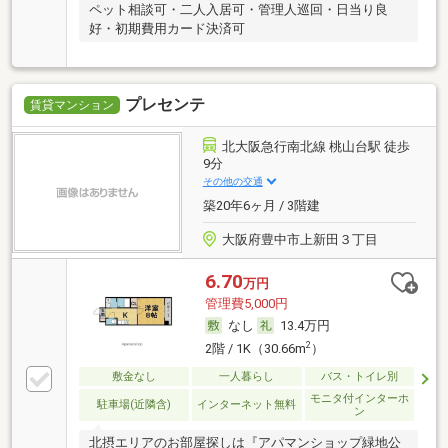
ペット相談可・二人入居可・管理人巡回・日当り良
好・初期費用カード決済可
プレセンテ
賃貸マンション
北大阪急行南北線 桃山台駅 徒歩
9分
その他の交通
築20年6ヶ月 / 3階建
大阪府豊中市上新田３丁目
6.70
万円
管理費5,000円
なし
13.4万円
2
2階 / 1K（30.66m
）
敷金なし
一人暮らし
バス・トイレ別
モニタ付インターホ
駐車場(近隣含)
インターネット無料
ン
北摂エリアのお部屋探しは『アパマンショップ緑地公