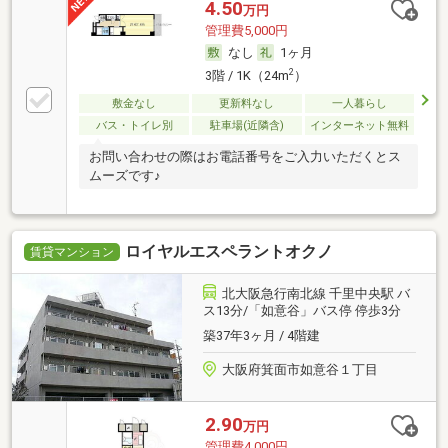
4.50
万円
管理費5,000円
なし
1ヶ月
2
3階 / 1K（24m
）
敷金なし
更新料なし
一人暮らし
バス・トイレ別
駐車場(近隣含)
インターネット無料
お問い合わせの際はお電話番号をご入力いただくとス
ムーズです♪
ロイヤルエスペラントオクノ
賃貸マンション
北大阪急行南北線 千里中央駅 バ
ス13分/「如意谷」バス停 停歩3分
築37年3ヶ月 / 4階建
大阪府箕面市如意谷１丁目
2.90
万円
管理費4,000円