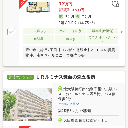
12
万円
管理費10,500円
1ヶ月
2ヶ月
2
3階 / 2LDK（66.75m
）
二人暮らし
バス・トイレ別
駐車場(近隣含)
モニタ付インターホ
角部屋
南向き
ン
豊中市北緑丘2丁目【コムザ21北緑丘】2ＬＤＫの賃貸
物件、南向きバルコニーで採光良好
ＵＲルミナス箕面の森五番街
賃貸マンション
北大阪急行南北線 千里中央駅 バ
ス13分/「ルミナス四番街」バス停
停歩3分
その他の交通
築35年6ヶ月 / 9階建
大阪府箕面市如意谷４丁目