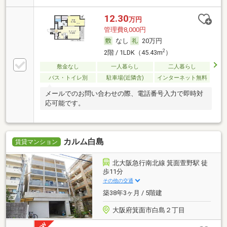
12.30
万円
管理費8,000円
なし
20万円
2
2階 / 1LDK（45.43m
）
敷金なし
一人暮らし
二人暮らし
バス・トイレ別
駐車場(近隣含)
インターネット無料
メールでのお問い合わせの際、電話番号入力で即時対
応可能です。
カルム白島
賃貸マンション
北大阪急行南北線 箕面萱野駅 徒
歩11分
その他の交通
築38年3ヶ月 / 5階建
大阪府箕面市白島２丁目