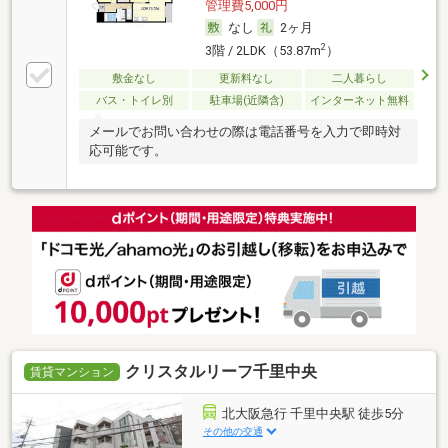
管理費5,000円
なし
2ヶ月
2
3階 / 2LDK（53.87m
）
敷金なし
更新料なし
二人暮らし
バス・トイレ別
駐車場(近隣含)
インターネット無料
メールでお問い合わせの際は電話番号を入力で即時対
応可能です。
クリスタルリーフ千里中央
賃貸マンション
北大阪急行 千里中央駅 徒歩5分
その他の交通