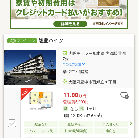
隆豊ハイツ
賃貸マンション
大阪モノレール本線 少路駅 徒歩
7分
その他の交通
築42年 / 4階建
大阪府豊中市西緑丘１丁目
11.80
万円
管理費5,000円
なし
1ヶ月
2
1階 / 2LDK（57.64m
）
敷金なし
更新料なし
二人暮らし
バス・トイレ別
駐車場(近隣含)
南向き