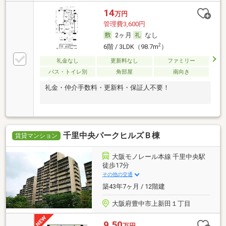
14
万円
管理費3,600円
2ヶ月
なし
2
6階 / 3LDK（98.7m
）
礼金なし
更新料なし
ファミリー
バス・トイレ別
角部屋
南向き
礼金・仲介手数料・更新料・保証人不要！
千里中央パークヒルズＢ棟
賃貸マンション
大阪モノレール本線 千里中央駅
徒歩17分
その他の交通
築43年7ヶ月 / 12階建
大阪府豊中市上新田１丁目
9.50
万円