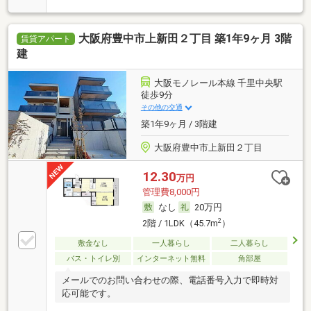
大阪府豊中市上新田２丁目 築1年9ヶ月 3階
賃貸アパート
建
大阪モノレール本線 千里中央駅
徒歩9分
その他の交通
築1年9ヶ月 / 3階建
大阪府豊中市上新田２丁目
12.30
万円
管理費8,000円
なし
20万円
2
2階 / 1LDK（45.7m
）
敷金なし
一人暮らし
二人暮らし
バス・トイレ別
インターネット無料
角部屋
メールでのお問い合わせの際、電話番号入力で即時対
応可能です。