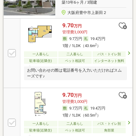
築13年6ヶ月 / 3階建
大阪府豊中市上新田２
9.70
万円
管理費3,000円
9.7万円
19.4万円
2
1階 / 1LDK（43.6m
）
一人暮らし
二人暮らし
バス・トイレ別
駐車場(近隣含)
ペット相談可
インターネット無料
お問い合わせの際は電話番号を入力いただければスム
ーズです♪
9.70
万円
管理費3,000円
9.7万円
19.4万円
2
1階 / 1LDK（60.5m
）
一人暮らし
二人暮らし
バス・トイレ別
駐車場(近隣含)
ペット相談可
角部屋