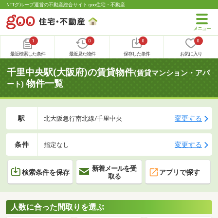
NTTグループ運営の不動産総合サイト goo住宅・不動産
1
0
0
0
最近検索した条件
最近見た物件
保存した条件
お気に入り
千里中央駅(大阪府)の賃貸物件
(賃貸マンション・アパ
物件一覧
ート)
駅
変更する
北大阪急行南北線/千里中央
条件
変更する
指定なし
新着メールを受
検索条件を保存
アプリで探す
取る
人数に合った間取りを選ぶ