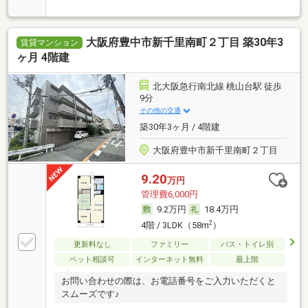
大阪府豊中市新千里南町２丁目 築30年3
賃貸マンション
ヶ月 4階建
北大阪急行南北線 桃山台駅 徒歩
9分
その他の交通
築30年3ヶ月 / 4階建
大阪府豊中市新千里南町２丁目
9.20
万円
管理費6,000円
9.2万円
18.4万円
2
4階 / 3LDK（58m
）
更新料なし
ファミリー
バス・トイレ別
ペット相談可
インターネット無料
最上階
お問い合わせの際は、お電話番号をご入力いただくと
スムーズです♪