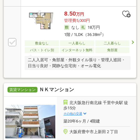
8.50
万円
管理費5,000円
なし
18万円
2
1階 / 1LDK（36.38m
）
敷金なし
一人暮らし
二人暮らし
バス・トイレ別
インターネット無料
角部屋
二人入居可・角部屋・外観タイル張り・管理人巡回・
日当り良好・閑静な住宅街・オール電化
ＮＫマンション
賃貸マンション
北大阪急行南北線 千里中央駅 徒
歩15分
その他の交通
築20年6ヶ月 / 4階建
大阪府豊中市上新田２丁目