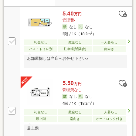
5.40
万円
管理費-
なし
なし
2
2階 / 1K（18.2m
）
礼金なし
敷金なし
一人暮らし
バス・トイレ別
駐車場(近隣含)
南向き
お部屋探しは当店へお任せ下さい♪
5.50
万円
管理費なし
なし
なし
2
4階 / 1K（18.2m
）
礼金なし
敷金なし
一人暮らし
最上階
南向き
オートロック付き
最上階