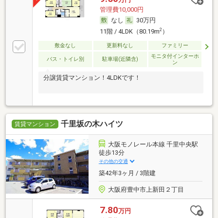
管理費10,000円
なし
30万円
2
11階 / 4LDK（80.19m
）
敷金なし
更新料なし
ファミリー
モニタ付インターホ
バス・トイレ別
駐車場(近隣含)
ン
分譲賃貸マンション！4LDKです！
千里坂の木ハイツ
賃貸マンション
大阪モノレール本線 千里中央駅
徒歩13分
その他の交通
築42年3ヶ月 / 3階建
大阪府豊中市上新田２丁目
7.80
万円