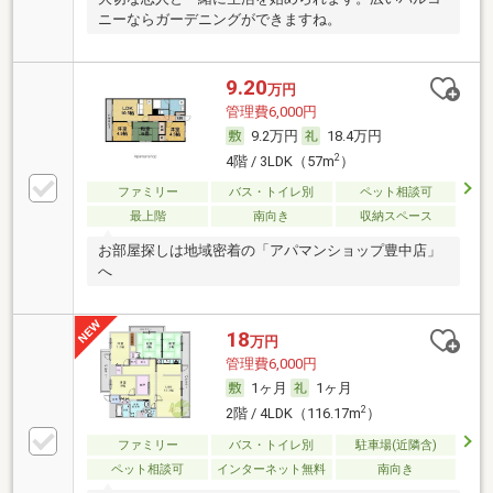
ニーならガーデニングができますね。
9.20
万円
管理費6,000円
9.2万円
18.4万円
2
4階 / 3LDK（57m
）
ファミリー
バス・トイレ別
ペット相談可
最上階
南向き
収納スペース
お部屋探しは地域密着の「アパマンショップ豊中店」
へ
18
万円
管理費6,000円
1ヶ月
1ヶ月
2
2階 / 4LDK（116.17m
）
ファミリー
バス・トイレ別
駐車場(近隣含)
ペット相談可
インターネット無料
南向き