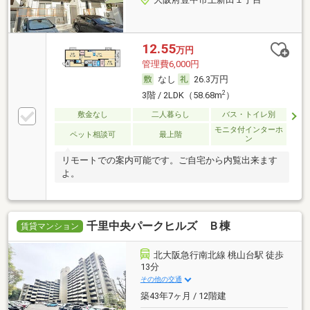
12.55
万円
管理費6,000円
なし
26.3万円
2
3階 / 2LDK（58.68m
）
敷金なし
二人暮らし
バス・トイレ別
モニタ付インターホ
ペット相談可
最上階
ン
リモートでの案内可能です。ご自宅から内覧出来ます
よ。
千里中央パークヒルズ Ｂ棟
賃貸マンション
北大阪急行南北線 桃山台駅 徒歩
13分
その他の交通
築43年7ヶ月 / 12階建