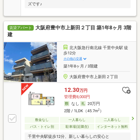
ズです♪
大阪府豊中市上新田２丁目 築1年8ヶ月 3階
賃貸アパート
建
北大阪急行南北線 千里中央駅 徒
歩12分
その他の交通
築1年8ヶ月 / 3階建
大阪府豊中市上新田２丁目
12.30
万円
管理費8,000円
なし
20万円
2
2階 / 1LDK（45.7m
）
敷金なし
一人暮らし
二人暮らし
バス・トイレ別
駐車場(近隣含)
インターネット無料
千里中央駅徒歩12分、新しい暮らしの安心と