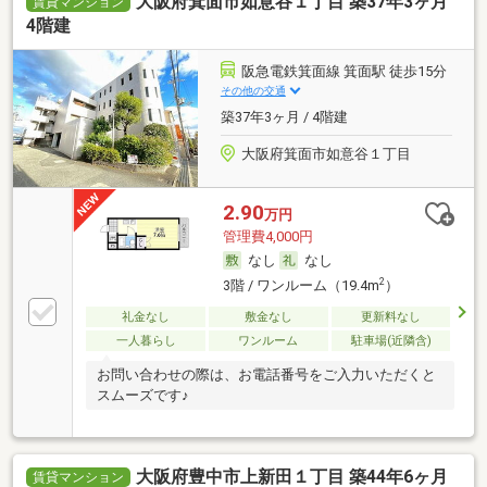
大阪府箕面市如意谷１丁目 築37年3ヶ月
賃貸マンション
4階建
阪急電鉄箕面線 箕面駅 徒歩15分
その他の交通
築37年3ヶ月 / 4階建
大阪府箕面市如意谷１丁目
2.90
万円
管理費4,000円
なし
なし
2
3階 / ワンルーム（19.4m
）
礼金なし
敷金なし
更新料なし
一人暮らし
ワンルーム
駐車場(近隣含)
お問い合わせの際は、お電話番号をご入力いただくと
スムーズです♪
大阪府豊中市上新田１丁目 築44年6ヶ月
賃貸マンション