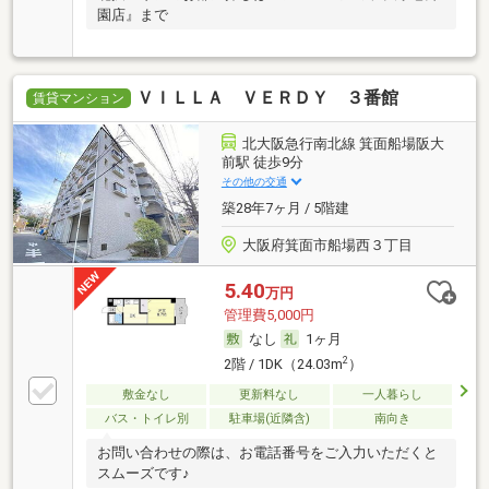
園店』まで
ＶＩＬＬＡ ＶＥＲＤＹ ３番館
賃貸マンション
北大阪急行南北線 箕面船場阪大
前駅 徒歩9分
その他の交通
築28年7ヶ月 / 5階建
大阪府箕面市船場西３丁目
5.40
万円
管理費5,000円
なし
1ヶ月
2
2階 / 1DK（24.03m
）
敷金なし
更新料なし
一人暮らし
バス・トイレ別
駐車場(近隣含)
南向き
お問い合わせの際は、お電話番号をご入力いただくと
スムーズです♪