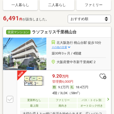
一人暮らし
二人暮らし
ファミリー
6,491
件
が該当しました。
ラソフェリス千里桃山台
賃貸マンション
北大阪急行 桃山台駅 徒歩10分
その他の交通
築30年3ヶ月 / 4階建
大阪府豊中市新千里南町２
9.20
万円
管理費6,000円
9.2万円
18.4万円
2
4階 / 3LDK（58m
）
更新料なし
ファミリー
バス・トイレ別
最上階
南向き
オートロック付き
大切な恋人と一緒に生活を始められます。広いバルコ