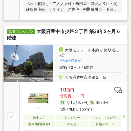
ペット相談可・二人入居可・角部屋・管理人巡回・閑
静な住宅街・デザイナーズ物件・初期費用カード決済
可
大阪府豊中市少路２丁目 築38年2ヶ月 6
賃貸マンション
階建
大阪モノレール本線 少路駅 徒歩
9分
その他の交通
築38年2ヶ月 / 6階建
大阪府豊中市少路２丁目
10
万円
管理費6,500円
なし(10万円)
30万円
2
5階 / 3LDK（66m
）
敷金なし
ファミリー
バス・トイレ別
駐車場(近隣含)
南向き
収納スペース