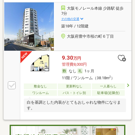
大阪モノレール本線 少路駅 徒歩
7分
その他の交通
築18年 / 12階建
大阪府豊中市桜の町６丁目
9.30
万円
管理費8,000円
なし
1ヶ月
2
11階 / ワンルーム（38.18m
）
敷金なし
更新料なし
一人暮らし
ワンルーム
バス・トイレ別
駐車場(近隣含)
白を基調とした内装がとてもおしゃれな物件になりま
す。