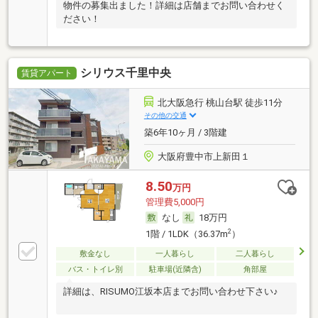
物件の募集出ました！詳細は店舗までお問い合わせく
ださい！
シリウス千里中央
賃貸アパート
北大阪急行 桃山台駅 徒歩11分
その他の交通
築6年10ヶ月 / 3階建
大阪府豊中市上新田１
8.50
万円
管理費5,000円
なし
18万円
2
1階 / 1LDK（36.37m
）
敷金なし
一人暮らし
二人暮らし
バス・トイレ別
駐車場(近隣含)
角部屋
詳細は、RISUMO江坂本店までお問い合わせ下さい♪