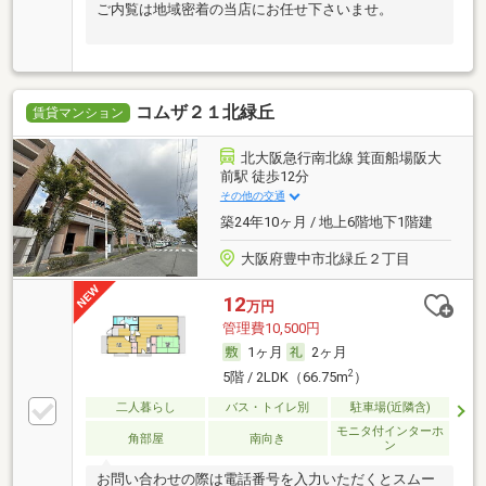
ご内覧は地域密着の当店にお任せ下さいませ。
コムザ２１北緑丘
賃貸マンション
北大阪急行南北線 箕面船場阪大
前駅 徒歩12分
その他の交通
築24年10ヶ月 / 地上6階地下1階建
大阪府豊中市北緑丘２丁目
12
万円
管理費10,500円
1ヶ月
2ヶ月
2
5階 / 2LDK（66.75m
）
二人暮らし
バス・トイレ別
駐車場(近隣含)
モニタ付インターホ
角部屋
南向き
ン
お問い合わせの際は電話番号を入力いただくとスムー