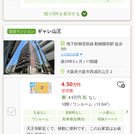
ン
残り5件を表示する
ギャレ山王
賃貸マンション
地下鉄御堂筋線 動物園前駅 徒歩
5分
その他の交通
築35年2ヶ月 / 11階建
大阪府大阪市西成区山王２
4.50
万円
管理費-
4.5万円
なし
2
10階 / ワンルーム（13.3m
）
礼金なし
更新料なし
一人暮らし
ワンルーム
駐車場(近隣含)
収納スペース
天王寺駅近くで、移動に便利です。 このお家賃はお値