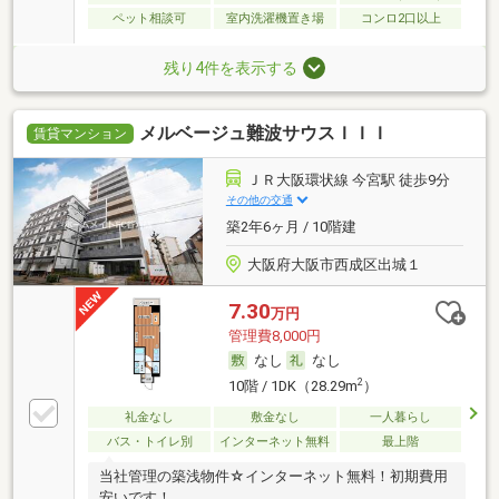
ペット相談可
室内洗濯機置き場
コンロ2口以上
残り4件を表示する
メルベージュ難波サウスＩＩＩ
賃貸マンション
ＪＲ大阪環状線 今宮駅 徒歩9分
その他の交通
築2年6ヶ月 / 10階建
大阪府大阪市西成区出城１
7.30
万円
管理費8,000円
なし
なし
2
10階 / 1DK（28.29m
）
礼金なし
敷金なし
一人暮らし
バス・トイレ別
インターネット無料
最上階
当社管理の築浅物件☆インターネット無料！初期費用
安いです！