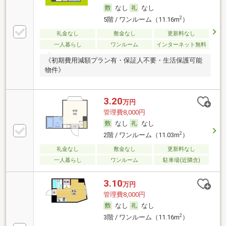
なし
なし
2
5階 / ワンルーム（11.16m
）
礼金なし
敷金なし
更新料なし
一人暮らし
ワンルーム
インターネット無料
《初期費用減額プラン有・保証人不要・生活保護可能
物件》
3.20
万円
管理費8,000円
なし
なし
2
2階 / ワンルーム（11.03m
）
礼金なし
敷金なし
更新料なし
一人暮らし
ワンルーム
駐車場(近隣含)
3.10
万円
管理費8,000円
なし
なし
2
3階 / ワンルーム（11.16m
）