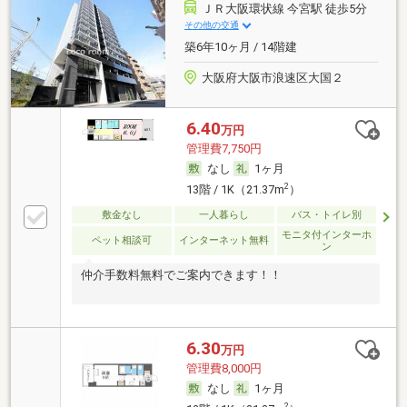
ＪＲ大阪環状線 今宮駅 徒歩5分
その他の交通
築6年10ヶ月 / 14階建
大阪府大阪市浪速区大国２
6.40
万円
管理費7,750円
なし
1ヶ月
2
13階 / 1K（21.37m
）
敷金なし
一人暮らし
バス・トイレ別
モニタ付インターホ
ペット相談可
インターネット無料
ン
仲介手数料無料でご案内できます！！
6.30
万円
管理費8,000円
なし
1ヶ月
2