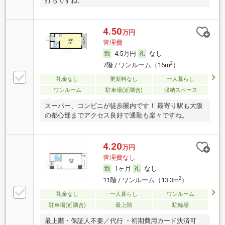
打ちですね。
4.50
万円
管理費-
4.5万円
なし
2
7階 / ワンルーム（16m
）
礼金なし
更新料なし
一人暮らし
ワンルーム
駐車場(近隣含)
収納スペース
スーパー、コンビニが徒歩圏内です！ 最寄り駅も大阪
の都心部までアクセス良好で通勤も楽々ですね。
4.20
万円
管理費なし
1ヶ月
なし
2
11階 / ワンルーム（13.3m
）
礼金なし
一人暮らし
ワンルーム
駐車場(近隣含)
最上階
駐輪場
最上階・保証人不要／代行 ・初期費用カード決済可