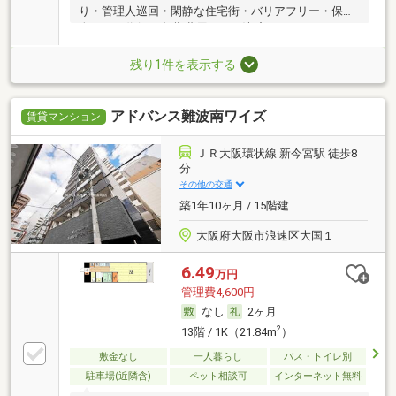
り・管理人巡回・閑静な住宅街・バリアフリー・保証
人不要／代行 ・初期費用カード決済可
残り1件を表示する
アドバンス難波南ワイズ
賃貸マンション
ＪＲ大阪環状線 新今宮駅 徒歩8
分
その他の交通
築1年10ヶ月 / 15階建
大阪府大阪市浪速区大国１
6.49
万円
管理費4,600円
なし
2ヶ月
2
13階 / 1K（21.84m
）
敷金なし
一人暮らし
バス・トイレ別
駐車場(近隣含)
ペット相談可
インターネット無料