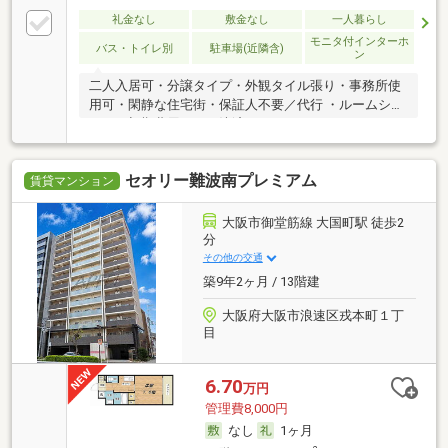
礼金なし
敷金なし
一人暮らし
モニタ付インターホ
バス・トイレ別
駐車場(近隣含)
ン
二人入居可・分譲タイプ・外観タイル張り・事務所使
用可・閑静な住宅街・保証人不要／代行 ・ルームシェ
ア可・初期費用カード決済可
セオリー難波南プレミアム
賃貸マンション
大阪市御堂筋線 大国町駅 徒歩2
分
その他の交通
築9年2ヶ月 / 13階建
大阪府大阪市浪速区戎本町１丁
目
6.70
万円
管理費8,000円
なし
1ヶ月