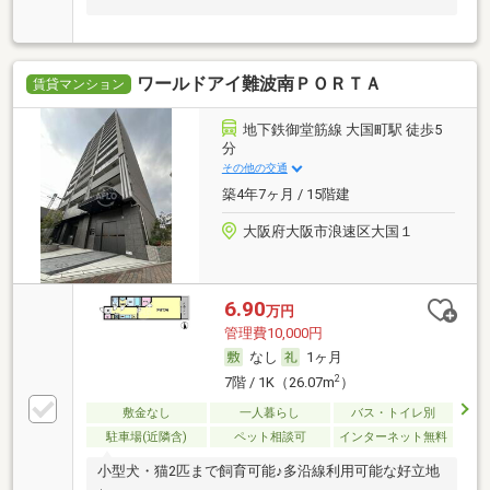
ワールドアイ難波南ＰＯＲＴＡ
賃貸マンション
地下鉄御堂筋線 大国町駅 徒歩5
分
その他の交通
築4年7ヶ月 / 15階建
大阪府大阪市浪速区大国１
6.90
万円
管理費10,000円
なし
1ヶ月
2
7階 / 1K（26.07m
）
敷金なし
一人暮らし
バス・トイレ別
駐車場(近隣含)
ペット相談可
インターネット無料
小型犬・猫2匹まで飼育可能♪多沿線利用可能な好立地