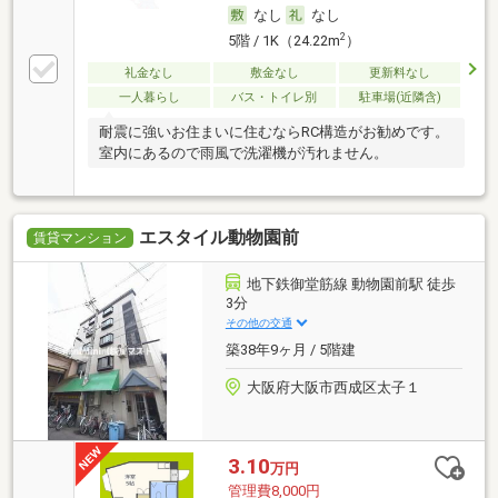
なし
なし
2
5階 / 1K（24.22m
）
礼金なし
敷金なし
更新料なし
一人暮らし
バス・トイレ別
駐車場(近隣含)
耐震に強いお住まいに住むならRC構造がお勧めです。
室内にあるので雨風で洗濯機が汚れません。
エスタイル動物園前
賃貸マンション
地下鉄御堂筋線 動物園前駅 徒歩
3分
その他の交通
築38年9ヶ月 / 5階建
大阪府大阪市西成区太子１
3.10
万円
管理費8,000円