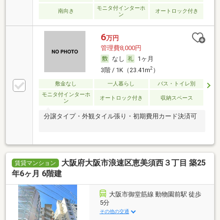
モニタ付インターホ
南向き
オートロック付き
ン
6
万円
管理費8,000円
なし
1ヶ月
2
3階 / 1K（23.41m
）
敷金なし
一人暮らし
バス・トイレ別
モニタ付インターホ
オートロック付き
収納スペース
ン
分譲タイプ・外観タイル張り・初期費用カード決済可
大阪府大阪市浪速区恵美須西３丁目 築25
賃貸マンション
年6ヶ月 6階建
大阪市御堂筋線 動物園前駅 徒歩
5分
その他の交通