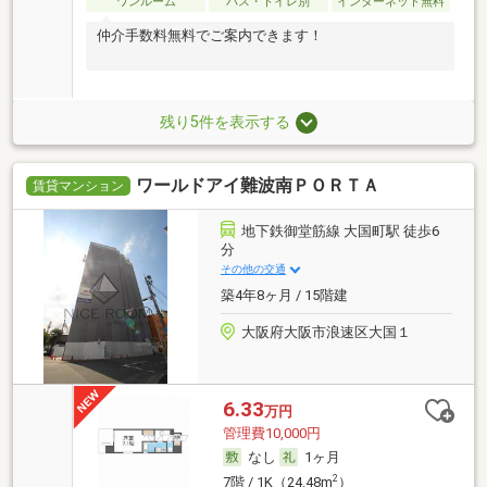
ワンルーム
バス・トイレ別
インターネット無料
仲介手数料無料でご案内できます！
残り5件を表示する
ワールドアイ難波南ＰＯＲＴＡ
賃貸マンション
地下鉄御堂筋線 大国町駅 徒歩6
分
その他の交通
築4年8ヶ月 / 15階建
大阪府大阪市浪速区大国１
6.33
万円
管理費10,000円
なし
1ヶ月
2
7階 / 1K（24.48m
）