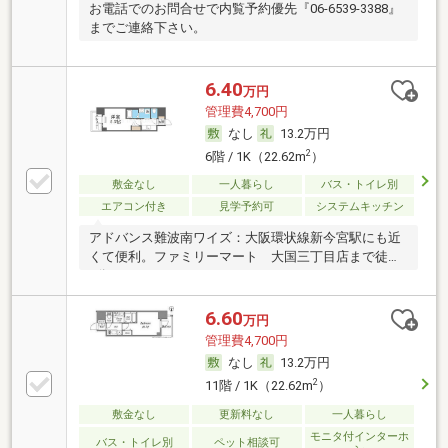
お電話でのお問合せで内覧予約優先『06-6539-3388』
までご連絡下さい。
6.40
万円
管理費4,700円
なし
13.2万円
2
6階 / 1K（22.62m
）
敷金なし
一人暮らし
バス・トイレ別
エアコン付き
見学予約可
システムキッチン
アドバンス難波南ワイズ：大阪環状線新今宮駅にも近
くて便利。ファミリーマート 大国三丁目店まで徒歩
5分
6.60
万円
管理費4,700円
なし
13.2万円
2
11階 / 1K（22.62m
）
敷金なし
更新料なし
一人暮らし
モニタ付インターホ
バス・トイレ別
ペット相談可