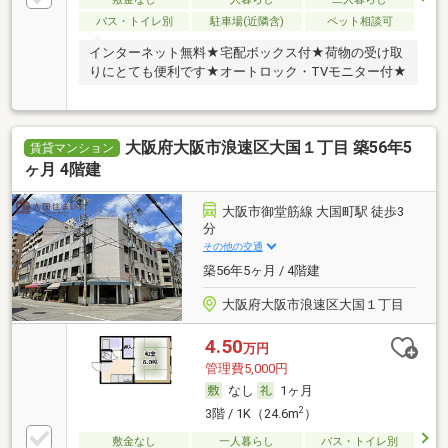
バス・トイレ別
駐車場(近隣含)
ペット相談可
インターネット無料★宅配ボックス付★荷物の受け取
りにとても便利です★オートロック・TVモニター付★
大阪府大阪市浪速区大国１丁目 築56年5
賃貸マンション
ヶ月 4階建
大阪市御堂筋線 大国町駅 徒歩3
分
その他の交通
築56年5ヶ月 / 4階建
大阪府大阪市浪速区大国１丁目
4.50
万円
管理費5,000円
なし
1ヶ月
2
3階 / 1K（24.6m
）
敷金なし
一人暮らし
バス・トイレ別