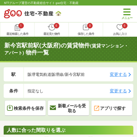
NTTグループ運営の不動産総合サイト goo住宅・不動産
1
0
0
0
最近検索した条件
最近見た物件
保存した条件
お気に入り
新今宮駅前駅(大阪府)の賃貸物件
(賃貸マンション・
物件一覧
アパート)
駅
変更する
阪堺電気軌道阪堺線/新今宮駅前
条件
変更する
指定なし
新着メールを受
検索条件を保存
アプリで探す
取る
人数に合った間取りを選ぶ