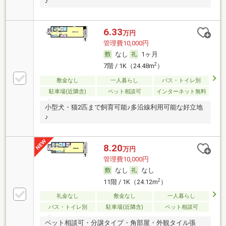
♪
6.33
万円
管理費10,000円
なし
1ヶ月
2
7階 / 1K（24.48m
）
敷金なし
一人暮らし
バス・トイレ別
駐車場(近隣含)
ペット相談可
インターネット無料
小型犬・猫2匹まで飼育可能♪多沿線利用可能な好立地
♪
8.20
万円
管理費10,000円
なし
なし
2
11階 / 1K（24.12m
）
礼金なし
敷金なし
一人暮らし
バス・トイレ別
駐車場(近隣含)
ペット相談可
ペット相談可・分譲タイプ・角部屋・外観タイル張