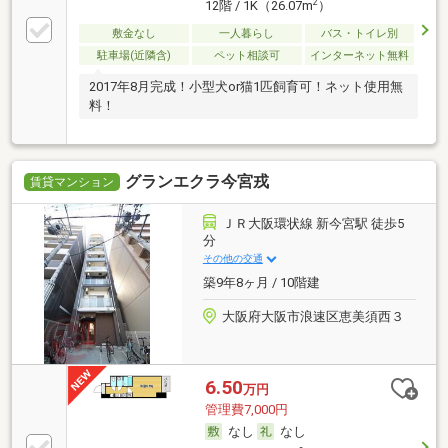
2
12階 / 1K（26.07m
）
敷金なし
一人暮らし
バス・トイレ別
駐車場(近隣含)
ペット相談可
インターネット無料
2017年8月完成！小型犬or猫1匹飼育可！ネット使用無
料！
グランエクラ今宮戎
賃貸マンション
ＪＲ大阪環状線 新今宮駅 徒歩5
分
その他の交通
築9年8ヶ月 / 10階建
大阪府大阪市浪速区恵美須西３
6.50
万円
管理費7,000円
なし
なし