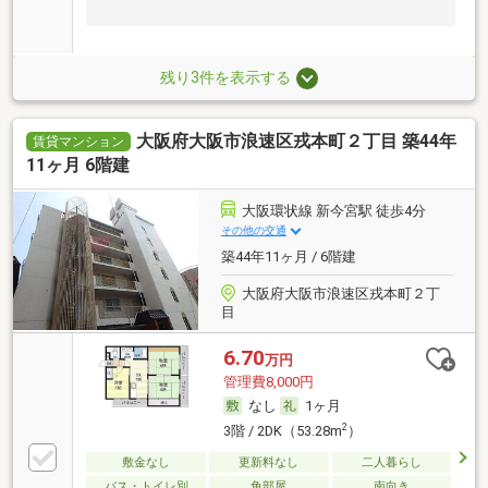
残り3件を表示する
大阪府大阪市浪速区戎本町２丁目 築44年
賃貸マンション
11ヶ月 6階建
大阪環状線 新今宮駅 徒歩4分
その他の交通
築44年11ヶ月 / 6階建
大阪府大阪市浪速区戎本町２丁
目
6.70
万円
管理費8,000円
なし
1ヶ月
2
3階 / 2DK（53.28m
）
敷金なし
更新料なし
二人暮らし
バス・トイレ別
角部屋
南向き