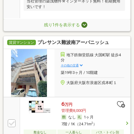
当社管理の築浅物件☆インターネット無料！初期費用
安いです！
残り1件を表示する
プレサンス難波南アーバニッシュ
賃貸マンション
地下鉄御堂筋線 大国町駅 徒歩4
分
その他の交通
築19年3ヶ月 / 10階建
大阪府大阪市浪速区戎本町１
6
万円
管理費8,000円
なし
1ヶ月
2
7階 / 1K（24.71m
）
敷金なし
一人暮らし
バス・トイレ別