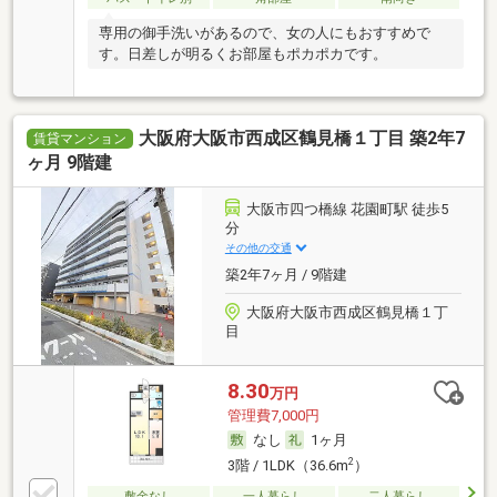
専用の御手洗いがあるので、女の人にもおすすめで
す。日差しが明るくお部屋もポカポカです。
大阪府大阪市西成区鶴見橋１丁目 築2年7
賃貸マンション
ヶ月 9階建
大阪市四つ橋線 花園町駅 徒歩5
分
その他の交通
築2年7ヶ月 / 9階建
大阪府大阪市西成区鶴見橋１丁
目
8.30
万円
管理費7,000円
なし
1ヶ月
2
3階 / 1LDK（36.6m
）
敷金なし
一人暮らし
二人暮らし