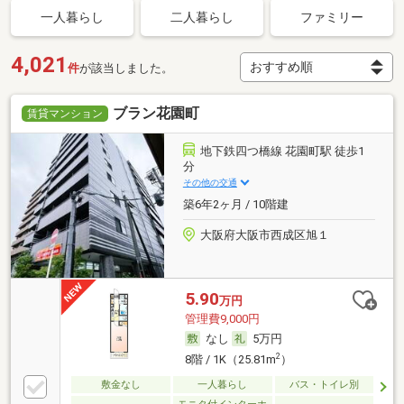
一人暮らし
二人暮らし
ファミリー
4,021
件
が該当しました。
ブラン花園町
賃貸マンション
地下鉄四つ橋線 花園町駅 徒歩1
分
その他の交通
築6年2ヶ月 / 10階建
大阪府大阪市西成区旭１
5.90
万円
管理費9,000円
なし
5万円
2
8階 / 1K（25.81m
）
敷金なし
一人暮らし
バス・トイレ別