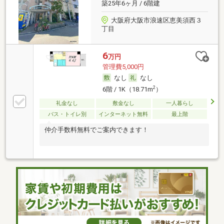
築25年6ヶ月 / 6階建
大阪府大阪市浪速区恵美須西３
丁目
6
万円
管理費5,000円
なし
なし
2
6階 / 1K（18.71m
）
礼金なし
敷金なし
一人暮らし
バス・トイレ別
インターネット無料
最上階
仲介手数料無料でご案内できます！