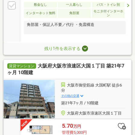
敷金なし
一人暮らし
バス・トイレ別
モニタ付インターホ
インターネット無料
角部屋
ン
角部屋・保証人不要／代行 ・免震構造
残り1件を表示する
大阪府大阪市浪速区大国１丁目 築21年7
賃貸マンション
ヶ月 10階建
大阪市御堂筋線 大国町駅 徒歩6
分
その他の交通
築21年7ヶ月 / 10階建
大阪府大阪市浪速区大国１丁目
5.70
万円
管理費5,000円