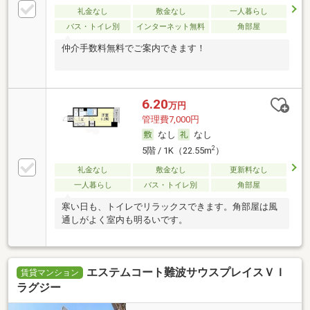
礼金なし
敷金なし
一人暮らし
バス・トイレ別
インターネット無料
角部屋
仲介手数料無料でご案内できます！
6.20
万円
管理費7,000円
なし
なし
2
5階 / 1K（22.55m
）
礼金なし
敷金なし
更新料なし
一人暮らし
バス・トイレ別
角部屋
寒い日も、トイレでリラックスできます。角部屋は風
通しがよく室内も明るいです。
エステムコート難波サウスプレイスＶＩ
賃貸マンション
ラグジー