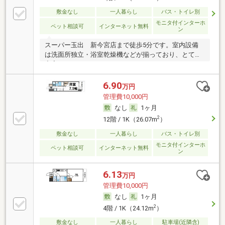
敷金なし
一人暮らし
バス・トイレ別
モニタ付インターホ
ペット相談可
インターネット無料
ン
スーパー玉出 新今宮店まで徒歩5分です。室内設備
は洗面所独立・浴室乾燥機などが揃っており、とても
充実
6.90
万円
管理費10,000円
なし
1ヶ月
2
12階 / 1K（26.07m
）
敷金なし
一人暮らし
バス・トイレ別
モニタ付インターホ
ペット相談可
インターネット無料
ン
6.13
万円
管理費10,000円
なし
1ヶ月
2
4階 / 1K（24.12m
）
敷金なし
一人暮らし
駐車場(近隣含)