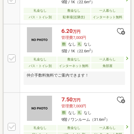
2
9階 / 1K（22.6m
）
礼金なし
敷金なし
一人暮らし
バス・トイレ別
駐車場(近隣含)
インターネット無料
6.20
万円
管理費7,000円
なし
なし
2
5階 / 1K（22.6m
）
礼金なし
敷金なし
一人暮らし
バス・トイレ別
インターネット無料
角部屋
仲介手数料無料でご案内できます！
7.50
万円
管理費7,000円
なし
なし
2
9階 / ワンルーム（31.6m
）
礼金なし
敷金なし
一人暮らし