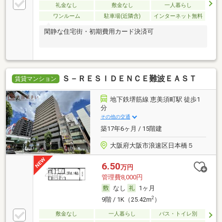
礼金なし
敷金なし
一人暮らし
ワンルーム
駐車場(近隣含)
インターネット無料
閑静な住宅街・初期費用カード決済可
Ｓ－ＲＥＳＩＤＥＮＣＥ難波ＥＡＳＴ
賃貸マンション
地下鉄堺筋線 恵美須町駅 徒歩1
分
その他の交通
築17年6ヶ月 / 15階建
大阪府大阪市浪速区日本橋５
6.50
万円
管理費8,000円
なし
1ヶ月
2
9階 / 1K（25.42m
）
敷金なし
一人暮らし
バス・トイレ別