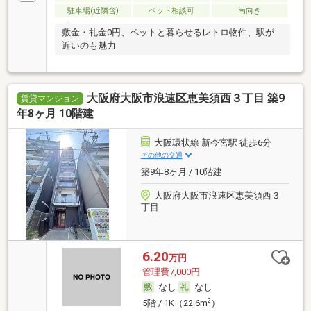
駐車場(近隣含)
ペット相談可
南向き
敷金・礼金0円、ペットと暮らせるレトロ物件、駅が
近いのも魅力
大阪府大阪市浪速区恵美須西３丁目 築9
賃貸マンション
年8ヶ月 10階建
大阪環状線 新今宮駅 徒歩6分
その他の交通
築9年8ヶ月 / 10階建
大阪府大阪市浪速区恵美須西３
丁目
6.20
万円
管理費7,000円
なし
なし
2
5階 / 1K（22.6m
）