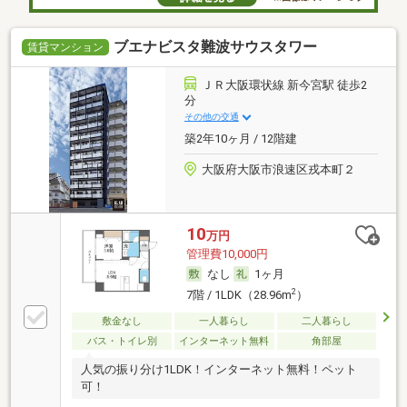
ブエナビスタ難波サウスタワー
賃貸マンション
ＪＲ大阪環状線 新今宮駅 徒歩2
分
その他の交通
築2年10ヶ月 / 12階建
大阪府大阪市浪速区戎本町２
10
万円
管理費10,000円
なし
1ヶ月
2
7階 / 1LDK（28.96m
）
敷金なし
一人暮らし
二人暮らし
バス・トイレ別
インターネット無料
角部屋
人気の振り分け1LDK！インターネット無料！ペット
可！