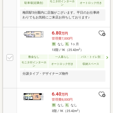
モニタ付インターホ
駐車場(近隣含)
オートロック付き
ン
梅田駅5分圏内に店舗がございます。平日のお仕事終
わりでもお気軽にご来店お待ちしております♪
6.80
万円
管理費7,000円
なし
1ヶ月
2
13階 / 1K（25.42m
）
敷金なし
一人暮らし
バス・トイレ別
モニタ付インターホ
オートロック付き
収納スペース
ン
分譲タイプ・デザイナーズ物件
6.40
万円
管理費8,000円
なし
なし
2
3階 / 1K（25.42m
）