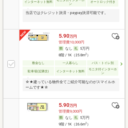
モニタ付インターホ
インターネット無料
オートロック付き
ン
当店ではクレジット決済・paypay決済可能です。
5.90
万円
管理費10,000円
なし
5万円
2
8階 / 1K（25.8m
）
敷金なし
一人暮らし
バス・トイレ別
モニタ付インターホ
駐車場(近隣含)
インターネット無料
ン
☆★建っている物件全てご紹介可能なのがスマイルホ
ームです★☆
5.90
万円
管理費9,000円
なし
5万円
2
9階 / 1K（26.6m
）