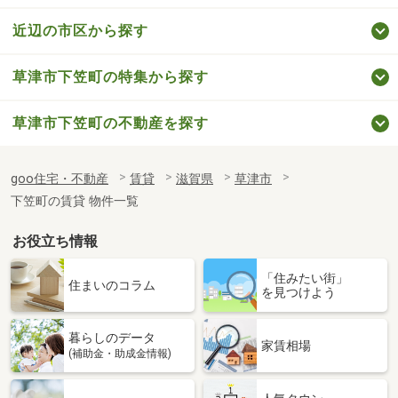
近辺の市区から探す
草津市下笠町の特集から探す
草津市下笠町の不動産を探す
goo住宅・不動産
賃貸
滋賀県
草津市
下笠町の賃貸 物件一覧
お役立ち情報
「住みたい街」
住まいのコラム
を見つけよう
暮らしのデータ
家賃相場
(補助金・助成金情報)