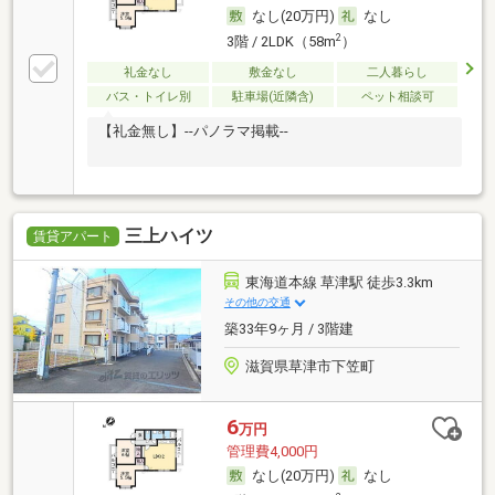
なし(20万円)
なし
2
3階 / 2LDK（58m
）
礼金なし
敷金なし
二人暮らし
バス・トイレ別
駐車場(近隣含)
ペット相談可
【礼金無し】--パノラマ掲載--
三上ハイツ
賃貸アパート
東海道本線 草津駅 徒歩3.3km
その他の交通
築33年9ヶ月 / 3階建
滋賀県草津市下笠町
6
万円
管理費4,000円
なし(20万円)
なし