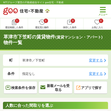
NTTグループ運営の不動産総合サイト goo住宅・不動産
1
0
0
0
最近検索した条件
最近見た物件
保存した条件
お気に入り
草津市下笠町の賃貸物件
(賃貸マンション・アパート)
物件一覧
町
変更する
草津市／下笠町
条件
変更する
指定なし
新着メールを受
検索条件を保存
アプリで探す
取る
人数に合った間取りを選ぶ