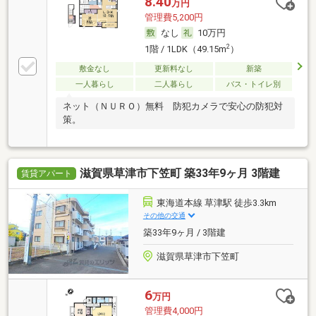
8.40
万円
管理費5,200円
なし
10万円
2
1階 / 1LDK（49.15m
）
敷金なし
更新料なし
新築
一人暮らし
二人暮らし
バス・トイレ別
ネット（ＮＵＲＯ）無料 防犯カメラで安心の防犯対
策。
滋賀県草津市下笠町 築33年9ヶ月 3階建
賃貸アパート
東海道本線 草津駅 徒歩3.3km
その他の交通
築33年9ヶ月 / 3階建
滋賀県草津市下笠町
6
万円
管理費4,000円