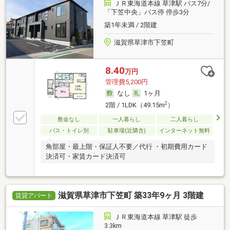
ＪＲ東海道本線 草津駅 バス7分/
「下笠中央」バス停 停歩3分
築1年未満 / 2階建
滋賀県草津市下笠町
8.40
万円
管理費5,200円
なし
1ヶ月
2
2階 / 1LDK（49.15m
）
敷金なし
一人暮らし
二人暮らし
バス・トイレ別
駐車場(近隣含)
インターネット無料
角部屋・最上階・保証人不要／代行 ・初期費用カード
決済可・家賃カード決済可
滋賀県草津市下笠町 築33年9ヶ月 3階建
賃貸アパート
ＪＲ東海道本線 草津駅 徒歩
3.3km