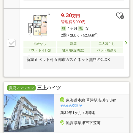
9.30
万円
管理費5,000円
1ヶ月
なし
2
2階 / 2LDK（62.66m
）
礼金なし
新築
二人暮らし
バス・トイレ別
駐車場(近隣含)
ペット相談可
新築☆ペット可☆都市ガス☆ネット無料の2LDK
三上ハイツ
賃貸マンション
東海道本線 草津駅 徒歩3.5km
その他の交通
築34年1ヶ月 / 3階建
滋賀県草津市下笠町