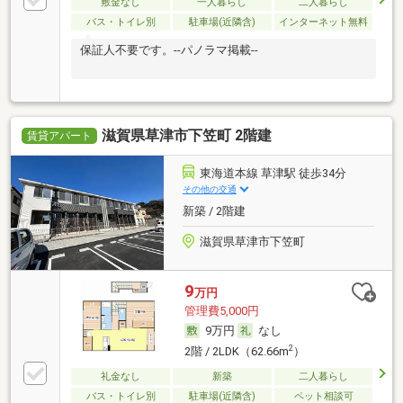
敷金なし
一人暮らし
二人暮らし
バス・トイレ別
駐車場(近隣含)
インターネット無料
保証人不要です。--パノラマ掲載--
滋賀県草津市下笠町 2階建
賃貸アパート
東海道本線 草津駅 徒歩34分
その他の交通
新築 / 2階建
滋賀県草津市下笠町
9
万円
管理費5,000円
9万円
なし
2
2階 / 2LDK（62.66m
）
礼金なし
新築
二人暮らし
バス・トイレ別
駐車場(近隣含)
ペット相談可