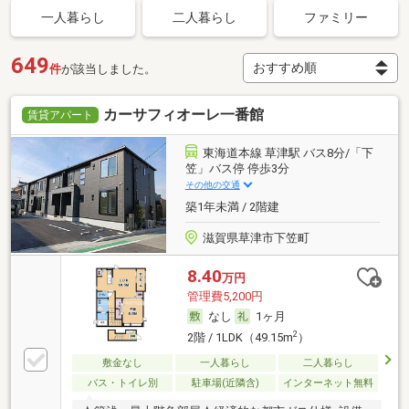
一人暮らし
二人暮らし
ファミリー
649
件
が該当しました。
カーサフィオーレ一番館
賃貸アパート
東海道本線 草津駅 バス8分/「下
笠」バス停 停歩3分
その他の交通
築1年未満 / 2階建
滋賀県草津市下笠町
8.40
万円
管理費5,200円
なし
1ヶ月
2
2階 / 1LDK（49.15m
）
敷金なし
一人暮らし
二人暮らし
バス・トイレ別
駐車場(近隣含)
インターネット無料