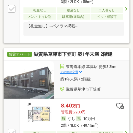
2
3階 / 2LDK（58m
）
礼金なし
敷金なし
二人暮らし
バス・トイレ別
駐車場(近隣含)
ペット相談可
【礼金無し】--パノラマ掲載--
滋賀県草津市下笠町 築1年未満 2階建
賃貸アパート
東海道本線 草津駅 徒歩3.3km
その他の交通
築1年未満 / 2階建
滋賀県草津市下笠町
8.40
万円
管理費5,200円
なし
10万円
2
2階 / 1LDK（49.15m
）