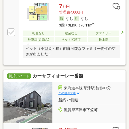
7
万円
管理費4,000円
なし
なし
2
3階 / 3LDK（70.11m
）
礼金なし
敷金なし
ファミリー
駐車場(近隣含)
ペット相談可
最上階
ペット（小型犬・猫）飼育可能なファミリー物件の空
きが出ました！
カーサフィオーレ一番館
賃貸アパート
東海道本線 草津駅 徒歩37分
その他の交通
新築 / 2階建
滋賀県草津市下笠町