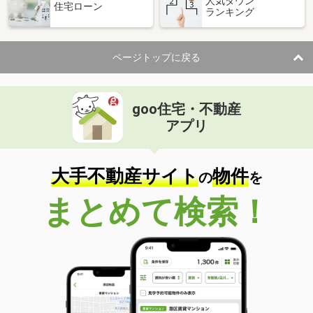
人気タウン
住宅ローン
ランキング
ページトップに戻る
goo住宅・不動産
アプリ
大手不動産サイト
物件
の
を
まとめて検索！