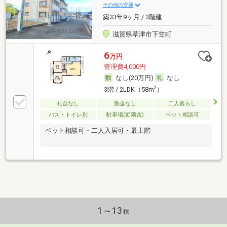
その他の交通
築33年9ヶ月 / 3階建
滋賀県草津市下笠町
6
万円
管理費4,000円
なし(20万円)
なし
2
3階 / 2LDK（58m
）
礼金なし
敷金なし
二人暮らし
バス・トイレ別
駐車場(近隣含)
ペット相談可
ペット相談可・二人入居可・最上階
1～13
棟