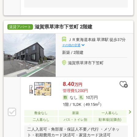
滋賀県草津市下笠町 2階建
賃貸アパート
ＪＲ東海道本線 草津駅 徒歩37分
その他の交通
新築 / 2階建
滋賀県草津市下笠町
8.40
万円
管理費5,200円
なし
10万円
2
1階 / 1LDK（49.15m
）
敷金なし
新築
一人暮らし
二人暮らし
バス・トイレ別
駐車場(近隣含)
二人入居可・角部屋・保証人不要／代行 ・メゾネッ
ト・初期費用カード決済可・家賃カード決済可