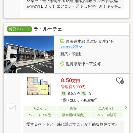
☆築浅・最上階角部屋☆経済的な都市ガス仕様♪設備
充実の1ＬＤＫ！ エアコン・照明は各室付き！キッチ
ン
ラ・ルーチェ
賃貸アパート
東海道本線 草津駅 徒歩34分
その他の交通
新築 / 2階建
滋賀県草津市下笠町
8.50
万円
管理費5,000円
8.5万円
なし
2
1階 / 2LDK（46.83m
）
礼金なし
新築
二人暮らし
バス・トイレ別
駐車場(近隣含)
ペット相談可
愛するペットと一緒に過ごすことが可能な物件です♪