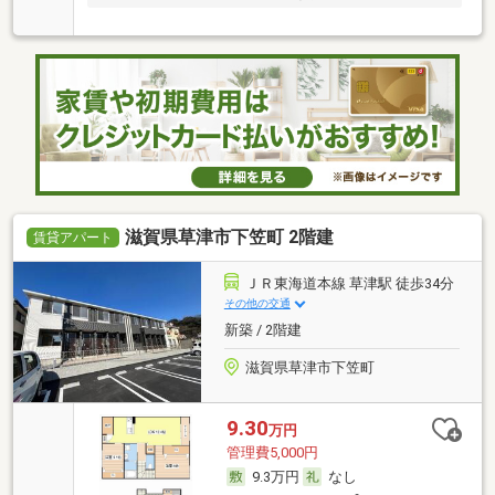
滋賀県草津市下笠町 2階建
賃貸アパート
ＪＲ東海道本線 草津駅 徒歩34分
その他の交通
新築 / 2階建
滋賀県草津市下笠町
9.30
万円
管理費5,000円
9.3万円
なし