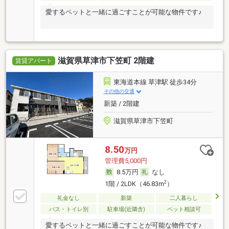
愛するペットと一緒に過ごすことが可能な物件です♪
滋賀県草津市下笠町 2階建
賃貸アパート
東海道本線 草津駅 徒歩34分
その他の交通
新築 / 2階建
滋賀県草津市下笠町
8.50
万円
管理費5,000円
8.5万円
なし
2
1階 / 2LDK（46.83m
）
礼金なし
新築
二人暮らし
バス・トイレ別
駐車場(近隣含)
ペット相談可
愛するペットと一緒に過ごすことが可能な物件です♪