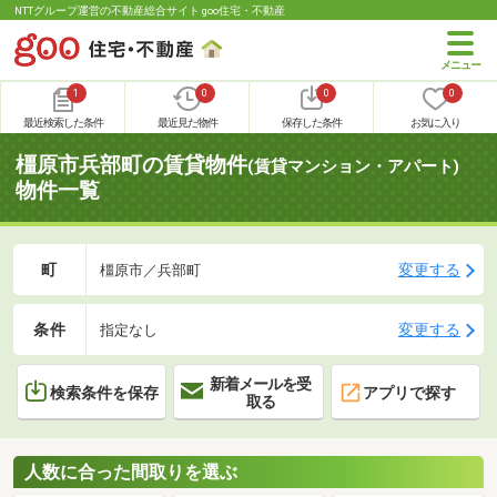
NTTグループ運営の不動産総合サイト goo住宅・不動産
1
0
0
0
最近検索した条件
最近見た物件
保存した条件
お気に入り
橿原市兵部町の賃貸物件
(賃貸マンション・アパート)
物件一覧
町
変更する
橿原市／兵部町
条件
変更する
指定なし
新着メールを受
検索条件を保存
アプリで探す
取る
人数に合った間取りを選ぶ