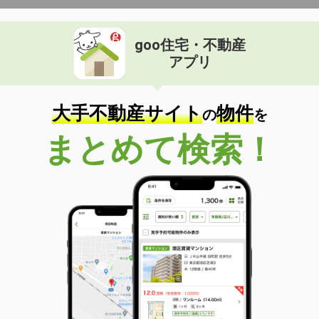
goo住宅・不動産
アプリ
大手不動産サイト
物件
の
を
まとめて検索！