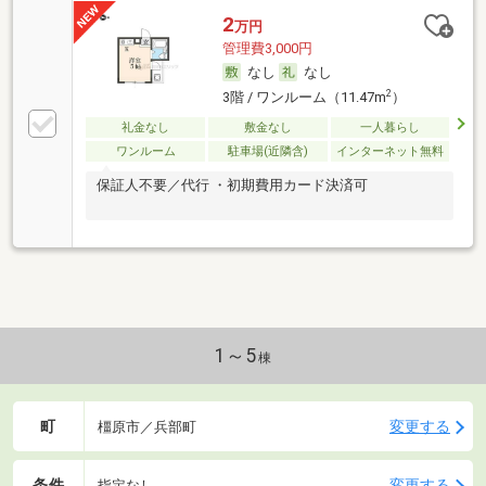
2
万円
管理費3,000円
なし
なし
2
3階 / ワンルーム（11.47m
）
礼金なし
敷金なし
一人暮らし
ワンルーム
駐車場(近隣含)
インターネット無料
保証人不要／代行 ・初期費用カード決済可
1～5
棟
町
変更する
橿原市／兵部町
条件
変更する
指定なし