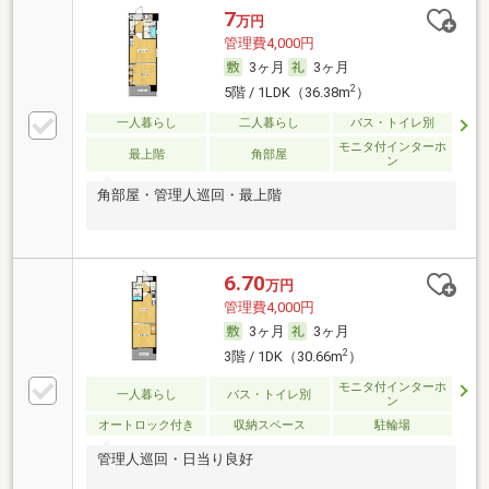
7
万円
管理費4,000円
3ヶ月
3ヶ月
2
5階 / 1LDK（36.38m
）
一人暮らし
二人暮らし
バス・トイレ別
モニタ付インターホ
最上階
角部屋
ン
角部屋・管理人巡回・最上階
6.70
万円
管理費4,000円
3ヶ月
3ヶ月
2
3階 / 1DK（30.66m
）
モニタ付インターホ
一人暮らし
バス・トイレ別
ン
オートロック付き
収納スペース
駐輪場
管理人巡回・日当り良好