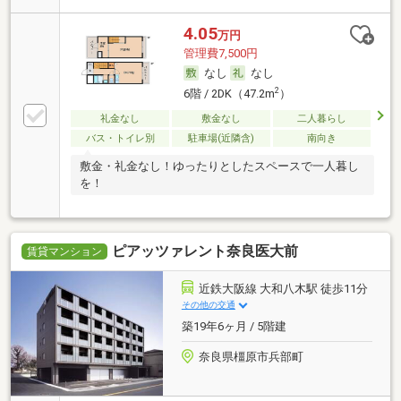
4.05
万円
管理費7,500円
なし
なし
2
6階 / 2DK（47.2m
）
礼金なし
敷金なし
二人暮らし
バス・トイレ別
駐車場(近隣含)
南向き
敷金・礼金なし！ゆったりとしたスペースで一人暮し
を！
ピアッツァレント奈良医大前
賃貸マンション
近鉄大阪線 大和八木駅 徒歩11分
その他の交通
築19年6ヶ月 / 5階建
奈良県橿原市兵部町