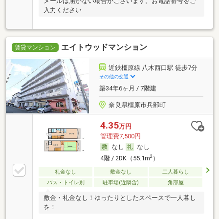
メールは届かない場合がございます。お電話番号をご
入力ください
エイトウッドマンション
賃貸マンション
近鉄橿原線 八木西口駅 徒歩7分
その他の交通
築34年6ヶ月 / 7階建
奈良県橿原市兵部町
4.35
万円
管理費7,500円
なし
なし
2
4階 / 2DK（55.1m
）
礼金なし
敷金なし
二人暮らし
バス・トイレ別
駐車場(近隣含)
角部屋
敷金・礼金なし！ゆったりとしたスペースで一人暮し
を！