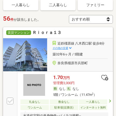
一人暮らし
二人暮らし
ファミリー
56
件
が該当しました。
Ｒｉｏｒａ１３
賃貸マンション
近鉄橿原線 八木西口駅 徒歩8分
その他の交通
築32年6ヶ月 / 5階建
奈良県橿原市兵部町
1.70
万円
管理費3,000円
なし
なし
2
5階 / ワンルーム（11.47m
）
礼金なし
敷金なし
一人暮らし
ワンルーム
駐車場(近隣含)
インターネット無料
水道代定額の単身物件--パノラマ掲載--