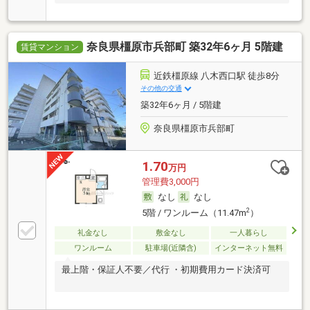
奈良県橿原市兵部町 築32年6ヶ月 5階建
賃貸マンション
近鉄橿原線 八木西口駅 徒歩8分
その他の交通
築32年6ヶ月 / 5階建
奈良県橿原市兵部町
1.70
万円
管理費3,000円
なし
なし
2
5階 / ワンルーム（11.47m
）
礼金なし
敷金なし
一人暮らし
ワンルーム
駐車場(近隣含)
インターネット無料
最上階・保証人不要／代行 ・初期費用カード決済可