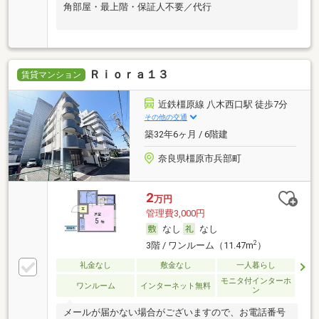
角部屋・最上階・保証人不要／代行
Ｒｉｏｒａ１３
賃貸マンション
近鉄橿原線 八木西口駅 徒歩7分
その他の交通
築32年6ヶ月 / 6階建
奈良県橿原市兵部町
2
万円
管理費3,000円
なし
なし
2
3階 / ワンルーム（11.47m
）
礼金なし
敷金なし
一人暮らし
モニタ付インターホ
ワンルーム
インターネット無料
ン
メールが届かない場合がございますので、お電話番号