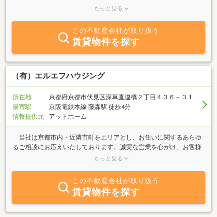
久我・羽束師エリアは特に物件が充実しています。敷礼ナシ・ペッ
もっと見る
ト可物件も多数あります。単身マンションからファミリーマンショ
ン、テナントまで多数揃えております。アパート・マンション・貸
この不動産会社が取り扱う
家・店舗・事務所等、いろいろなタイプもございます。同志社大
賃貸物件を探す
学・京都文教大学・種智院大学・龍谷大学へ通学される方の学生用
マンションもございます。近隣エリアだけではなく周辺のご案内も
可能です。留学生さんにご入居頂ける物件も多数ございます。人気
エリアの桃山御陵には大手筋商店街があり、買物・飲食店等充実し
（有）エルエフハウジング
ていますので、単身赴任の方、新婚の方、新入生さんにもオススメ
のエリアです。桃山小学校、桃山東小学校、伏見板橋小学校、伏見
所在地
京都府京都市伏見区深草直違橋２丁目４３６－３１
住吉小学校、伏見南浜小学校区内の物件も多数あります。
最寄駅
京阪電鉄本線 藤森駅 徒歩4分
情報提供元
アットホーム
当社は京都市内・近隣市町をエリアとし、お住いに関するあらゆ
るご相談にお応えいたしております。誠実な営業を心がけ、お客様
のライフスタイルに合ったご提案をさせていただきます。弊社のあ
もっと見る
る京都市伏見区は、京都市内行政区で最大の人口を擁する有数の住
宅地です。伏見城城下町の伝統を受け継ぐ商業拠点である一方、京
この不動産会社が取り扱う
都市中心部・大阪方面へのアクセスも便利な場所です。近くには龍
賃貸物件を探す
谷大学深草学舎・聖母女学院・京都教育大学もあり、学生街という
一面も持っております。学生さん向けの１ルームからファミリー様
向け賃貸マンション・貸家、戸建・マンションのご購入・ご売却な