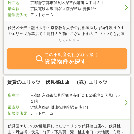
エリッツ竹田店スタッフ一同、心よりご来店をお待ちしておりま
所在地
京都府京都市伏見区深草西浦町４丁目３１
す！
最寄駅
京阪電鉄本線 龍谷大前深草駅 徒歩1分
情報提供元
アットホーム
伏見区全般・龍谷大学・京都教育大学のお部屋探しは物件数ＮＯ１
のエリッツ深草店で！龍谷大学前にございますので、いつでもお気
軽にお立ち寄り下さい。卒業生もおりますので、お部屋探し以外の
もっと見る
ご相談もお気軽に！伏見区内の新婚様向けの１ＬＤＫや２ＬＤＫも
豊富に取り扱っております！物件数ＮＯ１の豊富な情報量の中から
この不動産会社が取り扱う
お客様に最適な物件をスタッフ一丸でご紹介させて頂きます！伏見
賃貸物件を探す
区だけでなく、京都市内どこでもお探しさせて頂きます！！
賃貸のエリッツ 伏見桃山店 （株）エリッツ
所在地
京都府京都市伏見区観音寺町２１２番地１伏見ビル
１階
最寄駅
近鉄京都線 桃山御陵前駅 徒歩1分
情報提供元
アットホーム
伏見区エリアのお部屋探しはぜひエリッツ伏見桃山店へ。伏見桃
山・丹波橋・伏見・竹田・下鳥羽・淀・桃山南口・六地蔵・向島・