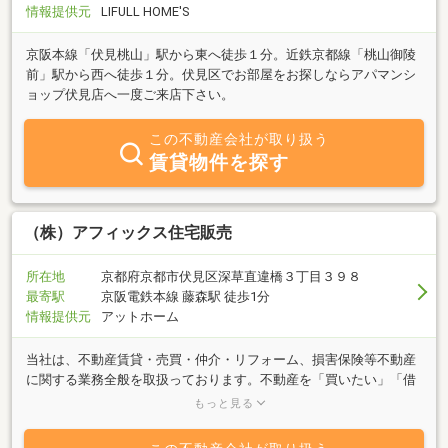
情報提供元
LIFULL HOME'S
京阪本線「伏見桃山」駅から東へ徒歩１分。近鉄京都線「桃山御陵
前」駅から西へ徒歩１分。伏見区でお部屋をお探しならアパマンシ
ョップ伏見店へ一度ご来店下さい。
この不動産会社が取り扱う
賃貸物件を探す
（株）アフィックス住宅販売
所在地
京都府京都市伏見区深草直違橋３丁目３９８
最寄駅
京阪電鉄本線 藤森駅 徒歩1分
情報提供元
アットホーム
当社は、不動産賃貸・売買・仲介・リフォーム、損害保険等不動産
に関する業務全般を取扱っております。不動産を「買いたい」「借
りたい」等は、当社独自のデータベース等や豊富なネットワークで
もっと見る
迅速に物件をご紹介させて頂き、また「売りたい」「貸したい」等
も当社独自のシステムにより、安心かつスムーズにお客様をお探し