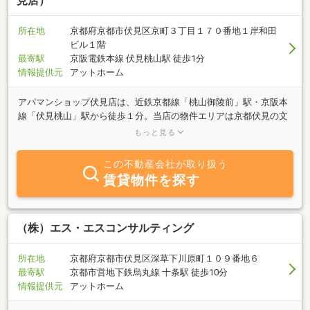
見店）
所在地
京都府京都市伏見区京町３丁目１７０番地１岸和田
ビル１階
最寄駅
京阪電鉄本線 伏見桃山駅 徒歩1分
情報提供元
アットホーム
アパマンショップ伏見店は、近鉄京都線「桃山御陵前」駅・京阪本
線「伏見桃山」駅から徒歩１分。当店の物件エリアは京都伏見の文
化や歴史を感じることができるとともに、JR・近鉄・京阪と便利な
もっと見る
交通アクセス・自然豊かな生活環境と、立地に恵まれた暮らしやす
いエリアです。もちろん伏見区に限らず京都市内全域・宇治市など
この不動産会社が取り扱う
の物件もご紹介させていただきます。些細な事でもご不明な点など
賃貸物件を探す
ございましたらお気軽にご連絡下さいませ。経験豊富なスタッフが
お部屋探しをお手伝いさせていただきます！
（株）エス・エスコンサルティング
所在地
京都府京都市伏見区深草下川原町１０９番地６
最寄駅
京都市営地下鉄烏丸線 十条駅 徒歩10分
情報提供元
アットホーム