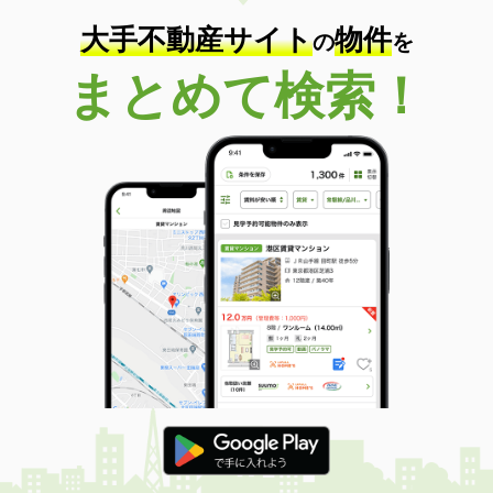
大手不動産サイト
物件
の
を
まとめて検索！