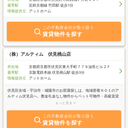
気軽にお問い合わせ下さいませ。
最寄駅
近鉄京都線 竹田駅 徒歩1分
情報提供元
アットホーム
この不動産会社が取り扱う
賃貸物件を探す
（株）アルティム 伏見桃山店
所在地
京都府京都市伏見区東大手町７７９油長ビル２Ｆ
最寄駅
京阪電鉄本線 伏見桃山駅 徒歩3分
情報提供元
アットホーム
伏見区全域・宇治市・城陽市のお部屋探しは、地域密着ＮＯ１のア
ルティム伏見店へ。敷金礼金なし物件からペット可物件・高級賃貸
物件まで、様々なシーンやニーズに合った物件をご紹介させて頂き
もっと見る
ます。１００％の満足にプラスアルファのサービスをご提供させて
頂き、皆様の笑顔が見たいです。大切なのは、あなたと私のコミュ
この不動産会社が取り扱う
ニケーション。お気軽にお問合せ下さい。スタッフ一同、心からお
賃貸物件を探す
待ちしております。