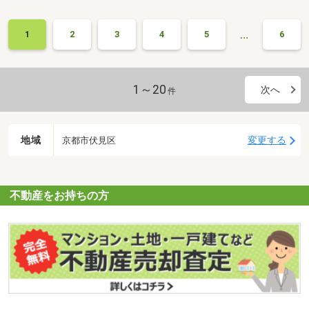
ど、お客様のご要望に迅速かつ丁寧にお応えします。社名である
「エルエフ」は「ＬｏｎｇＦｒｉｅｎｄ」の頭文字から取りまし
…
1
2
3
4
5
6
た。お客様と生涯を通じた「長いお友達」でいさせていただきたい
という想いが込められております。京都でお探しのお客様、お気軽
にお問合せください。
1～20
次へ
件
地域
変更する
京都市伏見区
不動産をお持ちの方