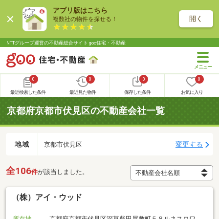
アプリ版はこちら
開く
複数社の物件を探せる！
NTTグループ運営の不動産総合サイト goo住宅・不動産
0
0
0
0
最近検索した条件
最近見た物件
保存した条件
お気に入り
京都府京都市伏見区の不動産会社一覧
地域
変更する
京都市伏見区
全106
件
が該当しました。
（株）アイ・ウッド
所在地
京都府京都市伏見区深草柴田屋敷町５８ルネスロワ