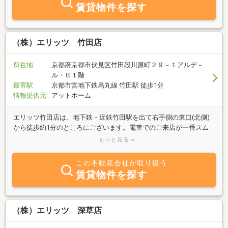
賃貸物件を探す
（株）エリッツ 竹田店
所在地
京都府京都市伏見区竹田段川原町２９－１アルデ－
ル・Ｂ１階
最寄駅
京都市営地下鉄烏丸線 竹田駅 徒歩1分
情報提供元
アットホーム
エリッツ竹田店は、地下鉄・近鉄竹田駅を出て右手側の東口(北側)
から徒歩約1分のところにございます。電車でのご来店が一番スム
ーズで便利です。お車の方は近隣パーキングに駐車いただくことも
もっと見る
可能です。 エリッツの店舗数は京都ナンバー1です。単身物件から
ファミリー物件、室内ピカピカの新築物件、かわいいワンちゃん猫
この不動産会社が取り扱う
ちゃんと一緒に暮らせるペットとの共生可能物件、その他の物件も
賃貸物件を探す
幅広く取り揃えております！！エリッツは、京都を中心に大阪府・
滋賀県・奈良県にも店舗を構えておりますので、広いネットワーク
でお客様のお部屋探しをサポートさせていただきます。もちろん法
人様のご契約も承っております。お部屋探しについて気になること
（株）エリッツ 深草店
がございましたら、お気軽にご来店・お問い合わせくださいませ。