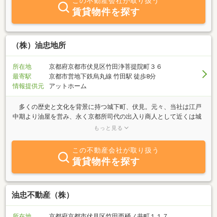
この不動産会社が取り扱う
できる様、スタッフ一同心掛けております。また、リフォーム部門
賃貸物件を探す
も鍵の交換から増築改築まで幅広く対応しております。住宅ローン
やリフォームローン等も業務提携しておりますので、お気軽にご相
談下さい。不動産に関するあらゆるご相談は、ぜひ当社へご相談下
さい。
（株）油忠地所
所在地
京都府京都市伏見区竹田浄菩提院町３６
最寄駅
京都市営地下鉄烏丸線 竹田駅 徒歩8分
情報提供元
アットホーム
多くの歴史と文化を背景に持つ城下町、伏見。元々、当社は江戸
中期より油屋を営み、永く京都所司代の出入り商人として近くは城
南宮のごひいきに預かっていました。その後、時代に対応した事業
もっと見る
を次々に手がけると共に現在も人々の信頼を礎に、“地元の業者・油
忠不動産”として、地域と共に歩み、産業と文化の発展に貢献してい
この不動産会社が取り扱う
ます。住宅用地、特に一団の土地の造成と買収、並びに新築中古住
賃貸物件を探す
宅売買の仲介まで幅広く営んでおります。京都にて、土地建物をお
探しの場合はご遠慮なく当社へご連絡下さい。又、土地建物を売却
なさる方も同様、宜しくお願い致します。月極ガレージから、貸土
地、貸工場、倉庫、オフィスビルまで多数取り扱っております。資
油忠不動産（株）
産活用のパイオニアとして地元伏見を中心に京都一円にて遊休土地
の有効活用を得意として営んでおります。ご相談は無料ですのでお
所在地
京都府京都市伏見区竹田西桶ノ井町１１７