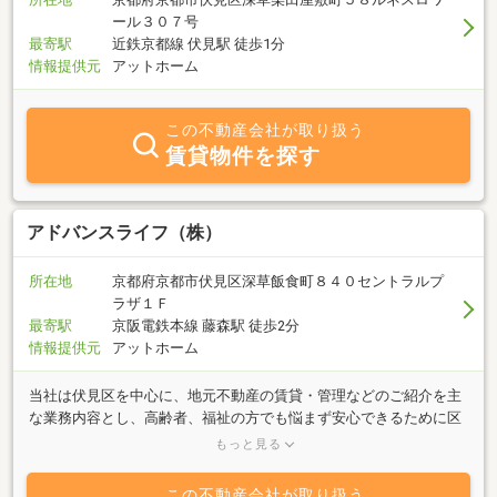
ール３０７号
最寄駅
近鉄京都線 伏見駅 徒歩1分
情報提供元
アットホーム
この不動産会社が取り扱う
賃貸物件を探す
アドバンスライフ（株）
所在地
京都府京都市伏見区深草飯食町８４０セントラルプ
ラザ１Ｆ
最寄駅
京阪電鉄本線 藤森駅 徒歩2分
情報提供元
アットホーム
当社は伏見区を中心に、地元不動産の賃貸・管理などのご紹介を主
な業務内容とし、高齢者、福祉の方でも悩まず安心できるために区
役所に看板もある会社です。不動産に関する質問は何でもお気軽に
もっと見る
ご相談下さい。豊富な情報力でお客様のご希望に併せたスピーディ
な対応を心掛けております。特に京都市内エリアは、ぜひ、当社へ
この不動産会社が取り扱う