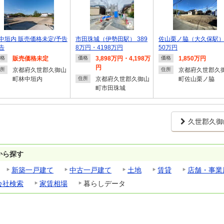
中垣内 販売価格未定/予告
市田珠城（伊勢田駅） 389
佐山栗ノ脇（大久保駅） 
告
8万円・4198万円
50万円
販売価格未定
3,898万円・4,198万
1,850万円
格
価格
価格
円
京都府久世郡久御山
京都府久世郡久
所
住所
町林中垣内
京都府久世郡久御山
町佐山栗ノ脇
住所
町市田珠城
久世郡久御
から探す
新築一戸建て
中古一戸建て
土地
賃貸
店舗・事業
会社検索
家賃相場
暮らしデータ