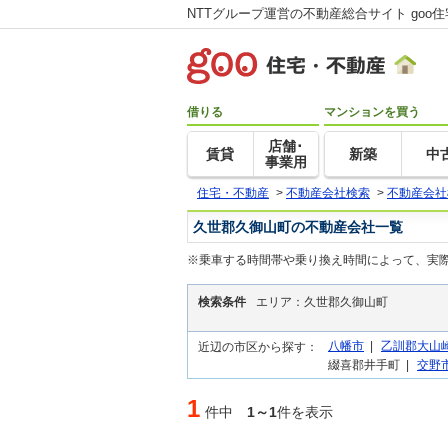
NTTグループ運営の不動産総合サイト goo
借りる
マンションを買う
店舗･
賃貸
新築
中
事業用
住宅・不動産
>
不動産会社検索
>
不動産会社
久世郡久御山町の不動産会社一覧
※乗車する時間帯や乗り換え時間によって、実
検索条件
エリア：久世郡久御山町
八幡市
|
乙訓郡大山
近辺の市区から探す：
綴喜郡井手町 |
交野
1
件中
1～1
件を表示