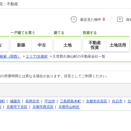
住宅・不動産
0
最近見た物件
保
一戸建てを買う
建てる
投資する
不動産
古
新築
中古
土地
土地活用
投資
検索（関西）
>
エリア/京都府
>
久世郡久御山町の不動産会社一覧
際の所要時間とは異なる場合があります。目安としてご利用ください。
崎町
|
城陽市
|
長岡京市
|
宇治市
|
三島郡島本町
|
京都市伏見区
|
向日市
|
京
市
|
京都市下京区
|
京都市西京区
|
京都市山科区