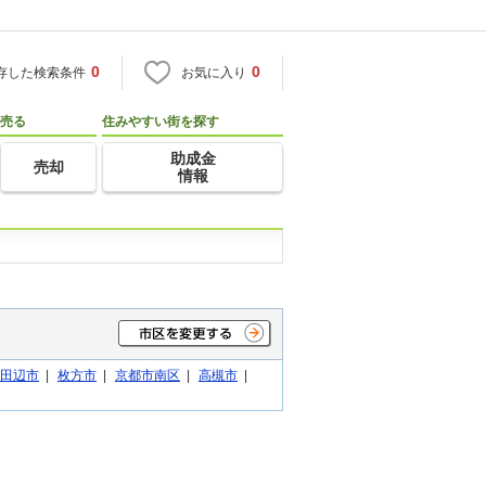
0
0
存した検索条件
お気に入り
売る
住みやすい街を探す
助成金
売却
情報
田辺市
|
枚方市
|
京都市南区
|
高槻市
|