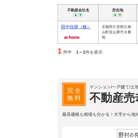
不動産会社名
所在地
田中住研（株）
京都府久世郡久御
山町佐山東代８番
地
1
件中
1～1
件を表示
マンション/一戸建て/土
完全
不動産売
無料
最高価格も相場も分かる！大手から地