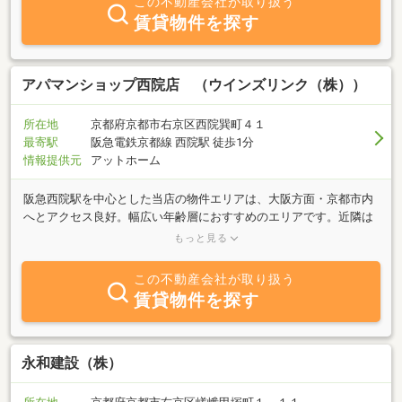
この不動産会社が取り扱う
賃貸物件を探す
アパマンショップ西院店 （ウインズリンク（株））
所在地
京都府京都市右京区西院巽町４１
最寄駅
阪急電鉄京都線 西院駅 徒歩1分
情報提供元
アットホーム
阪急西院駅を中心とした当店の物件エリアは、大阪方面・京都市内
へとアクセス良好。幅広い年齢層におすすめのエリアです。近隣は
ファストフード店やスーパー、TSUTAYA、ドラッグストアなど、生
もっと見る
活便利なお店が充実しています。また、京都外国語大学、光華女子
大学、京都学園大学、立命館大学などの学生さんの通学圏となって
この不動産会社が取り扱う
おりますので、学生さんもお気軽にご相談下さい！従業員一同、心
賃貸物件を探す
よりご来店をお待ちしております。
永和建設（株）