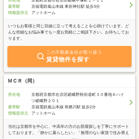
所在地
京都府京都市右京区嵯峨甲塚町１－１１
最寄駅
京福電鉄嵐山本線 車折神社駅 徒歩5分
情報提供元
アットホーム
いつもお客様と同じ目線に立って考えることを心掛けています。ど
んな些細なお悩み事でも一度お気軽にご相談下さい。お待ちしてお
ります。
この不動産会社が取り扱う
賃貸物件を探す
ＭＣＲ（同）
所在地
京都府京都市右京区嵯峨野秋街道町３０番地６ハイ
ツ嵯峨野２０１
最寄駅
京福電鉄嵐山本線 有栖川駅 徒歩2分
情報提供元
アットホーム
当社は京都市を中心に、中高年の方のお部屋探しを丁寧にサポート
しております。「静かに暮らしたい」「無理のない家賃で住み替え
たい」「安心して長く住める物件を探したい」など、それぞれのご