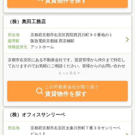
賃貸物件を探す
（株）奥田工務店
所在地
京都府京都市右京区西院西貝川町９０番地の１
最寄駅
阪急電鉄京都線 西京極駅
情報提供元
アットホーム
京都市右京区にある不動産会社です。賃貸管理から仲介まで対応し
ておりますのでお気軽にご相談ください。皆様からのお問い合わせ
心よりお待ちしております。お問い合わせは080-8306-2680にお願
もっと見る
いいたします。
この不動産会社が取り扱う
賃貸物件を探す
（株）オフィスサンリーベ
所在地
京都府京都市右京区太秦川所町７番３９サンリーベ
ビル１Ｆ