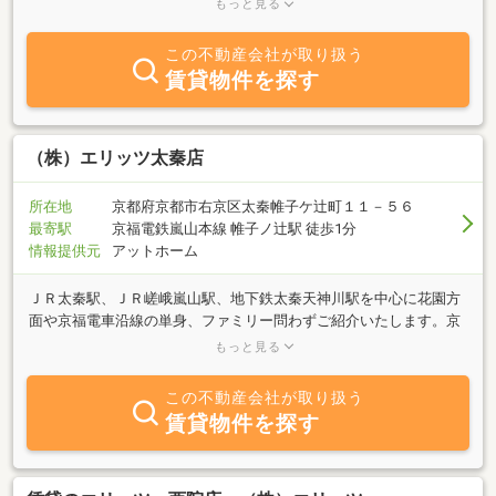
もっと見る
希望に寄り添いながらご提案いたします。初めての一人暮らしや、
住み替えで不安をお持ちの方にも安心していただけるよう、分かり
この不動産会社が取り扱う
やすい説明と丁寧な対応を心がけています。地域に根ざした不動産
賃貸物件を探す
会社として、周辺環境や生活のしやすさも含めてご案内いたしま
す。「相談してよかった」と思っていただけるよう、無理な営業は
行わず、一人ひとりに合ったお部屋探しをお手伝いします。お気軽
にご相談ください。
（株）エリッツ太秦店
所在地
京都府京都市右京区太秦帷子ケ辻町１１－５６
最寄駅
京福電鉄嵐山本線 帷子ノ辻駅 徒歩1分
情報提供元
アットホーム
ＪＲ太秦駅、ＪＲ嵯峨嵐山駅、地下鉄太秦天神川駅を中心に花園方
面や京福電車沿線の単身、ファミリー問わずご紹介いたします。京
都嵯峨芸術大学、京都栄養医療専門学校、京都先端科学大学などの
もっと見る
学生様向けの賃貸物件から社会人様のお部屋探しまでご相談くださ
い。地下鉄太秦天神川駅が出来て、市内中心部にも出やすくなりま
この不動産会社が取り扱う
した。太秦天神川駅は始発駅なので座って通勤できます。貸家、ペ
賃貸物件を探す
ットなど他エリアでは少ない賃貸物件も太秦エリアは多く取り扱っ
ておりますので、お気軽にご相談ください。学区限定のお部屋探
し、地域限定の部屋探しなど豊富な物件の中から希望にあう物件を