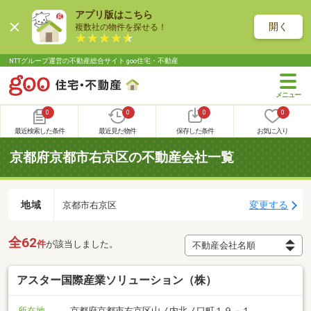
アプリ版はこちら
開く
複数社の物件を探せる！
NTTグループ運営の不動産総合サイト goo住宅・不動産
0
0
0
0
最近検索した条件
最近見た物件
保存した条件
お気に入り
京都府京都市右京区の不動産会社一覧
地域
変更する
京都市右京区
全62
件
が該当しました。
アスター国際産業ソリューション（株）
所在地
京都府京都市右京区山ノ内北ノ口町１９－１