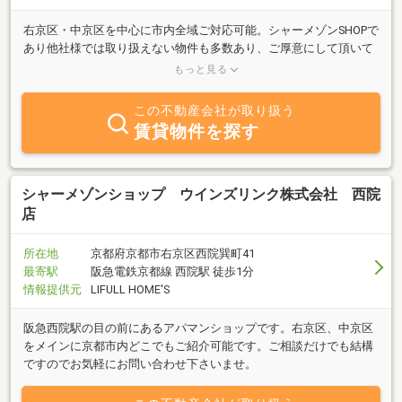
右京区・中京区を中心に市内全域ご対応可能。シャーメゾンSHOPで
あり他社様では取り扱えない物件も多数あり、ご厚意にして頂いて
いる家主様も多く様々なご相談が可能。お部屋探しは当店へお気軽
もっと見る
にご相談下さい。
この不動産会社が取り扱う
賃貸物件を探す
シャーメゾンショップ ウインズリンク株式会社 西院
店
所在地
京都府京都市右京区西院巽町41
最寄駅
阪急電鉄京都線 西院駅 徒歩1分
情報提供元
LIFULL HOME'S
阪急西院駅の目の前にあるアパマンショップです。右京区、中京区
をメインに京都市内どこでもご紹介可能です。ご相談だけでも結構
ですのでお気軽にお問い合わせ下さいませ。