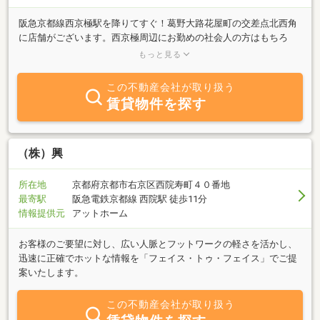
阪急京都線西京極駅を降りてすぐ！葛野大路花屋町の交差点北西角
に店舗がございます。西京極周辺にお勤めの社会人の方はもちろ
ん、京都光華大学の学生さんにオススメの可愛いお部屋も多数取り
もっと見る
揃えております！西京極エリアはスーパーや薬局が多く買い物が便
利で、阪急京都線西京極駅から、大阪や京都市内中心部へのアクセ
この不動産会社が取り扱う
スに優れます。特に西京極駅周辺は阪急京都線沿線上でも有数のフ
賃貸物件を探す
ァミリー物件が豊富なエリアです。近隣には、西京極運動公園・京
都光華大学・イオンモール京都五条等、非常に活気のある街となっ
ております。お部屋探しなら、賃貸のエリッツ西京極店へ是非お越
し下さい！
（株）興
所在地
京都府京都市右京区西院寿町４０番地
最寄駅
阪急電鉄京都線 西院駅 徒歩11分
情報提供元
アットホーム
お客様のご要望に対し、広い人脈とフットワークの軽さを活かし、
迅速に正確でホットな情報を「フェイス・トゥ・フェイス」でご提
案いたします。
この不動産会社が取り扱う