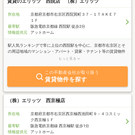
ご紹介いたします。遠方にお住まいの方はオンライン相談・内見も
賃貸のエリッツ 西院店 （株）エリッツ
可能です。
所在地
京都府京都市右京区西院巽町３７－１ＴＡＫＥ７
１Ｆ
最寄駅
阪急電鉄京都線 西院駅 徒歩2分
情報提供元
アットホーム
駅人気ランキングで常に上位の西院駅を中心に、京都市右京区とそ
の周辺地域のマンション・アパート・貸家・テナント等の賃貸物件
情報を多数ご紹介しています。『住所・最寄駅・沿線から検索』や
もっと見る
『敷金礼金無し物件』、『ペットと住める物件』など多彩な検索が
可能です。間取図、外観写真の登録率は９０％以上で、室内写真も
この不動産会社が取り扱う
多く掲載しビジュアルでの部屋探しが出来るのも特長のひとつで
賃貸物件を探す
す。店頭ではネットに掲載する手前のレア情報もご紹介中。物件情
報は毎日更新していますので、是非一度ご来店下さい。
（株）エリッツ 西京極店
所在地
京都府京都市右京区西京極西池田町９－４コスミッ
ク西京極１Ｆ
最寄駅
阪急電鉄京都線 西京極駅 徒歩1分
情報提供元
アットホーム