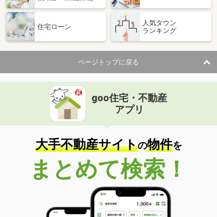
人気タウン
住宅ローン
ランキング
ページトップに戻る
goo住宅・不動産
アプリ
大手不動産サイト
物件
の
を
まとめて検索！