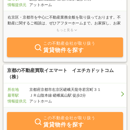
情報提供元
アットホーム
右京区・京都市を中心に不動産業務全般を取り扱っております。不
動産に関するご相談は、ぜひアフターホームまで。お家探し、お家
の売却、お家の改装は、街の住宅屋、アフターホームまで。リフォ
もっと見る
ーム・新築もお任せ下さい！！
この不動産会社が取り扱う
賃貸物件を探す
京都の不動産買取イエマート イエチカドットコム
（株）
所在地
京都府京都市右京区嵯峨天龍寺若宮町３１
最寄駅
ＪＲ山陰本線 嵯峨嵐山駅 徒歩2分
情報提供元
アットホーム
この不動産会社が取り扱う
賃貸物件を探す