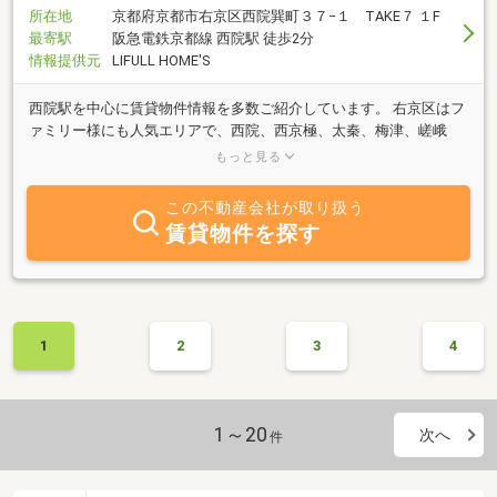
所在地
京都府京都市右京区西院巽町３７−１ TAKE７ １F
最寄駅
阪急電鉄京都線 西院駅 徒歩2分
情報提供元
LIFULL HOME'S
西院駅を中心に賃貸物件情報を多数ご紹介しています。 右京区はフ
ァミリー様にも人気エリアで、西院、西京極、太秦、梅津、嵯峨
野、嵯峨等の広範囲での物件をご用意しております。エリッツ西院
もっと見る
店へご来店下さい。
この不動産会社が取り扱う
賃貸物件を探す
1
2
3
4
1～20
次へ
件