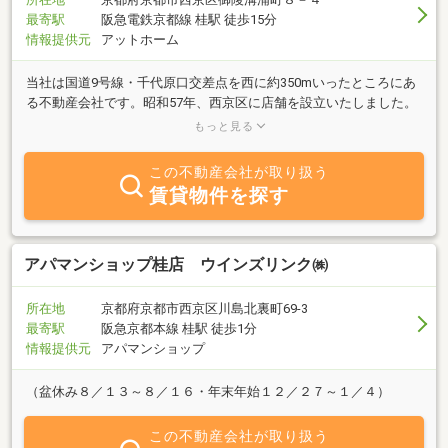
最寄駅
阪急電鉄京都線 桂駅 徒歩15分
情報提供元
アットホーム
当社は国道9号線・千代原口交差点を西に約350mいったところにあ
る不動産会社です。昭和57年、西京区に店舗を設立いたしました。
京都市内、向日市はもちろん、中でも特に西京区、会社から近くの
もっと見る
御陵、桂、樫原、山田、松尾周辺の不動産につきましては地域密着
ならではの情報力に自信があります。不動産の売買や建築という
この不動産会社が取り扱う
と、一生に何度もあることではありません、分からないこと、不安
賃貸物件を探す
に思うことがたくさんおありだと思います。そういったお客様の立
場に立って、ひとつひとつ丁寧に、不動産のプロフェッショナルと
して、お客様を全力でサポートいたします。店舗前に駐車スペース
もございます。売買に限らず、相続、空き家対策など不動産のこと
アパマンショップ桂店 ウインズリンク㈱
で気になることがございましたらどうぞお気軽にお立ち寄りくださ
い。
所在地
京都府京都市西京区川島北裏町69-3
最寄駅
阪急京都本線 桂駅 徒歩1分
情報提供元
アパマンショップ
（盆休み８／１３～８／１６・年末年始１２／２７～１／４）
この不動産会社が取り扱う