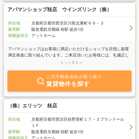
アパマンショップ桂店 ウインズリンク（株）
所在地
京都府京都市西京区川島北裏町６９－３
最寄駅
阪急電鉄京都線 桂駅 徒歩1分
情報提供元
アットホーム
アパマンショップはお客様に満足いただけるショップを目指し顧客
満足推進に取り組んでいます。ご来店頂いたお客様には、礼儀正し
く、誠心誠意、気にいったお部屋がみつかるまで全力で手伝いをさ
もっと見る
せていただきます。新人から経験豊富なスタッフが在籍しておりま
すので、ニーズに合った物件をご紹介させていただきます。西京
この不動産会社が取り扱う
区、向日市、長岡京市、大山崎、亀岡市で賃貸マンション・アパー
賃貸物件を探す
ト・貸家をお探しなら、アパマンショップ桂店へ！活気あふれるス
タッフが皆様のご来店をお待ちしております。当店横に敷地内駐車
場もございますのでお車でお越しいただいても大丈夫です。また当
店にはキッズスペースもございますので、小さなお子様も安心して
（株）エリッツ 桂店
遊べますので、ゆっくりお部屋探しできますね。
所在地
京都府京都市西京区桂野里町１７－３プランドール
１Ｆ
最寄駅
阪急電鉄京都線 桂駅 徒歩1分
情報提供元
アットホーム