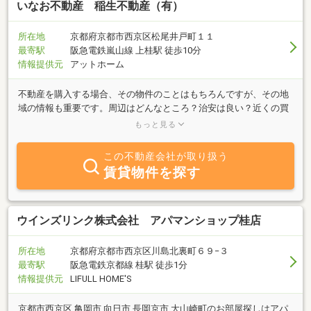
いなお不動産 稲生不動産（有）
所在地
京都府京都市西京区松尾井戸町１１
最寄駅
阪急電鉄嵐山線 上桂駅 徒歩10分
情報提供元
アットホーム
不動産を購入する場合、その物件のことはもちろんですが、その地
域の情報も重要です。周辺はどんなところ？治安は良い？近くの買
い物施設は？災害に強い場所？当社は、その地域をよくわかってい
もっと見る
る担当者が物件の情報とともに、このような地域の情報もご案内致
します！後悔のないマイホーム選びのお手伝いを致しますので、マ
この不動産会社が取り扱う
イホームの購入はぜひ「いなお不動産」にお任せ下さい！
賃貸物件を探す
ウインズリンク株式会社 アパマンショップ桂店
所在地
京都府京都市西京区川島北裏町６９−３
最寄駅
阪急電鉄京都線 桂駅 徒歩1分
情報提供元
LIFULL HOME'S
京都市西京区,亀岡市,向日市,長岡京市,大山崎町のお部屋探しはアパ