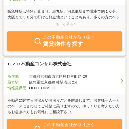
阪急桂駅は特急が止まり、烏丸駅、河原町駅まで電車で約１０分、
大阪まで３６分で行ける好立地ということもあり、多くの方のベッ
ドタウンとなっています。ガレージ付き物件も多く、ガレージの賃
もっと見る
料相場京都中心部と比べ、安くなっております。京都大学桂キャン
パス・京都市立芸術大学・京都経済短期大学・京都先端科学大学・
この不動産会社が取り扱う
京都保育福祉専門学校の方も多くご来店頂いております。JR桂川
賃貸物件を探す
駅、阪急洛西口駅・阪急嵐山線・阪急上桂駅・阪急松尾駅・阪急嵐
山駅の物件に関しても、多くの情報を提供させていただきます。小
学校区では松尾小学校区・桂小学校区・桂徳小学校区・桂川小学校
区・川岡東小学校区など、ご希望の小学校区でもお探しさせていた
ｏｚｅ不動産コンサル株式会社
だきます。桂離宮・松尾大社・嵐山・渡月橋・など観光地が近くに
ありますので、お気軽に立ち寄りください。新婚様向け・ご家族向
所在地
京都府京都市西京区桂野里町31-29
け・単身者向け全ての物件が揃っている地域です。西京区でお部屋
最寄駅
阪急電鉄京都線 桂駅 徒歩2分
探しをされるなら是非エリッツまでご来店下さい。
情報提供元
LIFULL HOME'S
不動産に関するお悩みやお困りごとを解決します。お客様一人一人
のペースに合わせてご相談に乗りますので、ゆっくりと考えたい方
もお急ぎの方もお気軽にご相談下さい。
この不動産会社が取り扱う