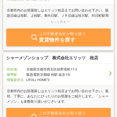
京都市内のお部屋探しはエリッツ桂店までお問い合わせ下さい。阪
急沿線は桂駅、上桂駅、東向日駅、ＪＲ沿線は桂川駅、向日町駅周
辺でしたらお任せ下さい。親切、丁寧に、お客様にぴったりのお部
もっと見る
屋をご紹介します。
この不動産会社が取り扱う
賃貸物件を探す
シャーメゾンショップ 株式会社エリッツ 桂店
所在地
京都府京都市西京区桂野里町17-3
最寄駅
阪急電鉄京都線 桂駅 徒歩1分
情報提供元
LIFULL HOME'S
京都市内のお部屋探しはエリッツ桂店までお問い合わせ下さい。親
切、丁寧に、あなたにぴったりのお部屋をご紹介します。「シャー
メゾン」も多数取り扱いがございます。
この不動産会社が取り扱う