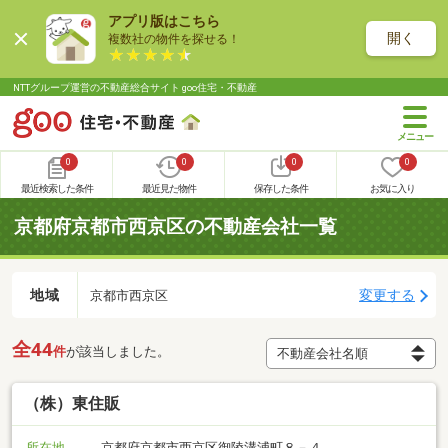
アプリ版はこちら
開く
複数社の物件を探せる！
NTTグループ運営の不動産総合サイト goo住宅・不動産
0
0
0
0
最近検索した条件
最近見た物件
保存した条件
お気に入り
京都府京都市西京区の不動産会社一覧
地域
変更する
京都市西京区
全44
件
が該当しました。
（株）東住販
所在地
京都府京都市西京区御陵溝浦町８－４