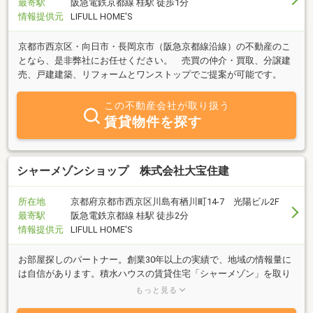
最寄駅
阪急電鉄京都線 桂駅 徒歩1分
情報提供元
LIFULL HOME'S
京都市西京区・向日市・長岡京市（阪急京都線沿線）の不動産のこ
となら、是非弊社にお任せください。 売買の仲介・買取、分譲建
売、戸建建築、リフォームとワンストップでご提案が可能です。
この不動産会社が取り扱う
賃貸物件を探す
シャーメゾンショップ 株式会社大宝住建
所在地
京都府京都市西京区川島有栖川町14-7 光陽ビル2F
最寄駅
阪急電鉄京都線 桂駅 徒歩2分
情報提供元
LIFULL HOME'S
お部屋探しのパートナー。創業30年以上の実績で、地域の情報量に
は自信があります。積水ハウスの賃貸住宅「シャーメゾン」を取り
扱うシャーメゾン ショップ加盟店。新築物件の情報などをいち早く
もっと見る
お届け可能です。