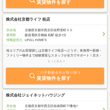
賃貸物件を探す
株式会社京都ライフ 桂店
所在地
京都府京都市西京区桂野里町５０
最寄駅
阪急電鉄京都線 桂駅 徒歩1分
情報提供元
LIFULL HOME'S
桂エリアのお部屋探しは京都ライフ桂店へどうぞ。単身用〜新婚・
ファミリー物件まで経験豊富なスタッフが全力でサポート！京大・
経短大の新入生の皆様、初めてのシングルライフ！京都ライフへお
もっと見る
まかせ下さい！
この不動産会社が取り扱う
賃貸物件を探す
株式会社ジェイネットハウジング
所在地
京都府京都市西京区桂南巽町77番地1