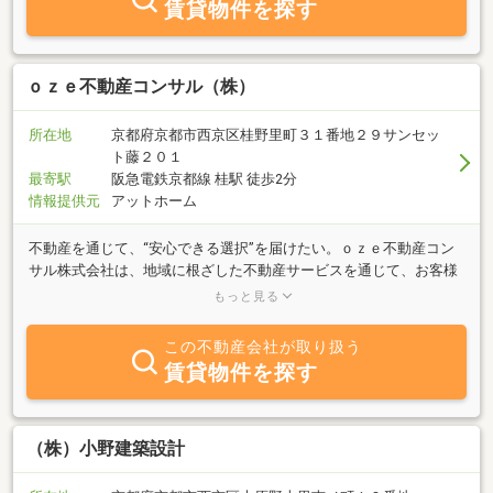
賃貸物件を探す
ｏｚｅ不動産コンサル（株）
所在地
京都府京都市西京区桂野里町３１番地２９サンセッ
ト藤２０１
最寄駅
阪急電鉄京都線 桂駅 徒歩2分
情報提供元
アットホーム
不動産を通じて、“安心できる選択”を届けたい。ｏｚｅ不動産コン
サル株式会社は、地域に根ざした不動産サービスを通じて、お客様
一人ひとりにとっての最善の選択をサポートしています。引き取
もっと見る
り・査定・売却・活用まで、不動産のあらゆるご相談に、誠実に向
き合います。小さな不安や疑問も、どうぞ安心してご相談くださ
この不動産会社が取り扱う
い。使っていない土地や空き家、相続したままの不動産など、手放
賃貸物件を探す
したい物件はありませんか？ｏｚｅ不動産コンサルでは、そうした
不動産の無料査定・引き取りを行っています。「老朽化が進んで売
れないかも…」「管理の手間や税金の負担をなくしたい」そんなお
悩みに、地域密着型のサポートで丁寧に対応いたします。手続きは
（株）小野建築設計
すべてサポートしますので、まずはお気軽にご相談ください。