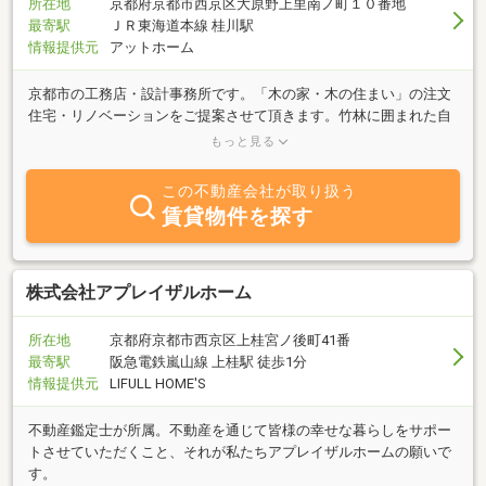
所在地
京都府京都市西京区大原野上里南ノ町１０番地
最寄駅
ＪＲ東海道本線 桂川駅
情報提供元
アットホーム
京都市の工務店・設計事務所です。「木の家・木の住まい」の注文
住宅・リノベーションをご提案させて頂きます。竹林に囲まれた自
然豊かな場所に事務所があります。 外観のデザインも木目と白を基
もっと見る
調にシンプルですが、内装も窓枠に木をはめたり造作家具や見せる
梁など、弊社のセンスが凝縮されたこだわりの造りになっていま
この不動産会社が取り扱う
す。 事務所にお越しの際は、ぜひご覧ください。
賃貸物件を探す
株式会社アプレイザルホーム
所在地
京都府京都市西京区上桂宮ノ後町41番
最寄駅
阪急電鉄嵐山線 上桂駅 徒歩1分
情報提供元
LIFULL HOME'S
不動産鑑定士が所属。不動産を通じて皆様の幸せな暮らしをサポー
トさせていただくこと、それが私たちアプレイザルホームの願いで
す。