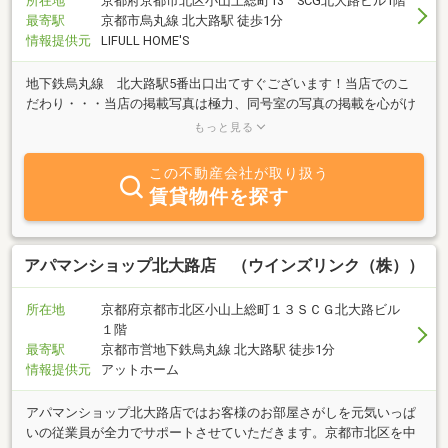
所在地
京都府京都市北区小山上総町13 SCG北大路ビル1階
最寄駅
京都市烏丸線 北大路駅 徒歩1分
情報提供元
LIFULL HOME'S
地下鉄烏丸線 北大路駅5番出口出てすぐございます！当店でのこ
だわり・・・当店の掲載写真は極力、同号室の写真の掲載を心がけ
ております。より、正確な情報をご提供できる様に日々更新させて
もっと見る
頂きます！
この不動産会社が取り扱う
賃貸物件を探す
アパマンショップ北大路店 （ウインズリンク（株））
所在地
京都府京都市北区小山上総町１３ＳＣＧ北大路ビル
１階
最寄駅
京都市営地下鉄烏丸線 北大路駅 徒歩1分
情報提供元
アットホーム
アパマンショップ北大路店ではお客様のお部屋さがしを元気いっぱ
いの従業員が全力でサポートさせていただきます。京都市北区を中