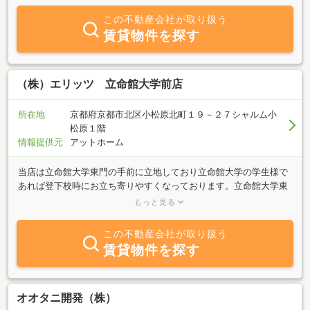
リッツグループの賃貸情報量は京都市内全域をくまなく網羅。京都
この不動産会社が取り扱う
市内で賃貸生活をお考えの方は、単身、ファミリーを問わず、賃貸
賃貸物件を探す
のエリッツ白梅町店にお問い合わせ下さい。 北野白梅町エリアはス
ーパーのイズミヤや各種コンビニ、ファーストフード店が揃ってお
り、立命館大学や佛教大学の学生さんに人気が高いエリアです。単
身者様の賃貸生活を送るのに便利な場所です。 北野白梅町の駅から
（株）エリッツ 立命館大学前店
は、日本有数の観光地である嵐山や太秦、桜で有名な御室仁和寺、
京都の中心四条烏丸や四条河原町にもバス１本で行けます。 京都で
所在地
京都府京都市北区小松原北町１９－２７シャルム小
賃貸生活をお考えの方は、ぜひ一度エリッツ白梅町店にお問い合わ
松原１階
せ下さい。
情報提供元
アットホーム
当店は立命館大学東門の手前に立地しており立命館大学の学生様で
あれば登下校時にお立ち寄りやすくなっております。立命館大学東
門から徒歩1分ですので授業の空き時間や昼休みにも十分お越しい
もっと見る
ただけます。立命館大学衣笠キャンパス周辺の学生向けマンショ
ン・アパートはもちろんファミリー向けマンションや戸建て賃貸な
この不動産会社が取り扱う
ど幅広い物件をご紹介させていただきます。また、短期入居・ペッ
賃貸物件を探す
ト相談物件・外国籍対応物件・保証人不要物件など様々なニーズに
対応する物件を取り揃えております。立命生に人気の白梅町・平
野・円町エリアの物件も多数取り扱っております。新入生・在校生
に関わらず1人暮らしが初めての方でも安心してお任せください。
オオタニ開発（株）