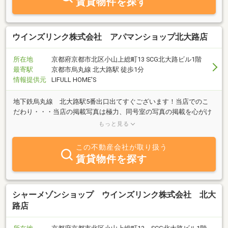
賃貸物件を探す
いことを気軽にご相談いただけるような店舗を目指してまいりま
す。京都市北区、堀川北大路の交差点を少し東へ、イメージキャラ
クター「ウィルわんこ」が目印のお店でお待ちしております。
ウインズリンク株式会社 アパマンショップ北大路店
所在地
京都府京都市北区小山上総町13 SCG北大路ビル1階
最寄駅
京都市烏丸線 北大路駅 徒歩1分
情報提供元
LIFULL HOME'S
地下鉄烏丸線 北大路駅5番出口出てすぐございます！当店でのこ
だわり・・・当店の掲載写真は極力、同号室の写真の掲載を心がけ
ております。より、正確な情報をご提供できる様に日々更新させて
もっと見る
頂きます！
この不動産会社が取り扱う
賃貸物件を探す
シャーメゾンショップ ウインズリンク株式会社 北大
路店