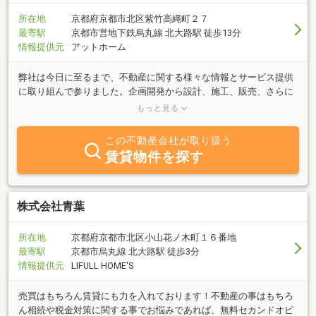
また、留学生さんは入国前に申込ができる物件もありますので来日
前にお部屋探しも可能です。もちろん社会人の方も大歓迎です。 単
所在地
京都府京都市北区紫竹高縄町２７
身社会人向けの1ＤＫ・1ＬＤＫの物件や立命館大学関係者にニーズ
最寄駅
京都市営地下鉄烏丸線 北大路駅 徒歩13分
の高いセカンドハウスとして使えるお部屋もご紹介可能です。ファ
情報提供元
アットホーム
ミリー向け物件としては京都市内でも屈指の賃料相場が安い原谷エ
リアの物件を取り扱っております。お手頃な家賃で広い戸建て賃貸
弊社は今日に至るまで、不動産に関する様々な情報とサービス提供
や駐車場付きの物件を借りることができます。
に取り組んで参りました。企画開発から設計、施工、販売、さらに
アフターサービスにいたるまで、皆様方のご要望にお応えして参り
もっと見る
ます。人と住まいのグットパートナーとして、より確かな情報とサ
ービスをご提供できるよう努めて参ります。
この不動産会社が取り扱う
賃貸物件を探す
株式会社青葉
所在地
京都府京都市北区小山花ノ木町１６番地
最寄駅
京都市烏丸線 北大路駅 徒歩3分
情報提供元
LIFULL HOME'S
売買はもちろん賃貸にも力を入れております！不動産の事はもちろ
ん相続や税金対策に関する事でお悩みであれば、無料セカンドオピ