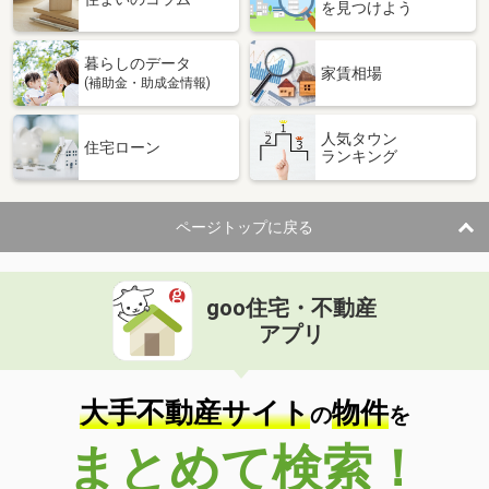
を見つけよう
暮らしのデータ
家賃相場
(補助金・助成金情報)
人気タウン
住宅ローン
ランキング
ページトップに戻る
goo住宅・不動産
アプリ
大手不動産サイト
物件
の
を
まとめて検索！