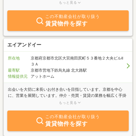
心に地下鉄烏丸線沿線等京都市一円でのお部屋探しの際は是非是非
もっと見る
アパマンショップ北大路店まで！！お部屋探し品質のテレビCMが本
当だということを是非感じて下さい！！当店でのこだわり・・・掲
この不動産会社が取り扱う
載写真は掲載部屋ど同号室の写真掲載を極力掲載させていただいて
賃貸物件を探す
おります。まだまだ100％ではございませんが、その際でも同タイ
プのお部屋、同フロアの写真掲載を心がけて日々更新させて頂いて
おります。また、当サイトでの広告物件は一部ですので、他気にな
るお部屋がございましたらアパマンショップホームページへのアク
エイアンドイー
セスをお待ちしております！
所在地
京都府京都市北区大宮南田尻町５３番地２大央ビルⅡ
３Ａ
最寄駅
京都市営地下鉄烏丸線 北大路駅
情報提供元
アットホーム
出会いを大切に末長いお付き合いを目指しています。京都を中心
に、営業を展開しています。仲介・売買・賃貸の業務を幅広く手掛
けております。女性スタッフで営業しておりますのでお客様のニー
もっと見る
ズに合ったものをキメ細かく、ご提案させて頂いております。
この不動産会社が取り扱う
賃貸物件を探す