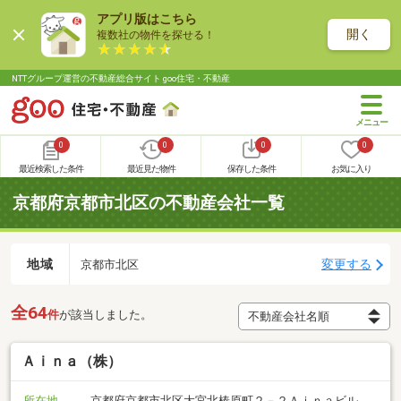
アプリ版はこちら
開く
複数社の物件を探せる！
NTTグループ運営の不動産総合サイト goo住宅・不動産
0
0
0
0
最近検索した条件
最近見た物件
保存した条件
お気に入り
京都府京都市北区の不動産会社一覧
地域
変更する
京都市北区
全64
件
が該当しました。
Ａｉｎａ（株）
所在地
京都府京都市北区大宮北椿原町２－２Ａｉｎａビル