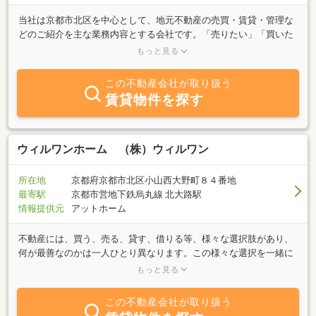
当社は京都市北区を中心として、地元不動産の売買・賃貸・管理な
どのご紹介を主な業務内容とする会社です。「売りたい」「買いた
い」「貸したい」「借りたい」ご希望の方、不動産に関する質問は
もっと見る
何でもお気軽にご相談ください。豊富な情報力でお客様のご希望に
併せたスピーディな対応を心掛けております。又、リフォームも得
この不動産会社が取り扱う
意としておりますので何でもお気軽にご相談下さい。
賃貸物件を探す
ウィルワンホーム （株）ウィルワン
所在地
京都府京都市北区小山西大野町８４番地
最寄駅
京都市営地下鉄烏丸線 北大路駅
情報提供元
アットホーム
不動産には、買う、売る、貸す、借りる等、様々な選択肢があり、
何が最善なのかは一人ひとり異なります。この様々な選択を一緒に
考え、ご相談から答えを導き出すまでワンストップで力になれる、
もっと見る
「すまいのワンストップパートナー」でありたい、そう思っていま
す。また、地域に寄り添い、必要とされる、 街の小さなお医者さん
この不動産会社が取り扱う
のように、不動産や住まいのことでなにか困ったこと、聞いてみた