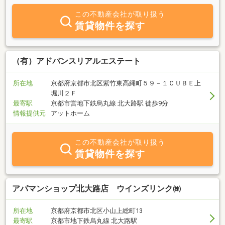
ィングでお客様のより良い満足の提供を心がけております。顧客の
この不動産会社が取り扱う
多くは、既存の顧客からのご紹介です。ながいお付き合いのできる
賃貸物件を探す
地域密着の不動産屋です。賃貸管理、京町家保存活用にも力を入れ
ております。貸す・借りる・京町家不動産 お気軽にご相談下さ
い。皆様と長いお付き合いができるよう、ご相談ごと心からお待ち
しております。
（有）アドバンスリアルエステート
所在地
京都府京都市北区紫竹東高縄町５９－１ＣＵＢＥ上
堀川２Ｆ
最寄駅
京都市営地下鉄烏丸線 北大路駅 徒歩9分
情報提供元
アットホーム
この不動産会社が取り扱う
賃貸物件を探す
アパマンショップ北大路店 ウインズリンク㈱
所在地
京都府京都市北区小山上総町13
最寄駅
京都市地下鉄烏丸線 北大路駅