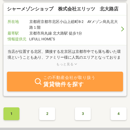
シャーメゾンショップ 株式会社エリッツ 北大路店
所在地
京都府京都市北区小山上総町8-2 AYメゾン烏丸北大
路１階
最寄駅
京都市烏丸線 北大路駅 徒歩1分
情報提供元
LIFULL HOME'S
当店が位置する北区、隣接する左京区は京都市中でも落ち着いた環
境ということもあり、ファミリー様に人気のエリアとなっておりま
す。京都市内中であればどこでもお部屋探しは可能ですので、安心
もっと見る
してお任せください。
この不動産会社が取り扱う
賃貸物件を探す
1
2
3
4