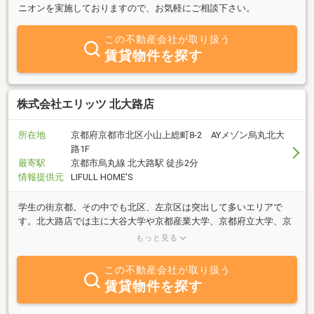
ニオンを実施しておりますので、お気軽にご相談下さい。
この不動産会社が取り扱う
賃貸物件を探す
株式会社エリッツ 北大路店
所在地
京都府京都市北区小山上総町8-2 AYメゾン烏丸北大
路1F
最寄駅
京都市烏丸線 北大路駅 徒歩2分
情報提供元
LIFULL HOME'S
学生の街京都。その中でも北区、左京区は突出して多いエリアで
す。北大路店では主に大谷大学や京都産業大学、京都府立大学、京
都工芸繊維大学や京都精華大学生のお部屋探しをお手伝いさせてい
もっと見る
ただいております。
この不動産会社が取り扱う
賃貸物件を探す