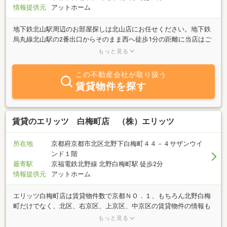
情報提供元
アットホーム
地下鉄北山駅周辺のお部屋探しは北山店にお任せください。地下鉄
烏丸線北山駅の2番出口からそのまま西へ徒歩1分の距離に当店はご
ざいます。（進々堂さんの西隣です）お車でお越しの際は、近くの
もっと見る
パーキングをご利用下さい。パーキング代は無料でサービスさせて
頂いております。お部屋探しで、学生様・社会人様・ご家族様、法
この不動産会社が取り扱う
人様などなど、すべてのお客様の「夢」を叶えます！北山エリア
賃貸物件を探す
は、緑や公園が多く環境が良いのでファミリーのお客様にも人気な
場所となっております。スタッフ一同、お客様のご来店・お問い合
わせをお待ちしております。安心・安全なお部屋探しはエリッツ北
山店まで。
賃貸のエリッツ 白梅町店 （株）エリッツ
所在地
京都府京都市北区北野下白梅町４４－４サザンウイ
ンド１階
最寄駅
京福電鉄北野線 北野白梅町駅 徒歩2分
情報提供元
アットホーム
エリッツ白梅町店は賃貸物件数で京都ＮＯ．１、もちろん北野白梅
町だけでなく、北区、右京区、上京区、中京区の賃貸物件の情報も
多数そろえております。 また、白梅町店の周りには多数の大学がご
もっと見る
ざいますので、長年多くの学生様にご利用いただいております。 エ