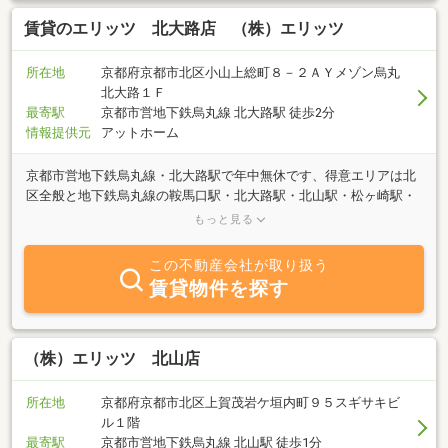
賃貸のエリッツ 北大路店 （株）エリッツ
所在地
京都府京都市北区小山上総町８－２ＡＹメゾン烏丸
北大路１Ｆ
最寄駅
京都市営地下鉄烏丸線 北大路駅 徒歩2分
情報提供元
アットホーム
京都市営地下鉄烏丸線・北大路駅で年中無休です、得意エリアは北
区全般と地下鉄烏丸線の鞍馬口駅・北大路駅・北山駅・松ヶ崎駅・
国際会館駅です。京都市北部は昔から閑静な住宅地として人気で
もっと見る
す、また京都府立植物園や鴨川沿いの公園など自然を満喫できる環
境でです。下鴨の葵小学校区は以前よりファミリーの方に人気が有
この不動産会社が取り扱う
りましたが、最近は立命館小学校や同志社小学校など有名大学の附
賃貸物件を探す
属小学校へ通うためにお部屋探しされる方もご来店いただいており
ます、ファミリー向けのお部屋探しに自信があります。大谷大学、
京都府立大学、佛教大学、京都ノートルダム女子大学、京都工芸繊
維大学の学生さんも多くご来店いただきますが、北大路店の近くに
（株）エリッツ 北山店
京都産業大学の葵寮があるため、京都産業大学の寮生さんも毎年ご
来店いただいておりますので、学生の一人暮らし向けのお部屋探し
所在地
京都府京都市北区上賀茂岩ケ垣内町９５スギサキビ
も任せて下さい、女性スタッフもおります、安心・安全なお部屋探
ル１階
しはエリッツ北大路店。
最寄駅
京都市営地下鉄烏丸線 北山駅 徒歩1分