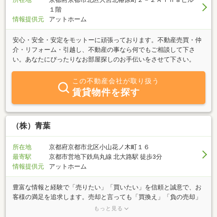
１階
情報提供元
アットホーム
安心・安全・安定をモットーに頑張っております。不動産売買・仲
介・リフォーム・引越し、不動産の事なら何でもご相談して下さ
い。あなたにぴったりなお部屋探しのお手伝いをさせて下さい。
この不動産会社が取り扱う
賃貸物件を探す
（株）青葉
所在地
京都府京都市北区小山花ノ木町１６
最寄駅
京都市営地下鉄烏丸線 北大路駅 徒歩3分
情報提供元
アットホーム
豊富な情報と経験で「売りたい」「買いたい」を信頼と誠意で、お
客様の満足を追求します。売却と言っても「買換え」「負の売却」
「換金」理由はそれぞれ、弊社の営業内容の仲介、買い取り、建て
もっと見る
売り、建築、資産活用、セカンドオピニオン等の不動産コンサルテ