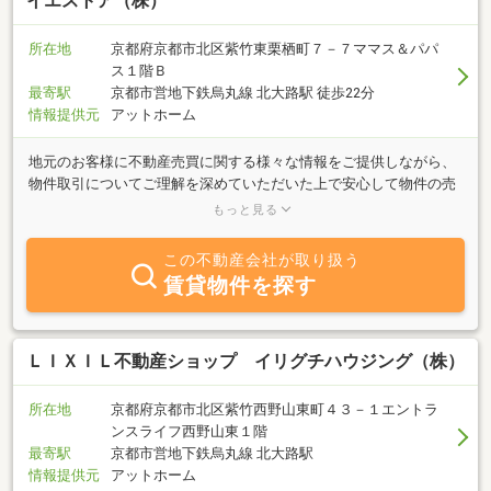
イエストア（株）
所在地
京都府京都市北区紫竹東栗栖町７－７ママス＆パパ
ス１階Ｂ
最寄駅
京都市営地下鉄烏丸線 北大路駅 徒歩22分
情報提供元
アットホーム
地元のお客様に不動産売買に関する様々な情報をご提供しながら、
物件取引についてご理解を深めていただいた上で安心して物件の売
買に取り組んでいただけるようにサポートしております。今後も、
もっと見る
地域に根差した物件管理のプロとしてお客様目線の丁寧な応対を心
掛けてまいります。物件の売却をご依頼いただいたお客様に対して
この不動産会社が取り扱う
は、お客様のご事情・ご意向をしっかり把握した上でお客様の利
賃貸物件を探す
益・お立場に配慮した最適な売却プランをナビゲートいたします。
購入希望者にアピールできる物件の好条件などについても適宜アド
バイスいたします。
ＬＩＸＩＬ不動産ショップ イリグチハウジング（株）
所在地
京都府京都市北区紫竹西野山東町４３－１エントラ
ンスライフ西野山東１階
最寄駅
京都市営地下鉄烏丸線 北大路駅
情報提供元
アットホーム