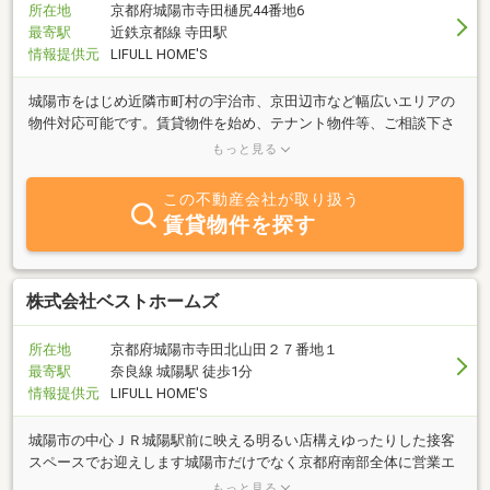
所在地
京都府城陽市寺田樋尻44番地6
最寄駅
近鉄京都線 寺田駅
情報提供元
LIFULL HOME'S
城陽市をはじめ近隣市町村の宇治市、京田辺市など幅広いエリアの
物件対応可能です。賃貸物件を始め、テナント物件等、ご相談下さ
いませ。クレジットカード決済にも対応した店舗となっておりま
もっと見る
す。
この不動産会社が取り扱う
賃貸物件を探す
株式会社ベストホームズ
所在地
京都府城陽市寺田北山田２７番地１
最寄駅
奈良線 城陽駅 徒歩1分
情報提供元
LIFULL HOME'S
城陽市の中心ＪＲ城陽駅前に映える明るい店構えゆったりした接客
スペースでお迎えします城陽市だけでなく京都府南部全体に営業エ
リアを広げ新築・売買仲介・賃貸管理業務などあらゆるご相談を承
もっと見る