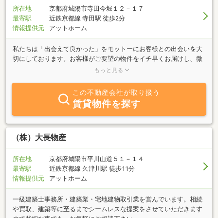
所在地
京都府城陽市寺田今堀１２－１７
最寄駅
近鉄京都線 寺田駅 徒歩2分
情報提供元
アットホーム
私たちは「出会えて良かった」をモットーにお客様との出会いを大
切にしております。お客様がご要望の物件をイチ早くお届けし、微
力ながらお手伝いさせていただいております。どうぞお気軽にご相
もっと見る
談、ご来店お待ちしております。
この不動産会社が取り扱う
賃貸物件を探す
（株）大長物産
所在地
京都府城陽市平川山道５１－１４
最寄駅
近鉄京都線 久津川駅 徒歩11分
情報提供元
アットホーム
一級建築士事務所・建築業・宅地建物取引業を営んでいます。相続
や買取、建築等に至るまでシームレスな提案をさせていただきます