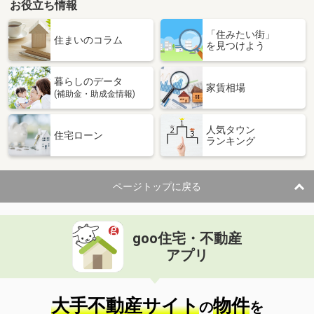
お役立ち情報
「住みたい街」
住まいのコラム
を見つけよう
暮らしのデータ
家賃相場
(補助金・助成金情報)
人気タウン
住宅ローン
ランキング
ページトップに戻る
goo住宅・不動産
アプリ
大手不動産サイト
物件
の
を