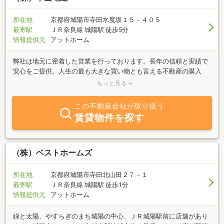
所在地
京都府城陽市寺田水度坂１５－４０５
最寄駅
ＪＲ奈良線 城陽駅 徒歩5分
情報提供元
アットホーム
弊社は地元に密着した営業を行っております。長年の信頼と実績で
安心をご提供。人生の最も大きな買い物とも言える不動産の購入
や、賃貸、またリフォームもしておりますので改装や新築等何でも
もっと見る
ご相談下さい。一人一人のご希望は違うからこそ、それぞれに寄り
添った形で、皆様の夢を実現するべく精一杯頑張ります。地元の皆
この不動産会社が取り扱う
様と深く、長く、早くをモットーに、これからも頼って頂ける会社
賃貸物件を探す
で在り続けられるようスタッフ一同努めて参りますので、是非お気
軽にご連絡下さい。■オンライン見学会ご予約受付中■ZOOM、
GoogleMeetなどを通してお客様がご来場せずに、内見が可能で
す。実際にご来場することが困難なお客様にも、現地で内覧するの
（株）ベストホームズ
と同じようにわかりやすくご案内致します。また、新型コロナウイ
ルスを含む感染症予防・拡散防止対策といたしまして、以下のよう
所在地
京都府城陽市寺田北山田２７－１
な取組みをおこなっております。●弊社社員はマスク着用にて対応
最寄駅
ＪＲ奈良線 城陽駅 徒歩1分
させていただきます。予めご了承ください。●体調に不安のあるお
情報提供元
アットホーム
客様はくれぐれもご無理をなさらないようお願いします。ご希望の
方は、お電話にてお問合せ下さい。
緑と太陽、やすらぎのまち城陽の中心、ＪＲ城陽駅前に店舗があり