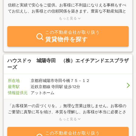
信頼と実績で安心をご提供。お客様に不利益になりえる事柄もすべ
てお伝えし、お客様との信頼関係を築きます。豊富な不動産知識と
経験で居住・事業用問わず賃貸・売買・管理など幅広く業務を行っ
もっと見る
ております。入退去管理・入金管理・クレーム対応等でお困りであ
ったり現管理会社とのご不満ある家主様、借りたい・買いたい・売
この不動産会社が取り扱う
りたい、相続にお困りのかたぜひ一度ご相談ください。また新築戸
賃貸物件を探す
建・リフォームもしております。事前予約にて案内やご相談も24時
間ご対応いたします。まずはお気軽にお問合せください。
ハウスドゥ 城陽寺田 （株）エイチアンドエスブラザ
ーズ
所在地
京都府城陽市寺田今橋７５－１２
最寄駅
近鉄京都線 寺田駅 徒歩12分
情報提供元
アットホーム
「お客様第一の店づくりを。」無理な営業は致しません。お客様の
ご要望に真摯に耳を傾け、本質を理解し、お客様が本当に必要とさ
れている情報をより迅速に、より豊富に、より的確にご提供できる
もっと見る
よう、全力を尽くしています。ハウスドゥ！に行けば、住宅に関す
るどんな些細なことでも相談にのってもらえる、 ワクワクしながら
この不動産会社が取り扱う