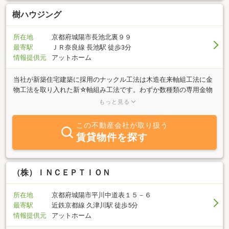
樹ハウジング
所在地
京都府城陽市長池北裏９９
最寄駅
ＪＲ奈良線 長池駅 徒歩3分
情報提供元
アットホーム
当社が新築住宅建築に採用のナックル工法は木造在来軸組工法に金
物工法を取り入れた新☆軸組み工法です。わずか数種類の専用金物
で軸組みを接合し住宅の躯体強度を飛躍的に高めます！またソーラ
もっと見る
ー発電システム採用の住宅も建築いたしますのでぜひともお問い合
わせ下さい。
この不動産会社が取り扱う
賃貸物件を探す
（株）ＩＮＣＥＰＴＩＯＮ
所在地
京都府城陽市平川中道表１５－６
最寄駅
近鉄京都線 久津川駅 徒歩5分
情報提供元
アットホーム