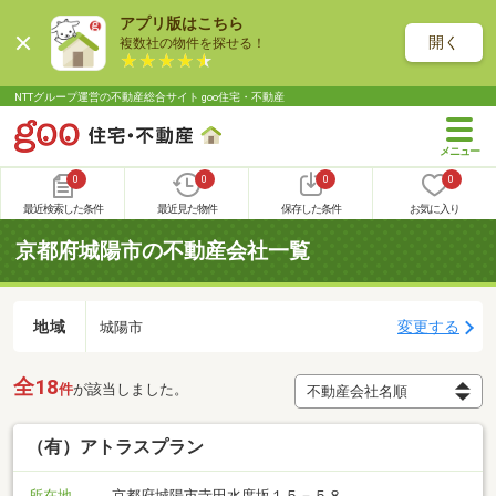
アプリ版はこちら
開く
複数社の物件を探せる！
NTTグループ運営の不動産総合サイト goo住宅・不動産
0
0
0
0
最近検索した条件
最近見た物件
保存した条件
お気に入り
京都府城陽市の不動産会社一覧
地域
変更する
城陽市
全18
件
が該当しました。
（有）アトラスプラン
所在地
京都府城陽市寺田水度坂１５－５８