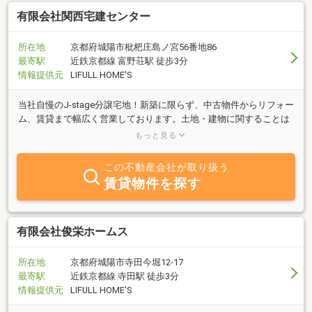
有限会社関西宅建センター
所在地
京都府城陽市枇杷庄島ノ宮56番地86
最寄駅
近鉄京都線 富野荘駅 徒歩3分
情報提供元
LIFULL HOME'S
当社自慢のJ-stage分譲宅地！新築に限らず、中古物件からリフォー
ム、賃貸まで幅広く営業しております。土地・建物に関することは
まずご相談下さい。条件等が合いましたら買取等も行っておりま
もっと見る
す。
この不動産会社が取り扱う
賃貸物件を探す
有限会社俊栄ホームス
所在地
京都府城陽市寺田今堀12-17
最寄駅
近鉄京都線 寺田駅 徒歩3分
情報提供元
LIFULL HOME'S