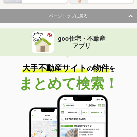
ページトップに戻る
goo住宅・不動産
アプリ
大手不動産サイト
物件
の
を
まとめて検索！