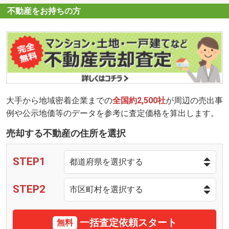
不動産をお持ちの方
大手から地域密着企業までの
全国約2,500社
が周辺の売出事
例や公示地価等のデータを参考に査定価格を算出します。
売却する不動産の住所を選択
STEP1
STEP2
一括査定依頼スタート
無料