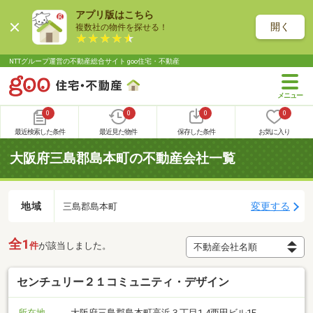
アプリ版はこちら
開く
複数社の物件を探せる！
NTTグループ運営の不動産総合サイト goo住宅・不動産
0
0
0
0
最近検索した条件
最近見た物件
保存した条件
お気に入り
大阪府三島郡島本町の不動産会社一覧
地域
変更する
三島郡島本町
全1
件
が該当しました。
センチュリー２１コミュニティ・デザイン
所在地
大阪府三島郡島本町高浜３丁目1-4西田ビル1F