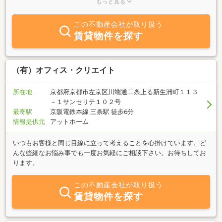
もっと見る
であり、京阪電車の終着駅：出町柳にある弊社では、京都大学関係
者はもちろん、地域にお住いの単身社会人さんやファミリー層に至
この不動産会社が取り扱う
るまで、数多くのお客様に支えられ、今日がございます。左京区、
賃貸物件を探す
上京区でお部屋探しを希望されるすべてのお客様をスタッフ一同心
よりお待ちしております。
（有）オフィス・クリエイト
所在地
京都府京都市左京区川端通二条上る新生洲町１１３
－１サンセリテ１０２号
最寄駅
京阪電鉄本線 三条駅 徒歩6分
情報提供元
アットホーム
いつもお客様と同じ目線に立って考えることを心掛けています。ど
んな些細なお悩み事でも一度お気軽にご相談下さい。お待ちしてお
ります。
この不動産会社が取り扱う
賃貸物件を探す