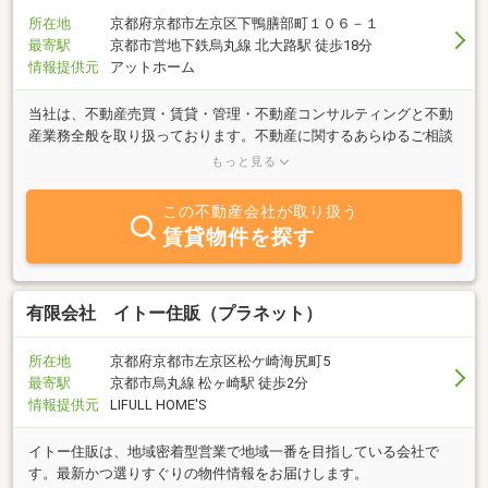
所在地
京都府京都市左京区下鴨膳部町１０６－１
最寄駅
京都市営地下鉄烏丸線 北大路駅 徒歩18分
情報提供元
アットホーム
当社は、不動産売買・賃貸・管理・不動産コンサルティングと不動
産業務全般を取り扱っております。不動産に関するあらゆるご相談
（売却・購入・買い替え・相続・債務弁済・賃貸・管理・余剰資産
もっと見る
活用等・・・）を無料で不動産コンサルティング技能登録者が応じ
ておりますので、まずはお気軽に御相談下さい。個々のお客様に適
この不動産会社が取り扱う
したベストなアドバイス・物件を御提案・御紹介させて頂きます。
賃貸物件を探す
有限会社 イトー住販（プラネット）
所在地
京都府京都市左京区松ケ崎海尻町5
最寄駅
京都市烏丸線 松ヶ崎駅 徒歩2分
情報提供元
LIFULL HOME'S
イトー住販は、地域密着型営業で地域一番を目指している会社で
す。最新かつ選りすぐりの物件情報をお届けします。