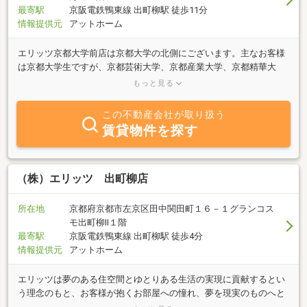
最寄駅
京阪電鉄鴨東線 出町柳駅 徒歩11分
情報提供元
アットホーム
エリッツ京都大学前店は京都大学の北側にございます。主なお客様
は京都大学生ですが、京都芸術大学、京都産業大学、京都精華大
学、京都工芸繊維大学などの学生さんにも良く利用して頂いており
もっと見る
ます。京都大学エリアでの経験歴が豊富なスタッフが多数在籍して
おります。京都大学の桂キャンパスや宇治キャンパスの物件のご紹
この不動産会社が取り扱う
介もしておりますので、お気軽にご相談下さい。京都大学受験生様
賃貸物件を探す
の合格前申込も対応しておりますので、合格発表前でも気軽にお問
い合わせください。ファミリーさんは、良くご案内するエリアは北
白川や浄土寺周辺です。京都大学関係者や京大病院関係者向けの物
件も多数扱っております。新婚さん・友人同士のシェア入居・ガレ
（株）エリッツ 出町柳店
ージ付きの物件など様々なニーズに対応しております。もちろんそ
れ以外にも左京区全般、京都市内ならどこでも対応出来ます！京都
所在地
京都府京都市左京区田中関田町１６－１グランコス
大学前店のスタッフ一同、皆様との出会いをお待ちしております。
モ出町柳Ⅱ１階
最寄駅
京阪電鉄鴨東線 出町柳駅 徒歩4分
情報提供元
アットホーム
エリッツは夢のある住空間とゆとりある生活の実現に貢献するとい
う理念のもと、お客様が抱くお部屋への憧れ、夢を現実のものへと
させていただくお手伝いをさせて頂きます。京都市左京区の玄関口