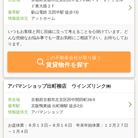
ド東大路２Ｆ
最寄駅
叡山電鉄 元田中駅 徒歩1分
情報提供元
アットホーム
いつもお客様と同じ目線に立って考えることを心掛けています。ど
んな些細なお悩み事でも一度お気軽にご相談下さい。お待ちしてお
ります。
この不動産会社が取り扱う
賃貸物件を探す
アパマンショップ出町柳店 ウインズリンク㈱
所在地
京都府京都市左京区田中関田町28-9
最寄駅
京阪鴨東線 出町柳駅 徒歩2分
情報提供元
アパマンショップ
お盆休業：８月１３日～８月１６日 年末年始休業：１２月２７日
～１月４日