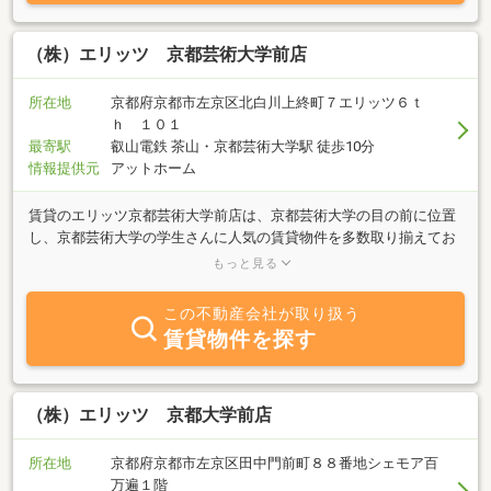
の方にも人気のあるエリアです。ミニミニ出町柳店スタッフ一同、
皆様からのお問い合わせ、ご来店を心よりお待ちしております。
（株）エリッツ 京都芸術大学前店
所在地
京都府京都市左京区北白川上終町７エリッツ６ｔ
ｈ １０１
最寄駅
叡山電鉄 茶山・京都芸術大学駅 徒歩10分
情報提供元
アットホーム
賃貸のエリッツ京都芸術大学前店は、京都芸術大学の目の前に位置
し、京都芸術大学の学生さんに人気の賃貸物件を多数取り揃えてお
ります。京都芸術大学だけでなく、京都大学の学生さんや京都芸術
もっと見る
大学でお勤めの方、左京区に住みたい社会人の方も大歓迎です。北
白川エリアには北白川小学校など、人気の学区が沢山あります。京
この不動産会社が取り扱う
都芸術大学のお客様以外にも、左京区のご家族向け賃貸物件もお任
賃貸物件を探す
せください。
（株）エリッツ 京都大学前店
所在地
京都府京都市左京区田中門前町８８番地シェモア百
万遍１階