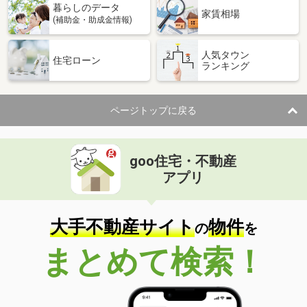
暮らしのデータ
家賃相場
(補助金・助成金情報)
人気タウン
住宅ローン
ランキング
ページトップに戻る
goo住宅・不動産
アプリ
大手不動産サイト
物件
の
を
まとめて検索！