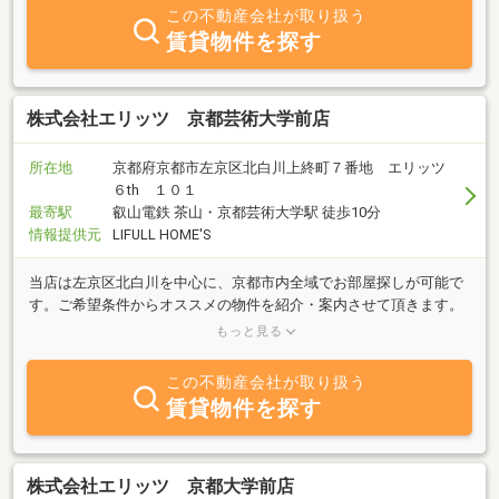
この不動産会社が取り扱う
賃貸物件を探す
株式会社エリッツ 京都芸術大学前店
所在地
京都府京都市左京区北白川上終町７番地 エリッツ
６th １０１
最寄駅
叡山電鉄 茶山・京都芸術大学駅 徒歩10分
情報提供元
LIFULL HOME'S
当店は左京区北白川を中心に、京都市内全域でお部屋探しが可能で
す。ご希望条件からオススメの物件を紹介・案内させて頂きます。
学生さんから新婚・ファミリーさんまで、左京区のお部屋探しは当
もっと見る
店にお任せください。
この不動産会社が取り扱う
賃貸物件を探す
株式会社エリッツ 京都大学前店