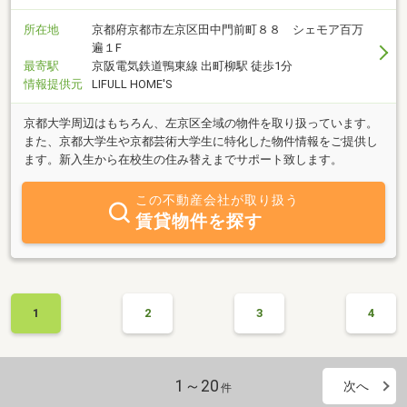
所在地
京都府京都市左京区田中門前町８８ シェモア百万
遍１F
最寄駅
京阪電気鉄道鴨東線 出町柳駅 徒歩1分
情報提供元
LIFULL HOME'S
京都大学周辺はもちろん、左京区全域の物件を取り扱っています。
また、京都大学生や京都芸術大学生に特化した物件情報をご提供し
ます。新入生から在校生の住み替えまでサポート致します。
この不動産会社が取り扱う
賃貸物件を探す
1
2
3
4
1～20
次へ
件