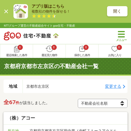
アプリ版はこちら
開く
複数社の物件を探せる！
NTTグループ運営の不動産総合サイト goo住宅・不動産
0
0
0
0
最近検索した条件
最近見た物件
保存した条件
お気に入り
京都府京都市左京区の不動産会社一覧
地域
変更する
京都市左京区
全67
件
が該当しました。
（株）アコー
所在地
京都府京都市左京区田中里ノ内町７１ー２アクエル