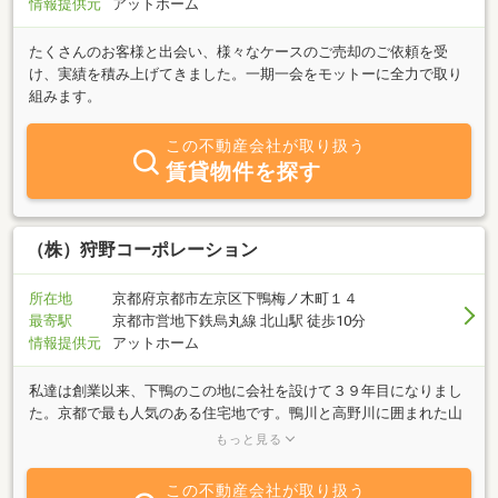
情報提供元
アットホーム
たくさんのお客様と出会い、様々なケースのご売却のご依頼を受
け、実績を積み上げてきました。一期一会をモットーに全力で取り
組みます。
この不動産会社が取り扱う
賃貸物件を探す
（株）狩野コーポレーション
所在地
京都府京都市左京区下鴨梅ノ木町１４
最寄駅
京都市営地下鉄烏丸線 北山駅 徒歩10分
情報提供元
アットホーム
私達は創業以来、下鴨のこの地に会社を設けて３９年目になりまし
た。京都で最も人気のある住宅地です。鴨川と高野川に囲まれた山
紫水明の土地でもあります。京都らしい場所、京都らしい雰囲気を
もっと見る
望まれる皆様、ぜひ一度私達の会社にアクセスして下さい。高級住
宅地とファミリーマンション、貸家等が得意です。 勿論ワンルー
この不動産会社が取り扱う