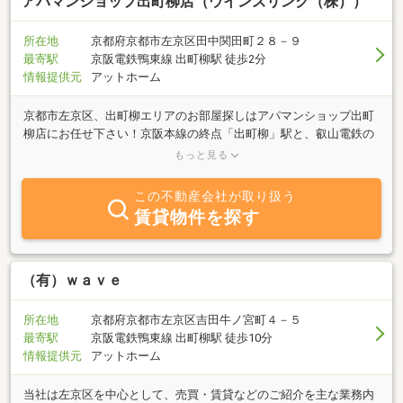
アパマンショップ出町柳店（ウインズリンク（株））
所在地
京都府京都市左京区田中関田町２８－９
最寄駅
京阪電鉄鴨東線 出町柳駅 徒歩2分
情報提供元
アットホーム
京都市左京区、出町柳エリアのお部屋探しはアパマンショップ出町
柳店にお任せ下さい！京阪本線の終点「出町柳」駅と、叡山電鉄の
始発駅「出町柳」駅が接するこのエリア。京都大学も程近くにあ
もっと見る
り、学生さん向けのリーズナブルな物件がいっぱいです。また、大
阪方面へスムーズにアクセスできるので、社会人の方にも人気で
この不動産会社が取り扱う
す！近隣は鴨川が流れ、自然豊かな上、大きな病院や商店街、薬局
賃貸物件を探す
やコンビニも多いので生活しやすいエリアとなっています。元気で
バラエティ豊かなスタッフ一同、皆様のご来店をお待ちしておりま
す！
（有）ｗａｖｅ
所在地
京都府京都市左京区吉田牛ノ宮町４－５
最寄駅
京阪電鉄鴨東線 出町柳駅 徒歩10分
情報提供元
アットホーム
当社は左京区を中心として、売買・賃貸などのご紹介を主な業務内