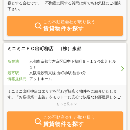
容とする会社です。 不動産に関する質問は何でもお気軽にご相談
下さい。
この不動産会社が取り扱う
賃貸物件を探す
ミニミニＦＣ出町柳店 （株）永都
所在地
京都府京都市左京区田中下柳町８－１３今出川ビル
１Ｆ
最寄駅
京阪電鉄鴨東線 出町柳駅 徒歩1分
情報提供元
アットホーム
ミニミニ出町柳店はエリアを問わず幅広く物件をご紹介いたしま
す。「お客様第一主義」をモットーに安心で快適なお部屋探しをご
提供いたします。学生さん向け物件、単身者様、新婚様、ご家族の
もっと見る
方まで、物件知識豊富な当店ベテランスタッフがお客様のご希望に
ぴったりのお部屋を探させて頂きます。出町柳周辺は京都大学、同
この不動産会社が取り扱う
志社大学も近くにあり学生さんも多く活気のある街です。また、京
賃貸物件を探す
阪電車の始発駅でもあり交通アクセスも便利で新婚様やファミリー