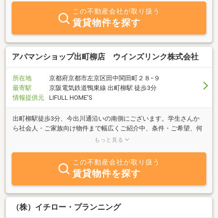
この不動産会社が取り扱う
賃貸物件を探す
アパマンショップ出町柳店 ウインズリンク株式会社
所在地
京都府京都市左京区田中関田町２８−９
最寄駅
京阪電気鉄道鴨東線 出町柳駅 徒歩3分
情報提供元
LIFULL HOME'S
出町柳駅徒歩3分、今出川通沿いの南側にございます。学生さんか
ら社会人・ご家族向け物件まで幅広くご紹介中、条件・ご希望、何
でもお申し付け下さい。営業時間外のお部屋探しもご対応可能！ご
もっと見る
相談下さい。
この不動産会社が取り扱う
賃貸物件を探す
（株）イチロー・プランニング