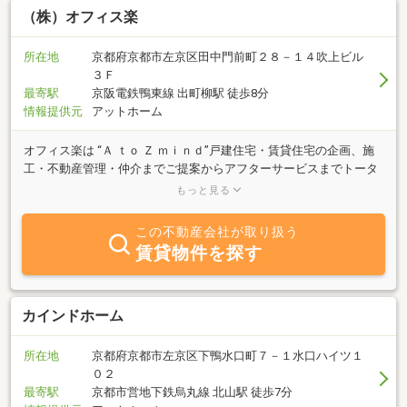
（株）オフィス楽
所在地
京都府京都市左京区田中門前町２８－１４吹上ビル
３Ｆ
最寄駅
京阪電鉄鴨東線 出町柳駅 徒歩8分
情報提供元
アットホーム
オフィス楽は “Ａ ｔｏ Ｚ ｍｉｎｄ”戸建住宅・賃貸住宅の企画、施
工・不動産管理・仲介までご提案からアフターサービスまでトータ
ルにサポート致します。只今不動産買取強化中。土地・戸建・中古
もっと見る
マンション問わず相談・見積無料、秘密厳守です。
この不動産会社が取り扱う
賃貸物件を探す
カインドホーム
所在地
京都府京都市左京区下鴨水口町７－１水口ハイツ１
０２
最寄駅
京都市営地下鉄烏丸線 北山駅 徒歩7分