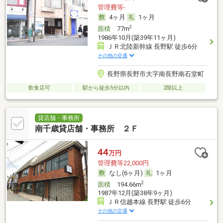
管理費等-
4ヶ月
1ヶ月
2
面積
77m
1986年10月(築39年11ヶ月)
ＪＲ北陸新幹線 長野駅 徒歩6分
その他の交通
長野県長野市大字南長野南石堂町
飲食店可
駅から徒歩5分以内
2階以上
貸店舗・事務所
南千歳貸店舗・事務所 ２Ｆ
44
万円
管理費等22,000円
なし(6ヶ月)
1ヶ月
2
面積
194.66m
1987年12月(築38年9ヶ月)
ＪＲ信越本線 長野駅 徒歩6分
その他の交通