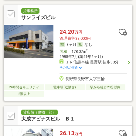
貸事務所
サンライズビル
24.20
万円
管理費等33,000円
3ヶ月
なし
2
面積
178.07m
1985年7月(築41年2ヶ月)
ＪＲ信越本線 長野駅 徒歩30分
その他の交通
長野県長野市大字三輪
24時間セキュリティ
駐車場(近隣含)
駅から徒歩20分以内
2階以上
貸店舗（建物一部）
大成アビナスビル Ｂ１
26.13
万円