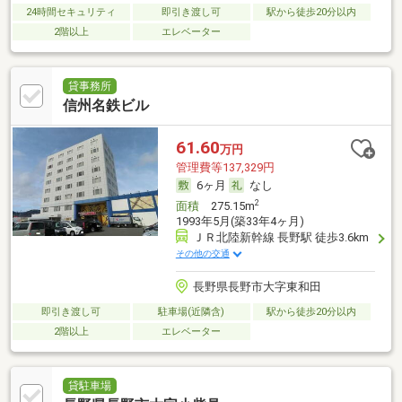
24時間セキュリティ
即引き渡し可
駅から徒歩20分以内
2階以上
エレベーター
貸事務所
信州名鉄ビル
61.60
万円
管理費等137,329円
6ヶ月
なし
2
面積
275.15m
1993年5月(築33年4ヶ月)
ＪＲ北陸新幹線 長野駅 徒歩3.6km
その他の交通
長野県長野市大字東和田
即引き渡し可
駐車場(近隣含)
駅から徒歩20分以内
2階以上
エレベーター
貸駐車場