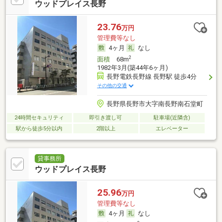
ウッドプレイス長野
23.76
万円
管理費等なし
4ヶ月
なし
2
面積
68m
1982年3月(築44年6ヶ月)
長野電鉄長野線 長野駅 徒歩4分
その他の交通
長野県長野市大字南長野南石堂町
24時間セキュリティ
即引き渡し可
駐車場(近隣含)
駅から徒歩5分以内
2階以上
エレベーター
貸事務所
ウッドプレイス長野
25.96
万円
管理費等なし
4ヶ月
なし