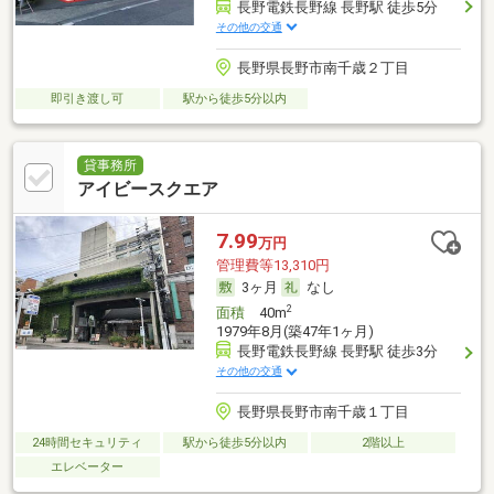
長野電鉄長野線 長野駅 徒歩5分
その他の交通
長野県長野市南千歳２丁目
即引き渡し可
駅から徒歩5分以内
貸事務所
アイビースクエア
7.99
万円
管理費等13,310円
3ヶ月
なし
2
面積
40m
1979年8月(築47年1ヶ月)
長野電鉄長野線 長野駅 徒歩3分
その他の交通
長野県長野市南千歳１丁目
24時間セキュリティ
駅から徒歩5分以内
2階以上
エレベーター