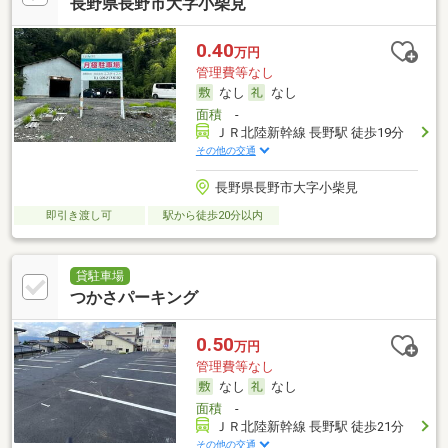
長野県長野市大字小柴見
0.40
万円
管理費等なし
なし
なし
面積
-
ＪＲ北陸新幹線 長野駅 徒歩19分
その他の交通
長野県長野市大字小柴見
即引き渡し可
駅から徒歩20分以内
貸駐車場
つかさパーキング
0.50
万円
管理費等なし
なし
なし
面積
-
ＪＲ北陸新幹線 長野駅 徒歩21分
その他の交通