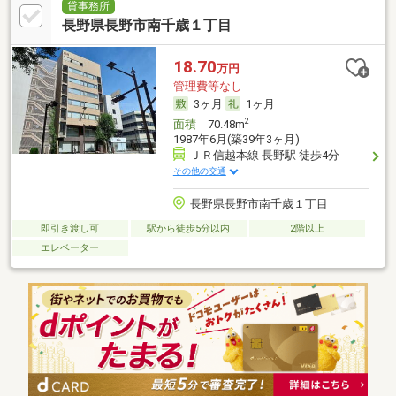
貸事務所
長野県長野市南千歳１丁目
18.70
万円
管理費等なし
3ヶ月
1ヶ月
2
面積
70.48m
1987年6月(築39年3ヶ月)
ＪＲ信越本線 長野駅 徒歩4分
その他の交通
長野県長野市南千歳１丁目
即引き渡し可
駅から徒歩5分以内
2階以上
エレベーター