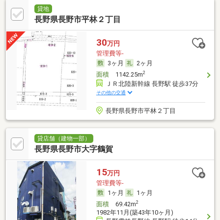
貸地
長野県長野市平林２丁目
30
万円
管理費等-
3ヶ月
2ヶ月
2
面積
1142.25m
ＪＲ北陸新幹線 長野駅 徒歩37分
その他の交通
長野県長野市平林２丁目
貸店舗（建物一部）
長野県長野市大字鶴賀
15
万円
管理費等-
1ヶ月
1ヶ月
2
面積
69.42m
1982年11月(築43年10ヶ月)