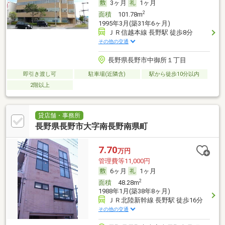
3ヶ月
1ヶ月
2
面積
101.78m
1995年3月(築31年6ヶ月)
ＪＲ信越本線 長野駅 徒歩8分
その他の交通
長野県長野市中御所１丁目
即引き渡し可
駐車場(近隣含)
駅から徒歩10分以内
2階以上
貸店舗・事務所
長野県長野市大字南長野南県町
7.70
万円
管理費等11,000円
6ヶ月
1ヶ月
2
面積
48.28m
1988年1月(築38年8ヶ月)
ＪＲ北陸新幹線 長野駅 徒歩16分
その他の交通