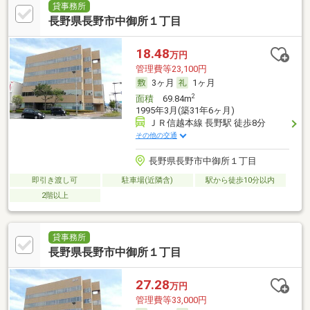
貸事務所
長野県長野市中御所１丁目
18.48
万円
管理費等23,100円
3ヶ月
1ヶ月
2
面積
69.84m
1995年3月(築31年6ヶ月)
ＪＲ信越本線 長野駅 徒歩8分
その他の交通
長野県長野市中御所１丁目
即引き渡し可
駐車場(近隣含)
駅から徒歩10分以内
2階以上
貸事務所
長野県長野市中御所１丁目
27.28
万円
管理費等33,000円