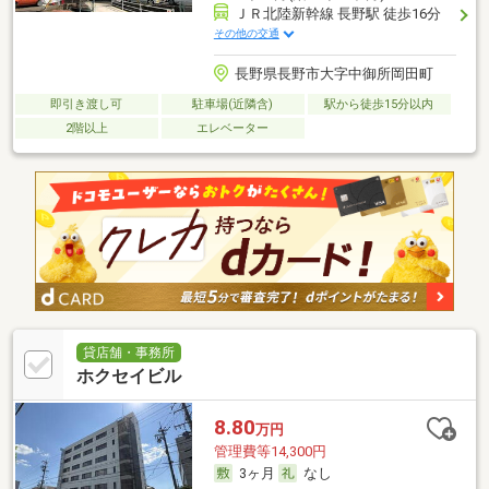
ＪＲ北陸新幹線 長野駅 徒歩16分
その他の交通
長野県長野市大字中御所岡田町
即引き渡し可
駐車場(近隣含)
駅から徒歩15分以内
2階以上
エレベーター
貸店舗・事務所
ホクセイビル
8.80
万円
管理費等14,300円
3ヶ月
なし