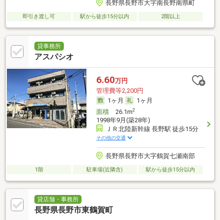
長野県長野市大字南長野南県町
即引き渡し可
駅から徒歩15分以内
2階以上
貸事務所
アスパシオ
6.60
万円
管理費等2,200円
1ヶ月
1ヶ月
2
面積
26.1m
1998年9月(築28年)
ＪＲ北陸新幹線 長野駅 徒歩15分
その他の交通
長野県長野市大字鶴賀七瀬南部
1階
駐車場(近隣含)
駅から徒歩15分以内
貸店舗・事務所
長野県長野市東鶴賀町