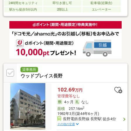
24時間セキュリティ
即引き渡し可
駐車場(近隣含)
駅から徒歩5分以内
2階以上
エレベーター
貸事務所
ウッドプレイス長野
102.69
万円
管理費等なし
4ヶ月
なし
2
面積
257.16m
1982年3月(築44年6ヶ月)
長野電鉄長野線 長野駅 徒歩4分
その他の交通