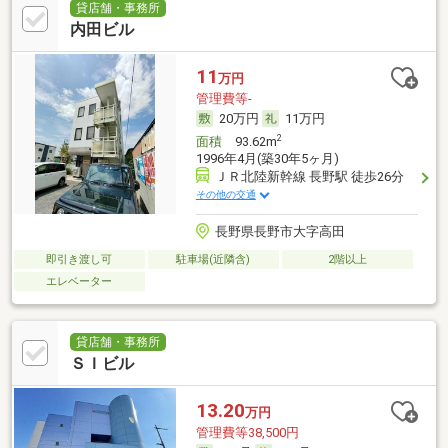
貸店舗・事務所
内田ビル
11
万円
管理費等-
20万円
11万円
2
面積
93.62m
1996年4月(築30年5ヶ月)
ＪＲ北陸新幹線 長野駅 徒歩26分
その他の交通
長野県長野市大字高田
即引き渡し可
駐車場(近隣含)
2階以上
エレベーター
貸店舗・事務所
ＳＩビル
13.20
万円
管理費等38,500円