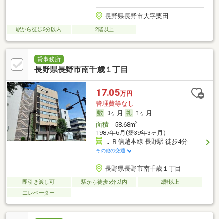
長野県長野市大字栗田
駅から徒歩5分以内
2階以上
貸事務所
長野県長野市南千歳１丁目
17.05
万円
管理費等なし
3ヶ月
1ヶ月
2
面積
58.68m
1987年6月(築39年3ヶ月)
ＪＲ信越本線 長野駅 徒歩4分
その他の交通
長野県長野市南千歳１丁目
即引き渡し可
駅から徒歩5分以内
2階以上
エレベーター