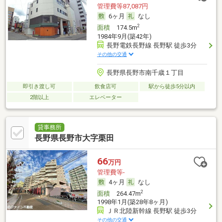
管理費等87,087円
6ヶ月
なし
2
面積
174.5m
1984年9月(築42年)
長野電鉄長野線 長野駅 徒歩3分
その他の交通
長野県長野市南千歳１丁目
即引き渡し可
飲食店可
駅から徒歩5分以内
2階以上
エレベーター
貸事務所
長野県長野市大字栗田
66
万円
管理費等-
4ヶ月
なし
2
面積
264.47m
1998年1月(築28年8ヶ月)
ＪＲ北陸新幹線 長野駅 徒歩3分
その他の交通