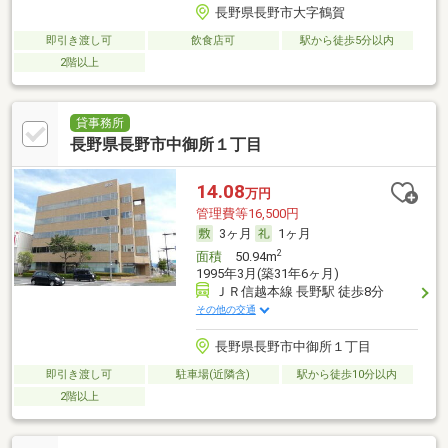
長野県長野市大字鶴賀
即引き渡し可
飲食店可
駅から徒歩5分以内
2階以上
貸事務所
長野県長野市中御所１丁目
14.08
万円
管理費等16,500円
3ヶ月
1ヶ月
2
面積
50.94m
1995年3月(築31年6ヶ月)
ＪＲ信越本線 長野駅 徒歩8分
その他の交通
長野県長野市中御所１丁目
即引き渡し可
駐車場(近隣含)
駅から徒歩10分以内
2階以上