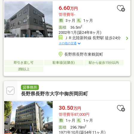
6.60
万円
管理費等-
3ヶ月
1ヶ月
2
面積
36.5m
2002年1月(築24年8ヶ月)
ＪＲ北陸新幹線 長野駅 徒歩24分
その他の交通
長野県長野市東鶴賀町
即引き渡し可
駐車場(近隣含)
駅から徒歩15分以内
2階以上
貸事務所
長野県長野市大字中御所岡田町
30.50
万円
管理費等87,000円
1ヶ月
1ヶ月
2
面積
296.78m
1971年10月(築54年11ヶ月)