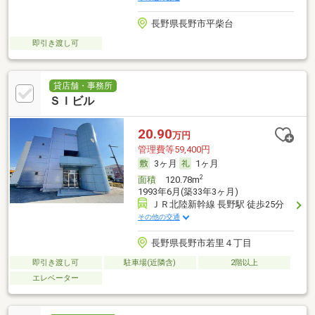
長野県長野市平柴台
即引き渡し可
貸店舗・事務所
ＳＩビル
20.90
万円
管理費等59,400円
3ヶ月
1ヶ月
2
面積
120.78m
1993年6月(築33年3ヶ月)
ＪＲ北陸新幹線 長野駅 徒歩25分
その他の交通
長野県長野市若里４丁目
即引き渡し可
駐車場(近隣含)
2階以上
エレベーター