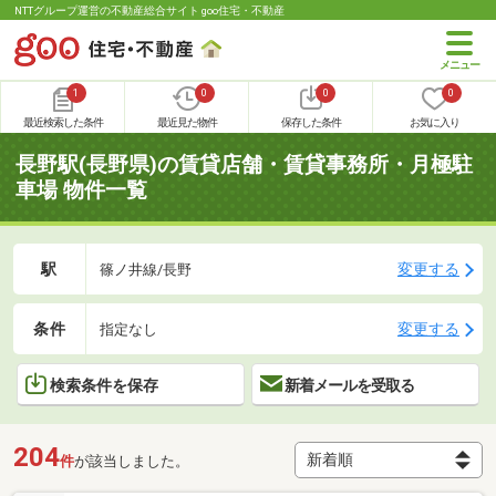
NTTグループ運営の不動産総合サイト goo住宅・不動産
1
0
0
0
最近検索した条件
最近見た物件
保存した条件
お気に入り
長野駅(長野県)の賃貸店舗・賃貸事務所・月極駐
車場 物件一覧
駅
変更する
篠ノ井線/長野
条件
変更する
指定なし
検索条件を保存
新着メールを受取る
204
件
が該当しました。