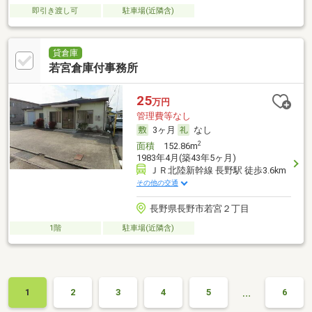
即引き渡し可
駐車場(近隣含)
貸倉庫
若宮倉庫付事務所
25
万円
管理費等なし
3ヶ月
なし
2
面積
152.86m
1983年4月(築43年5ヶ月)
ＪＲ北陸新幹線 長野駅 徒歩3.6km
その他の交通
長野県長野市若宮２丁目
1階
駐車場(近隣含)
…
1
2
3
4
5
6