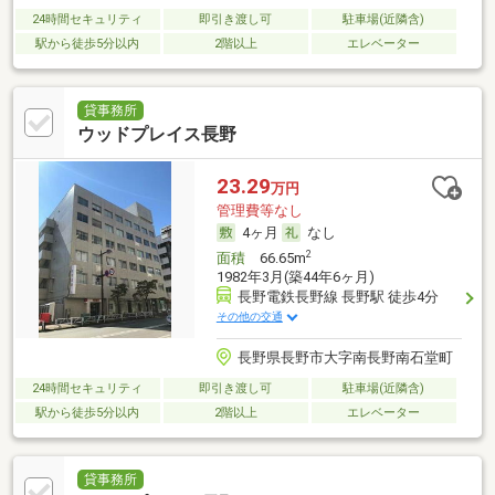
24時間セキュリティ
即引き渡し可
駐車場(近隣含)
駅から徒歩5分以内
2階以上
エレベーター
貸事務所
ウッドプレイス長野
23.29
万円
管理費等なし
4ヶ月
なし
2
面積
66.65m
1982年3月(築44年6ヶ月)
長野電鉄長野線 長野駅 徒歩4分
その他の交通
長野県長野市大字南長野南石堂町
24時間セキュリティ
即引き渡し可
駐車場(近隣含)
駅から徒歩5分以内
2階以上
エレベーター
貸事務所