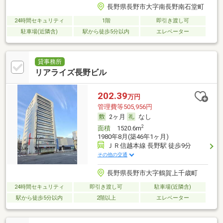
長野県長野市大字南長野南石堂町
24時間セキュリティ
1階
即引き渡し可
駐車場(近隣含)
駅から徒歩5分以内
エレベーター
貸事務所
リアライズ長野ビル
202.39
万円
管理費等505,956円
2ヶ月
なし
2
面積
1520.6m
1980年8月(築46年1ヶ月)
ＪＲ信越本線 長野駅 徒歩9分
その他の交通
長野県長野市大字鶴賀上千歳町
24時間セキュリティ
即引き渡し可
駐車場(近隣含)
駅から徒歩5分以内
2階以上
エレベーター