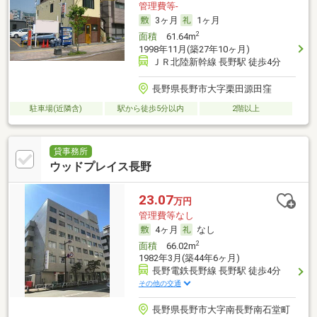
管理費等-
3ヶ月
1ヶ月
2
面積
61.64m
1998年11月(築27年10ヶ月)
ＪＲ北陸新幹線 長野駅 徒歩4分
長野県長野市大字栗田源田窪
駐車場(近隣含)
駅から徒歩5分以内
2階以上
貸事務所
ウッドプレイス長野
23.07
万円
管理費等なし
4ヶ月
なし
2
面積
66.02m
1982年3月(築44年6ヶ月)
長野電鉄長野線 長野駅 徒歩4分
その他の交通
長野県長野市大字南長野南石堂町