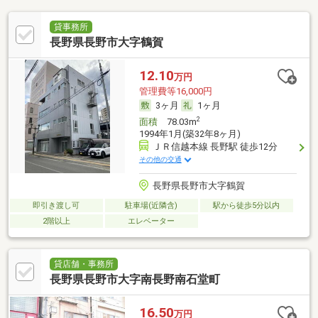
貸事務所
長野県長野市大字鶴賀
12.10
万円
管理費等16,000円
3ヶ月
1ヶ月
2
面積
78.03m
1994年1月(築32年8ヶ月)
ＪＲ信越本線 長野駅 徒歩12分
その他の交通
長野県長野市大字鶴賀
即引き渡し可
駐車場(近隣含)
駅から徒歩5分以内
2階以上
エレベーター
貸店舗・事務所
長野県長野市大字南長野南石堂町
16.50
万円