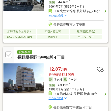
2
面積
44.46m
1991年7月(築35年2ヶ月)
ＪＲ北陸新幹線 長野駅 徒歩15分
その他の交通
長野県長野市大字栗田
24時間セキュリティ
即引き渡し可
駐車場(近隣含)
駅から徒歩15分以内
2階以上
エレベーター
貸事務所
長野県長野市中御所４丁目
12.87
万円
管理費等33,840円
3ヶ月
1ヶ月
2
面積
69.11m
1992年2月(築34年7ヶ月)
ＪＲ信越本線 長野駅 徒歩18分
その他の交通
長野県長野市中御所４丁目