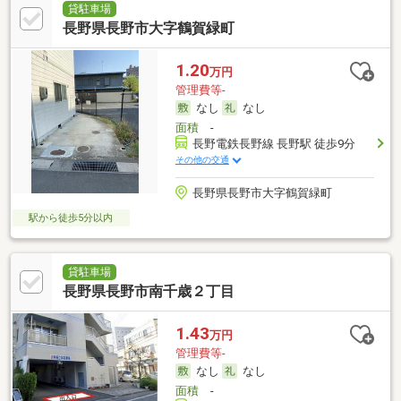
貸駐車場
長野県長野市大字鶴賀緑町
1.20
万円
管理費等-
なし
なし
面積
-
長野電鉄長野線 長野駅 徒歩9分
その他の交通
長野県長野市大字鶴賀緑町
駅から徒歩5分以内
貸駐車場
長野県長野市南千歳２丁目
1.43
万円
管理費等-
なし
なし
面積
-