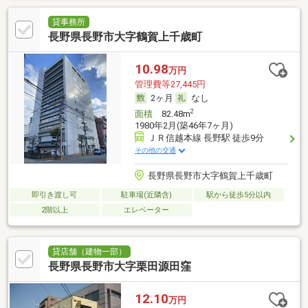
貸事務所
長野県長野市大字鶴賀上千歳町
10.98
万円
管理費等27,445円
2ヶ月
なし
2
面積
82.48m
1980年2月(築46年7ヶ月)
ＪＲ信越本線 長野駅 徒歩9分
その他の交通
長野県長野市大字鶴賀上千歳町
即引き渡し可
駐車場(近隣含)
駅から徒歩5分以内
2階以上
エレベーター
貸店舗（建物一部）
長野県長野市大字栗田源田窪
12.10
万円