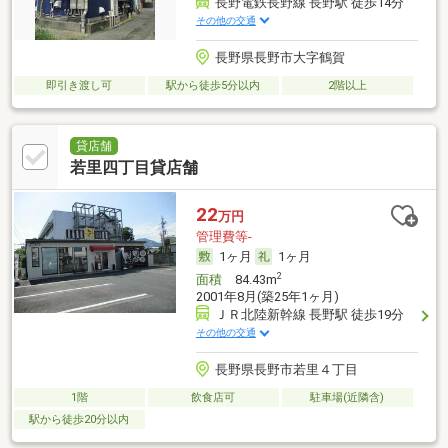
長野電鉄長野線 長野駅 徒歩14分
その他の交通
長野県長野市大字鶴賀
即引き渡し可
駅から徒歩5分以内
2階以上
貸店舗
若里四丁目貸店舗
22
万円
管理費等-
1ヶ月
1ヶ月
2
面積
84.43m
2001年8月(築25年1ヶ月)
ＪＲ北陸新幹線 長野駅 徒歩19分
その他の交通
長野県長野市若里４丁目
1階
飲食店可
駐車場(近隣含)
駅から徒歩20分以内