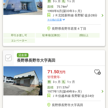
3ヶ月
1ヶ月
2
面積
75.74m
1993年6月(築33年3ヶ月)
ＪＲ北陸新幹線 長野駅 徒歩28分
その他の交通
長野県長野市若里４丁目
即引き渡し可
駐車場(近隣含)
2階以上
エレベーター
貸倉庫
長野県長野市大字高田
71.50
万円
管理費等-
3ヶ月
1ヶ月
2
面積
311.57m
1977年1月(築49年8ヶ月)
ＪＲ信越本線 長野駅 徒歩34分
長野県長野市大字高田