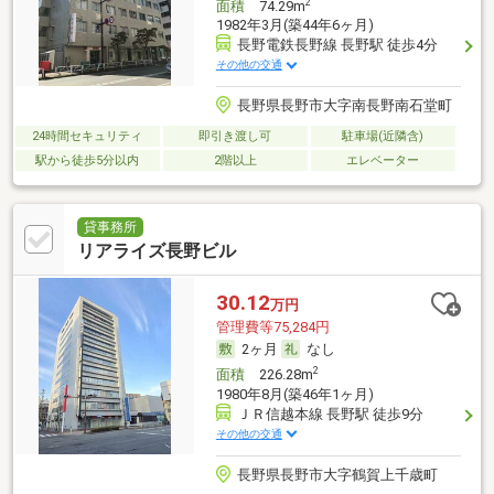
2
面積
74.29m
1982年3月(築44年6ヶ月)
長野電鉄長野線 長野駅 徒歩4分
その他の交通
長野県長野市大字南長野南石堂町
24時間セキュリティ
即引き渡し可
駐車場(近隣含)
駅から徒歩5分以内
2階以上
エレベーター
貸事務所
リアライズ長野ビル
30.12
万円
管理費等75,284円
2ヶ月
なし
2
面積
226.28m
1980年8月(築46年1ヶ月)
ＪＲ信越本線 長野駅 徒歩9分
その他の交通
長野県長野市大字鶴賀上千歳町