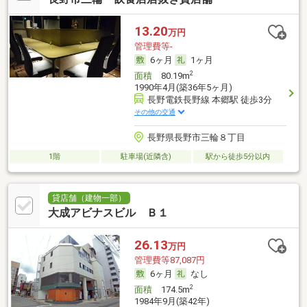
13.20
万円
管理費等-
6ヶ月
1ヶ月
2
面積
80.19m
1990年4月(築36年5ヶ月)
長野電鉄長野線 本郷駅 徒歩3分
その他の交通
長野県長野市三輪８丁目
1階
駐車場(近隣含)
駅から徒歩5分以内
貸店舗（建物一部）
大成アビナスビル Ｂ１
26.13
万円
管理費等87,087円
6ヶ月
なし
2
面積
174.5m
1984年9月(築42年)