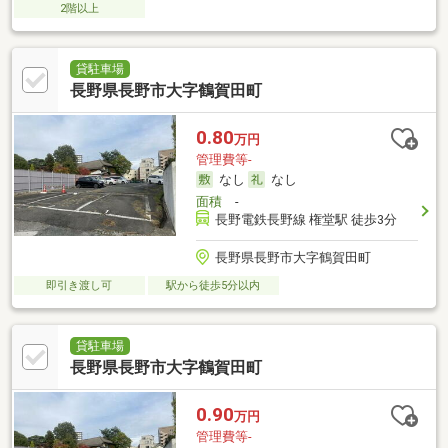
2階以上
貸駐車場
長野県長野市大字鶴賀田町
0.80
万円
管理費等-
なし
なし
面積
-
長野電鉄長野線 権堂駅 徒歩3分
長野県長野市大字鶴賀田町
即引き渡し可
駅から徒歩5分以内
貸駐車場
長野県長野市大字鶴賀田町
0.90
万円
管理費等-