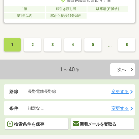
長野県長野市吉田４丁目
1階
即引き渡し可
駐車場(近隣含)
築1年以内
駅から徒歩15分以内
…
1
2
3
4
5
8
1～40
次へ
件
路線
変更する
長野電鉄長野線
条件
変更する
指定なし
検索条件を保存
新着メールを受取る