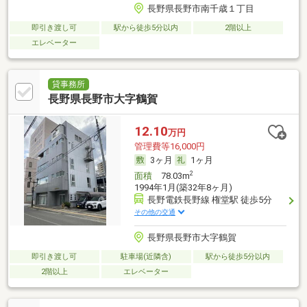
長野県長野市南千歳１丁目
即引き渡し可
駅から徒歩5分以内
2階以上
エレベーター
貸事務所
長野県長野市大字鶴賀
12.10
万円
管理費等16,000円
3ヶ月
1ヶ月
2
面積
78.03m
1994年1月(築32年8ヶ月)
長野電鉄長野線 権堂駅 徒歩5分
その他の交通
長野県長野市大字鶴賀
即引き渡し可
駐車場(近隣含)
駅から徒歩5分以内
2階以上
エレベーター