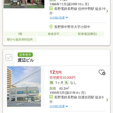
1986年11月(築39年10ヶ月)
長野電鉄長野線 信州中野駅 徒歩19
分
その他の交通
長野県中野市大字小田中
1階
飲食店可
駐車場(近隣含)
駅から徒歩20分以内
貸事務所
渡辺ビル
12
万円
管理費等20,000円
1ヶ月
なし
2
面積
63.2m
1995年5月(築31年4ヶ月)
長野電鉄長野線 信濃吉田駅 徒歩5
分
その他の交通