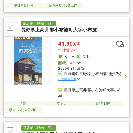
即引き渡し可
駅から徒歩7分以内
貸店舗（建物一部）
長野県上高井郡小布施町大字小布施
41.80
万円
管理費等-
6ヶ月
なし
2
面積
80.1m
2026年8月 新築
長野電鉄長野線 小布施駅 徒歩7分
その他の交通
長野県上高井郡小布施町大字小布
施
1階
飲食店可
築1年以内
駅から徒歩7分以内
貸店舗（建物一部）