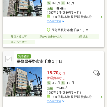
3ヶ月
1ヶ月
2
面積
58.68m
1987年6月(築39年3ヶ月)
ＪＲ信越本線 長野駅 徒歩4分
その他の交通
長野県長野市南千歳１丁目
即引き渡し可
駅から徒歩5分以内
2階以上
エレベーター
貸事務所
長野県長野市南千歳１丁目
18.70
万円
管理費等なし
3ヶ月
1ヶ月
2
面積
70.48m
1987年6月(築39年3ヶ月)
ＪＲ信越本線 長野駅 徒歩4分
その他の交通