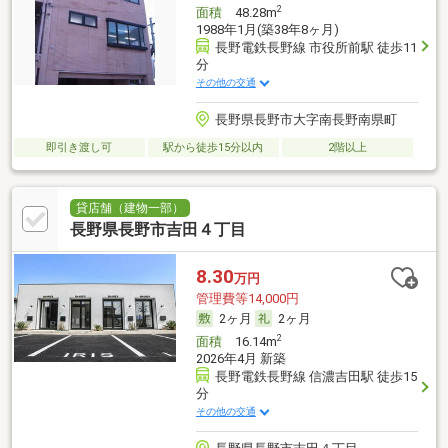
2
面積
48.28m
1988年1月(築38年8ヶ月)
長野電鉄長野線 市役所前駅 徒歩11
分
その他の交通
長野県長野市大字南長野南県町
即引き渡し可
駅から徒歩15分以内
2階以上
貸店舗（建物一部）
長野県長野市吉田４丁目
8.30
万円
管理費等14,000円
2ヶ月
2ヶ月
2
面積
16.14m
2026年4月 新築
長野電鉄長野線 信濃吉田駅 徒歩15
分
その他の交通