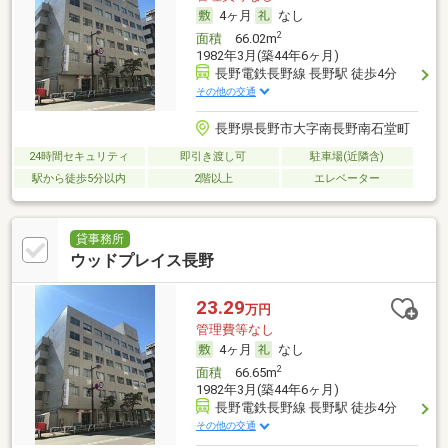
4ヶ月
なし
2
面積
66.02m
1982年3月(築44年6ヶ月)
長野電鉄長野線 長野駅 徒歩4分
その他の交通
長野県長野市大字南長野南石堂町
24時間セキュリティ
即引き渡し可
駐車場(近隣含)
駅から徒歩5分以内
2階以上
エレベーター
貸事務所
ウッドプレイス長野
23.29
万円
管理費等なし
4ヶ月
なし
2
面積
66.65m
1982年3月(築44年6ヶ月)
長野電鉄長野線 長野駅 徒歩4分
その他の交通