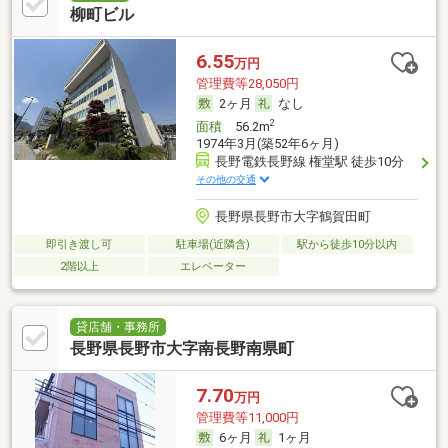
柳町ビル
6.55
万円
管理費等28,050円
2ヶ月
なし
2
面積
56.2m
1974年3月(築52年6ヶ月)
長野電鉄長野線 権堂駅 徒歩10分
その他の交通
長野県長野市大字鶴賀田町
即引き渡し可
駐車場(近隣含)
駅から徒歩10分以内
2階以上
エレベーター
貸店舗・事務所
長野県長野市大字南長野南県町
7.70
万円
管理費等11,000円
6ヶ月
1ヶ月