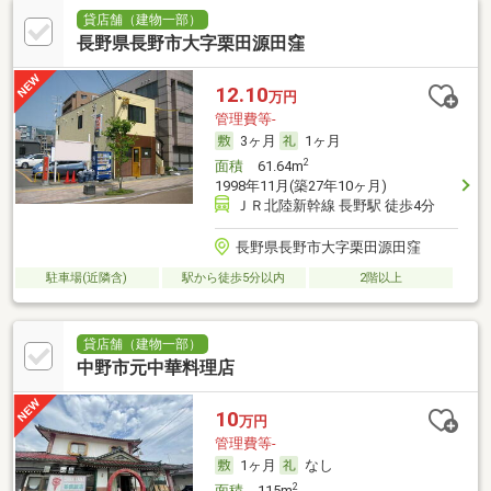
貸店舗（建物一部）
長野県長野市大字栗田源田窪
12.10
万円
管理費等-
3ヶ月
1ヶ月
2
面積
61.64m
1998年11月(築27年10ヶ月)
ＪＲ北陸新幹線 長野駅 徒歩4分
長野県長野市大字栗田源田窪
駐車場(近隣含)
駅から徒歩5分以内
2階以上
貸店舗（建物一部）
中野市元中華料理店
10
万円
管理費等-
1ヶ月
なし
2
面積
115m