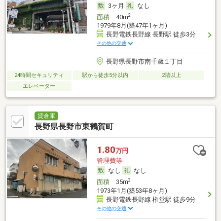
3ヶ月
なし
2
面積
40m
1979年8月(築47年1ヶ月)
長野電鉄長野線 長野駅 徒歩3分
その他の交通
長野県長野市南千歳１丁目
24時間セキュリティ
駅から徒歩5分以内
2階以上
エレベーター
貸倉庫
長野県長野市東鶴賀町
1.80
万円
管理費等-
なし
なし
2
面積
35m
1973年1月(築53年8ヶ月)
長野電鉄長野線 権堂駅 徒歩9分
その他の交通