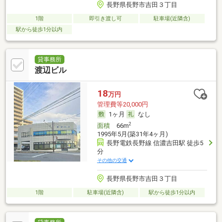
長野県長野市吉田３丁目
1階
即引き渡し可
駐車場(近隣含)
駅から徒歩1分以内
貸事務所
渡辺ビル
18
万円
管理費等20,000円
1ヶ月
なし
2
面積
66m
1995年5月(築31年4ヶ月)
長野電鉄長野線 信濃吉田駅 徒歩5
分
その他の交通
長野県長野市吉田３丁目
1階
駐車場(近隣含)
駅から徒歩1分以内