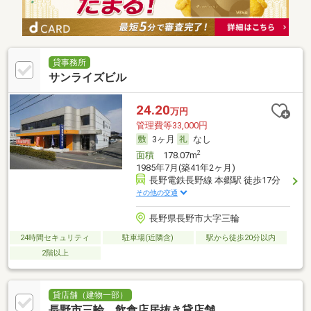
貸事務所
サンライズビル
24.20
万円
管理費等33,000円
3ヶ月
なし
2
面積
178.07m
1985年7月(築41年2ヶ月)
長野電鉄長野線 本郷駅 徒歩17分
その他の交通
長野県長野市大字三輪
24時間セキュリティ
駐車場(近隣含)
駅から徒歩20分以内
2階以上
貸店舗（建物一部）
長野市三輪 飲食店居抜き貸店舗