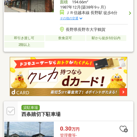
2
面積
194.66m
1987年12月(築38年9ヶ月)
ＪＲ信越本線 長野駅 徒歩6分
その他の交通
長野県長野市大字鶴賀
即引き渡し可
飲食店可
駅から徒歩5分以内
2階以上
貸駐車場
西条踏切下駐車場
0.30
万円
管理費等-