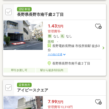
貸駐車場
長野県長野市南千歳２丁目
1.43
万円
管理費等-
なし
なし
面積
-
長野電鉄長野線 市役所前駅 徒歩3
分
その他の交通
長野県長野市南千歳２丁目
即引き渡し可
駅から徒歩5分以内
貸事務所
アイビースクエア
7.99
万円
管理費等13,310円