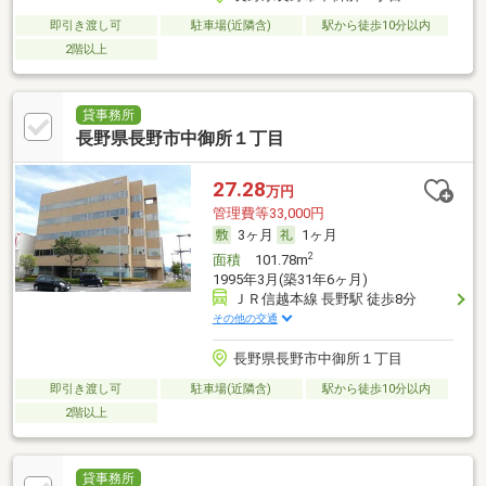
即引き渡し可
駐車場(近隣含)
駅から徒歩10分以内
2階以上
貸事務所
長野県長野市中御所１丁目
27.28
万円
管理費等33,000円
3ヶ月
1ヶ月
2
面積
101.78m
1995年3月(築31年6ヶ月)
ＪＲ信越本線 長野駅 徒歩8分
その他の交通
長野県長野市中御所１丁目
即引き渡し可
駐車場(近隣含)
駅から徒歩10分以内
2階以上
貸事務所