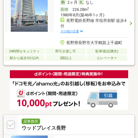
2ヶ月
なし
2
面積
226.28m
1980年8月(築46年1ヶ月)
長野電鉄長野線 市役所前駅 徒歩4
分
その他の交通
長野県長野市大字鶴賀上千歳町
24時間セキュリティ
即引き渡し可
駐車場(近隣含)
駅から徒歩5分以内
2階以上
エレベーター
貸事務所
ウッドプレイス長野