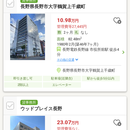
貸事務所
長野県長野市大字鶴賀上千歳町
10.98
万円
管理費等27,445円
2ヶ月
なし
2
面積
82.48m
1980年2月(築46年7ヶ月)
長野電鉄長野線 市役所前駅 徒歩4
分
その他の交通
長野県長野市大字鶴賀上千歳町
即引き渡し可
駐車場(近隣含)
駅から徒歩5分以内
2階以上
エレベーター
貸事務所
ウッドプレイス長野
23.07
万円
管理費等なし