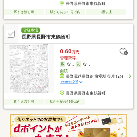
長野県長野市東鶴賀町
即引き渡し可
駅から徒歩10分以内
2階以上
貸駐車場
長野県長野市東鶴賀町
0.60
万円
管理費等-
なし
なし
面積
-
長野電鉄長野線 権堂駅 徒歩12分
その他の交通
長野県長野市東鶴賀町
即引き渡し可
駅から徒歩15分以内