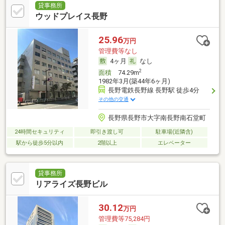
貸事務所
ウッドプレイス長野
25.96
万円
管理費等なし
4ヶ月
なし
2
面積
74.29m
1982年3月(築44年6ヶ月)
長野電鉄長野線 長野駅 徒歩4分
その他の交通
長野県長野市大字南長野南石堂町
24時間セキュリティ
即引き渡し可
駐車場(近隣含)
駅から徒歩5分以内
2階以上
エレベーター
貸事務所
リアライズ長野ビル
30.12
万円
管理費等75,284円