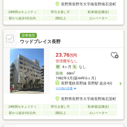
長野県長野市大字南長野南石堂町
24時間セキュリティ
即引き渡し可
駐車場(近隣含)
駅から徒歩5分以内
2階以上
エレベーター
貸事務所
ウッドプレイス長野
23.76
万円
管理費等なし
4ヶ月
なし
2
面積
68m
1982年3月(築44年6ヶ月)
長野電鉄長野線 長野駅 徒歩4分
その他の交通
長野県長野市大字南長野南石堂町
24時間セキュリティ
即引き渡し可
駐車場(近隣含)
駅から徒歩5分以内
2階以上
エレベーター