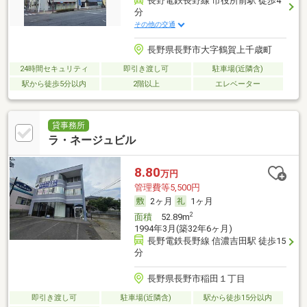
長野電鉄長野線 市役所前駅 徒歩4
分
その他の交通
長野県長野市大字鶴賀上千歳町
24時間セキュリティ
即引き渡し可
駐車場(近隣含)
駅から徒歩5分以内
2階以上
エレベーター
貸事務所
ラ・ネージュビル
8.80
万円
管理費等5,500円
2ヶ月
1ヶ月
2
面積
52.89m
1994年3月(築32年6ヶ月)
長野電鉄長野線 信濃吉田駅 徒歩15
分
長野県長野市稲田１丁目
即引き渡し可
駐車場(近隣含)
駅から徒歩15分以内