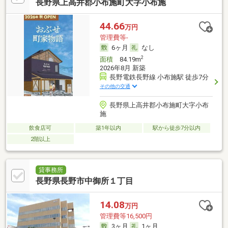
長野県上高井郡小布施町大字小布施
44.66
万円
管理費等-
6ヶ月
なし
2
面積
84.19m
2026年8月 新築
長野電鉄長野線 小布施駅 徒歩7分
その他の交通
長野県上高井郡小布施町大字小布
施
飲食店可
築1年以内
駅から徒歩7分以内
2階以上
貸事務所
長野県長野市中御所１丁目
14.08
万円
管理費等16,500円
3ヶ月
1ヶ月