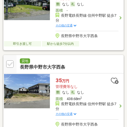
なし
なし
面積
-
長野電鉄長野線 信州中野駅 徒歩7
分
その他の交通
長野県中野市大字西条
即引き渡し可
駅から徒歩7分以内
貸地
長野県中野市大字西条
35
万円
管理費等なし
なし
なし
2
面積
438.68m
長野電鉄長野線 信州中野駅 徒歩7
分
その他の交通
長野県中野市大字西条