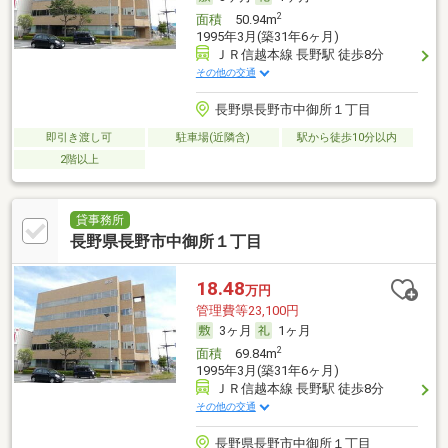
2
面積
50.94m
1995年3月(築31年6ヶ月)
ＪＲ信越本線 長野駅 徒歩8分
その他の交通
長野県長野市中御所１丁目
即引き渡し可
駐車場(近隣含)
駅から徒歩10分以内
2階以上
貸事務所
長野県長野市中御所１丁目
18.48
万円
管理費等23,100円
3ヶ月
1ヶ月
2
面積
69.84m
1995年3月(築31年6ヶ月)
ＪＲ信越本線 長野駅 徒歩8分
その他の交通
長野県長野市中御所１丁目