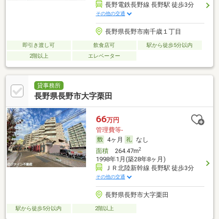
長野電鉄長野線 長野駅 徒歩3分
その他の交通
長野県長野市南千歳１丁目
即引き渡し可
飲食店可
駅から徒歩5分以内
2階以上
エレベーター
貸事務所
長野県長野市大字栗田
66
万円
管理費等-
4ヶ月
なし
2
面積
264.47m
1998年1月(築28年8ヶ月)
ＪＲ北陸新幹線 長野駅 徒歩3分
その他の交通
長野県長野市大字栗田
駅から徒歩5分以内
2階以上