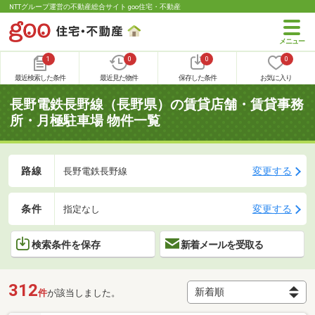
NTTグループ運営の不動産総合サイト goo住宅・不動産
1
0
0
0
最近検索した条件
最近見た物件
保存した条件
お気に入り
長野電鉄長野線（長野県）の賃貸店舗・賃貸事務
所・月極駐車場 物件一覧
路線
変更する
長野電鉄長野線
条件
変更する
指定なし
検索条件を保存
新着メールを受取る
312
件
が該当しました。