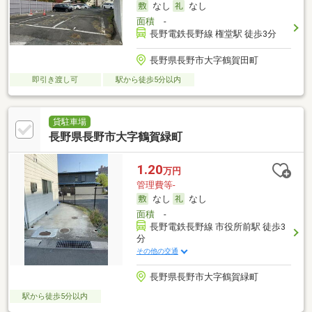
なし
なし
面積
-
長野電鉄長野線 権堂駅 徒歩3分
長野県長野市大字鶴賀田町
即引き渡し可
駅から徒歩5分以内
貸駐車場
長野県長野市大字鶴賀緑町
1.20
万円
管理費等-
なし
なし
面積
-
長野電鉄長野線 市役所前駅 徒歩3
分
その他の交通
長野県長野市大字鶴賀緑町
駅から徒歩5分以内