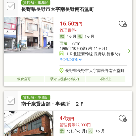
貸店舗・事務所
長野県長野市大字南長野南石堂町
16.50
万円
管理費等-
4ヶ月
1ヶ月
2
面積
77m
1986年10月(築39年11ヶ月)
ＪＲ北陸新幹線 長野駅 徒歩6分
その他の交通
長野県長野市大字南長野南石堂町
飲食店可
駅から徒歩5分以内
2階以上
貸店舗・事務所
南千歳貸店舗・事務所 ２Ｆ
44
万円
管理費等22,000円
なし(6ヶ月)
1ヶ月