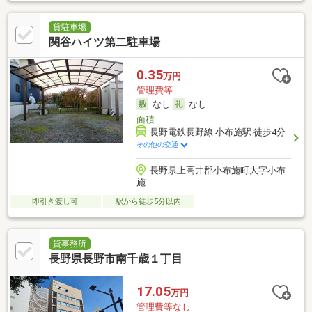
貸駐車場
関谷ハイツ第二駐車場
0.35
万円
管理費等-
なし
なし
面積
-
長野電鉄長野線 小布施駅 徒歩4分
その他の交通
長野県上高井郡小布施町大字小布
施
即引き渡し可
駅から徒歩5分以内
貸事務所
長野県長野市南千歳１丁目
17.05
万円
管理費等なし