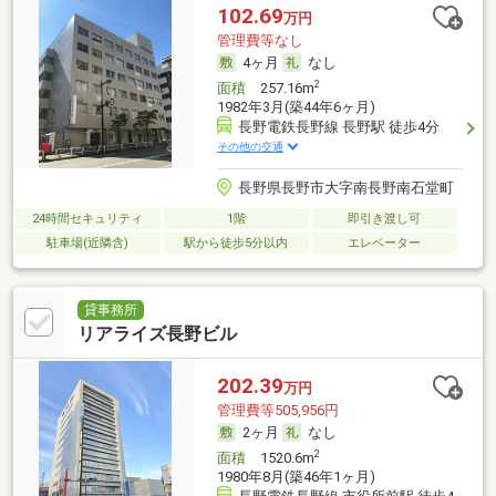
102.69
万円
管理費等なし
4ヶ月
なし
2
面積
257.16m
1982年3月(築44年6ヶ月)
長野電鉄長野線 長野駅 徒歩4分
その他の交通
長野県長野市大字南長野南石堂町
24時間セキュリティ
1階
即引き渡し可
駐車場(近隣含)
駅から徒歩5分以内
エレベーター
貸事務所
リアライズ長野ビル
202.39
万円
管理費等505,956円
2ヶ月
なし
2
面積
1520.6m
1980年8月(築46年1ヶ月)