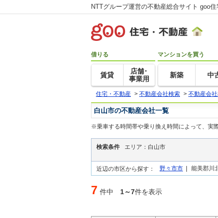
NTTグループ運営の不動産総合サイト goo
借りる
マンションを買う
店舗･
賃貸
新築
中
事業用
住宅・不動産
>
不動産会社検索
>
不動産会社
白山市の不動産会社一覧
※乗車する時間帯や乗り換え時間によって、実
検索条件
エリア：白山市
野々市市
|
能美郡川北
近辺の市区から探す：
7
件中
1～7
件を表示