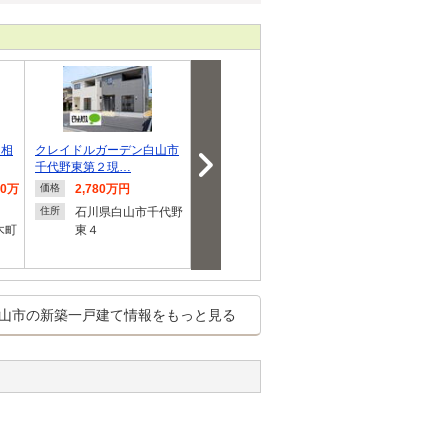
ン相
クレイドルガーデン白山市
【注文住宅用地】白山市北
【注文住宅用
千代野東第２現…
安田南一丁目209
安田南一丁目8
70万
2,780万円
1,930万円
1,772
価格
価格
価格
石川県白山市千代野
石川県白山市北安田
石川県
住所
住所
住所
木町
東４
南１
南１
山市の新築一戸建て情報をもっと見る