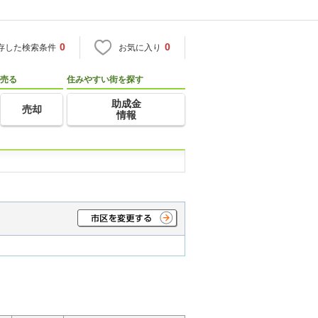
0
0
存した検索条件
お気に入り
売る
住みやすい街を探す
助成金
売却
情報