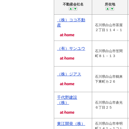
不動産会社名
所在地
（株）ココ不動
産
石川県白山市茶屋
２丁目１１４－１
（有）サンユウ
石川県白山市笠間
町８１－１３
（株）ジアス
石川県白山市鶴来
下東町カ２６
千代野建設
（株）
石川県白山市倉光
６丁目２５
東江開発（株）
石川県白山市幸明
町１４１－１コム