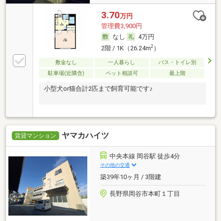
3.70
万円
管理費3,900円
なし
4万円
2
2階 / 1K（26.24m
）
敷金なし
一人暮らし
バス・トイレ別
駐車場(近隣含)
ペット相談可
最上階
小型犬or猫合計2匹まで飼育可能です♪
ヤマカハイツ
賃貸マンション
中央本線 岡谷駅 徒歩4分
その他の交通
築39年10ヶ月 / 3階建
長野県岡谷市本町１丁目