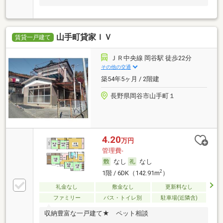
山手町貸家ＩＶ
賃貸一戸建て
ＪＲ中央線 岡谷駅 徒歩22分
その他の交通
築54年5ヶ月 / 2階建
長野県岡谷市山手町１
4.20
万円
管理費-
なし
なし
2
1階 / 6DK（142.91m
）
礼金なし
敷金なし
更新料なし
ファミリー
バス・トイレ別
駐車場(近隣含)
収納豊富な一戸建て★ ペット相談