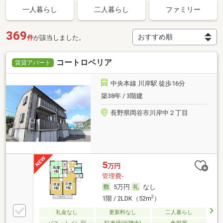
一人暮らし
二人暮らし
ファミリー
369
件
が該当しました。
コートロベリア
賃貸アパート
中央本線 川岸駅 徒歩16分
築38年 / 3階建
長野県岡谷市川岸中２丁目
5
万円
管理費-
5万円
なし
2
1階 / 2LDK（52m
）
礼金なし
更新料なし
二人暮らし