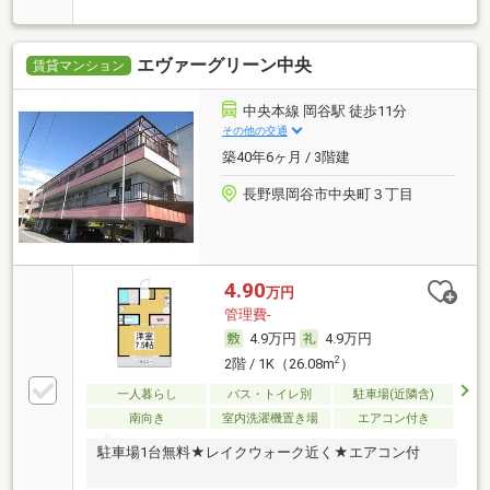
エヴァーグリーン中央
賃貸マンション
中央本線 岡谷駅 徒歩11分
その他の交通
築40年6ヶ月 / 3階建
長野県岡谷市中央町３丁目
4.90
万円
管理費-
4.9万円
4.9万円
2
2階 / 1K（26.08m
）
一人暮らし
バス・トイレ別
駐車場(近隣含)
南向き
室内洗濯機置き場
エアコン付き
駐車場1台無料★レイクウォーク近く★エアコン付