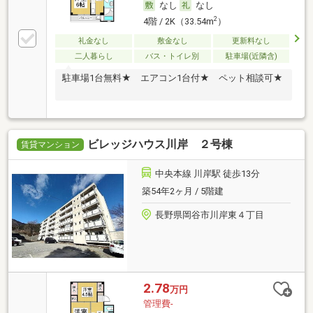
なし
なし
2
4階 / 2K（33.54m
）
礼金なし
敷金なし
更新料なし
二人暮らし
バス・トイレ別
駐車場(近隣含)
駐車場1台無料★ エアコン1台付★ ペット相談可★
ビレッジハウス川岸 ２号棟
賃貸マンション
中央本線 川岸駅 徒歩13分
築54年2ヶ月 / 5階建
長野県岡谷市川岸東４丁目
2.78
万円
管理費-