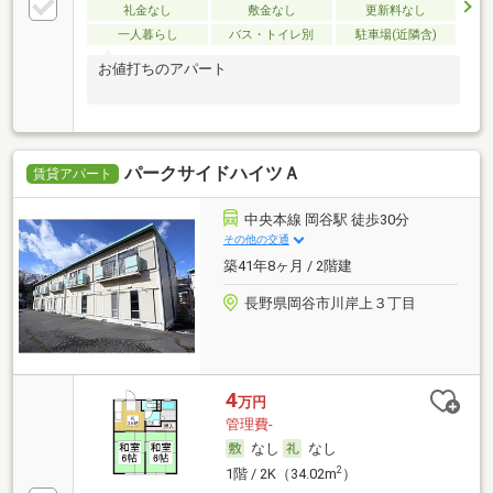
礼金なし
敷金なし
更新料なし
一人暮らし
バス・トイレ別
駐車場(近隣含)
お値打ちのアパート
パークサイドハイツＡ
賃貸アパート
中央本線 岡谷駅 徒歩30分
その他の交通
築41年8ヶ月 / 2階建
長野県岡谷市川岸上３丁目
4
万円
管理費-
なし
なし
2
1階 / 2K（34.02m
）