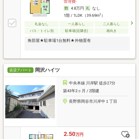
管理費-
4.8万円
なし
2
1階 / 1LDK（39.69m
）
礼金なし
一人暮らし
二人暮らし
バス・トイレ別
駐車場(近隣含)
南向き
角部屋★駐車場1台無料★外物置有
岡沢ハイツ
賃貸アパート
中央本線 川岸駅 徒歩27分
築43年2ヶ月 / 2階建
長野県岡谷市川岸中１丁目
2.50
万円