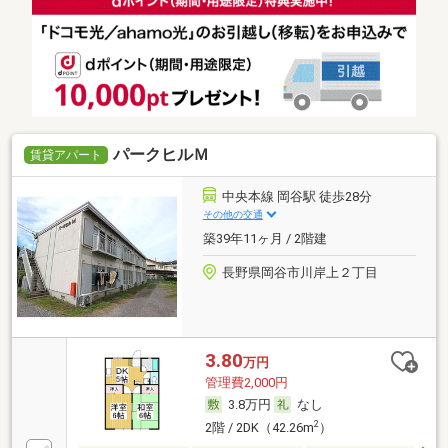
パークヒルＭ
賃貸アパート
中央本線 岡谷駅 徒歩28分
その他の交通
築39年11ヶ月 / 2階建
長野県岡谷市川岸上２丁目
3.80
万円
管理費2,000円
3.8万円
なし
2
2階 / 2DK（42.26m
）