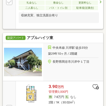
礼金なし
敷金なし
更新料なし
二人暮らし
バス・トイレ別
駐車場(近隣含)
収納充実、独立洗面台有り
アプルハイツ東
賃貸アパート
中央本線 川岸駅 徒歩35分
築29年10ヶ月 / 2階建
長野県岡谷市川岸中１丁目
3.90
万円
管理費3,000円
7.8万円
なし
2
2階 / 1K（30.02m
）