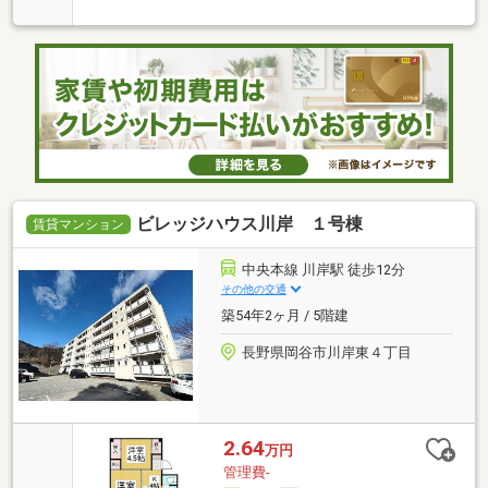
ビレッジハウス川岸 １号棟
賃貸マンション
中央本線 川岸駅 徒歩12分
その他の交通
築54年2ヶ月 / 5階建
長野県岡谷市川岸東４丁目
2.64
万円
管理費-