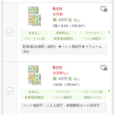
6
万円
管理費-
6万円
なし
2
1階 / 4LDK（109.3m
）
礼金なし
更新料なし
ファミリー
バス・トイレ別
駐車場(近隣含)
ペット相談可
駐車場2台無料（縦列）★ペット相談可★リフォーム
済み
6
万円
管理費なし
6万円
なし
2
/ 4LDK（109.3m
）
礼金なし
ファミリー
バス・トイレ別
駐車場(近隣含)
ペット相談可
収納スペース
ペット相談可・二人入居可・初期費用カード決済可