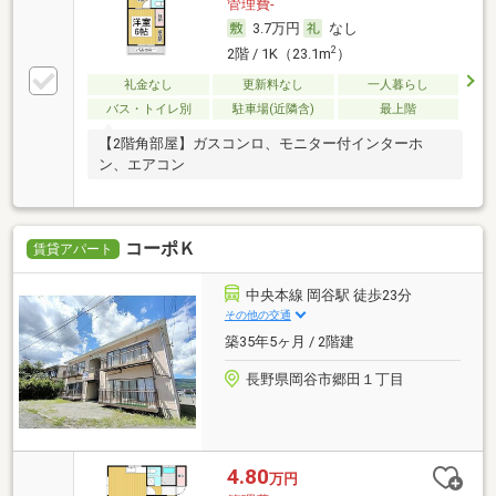
管理費-
3.7万円
なし
2
2階 / 1K（23.1m
）
礼金なし
更新料なし
一人暮らし
バス・トイレ別
駐車場(近隣含)
最上階
【2階角部屋】ガスコンロ、モニター付インターホ
ン、エアコン
コーポＫ
賃貸アパート
中央本線 岡谷駅 徒歩23分
その他の交通
築35年5ヶ月 / 2階建
長野県岡谷市郷田１丁目
4.80
万円