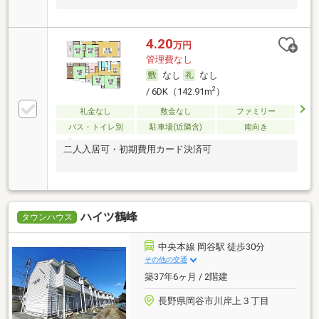
4.20
万円
管理費なし
なし
なし
2
/ 6DK（142.91m
）
礼金なし
敷金なし
ファミリー
バス・トイレ別
駐車場(近隣含)
南向き
二人入居可・初期費用カード決済可
ハイツ鶴峰
タウンハウス
中央本線 岡谷駅 徒歩30分
その他の交通
築37年6ヶ月 / 2階建
長野県岡谷市川岸上３丁目