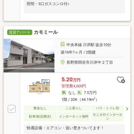
照明・3口ガスコンロ付♪
カモミール
賃貸アパート
中央本線 川岸駅 徒歩10分
築16年1ヶ月 / 2階建
長野県岡谷市川岸中２丁目
5.20
万円
管理費4,600円
なし
7.5万円
2
1階 / 2DK（44.19m
）
敷金なし
二人暮らし
バス・トイレ別
モニタ付インターホ
駐車場(近隣含)
インターネット無料
ン
快適設備・エアコン・追い焚きついてます！