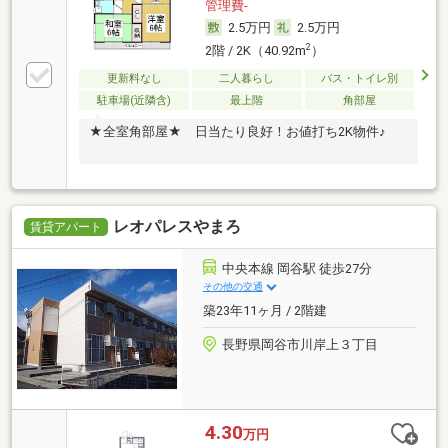
管理費-
2.5万円
2.5万円
2
2階 / 2K（40.92m
）
更新料なし
二人暮らし
バス・トイレ別
駐車場(近隣含)
最上階
角部屋
★全室角部屋★ 日当たり良好！お値打ち2K物件♪
レオパレスやまろ
賃貸アパート
中央本線 岡谷駅 徒歩27分
その他の交通
築23年11ヶ月 / 2階建
長野県岡谷市川岸上３丁目
4.30
万円