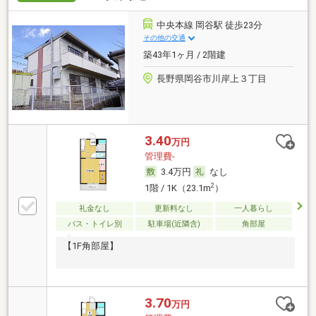
中央本線 岡谷駅 徒歩23分
その他の交通
築43年1ヶ月 / 2階建
長野県岡谷市川岸上３丁目
3.40
万円
管理費-
3.4万円
なし
2
1階 / 1K（23.1m
）
礼金なし
更新料なし
一人暮らし
バス・トイレ別
駐車場(近隣含)
角部屋
【1F角部屋】
3.70
万円