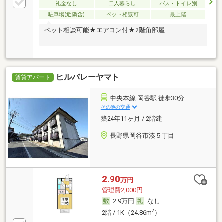
礼金なし
二人暮らし
バス・トイレ別
駐車場(近隣含)
ペット相談可
最上階
ペット相談可能★エアコン付★2階角部屋
ヒルバレーヤマト
賃貸アパート
中央本線 岡谷駅 徒歩30分
その他の交通
築24年11ヶ月 / 2階建
長野県岡谷市湊５丁目
2.90
万円
管理費2,000円
2.9万円
なし
2
2階 / 1K（24.86m
）