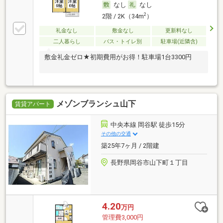
なし
なし
2
2階 / 2K（34m
）
礼金なし
敷金なし
更新料なし
二人暮らし
バス・トイレ別
駐車場(近隣含)
敷金礼金ゼロ★初期費用がお得！駐車場1台3300円
メゾンブランシュ山下
賃貸アパート
中央本線 岡谷駅 徒歩15分
その他の交通
築25年7ヶ月 / 2階建
長野県岡谷市山下町１丁目
4.20
万円
管理費3,000円