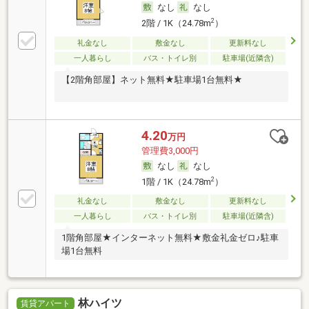
なし
なし
2
2階 / 1K（24.78m
）
礼金なし
敷金なし
更新料なし
一人暮らし
バス・トイレ別
駐車場(近隣含)
【2階角部屋】ネット無料★駐車場1台無料★
4.20
万円
管理費3,000円
なし
なし
2
1階 / 1K（24.78m
）
礼金なし
敷金なし
更新料なし
一人暮らし
バス・トイレ別
駐車場(近隣含)
1階角部屋★インターネット無料★敷金礼金ゼロ♪駐車
場1台無料
林ハイツ
賃貸アパート