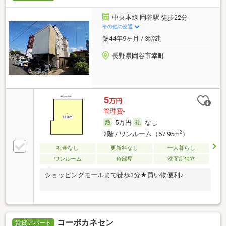
中央本線 岡谷駅 徒歩22分
その他の交通
築44年9ヶ月 / 3階建
長野県岡谷市幸町
5
万円
管理費-
5万円
なし
2
2階 / ワンルーム（67.95m
）
礼金なし
更新料なし
一人暮らし
ワンルーム
角部屋
洗面所独立
ショッピングモールまで徒歩3分★買い物便利♪
コーポカネセン
賃貸アパート