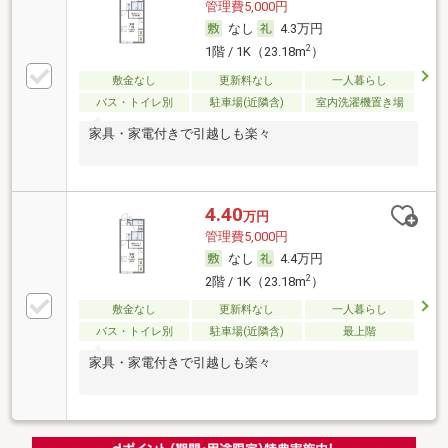
管理費5,000円
なし
4.3万円
2
1階 / 1K（23.18m
）
敷金なし
更新料なし
一人暮らし
バス・トイレ別
駐車場(近隣含)
室内洗濯機置き場
家具・家電付きで引越しも楽々
4.40
万円
管理費5,000円
なし
4.4万円
2
2階 / 1K（23.18m
）
敷金なし
更新料なし
一人暮らし
バス・トイレ別
駐車場(近隣含)
最上階
家具・家電付きで引越しも楽々