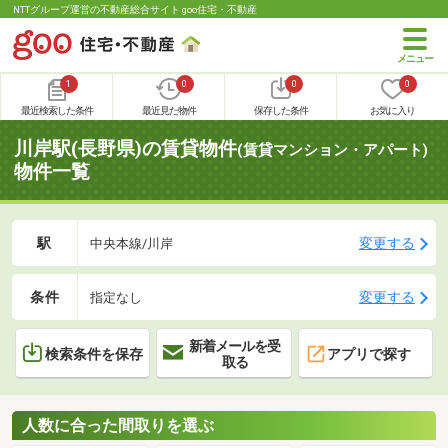
NTTグループ運営の不動産総合サイト goo住宅・不動産
1
0
0
0
最近検索した条件
最近見た物件
保存した条件
お気に入り
川岸駅(長野県)の賃貸物件
(賃貸マンション・アパート)
物件一覧
駅
変更する
中央本線/川岸
条件
変更する
指定なし
新着メールを受
検索条件を保存
アプリで探す
取る
人数に合った間取りを選ぶ