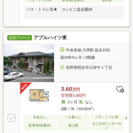
バス・トイレ別
駐車場(近隣含)
角部屋
バス・トイレ別★ コンビニ徒歩圏内
アプルハイツ東
賃貸アパート
中央本線 川岸駅 徒歩35分
築29年9ヶ月 / 2階建
長野県岡谷市川岸中１丁目
3.60
万円
管理費3,000円
2ヶ月
なし
2
2階 / 1K（30.02m
）
礼金なし
一人暮らし
バス・トイレ別
モニタ付インターホ
駐車場(近隣含)
最上階
ン