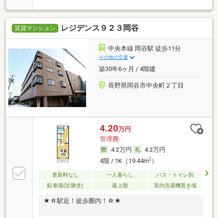
レジデンス９２３岡谷
賃貸マンション
中央本線 岡谷駅 徒歩11分
その他の交通
築30年6ヶ月 / 4階建
長野県岡谷市中央町２丁目
4.20
万円
管理費-
4.2万円
4.2万円
2
4階 / 1K（19.44m
）
更新料なし
一人暮らし
バス・トイレ別
駐車場(近隣含)
最上階
室内洗濯機置き場
★☆駅近！徒歩圏内！☆★