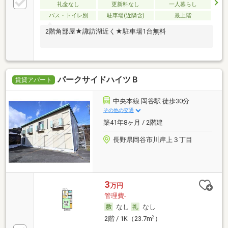
礼金なし
更新料なし
一人暮らし
バス・トイレ別
駐車場(近隣含)
最上階
2階角部屋★諏訪湖近く★駐車場1台無料
パークサイドハイツＢ
賃貸アパート
中央本線 岡谷駅 徒歩30分
その他の交通
築41年8ヶ月 / 2階建
長野県岡谷市川岸上３丁目
3
万円
管理費-
なし
なし
2
2階 / 1K（23.7m
）