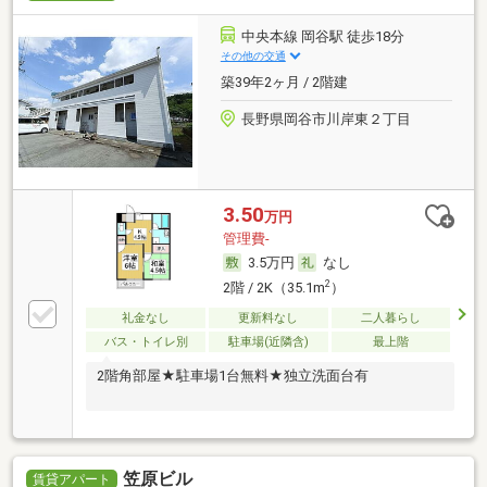
中央本線 岡谷駅 徒歩18分
その他の交通
築39年2ヶ月 / 2階建
長野県岡谷市川岸東２丁目
3.50
万円
管理費-
3.5万円
なし
2
2階 / 2K（35.1m
）
礼金なし
更新料なし
二人暮らし
バス・トイレ別
駐車場(近隣含)
最上階
2階角部屋★駐車場1台無料★独立洗面台有
笠原ビル
賃貸アパート