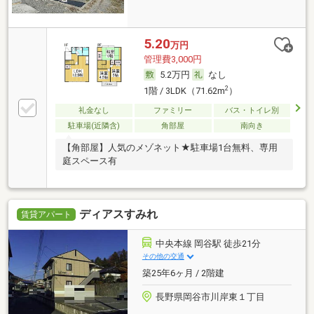
5.20
万円
管理費3,000円
5.2万円
なし
2
1階 / 3LDK（71.62m
）
礼金なし
ファミリー
バス・トイレ別
駐車場(近隣含)
角部屋
南向き
【角部屋】人気のメゾネット★駐車場1台無料、専用
庭スペース有
ディアスすみれ
賃貸アパート
中央本線 岡谷駅 徒歩21分
その他の交通
築25年6ヶ月 / 2階建
長野県岡谷市川岸東１丁目