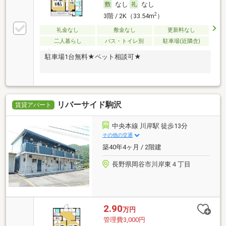
なし
なし
2
3階 / 2K（33.54m
）
礼金なし
敷金なし
更新料なし
二人暮らし
バス・トイレ別
駐車場(近隣含)
駐車場1台無料★ペット相談可★
リバーサイド駒沢
賃貸アパート
中央本線 川岸駅 徒歩13分
その他の交通
築40年4ヶ月 / 2階建
長野県岡谷市川岸東４丁目
2.90
万円
管理費3,000円