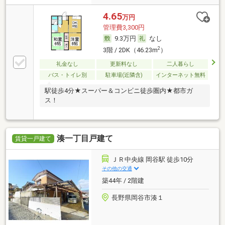
4.65
万円
管理費3,300円
9.3万円
なし
2
3階 / 2DK（46.23m
）
礼金なし
更新料なし
二人暮らし
バス・トイレ別
駐車場(近隣含)
インターネット無料
駅徒歩4分★スーパー＆コンビニ徒歩圏内★都市ガ
ス！
湊一丁目戸建て
賃貸一戸建て
ＪＲ中央線 岡谷駅 徒歩10分
その他の交通
築44年 / 2階建
長野県岡谷市湊１