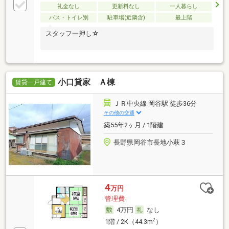
礼金なし
更新料なし
一人暮らし
バス・トイレ別
駐車場(近隣含)
最上階
スタッフ一押し☆
小口貸家 Ａ棟
賃貸一戸建て
ＪＲ中央線 岡谷駅 徒歩36分
その他の交通
築55年2ヶ月 / 1階建
長野県岡谷市長地小萩３
4
万円
管理費-
4万円
なし
2
1階 / 2K（44.3m
）