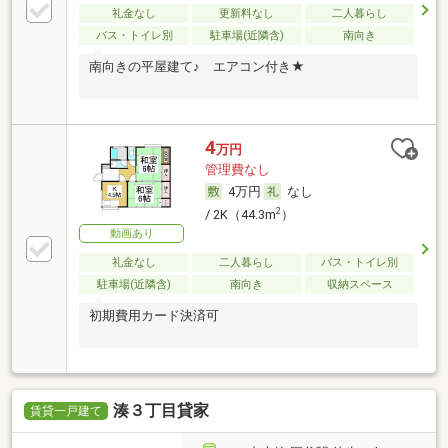
礼金なし
更新料なし
二人暮らし
バス・トイレ別
駐車場(近隣含)
南向き
南向きの平屋建て♪ エアコン付き★
4
万円
管理費なし
4万円
なし
2
/ 2K（44.3m
）
動画あり
礼金なし
二人暮らし
バス・トイレ別
駐車場(近隣含)
南向き
収納スペース
初期費用カード決済可
湊３丁目貸家
賃貸一戸建て