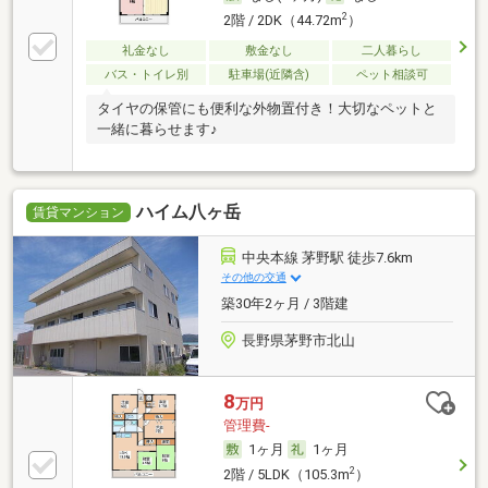
2
2階 / 2DK（44.72m
）
礼金なし
敷金なし
二人暮らし
バス・トイレ別
駐車場(近隣含)
ペット相談可
タイヤの保管にも便利な外物置付き！大切なペットと
一緒に暮らせます♪
ハイム八ヶ岳
賃貸マンション
中央本線 茅野駅 徒歩7.6km
その他の交通
築30年2ヶ月 / 3階建
長野県茅野市北山
8
万円
管理費-
1ヶ月
1ヶ月
2
2階 / 5LDK（105.3m
）