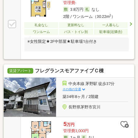
管理費-
3.8万円
なし
2
2階 / ワンルーム（30.22m
）
礼金なし
更新料なし
一人暮らし
ワンルーム
バス・トイレ別
駐車場(近隣含)
※女性限定★2F中部屋★駐車場1台付き
フレグランスモアファイブＣ棟
賃貸アパート
中央本線 茅野駅 徒歩37分
その他の交通
築34年8ヶ月 / 2階建
長野県茅野市宮川
5
万円
管理費3,000円
1ヶ月
なし