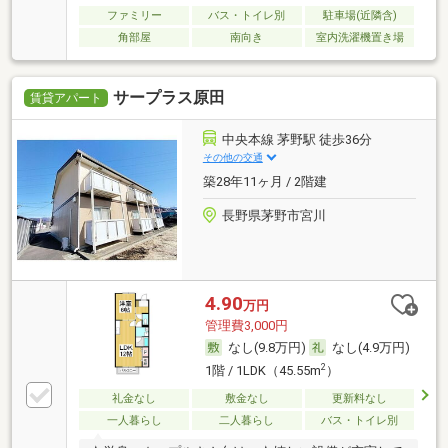
ファミリー
バス・トイレ別
駐車場(近隣含)
角部屋
南向き
室内洗濯機置き場
サープラス原田
賃貸アパート
中央本線 茅野駅 徒歩36分
その他の交通
築28年11ヶ月 / 2階建
長野県茅野市宮川
4.90
万円
管理費3,000円
なし(9.8万円)
なし(4.9万円)
2
1階 / 1LDK（45.55m
）
礼金なし
敷金なし
更新料なし
一人暮らし
二人暮らし
バス・トイレ別