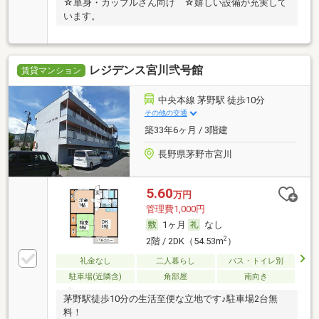
☆単身・カップルさん向け ☆嬉しい設備が充実して
います。
レジデンス宮川弐号館
賃貸マンション
中央本線 茅野駅 徒歩10分
その他の交通
築33年6ヶ月 / 3階建
長野県茅野市宮川
5.60
万円
管理費1,000円
1ヶ月
なし
2
2階 / 2DK（54.53m
）
礼金なし
二人暮らし
バス・トイレ別
駐車場(近隣含)
角部屋
南向き
茅野駅徒歩10分の生活至便な立地です♪駐車場2台無
料！