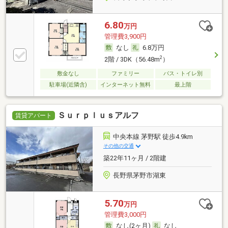
6.80
万円
管理費3,900円
なし
6.8万円
2
2階 / 3DK（56.48m
）
敷金なし
ファミリー
バス・トイレ別
駐車場(近隣含)
インターネット無料
最上階
Ｓｕｒｐｌｕｓアルフ
賃貸アパート
中央本線 茅野駅 徒歩4.9km
その他の交通
築22年11ヶ月 / 2階建
長野県茅野市湖東
5.70
万円
管理費3,000円
なし(2ヶ月)
なし