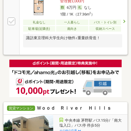
管理費3,000円
6万円
なし
2
1階 / 1K（27.36m
）
礼金なし
一人暮らし
バス・トイレ別
駐車場(近隣含)
南向き
収納スペース
諏訪東京理科大学生向け物件♪重量鉄骨造！
Ｗｏｏｄ Ｒｉｖｅｒ Ｈｉｌｌｓ
賃貸マンション
中央本線 茅野駅 バス15分/「南大
塩入口」バス停 停歩5分
その他の交通