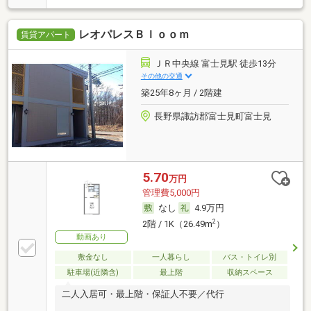
レオパレスＢｌｏｏｍ
賃貸アパート
ＪＲ中央線 富士見駅 徒歩13分
その他の交通
築25年8ヶ月 / 2階建
長野県諏訪郡富士見町富士見
5.70
万円
管理費5,000円
なし
4.9万円
2
2階 / 1K（26.49m
）
動画あり
敷金なし
一人暮らし
バス・トイレ別
駐車場(近隣含)
最上階
収納スペース
二人入居可・最上階・保証人不要／代行