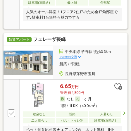
駐車場(近隣含)
最上階
角部屋
人気のオール洋室！1フロア2住戸のため全戸角部屋で
す♪駐車料1台無料も魅力です☆
フェレーザ長峰
賃貸アパート
中央本線 茅野駅 徒歩3.3km
その他の交通
新築 / 2階建
長野県茅野市玉川
6.65
万円
管理費4,800円
なし
1ヶ月
2
1階 / 1LDK（40.04m
）
敷金なし
新築
一人暮らし
二人暮らし
バス・トイレ別
駐車場(近隣含)
ペット飼育応相談★エアコン2台、ネット無料、IHヒ