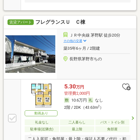
フレグランスＵ Ｃ棟
賃貸アパート
ＪＲ中央線 茅野駅 徒歩20分
その他の交通
築35年6ヶ月 / 2階建
長野県茅野市ちの
5.30
万円
管理費2,000円
10.6万円
なし
2
2階 / 2DK（43.63m
）
動画あり
礼金なし
二人暮らし
バス・トイレ別
駐車場(近隣含)
最上階
角部屋
二人入居可・角部屋・最上階・保証人不要／代行 ・初