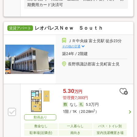
期費用カード決済可
レオパレスＮｅｗ Ｓｏｕｔｈ
賃貸アパート
ＪＲ中央線 富士見駅 徒歩23分
その他の交通
築24年 / 2階建
長野県諏訪郡富士見町富士見
5.30
万円
管理費7,000円
なし
5.3万円
2
1階 / 1K（20.28m
）
動画あり
敷金なし
一人暮らし
バス・トイレ別
駐車場(近隣含)
南向き
室内洗濯機置き場