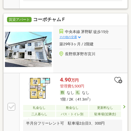
コーポチャムＦ
賃貸アパート
中央本線 茅野駅 徒歩15分
その他の交通
築29年3ヶ月 / 2階建
長野県茅野市宮川
4.90
万円
管理費5,500円
なし
なし
2
1階 / 2K（41.3m
）
礼金なし
敷金なし
更新料なし
二人暮らし
バス・トイレ別
駐車場(近隣含)
半月分フリーレント可 駐車場2台目3、300円