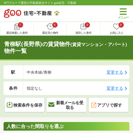
NTTグループ運営の不動産総合サイト goo住宅・不動産
1
0
0
0
最近検索した条件
最近見た物件
保存した条件
お気に入り
青柳駅(長野県)の賃貸物件
(賃貸マンション・アパート)
物件一覧
駅
変更する
中央本線/青柳
条件
変更する
指定なし
新着メールを受
検索条件を保存
アプリで探す
取る
人数に合った間取りを選ぶ