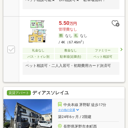
5.50
万円
管理費なし
なし
なし
2
/ 4K（67.46m
）
礼金なし
敷金なし
ファミリー
バス・トイレ別
駐車場(近隣含)
ペット相談可
ペット相談可・二人入居可・初期費用カード決済可
ディアスソレイユ
賃貸アパート
中央本線 茅野駅 徒歩17分
その他の交通
築24年6ヶ月 / 2階建
長野県茅野市本町西