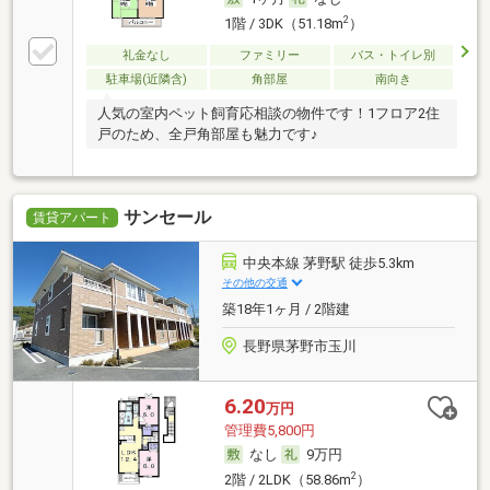
2
1階 / 3DK（51.18m
）
礼金なし
ファミリー
バス・トイレ別
駐車場(近隣含)
角部屋
南向き
人気の室内ペット飼育応相談の物件です！1フロア2住
戸のため、全戸角部屋も魅力です♪
サンセール
賃貸アパート
中央本線 茅野駅 徒歩5.3km
その他の交通
築18年1ヶ月 / 2階建
長野県茅野市玉川
6.20
万円
管理費5,800円
なし
9万円
2
2階 / 2LDK（58.86m
）