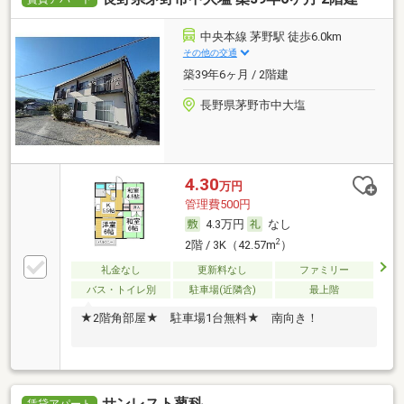
中央本線 茅野駅 徒歩6.0km
その他の交通
築39年6ヶ月 / 2階建
長野県茅野市中大塩
4.30
万円
管理費500円
4.3万円
なし
2
2階 / 3K（42.57m
）
礼金なし
更新料なし
ファミリー
バス・トイレ別
駐車場(近隣含)
最上階
★2階角部屋★ 駐車場1台無料★ 南向き！
サンレスト蓼科
賃貸アパート