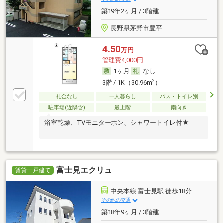
築19年2ヶ月 / 3階建
長野県茅野市豊平
4.50
万円
管理費4,000円
1ヶ月
なし
2
3階 / 1K（30.96m
）
礼金なし
一人暮らし
バス・トイレ別
駐車場(近隣含)
最上階
南向き
浴室乾燥、TVモニターホン、シャワートイレ付★
富士見エクリュ
賃貸一戸建て
中央本線 富士見駅 徒歩18分
その他の交通
築18年9ヶ月 / 3階建