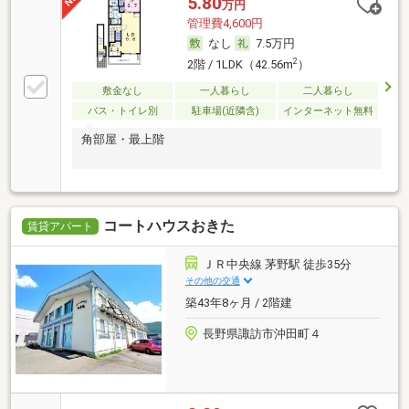
5.80
万円
管理費4,600円
なし
7.5万円
2
2階 / 1LDK（42.56m
）
敷金なし
一人暮らし
二人暮らし
バス・トイレ別
駐車場(近隣含)
インターネット無料
角部屋・最上階
コートハウスおきた
賃貸アパート
ＪＲ中央線 茅野駅 徒歩35分
その他の交通
築43年8ヶ月 / 2階建
長野県諏訪市沖田町４