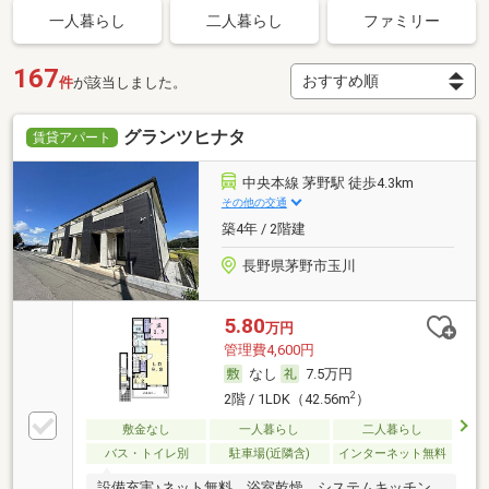
一人暮らし
二人暮らし
ファミリー
167
件
が該当しました。
グランツヒナタ
賃貸アパート
中央本線 茅野駅 徒歩4.3km
その他の交通
築4年 / 2階建
長野県茅野市玉川
5.80
万円
管理費4,600円
なし
7.5万円
2
2階 / 1LDK（42.56m
）
敷金なし
一人暮らし
二人暮らし
バス・トイレ別
駐車場(近隣含)
インターネット無料
設備充実♪ネット無料、浴室乾燥、システムキッチン