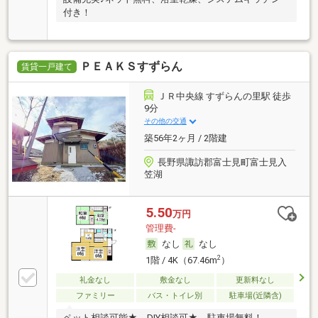
付き！
ＰＥＡＫＳすずらん
賃貸一戸建て
ＪＲ中央線 すずらんの里駅 徒歩
9分
その他の交通
築56年2ヶ月 / 2階建
長野県諏訪郡富士見町富士見入
笠湖
5.50
万円
管理費-
なし
なし
2
1階 / 4K（67.46m
）
礼金なし
敷金なし
更新料なし
ファミリー
バス・トイレ別
駐車場(近隣含)
ペット相談可能★ DIY相談可★ 駐車場無料！