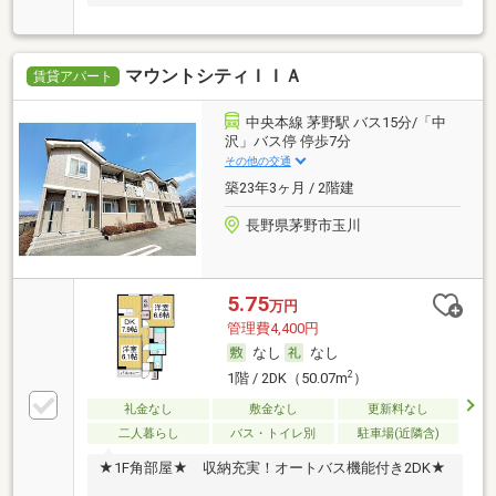
マウントシティＩＩＡ
賃貸アパート
中央本線 茅野駅 バス15分/「中
沢」バス停 停歩7分
その他の交通
築23年3ヶ月 / 2階建
長野県茅野市玉川
5.75
万円
管理費4,400円
なし
なし
2
1階 / 2DK（50.07m
）
礼金なし
敷金なし
更新料なし
二人暮らし
バス・トイレ別
駐車場(近隣含)
★1F角部屋★ 収納充実！オートバス機能付き2DK★