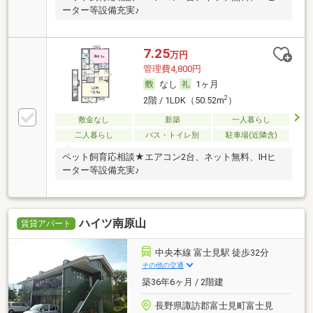
ーター等設備充実♪
7.25
万円
管理費4,800円
なし
1ヶ月
2
2階 / 1LDK（50.52m
）
敷金なし
新築
一人暮らし
二人暮らし
バス・トイレ別
駐車場(近隣含)
ペット飼育応相談★エアコン2台、ネット無料、IHヒ
ーター等設備充実♪
ハイツ南原山
賃貸アパート
中央本線 富士見駅 徒歩32分
その他の交通
築36年6ヶ月 / 2階建
長野県諏訪郡富士見町富士見