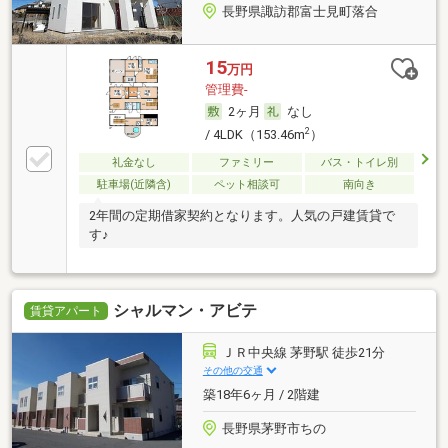
長野県諏訪郡富士見町落合
15
万円
管理費-
2ヶ月
なし
2
/ 4LDK（153.46m
）
礼金なし
ファミリー
バス・トイレ別
駐車場(近隣含)
ペット相談可
南向き
2年間の定期借家契約となります。人気の戸建賃貸で
す♪
シャルマン・アビテ
賃貸アパート
ＪＲ中央線 茅野駅 徒歩21分
その他の交通
築18年6ヶ月 / 2階建
長野県茅野市ちの