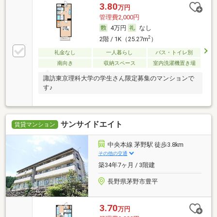
3.80
万円
管理費2,000円
4万円
なし
2
2階 / 1K（25.27m
）
礼金なし
一人暮らし
バス・トイレ別
南向き
収納スペース
室内洗濯機置き場
諏訪東京理科大学の学生さん限定募集のマンションで
す♪
サンサイドエイト
賃貸マンション
中央本線 茅野駅 徒歩3.8km
その他の交通
築34年7ヶ月 / 3階建
長野県茅野市豊平
3.70
万円