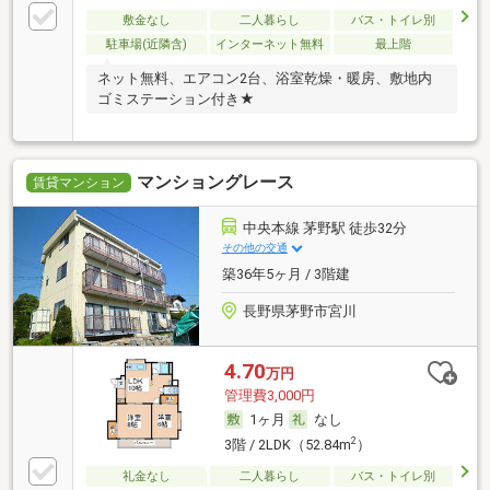
敷金なし
二人暮らし
バス・トイレ別
駐車場(近隣含)
インターネット無料
最上階
ネット無料、エアコン2台、浴室乾燥・暖房、敷地内
ゴミステーション付き★
マンショングレース
賃貸マンション
中央本線 茅野駅 徒歩32分
その他の交通
築36年5ヶ月 / 3階建
長野県茅野市宮川
4.70
万円
管理費3,000円
1ヶ月
なし
2
3階 / 2LDK（52.84m
）
礼金なし
二人暮らし
バス・トイレ別