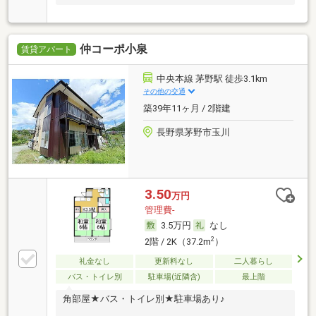
仲コーポ小泉
賃貸アパート
中央本線 茅野駅 徒歩3.1km
その他の交通
築39年11ヶ月 / 2階建
長野県茅野市玉川
3.50
万円
管理費-
3.5万円
なし
2
2階 / 2K（37.2m
）
礼金なし
更新料なし
二人暮らし
バス・トイレ別
駐車場(近隣含)
最上階
角部屋★バス・トイレ別★駐車場あり♪