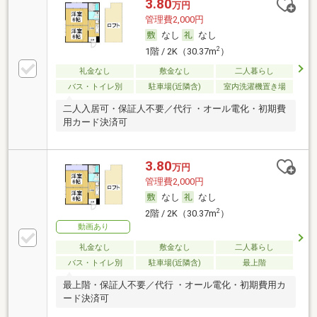
3.80
万円
管理費2,000円
なし
なし
2
1階 / 2K（30.37m
）
礼金なし
敷金なし
二人暮らし
バス・トイレ別
駐車場(近隣含)
室内洗濯機置き場
二人入居可・保証人不要／代行 ・オール電化・初期費
用カード決済可
3.80
万円
管理費2,000円
なし
なし
2
2階 / 2K（30.37m
）
動画あり
礼金なし
敷金なし
二人暮らし
バス・トイレ別
駐車場(近隣含)
最上階
最上階・保証人不要／代行 ・オール電化・初期費用カ
ード決済可