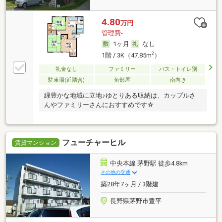
4.80
万円
管理費-
1ヶ月
なし
2
1階 / 3K（47.85m
）
礼金なし
ファミリー
バス・トイレ別
駐車場(近隣含)
角部屋
南向き
緑豊かな地域に立地♪ゆとりある収納は、カップルさ
んやファミリーさんにおすすめです☆
フューチャーヒル
賃貸マンション
中央本線 茅野駅 徒歩4.8km
その他の交通
築28年7ヶ月 / 3階建
長野県茅野市豊平