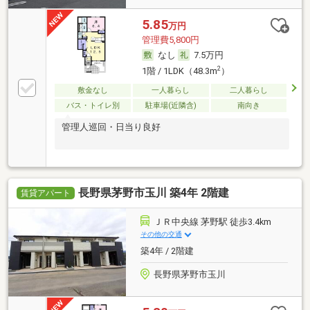
5.85
万円
管理費5,800円
なし
7.5万円
2
1階 / 1LDK（48.3m
）
敷金なし
一人暮らし
二人暮らし
バス・トイレ別
駐車場(近隣含)
南向き
管理人巡回・日当り良好
長野県茅野市玉川 築4年 2階建
賃貸アパート
ＪＲ中央線 茅野駅 徒歩3.4km
その他の交通
築4年 / 2階建
長野県茅野市玉川