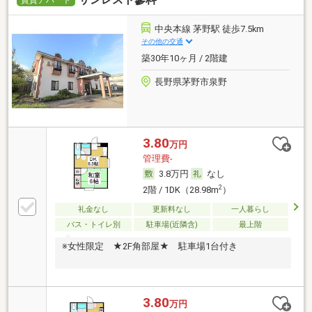
中央本線 茅野駅 徒歩7.5km
その他の交通
築30年10ヶ月 / 2階建
長野県茅野市泉野
3.80
万円
管理費-
3.8万円
なし
2
2階 / 1DK（28.98m
）
礼金なし
更新料なし
一人暮らし
バス・トイレ別
駐車場(近隣含)
最上階
※女性限定 ★2F角部屋★ 駐車場1台付き
3.80
万円