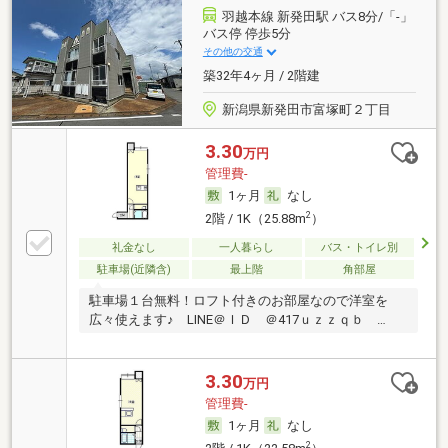
羽越本線 新発田駅 バス8分/「-」
バス停 停歩5分
その他の交通
築32年4ヶ月 / 2階建
新潟県新発田市富塚町２丁目
3.30
万円
管理費-
1ヶ月
なし
2
2階 / 1K（25.88m
）
礼金なし
一人暮らし
バス・トイレ別
駐車場(近隣含)
最上階
角部屋
駐車場１台無料！ロフト付きのお部屋なので洋室を
広々使えます♪ LINE＠ＩＤ ＠417ｕｚｚｑｂ …
3.30
万円
管理費-
1ヶ月
なし
2