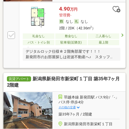
4.90
万円
管理費-
なし
なし
2
2階 / 2DK（42.36m
）
礼金なし
敷金なし
二人暮らし
バス・トイレ別
駐車場(近隣含)
最上階
デジタルロック仕様☆２階角部屋です！！！
新発田市のお部屋探しは岩波不動産へ♪ スタッフ…
新潟県新発田市新栄町１丁目 築35年7ヶ月
賃貸アパート
2階建
羽越本線 新発田駅 バス9分/「-」
バス停 停歩4分
その他の交通
築35年7ヶ月 / 2階建
新潟県新発田市新栄町１丁目