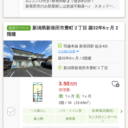
2口コンロ付き♪新発田駅まで徒歩約2分！
新発田市のお部屋探しは岩波不動産へ♪ スタッフ一…
新潟県新発田市豊町２丁目 築32年6ヶ月 2
賃貸アパート
階建
羽越本線 新発田駅 徒歩4分
その他の交通
築32年6ヶ月 / 2階建
新潟県新発田市豊町２丁目
3.50
万円
管理費-
1ヶ月
1ヶ月
2
2階 / 1K（25.65m
）
一人暮らし
バス・トイレ別
駐車場(近隣含)
モニタ付インターホ
最上階
角部屋
ン