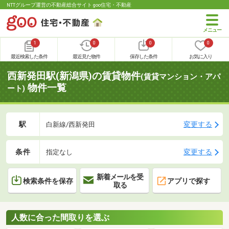
NTTグループ運営の不動産総合サイト goo住宅・不動産
1
0
0
0
最近検索した条件
最近見た物件
保存した条件
お気に入り
西新発田駅(新潟県)の賃貸物件
(賃貸マンション・アパ
物件一覧
ート)
駅
変更する
白新線/西新発田
条件
変更する
指定なし
新着メールを受
検索条件を保存
アプリで探す
取る
人数に合った間取りを選ぶ