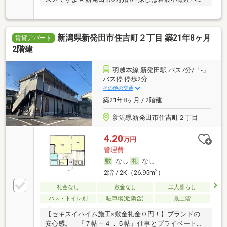
♪ …
新潟県新発田市住吉町２丁目 築21年8ヶ月
賃貸アパート
2階建
羽越本線 新発田駅 バス7分/「-」
バス停 停歩2分
その他の交通
築21年8ヶ月 / 2階建
新潟県新発田市住吉町２丁目
4.20
万円
管理費-
なし
なし
2
2階 / 2K（26.95m
）
礼金なし
敷金なし
二人暮らし
バス・トイレ別
駐車場(近隣含)
最上階
【セキスイハイム施工×敷金礼金０円！】ブランドの
安心感。 『７帖＋４．５帖』仕事とプライベート分