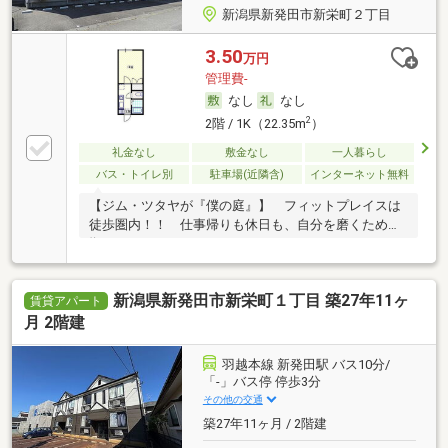
新潟県新発田市新栄町２丁目
3.50
万円
管理費-
なし
なし
2
2階 / 1K（22.35m
）
礼金なし
敷金なし
一人暮らし
バス・トイレ別
駐車場(近隣含)
インターネット無料
【ジム・ツタヤが『僕の庭』】 フィットプレイスは
徒歩圏内！！ 仕事帰りも休日も、自分を磨くための
拠…
新潟県新発田市新栄町１丁目 築27年11ヶ
賃貸アパート
月 2階建
羽越本線 新発田駅 バス10分/
「-」バス停 停歩3分
その他の交通
築27年11ヶ月 / 2階建