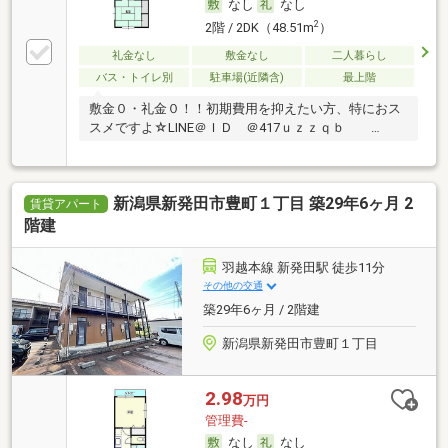
なし
なし
2
2階 / 2DK（48.51m
）
礼金なし
敷金なし
二人暮らし
バス・トイレ別
駐車場(近隣含)
最上階
敷金０・礼金０！！初期費用を抑えたい方、特におス
スメですよ☆LINE＠ＩＤ ＠417ｕｚｚｑｂ …
新潟県新発田市豊町１丁目 築29年6ヶ月 2
賃貸アパート
階建
羽越本線 新発田駅 徒歩11分
その他の交通
築29年6ヶ月 / 2階建
新潟県新発田市豊町１丁目
2.98
万円
管理費-
なし
なし