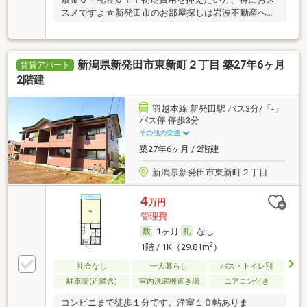
スメですよ☆新発田市のお部屋探しは岩波不動産へ
♪ …
新潟県新発田市東新町２丁目 築27年6ヶ月
賃貸アパート
2階建
羽越本線 新発田駅 バス3分/「-」
バス停 停歩3分
その他の交通
築27年6ヶ月 / 2階建
新潟県新発田市東新町２丁目
4
万円
管理費-
1ヶ月
なし
2
1階 / 1K（29.81m
）
礼金なし
一人暮らし
バス・トイレ別
駐車場(近隣含)
室内洗濯機置き場
エアコン付き
コンビニまで徒歩１分です。洋室１０帖ありま