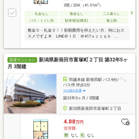
2
3階 / 2DK（41.31m
）
礼金なし
敷金なし
二人暮らし
バス・トイレ別
駐車場(近隣含)
最上階
敷金０・礼金０！！初期費用を抑えたい方、特におス
スメですよ☆ LINE＠ＩＤ ＠417ｕｚｚｑｂ …
新潟県新発田市富塚町２丁目 築32年5ヶ
賃貸マンション
月 3階建
羽越本線 新発田駅 バス9分/「-」
バス停 停歩2分
その他の交通
築32年5ヶ月 / 3階建
新潟県新発田市富塚町２丁目
4.88
万円
管理費-
なし
なし