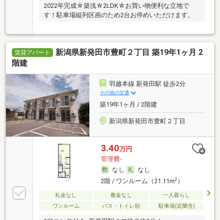
2022年完成☆築浅☆2LDK☆お買い物便利な立地で
す！駐車場縦列区画のため2台お停めいただけます。
新潟県新発田市豊町２丁目 築19年1ヶ月 2
賃貸アパート
階建
羽越本線 新発田駅 徒歩2分
その他の交通
築19年1ヶ月 / 2階建
新潟県新発田市豊町２丁目
3.40
万円
管理費-
なし
なし
2
2階 / ワンルーム（21.11m
）
礼金なし
敷金なし
一人暮らし
ワンルーム
バス・トイレ別
駐車場(近隣含)