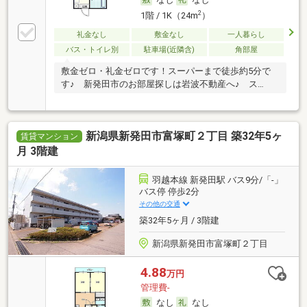
2
1階 / 1K（24m
）
礼金なし
敷金なし
一人暮らし
バス・トイレ別
駐車場(近隣含)
角部屋
敷金ゼロ・礼金ゼロです！スーパーまで徒歩約5分で
す♪ 新発田市のお部屋探しは岩波不動産へ♪ ス…
新潟県新発田市富塚町２丁目 築32年5ヶ
賃貸マンション
月 3階建
羽越本線 新発田駅 バス9分/「-」
バス停 停歩2分
その他の交通
築32年5ヶ月 / 3階建
新潟県新発田市富塚町２丁目
4.88
万円
管理費-
なし
なし