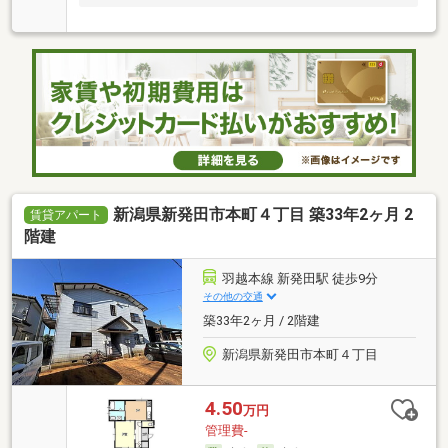
け…
新潟県新発田市本町４丁目 築33年2ヶ月 2
賃貸アパート
階建
羽越本線 新発田駅 徒歩9分
その他の交通
築33年2ヶ月 / 2階建
新潟県新発田市本町４丁目
4.50
万円
管理費-