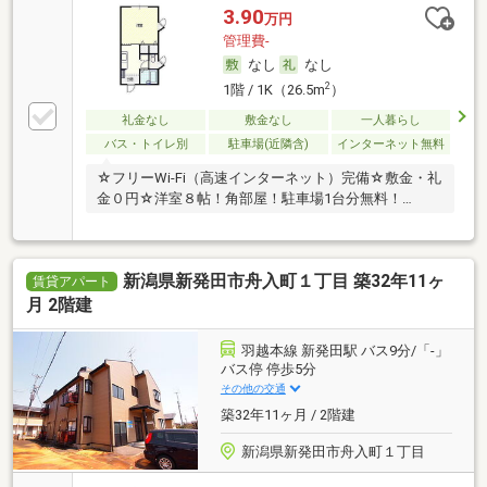
3.90
万円
管理費-
なし
なし
2
1階 / 1K（26.5m
）
礼金なし
敷金なし
一人暮らし
バス・トイレ別
駐車場(近隣含)
インターネット無料
☆フリーWi-Fi（高速インターネット）完備☆敷金・礼
金０円☆洋室８帖！角部屋！駐車場1台分無料！…
新潟県新発田市舟入町１丁目 築32年11ヶ
賃貸アパート
月 2階建
羽越本線 新発田駅 バス9分/「-」
バス停 停歩5分
その他の交通
築32年11ヶ月 / 2階建
新潟県新発田市舟入町１丁目