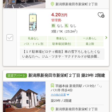
新潟県新発田市新栄町２丁目
4.20
万円
管理費-
なし
なし
2
3階 / 1K（25.2m
）
礼金なし
敷金なし
一人暮らし
バス・トイレ別
駐車場(近隣含)
最上階
【１Ｆ駐車場ピロティ構造】車の雪下ろしをしたくな
いあなたへ。ジム・ツタヤ・マクドナルドが徒歩圏
内。…
新潟県新発田市新栄町２丁目 築29年 2階建
賃貸アパート
羽越本線 新発田駅 バス9分/「-」
バス停 停歩4分
その他の交通
築29年 / 2階建
新潟県新発田市新栄町２丁目