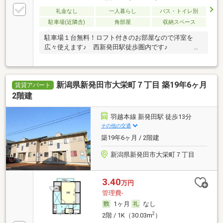
礼金なし
一人暮らし
バス・トイレ別
駐車場(近隣含)
角部屋
収納スペース
駐車場１台無料！ロフト付きのお部屋なので洋室を
広々使えます♪ 西新発田駅徒歩圏内です♪ キ
ッ…
新潟県新発田市大栄町７丁目 築19年6ヶ月
賃貸アパート
2階建
羽越本線 新発田駅 徒歩13分
その他の交通
築19年6ヶ月 / 2階建
新潟県新発田市大栄町７丁目
3.40
万円
管理費-
1ヶ月
なし
2
2階 / 1K（30.03m
）