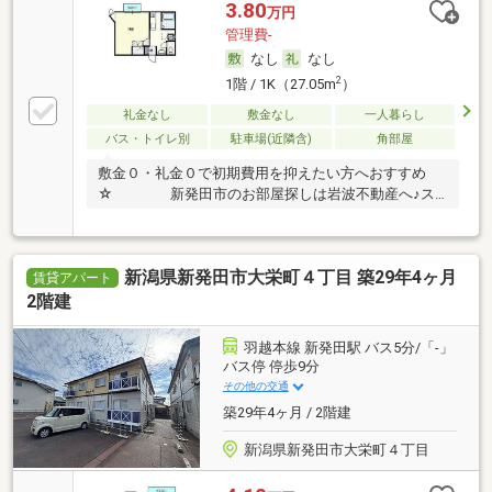
3.80
万円
管理費-
なし
なし
2
1階 / 1K（27.05m
）
礼金なし
敷金なし
一人暮らし
バス・トイレ別
駐車場(近隣含)
角部屋
敷金０・礼金０で初期費用を抑えたい方へおすすめ
☆ 新発田市のお部屋探しは岩波不動産へ♪ス
タッ…
新潟県新発田市大栄町４丁目 築29年4ヶ月
賃貸アパート
2階建
羽越本線 新発田駅 バス5分/「-」
バス停 停歩9分
その他の交通
築29年4ヶ月 / 2階建
新潟県新発田市大栄町４丁目