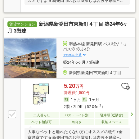
スメですよ☆新発田市のお部屋探しは岩波不動産へ
♪ …
新潟県新発田市東新町４丁目 築24年6ヶ
賃貸マンション
月 3階建
羽越本線 新発田駅 バス3分/「-」
バス停 停歩4分
その他の交通
築24年6ヶ月 / 3階建
新潟県新発田市東新町４丁目
5.20
万円
管理費1,500円
1ヶ月
1ヶ月
2
2階 / 2LDK（57.04m
）
二人暮らし
バス・トイレ別
駐車場(近隣含)
ペット相談可
南向き
収納スペース
大事なペットと離れたくない方にオススメの物件♪全
室洋室です☆新発田市のお部屋探しは岩波不動産へ