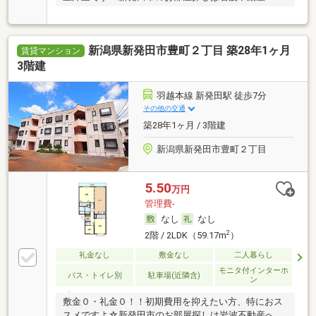
♪ …
新潟県新発田市豊町２丁目 築28年1ヶ月
賃貸マンション
3階建
羽越本線 新発田駅 徒歩7分
その他の交通
築28年1ヶ月 / 3階建
新潟県新発田市豊町２丁目
5.50
万円
管理費-
なし
なし
2
2階 / 2LDK（59.17m
）
礼金なし
敷金なし
二人暮らし
モニタ付インターホ
バス・トイレ別
駐車場(近隣含)
ン
敷金０・礼金０！！初期費用を抑えたい方、特におス
スメですよ☆新発田市のお部屋探しは岩波不動産へ