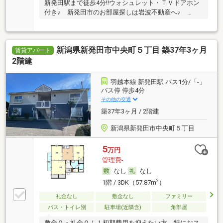
新発田駅まで徒歩4分!!ウォシュレット・ＴＶドアホン
付き♪ 新発田市のお部屋探しは岩波不動産へ♪ …
新潟県新発田市中央町５丁目 築37年3ヶ月
賃貸アパート
2階建
羽越本線 新発田駅 バス1分/「-」
バス停 停歩4分
その他の交通
築37年3ヶ月 / 2階建
新潟県新発田市中央町５丁目
5
万円
管理費-
なし
なし
2
1階 / 3DK（57.87m
）
礼金なし
敷金なし
ファミリー
バス・トイレ別
駐車場(近隣含)
角部屋
敷金０・礼金０！！初期費用を抑えたい方、特におス