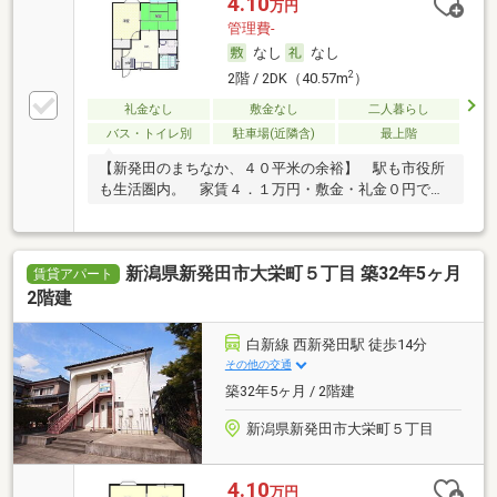
4.10
万円
管理費-
なし
なし
2
2階 / 2DK（40.57m
）
礼金なし
敷金なし
二人暮らし
バス・トイレ別
駐車場(近隣含)
最上階
【新発田のまちなか、４０平米の余裕】 駅も市役所
も生活圏内。 家賃４．１万円・敷金・礼金０円で叶
え…
新潟県新発田市大栄町５丁目 築32年5ヶ月
賃貸アパート
2階建
白新線 西新発田駅 徒歩14分
その他の交通
築32年5ヶ月 / 2階建
新潟県新発田市大栄町５丁目
4.10
万円