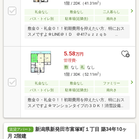
2
1階 / 2DK（41.31m
）
礼金なし
敷金なし
二人暮らし
バス・トイレ別
駐車場(近隣含)
南向き
敷金０・礼金０！！初期費用を抑えたい方、特におス
スメですよ☆LINE＠ＩＤ ＠417ｕｚｚｑｂ …
5.58
万円
管理費-
なし
なし
2
1階 / 3DK（52.11m
）
礼金なし
敷金なし
ファミリー
バス・トイレ別
駐車場(近隣含)
南向き
敷金０・礼金０！！初期費用を抑えたい方、特におス
スメですよ☆マンションタイプの３ＤＫ！消雪設備付
き…
新潟県新発田市富塚町１丁目 築34年10ヶ
賃貸アパート
月 2階建