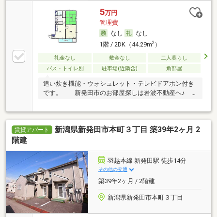
5
万円
管理費-
なし
なし
2
1階 / 2DK（44.29m
）
礼金なし
敷金なし
二人暮らし
バス・トイレ別
駐車場(近隣含)
角部屋
追い炊き機能・ウォシュレット・テレビドアホン付き
です。 新発田市のお部屋探しは岩波不動産へ♪
ス…
新潟県新発田市本町３丁目 築39年2ヶ月 2
賃貸アパート
階建
羽越本線 新発田駅 徒歩14分
その他の交通
築39年2ヶ月 / 2階建
新潟県新発田市本町３丁目