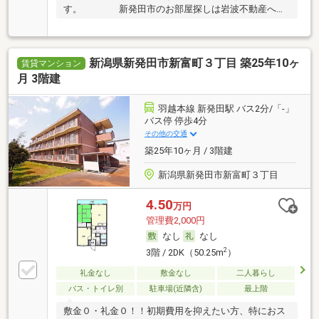
す。 新発田市のお部屋探しは岩波不動産へ
♪ スタッ…
新潟県新発田市新富町３丁目 築25年10ヶ
賃貸マンション
月 3階建
羽越本線 新発田駅 バス2分/「-」
バス停 停歩4分
その他の交通
築25年10ヶ月 / 3階建
新潟県新発田市新富町３丁目
4.50
万円
管理費2,000円
なし
なし
2
3階 / 2DK（50.25m
）
礼金なし
敷金なし
二人暮らし
バス・トイレ別
駐車場(近隣含)
最上階
敷金０・礼金０！！初期費用を抑えたい方、特におス