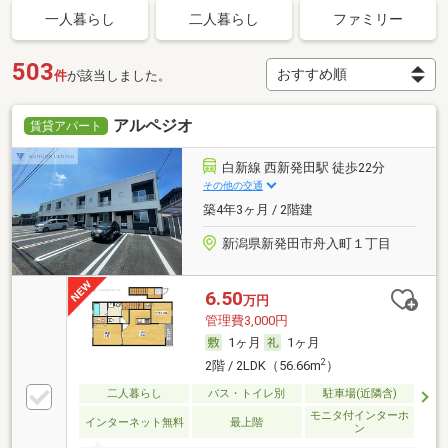
一人暮らし
二人暮らし
ファミリー
503
件
が該当しました。
アルペジオ
賃貸アパート
白新線 西新発田駅 徒歩22分
その他の交通
築4年3ヶ月 / 2階建
新潟県新発田市舟入町１丁目
6.50
万円
管理費3,000円
1ヶ月
1ヶ月
2
2階 / 2LDK（56.66m
）
二人暮らし
バス・トイレ別
駐車場(近隣含)
モニタ付インターホ
インターネット無料
最上階
ン