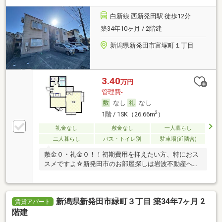
白新線 西新発田駅 徒歩12分
築34年10ヶ月 / 2階建
新潟県新発田市富塚町１丁目
3.40
万円
管理費-
なし
なし
2
1階 / 1SK（26.66m
）
礼金なし
敷金なし
一人暮らし
二人暮らし
バス・トイレ別
駐車場(近隣含)
敷金０・礼金０！！初期費用を抑えたい方、特におス
スメですよ☆新発田市のお部屋探しは岩波不動産へ
♪ …
新潟県新発田市緑町３丁目 築34年7ヶ月 2
賃貸アパート
階建