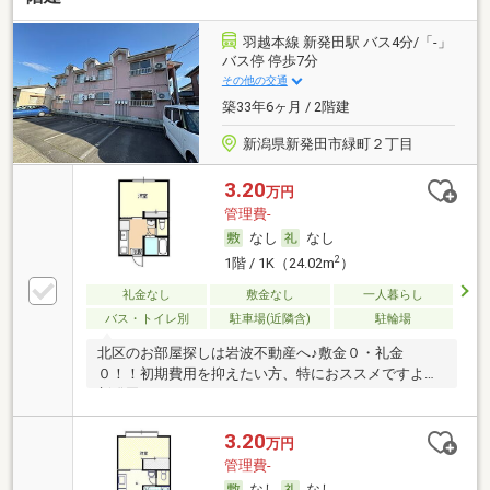
羽越本線 新発田駅 バス4分/「-」
バス停 停歩7分
その他の交通
築33年6ヶ月 / 2階建
新潟県新発田市緑町２丁目
3.20
万円
管理費-
なし
なし
2
1階 / 1K（24.02m
）
礼金なし
敷金なし
一人暮らし
バス・トイレ別
駐車場(近隣含)
駐輪場
北区のお部屋探しは岩波不動産へ♪敷金０・礼金
０！！初期費用を抑えたい方、特におススメですよ☆
新発田…
3.20
万円
管理費-
なし
なし