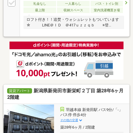
礼金なし
一人暮らし
バス・トイレ別
最上階
収納スペース
室内洗濯機置き場
ロフト付き！！追焚・ウォシュレットもついています
☆ LINE＠ＩＤ ＠417ｕｚｚｑｂ ※登…
新潟県新発田市新栄町２丁目 築28年6ヶ月
賃貸アパート
2階建
羽越本線 新発田駅 バス9分/「-」
バス停 停歩4分
その他の交通
築28年6ヶ月 / 2階建