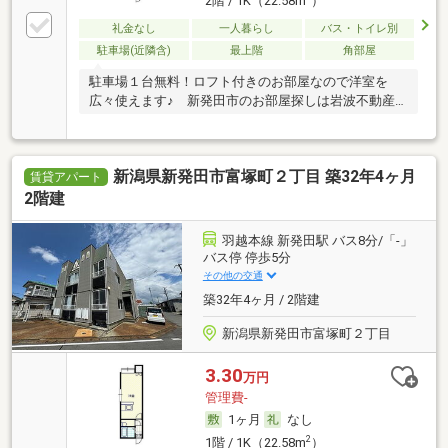
2階 / 1K（22.58m
）
礼金なし
一人暮らし
バス・トイレ別
駐車場(近隣含)
最上階
角部屋
駐車場１台無料！ロフト付きのお部屋なので洋室を
広々使えます♪ 新発田市のお部屋探しは岩波不動産
へ♪…
新潟県新発田市富塚町２丁目 築32年4ヶ月
賃貸アパート
2階建
羽越本線 新発田駅 バス8分/「-」
バス停 停歩5分
その他の交通
築32年4ヶ月 / 2階建
新潟県新発田市富塚町２丁目
3.30
万円
管理費-
1ヶ月
なし
2
1階 / 1K（22.58m
）