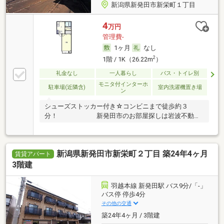
新潟県新発田市新栄町１丁目
4
万円
管理費-
1ヶ月
なし
2
1階 / 1K（26.22m
）
礼金なし
一人暮らし
バス・トイレ別
モニタ付インターホ
駐車場(近隣含)
室内洗濯機置き場
ン
シューズストッカー付き☆コンビニまで徒歩約３
分！ 新発田市のお部屋探しは岩波不動産
へ♪ …
新潟県新発田市新栄町２丁目 築24年4ヶ月
賃貸アパート
3階建
羽越本線 新発田駅 バス9分/「-」
バス停 停歩4分
その他の交通
築24年4ヶ月 / 3階建