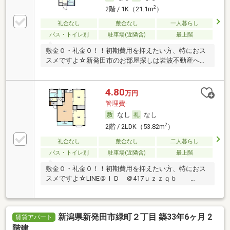
2
2階 / 1K（21.1m
）
礼金なし
敷金なし
一人暮らし
バス・トイレ別
駐車場(近隣含)
最上階
敷金０・礼金０！！初期費用を抑えたい方、特におス
スメですよ☆新発田市のお部屋探しは岩波不動産へ
♪ …
4.80
万円
管理費-
なし
なし
2
2階 / 2LDK（53.82m
）
礼金なし
敷金なし
二人暮らし
バス・トイレ別
駐車場(近隣含)
最上階
敷金０・礼金０！！初期費用を抑えたい方、特におス
スメですよ☆LINE＠ＩＤ ＠417ｕｚｚｑｂ …
新潟県新発田市緑町２丁目 築33年6ヶ月 2
賃貸アパート
階建