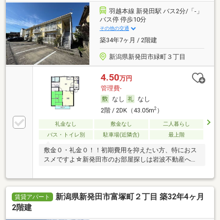
羽越本線 新発田駅 バス2分/「-」
バス停 停歩10分
その他の交通
築34年7ヶ月 / 2階建
新潟県新発田市緑町３丁目
4.50
万円
管理費-
なし
なし
2
2階 / 2DK（43.05m
）
礼金なし
敷金なし
二人暮らし
バス・トイレ別
駐車場(近隣含)
最上階
敷金０・礼金０！！初期費用を抑えたい方、特におス
スメですよ☆新発田市のお部屋探しは岩波不動産へ
♪ …
新潟県新発田市富塚町２丁目 築32年4ヶ月
賃貸アパート
2階建