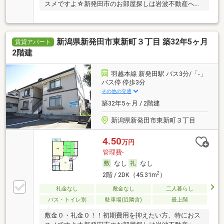
スメですよ☆新発田市のお部屋探しは岩波不動産へ
♪ …
新潟県新発田市東新町３丁目 築32年5ヶ月
賃貸アパート
2階建
羽越本線 新発田駅 バス3分/「-」
バス停 停歩3分
その他の交通
築32年5ヶ月 / 2階建
新潟県新発田市東新町３丁目
4.50
万円
管理費-
なし
なし
2
2階 / 2DK（45.31m
）
礼金なし
敷金なし
二人暮らし
バス・トイレ別
駐車場(近隣含)
最上階
敷金０・礼金０！！初期費用を抑えたい方、特におス