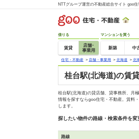
NTTグループ運営の不動産総合サイト goo
借りる
マンションを買う
店舗･
賃貸
新築
中
事業用
住宅・不動産
>
店舗・事業用
>
北海道
>
北
桂台駅(北海道)の賃
桂台駅(北海道)の貸店舗、貸事務所、
情報を探すならgoo住宅・不動産。賃料
します。
探したい物件の路線・検索条件を変
路線