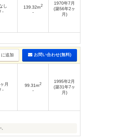
1970年7月
 なし
2
139.32m
(築56年2ヶ
 -
-
月)
お問い合わせ(無料)
りに追加
1995年2月
1ヶ月
2
99.31m
(築31年7ヶ
 -
-
月)
か。