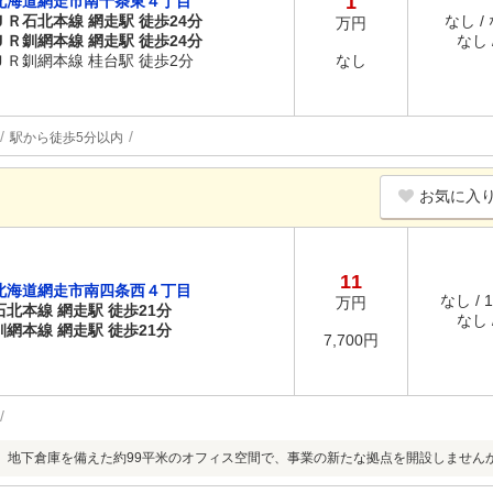
1
北海道網走市南十条東４丁目
ＪＲ石北本線 網走駅 徒歩24分
なし /
万円
ＪＲ釧網本線 網走駅 徒歩24分
なし /
ＪＲ釧網本線 桂台駅 徒歩2分
なし
駅から徒歩5分以内
お気に入
11
北海道網走市南四条西４丁目
なし / 
万円
石北本線 網走駅 徒歩21分
なし /
釧網本線 網走駅 徒歩21分
7,700円
。地下倉庫を備えた約99平米のオフィス空間で、事業の新たな拠点を開設しません