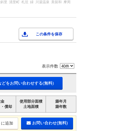
中斜里
清里町
札弦
緑
川湯温泉
美留和
摩周
この条件を保存
表示件数
などをお問い合わせする(無料)
敷金
使用部分面積
築年月
引・償却
土地面積
築年数
お問い合わせ(無料)
りに追加