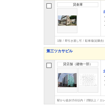
貸倉庫
1階
即引き渡し可
駐車場(近隣含)
第三ツカサビル
貸店舗（建物一部）
駅から徒歩15分以内
2階以上
エ