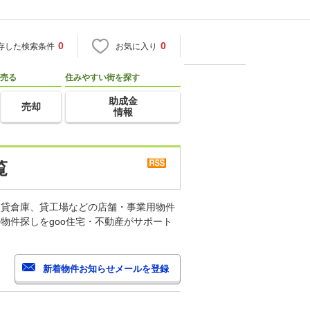
0
0
存した検索条件
お気に入り
売る
住みやすい街を探す
助成金
売却
情報
覧
、貸倉庫、貸工場などの店舗・事業用物件
物件探しをgoo住宅・不動産がサポート