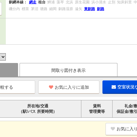
釧網本線：
網走
桂台
鱒浦
藻琴
北浜
原生花園
浜小清水
止別
知床斜里
磯分内
標茶
茅沼
塘路
細岡
釧路湿原
遠矢
東釧路
釧路
間取り図付き表示
お気に入りに追加
空室状況
所在地/交通
賃料
礼金/
（駅/バス 所要時間）
管理費等
保証金/敷
お気に入