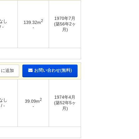
1970年7月
 なし
2
139.32m
(築56年2ヶ
 -
-
月)
お問い合わせ(無料)
りに追加
1974年4月
 なし
2
39.09m
(築52年5ヶ
/ -
-
月)