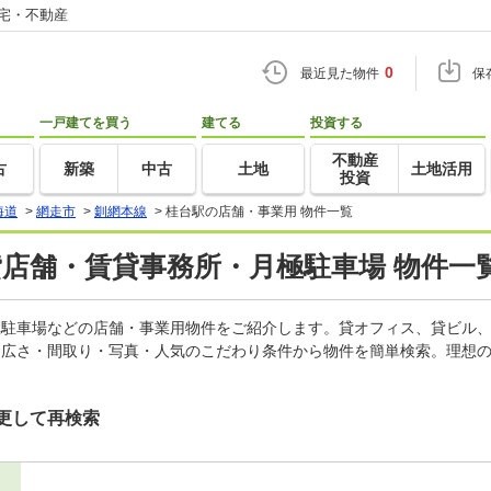
住宅・不動産
0
最近見た物件
保
一戸建てを買う
建てる
投資する
不動産
古
新築
中古
土地
土地活用
投資
海道
>
網走市
>
釧網本線
>
桂台駅の店舗・事業用 物件一覧
貸店舗・賃貸事務所・月極駐車場 物件一
月極駐車場などの店舗・事業用物件をご紹介します。貸オフィス、貸ビル
・広さ・間取り・写真・人気のこだわり条件から物件を簡単検索。理想の
更して再検索