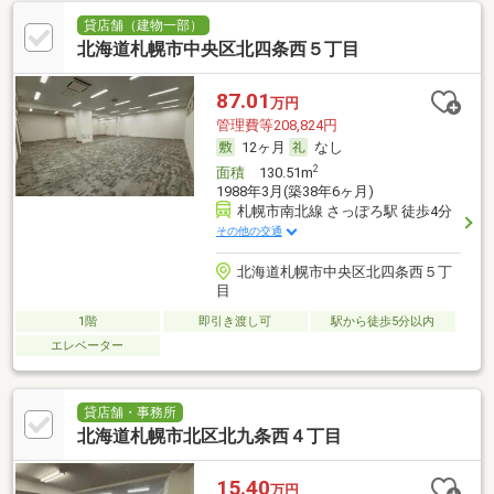
貸店舗（建物一部）
北海道札幌市中央区北四条西５丁目
87.01
万円
管理費等208,824円
12ヶ月
なし
2
面積
130.51m
1988年3月(築38年6ヶ月)
札幌市南北線 さっぽろ駅 徒歩4分
その他の交通
北海道札幌市中央区北四条西５丁
目
1階
即引き渡し可
駅から徒歩5分以内
エレベーター
貸店舗・事務所
北海道札幌市北区北九条西４丁目
15.40
万円