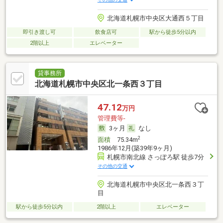
北海道札幌市中央区大通西５丁目
即引き渡し可
飲食店可
駅から徒歩5分以内
2階以上
エレベーター
貸事務所
北海道札幌市中央区北一条西３丁目
47.12
万円
管理費等-
3ヶ月
なし
2
面積
75.34m
1986年12月(築39年9ヶ月)
札幌市南北線 さっぽろ駅 徒歩7分
その他の交通
北海道札幌市中央区北一条西３丁
目
駅から徒歩5分以内
2階以上
エレベーター