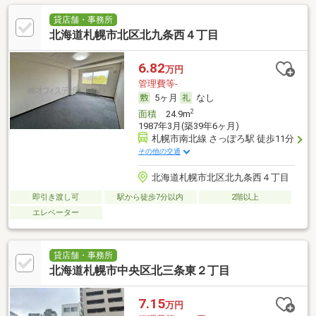
貸店舗・事務所
北海道札幌市北区北九条西４丁目
6.82
万円
管理費等-
5ヶ月
なし
2
面積
24.9m
1987年3月(築39年6ヶ月)
札幌市南北線 さっぽろ駅 徒歩11分
その他の交通
北海道札幌市北区北九条西４丁目
即引き渡し可
駅から徒歩7分以内
2階以上
エレベーター
貸店舗・事務所
北海道札幌市中央区北三条東２丁目
7.15
万円