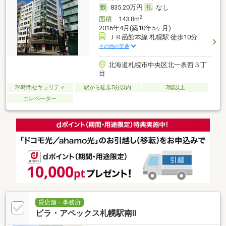
835.20万円
なし
2
面積
143.8m
2016年4月(築10年5ヶ月)
ＪＲ函館本線 札幌駅 徒歩10分
その他の交通
北海道札幌市中央区北一条西３丁
目
24時間セキュリティ
駅から徒歩5分以内
2階以上
エレベーター
貸店舗・事務所
ビラ・アペックス札幌駅南Ⅱ