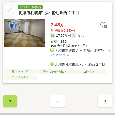
貸店舗・事務所
北海道札幌市北区北七条西２丁目
7.48
万円
管理費等9,350円
27.20万円
なし
2
面積
25.5m
1980年4月(築46年5ヶ月)
札幌市東豊線 さっぽろ駅 徒歩7分
その他の交通
北海道札幌市北区北七条西２丁目
即引き渡し可
駅から徒歩7分以内
2階以上
エレベーター
1
2
3