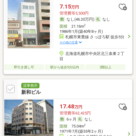
7.15
万円
管理費等5,500円
なし(46.20万円)
なし
2
面積
21.16m
1986年1月(築40年8ヶ月)
札幌市東豊線 さっぽろ駅 徒歩5分
その他の交通
北海道札幌市中央区北三条東２丁
目
即引き渡し可
駅から徒歩5分以内
2階以上
貸事務所
新和ビル
17.48
万円
管理費等62,425円
6ヶ月
なし
2
面積
75.04m
1971年7月(築55年2ヶ月)