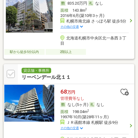
835.20万円
なし
2
面積
143.8m
2016年6月(築10年3ヶ月)
札幌市南北線 さっぽろ駅 徒歩5分
その他の交通
北海道札幌市中央区北一条西３丁
目
駅から徒歩5分以内
2階以上
貸店舗・事務所
リーベンデール北１１
68
万円
管理費等なし
なし(5ヶ月)
なし
2
面積
198.04m
1997年10月(築28年11ヶ月)
ＪＲ函館本線 札幌駅 徒歩9分
その他の交通