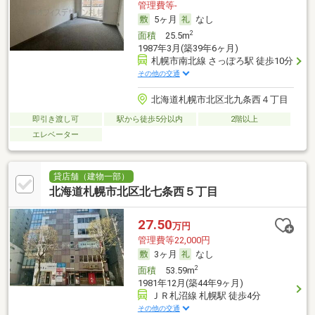
管理費等-
5ヶ月
なし
2
面積
25.5m
1987年3月(築39年6ヶ月)
札幌市南北線 さっぽろ駅 徒歩10分
その他の交通
北海道札幌市北区北九条西４丁目
即引き渡し可
駅から徒歩5分以内
2階以上
エレベーター
貸店舗（建物一部）
北海道札幌市北区北七条西５丁目
27.50
万円
管理費等22,000円
3ヶ月
なし
2
面積
53.59m
1981年12月(築44年9ヶ月)
ＪＲ札沼線 札幌駅 徒歩4分
その他の交通