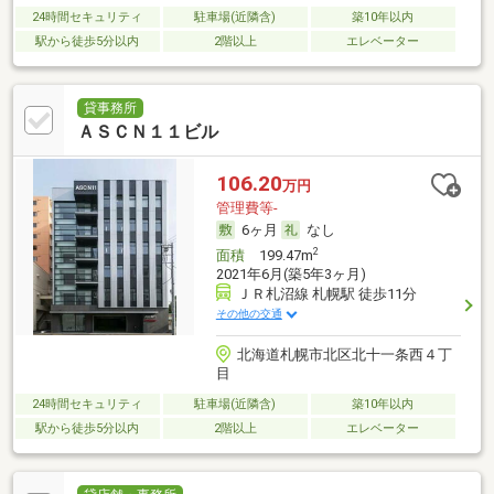
24時間セキュリティ
駐車場(近隣含)
築10年以内
駅から徒歩5分以内
2階以上
エレベーター
貸事務所
ＡＳＣＮ１１ビル
106.20
万円
管理費等-
6ヶ月
なし
2
面積
199.47m
2021年6月(築5年3ヶ月)
ＪＲ札沼線 札幌駅 徒歩11分
その他の交通
北海道札幌市北区北十一条西４丁
目
24時間セキュリティ
駐車場(近隣含)
築10年以内
駅から徒歩5分以内
2階以上
エレベーター