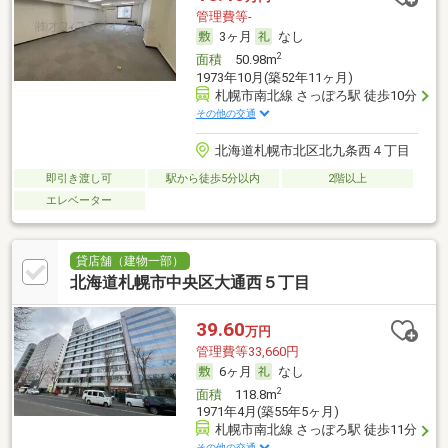
管理費等-
3ヶ月
なし
2
面積
50.98m
1973年10月(築52年11ヶ月)
札幌市南北線 さっぽろ駅 徒歩10分
その他の交通
北海道札幌市北区北九条西４丁目
即引き渡し可
駅から徒歩5分以内
2階以上
エレベーター
貸店舗（建物一部）
北海道札幌市中央区大通西５丁目
39.60
万円
管理費等33,660円
6ヶ月
なし
2
面積
118.8m
1971年4月(築55年5ヶ月)
札幌市南北線 さっぽろ駅 徒歩11分
その他の交通