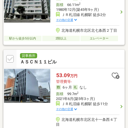
2
面積
66.11m
1980年12月(築45年9ヶ月)
ＪＲ札沼線 札幌駅 徒歩2分
その他の交通
北海道札幌市北区北七条西２丁目
駅から徒歩5分以内
2階以上
エレベーター
貸事務所
ＡＳＣＮ１１ビル
53.09
万円
管理費等-
6ヶ月
なし
2
面積
99.7m
2021年6月(築5年3ヶ月)
ＪＲ札沼線 札幌駅 徒歩11分
その他の交通
北海道札幌市北区北十一条西４丁
目