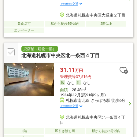
その他の交通
北海道札幌市中央区大通東２丁目
飲食店可
駅から徒歩5分以内
2階以上
エレベーター
貸店舗（建物一部）
北海道札幌市中央区北一条西４丁目
31.11
万円
管理費等37,516円
なし
なし
2
面積
28.48m
1934年12月(築91年9ヶ月)
札幌市南北線 さっぽろ駅 徒歩6分
その他の交通
北海道札幌市中央区北一条西４丁
目
1階
即引き渡し可
駅から徒歩5分以内