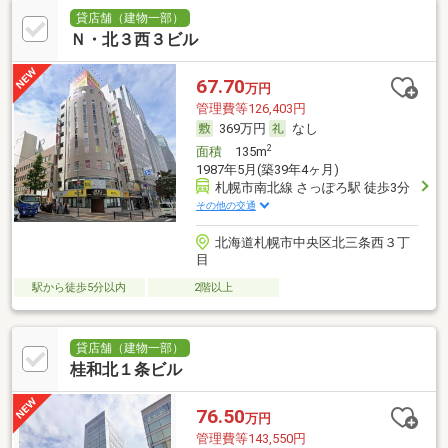
貸店舗（建物一部）
Ｎ・北３西３ビル
67.70
万円
管理費等126,403円
369万円
なし
2
面積
135m
1987年5月(築39年4ヶ月)
札幌市南北線 さっぽろ駅 徒歩3分
その他の交通
北海道札幌市中央区北三条西３丁
目
駅から徒歩5分以内
2階以上
貸店舗（建物一部）
桂和北１条ビル
76.50
万円
管理費等143,550円