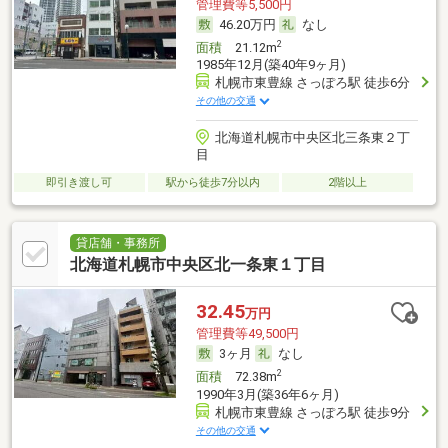
管理費等5,500円
46.20万円
なし
2
面積
21.12m
1985年12月(築40年9ヶ月)
札幌市東豊線 さっぽろ駅 徒歩6分
その他の交通
北海道札幌市中央区北三条東２丁
目
即引き渡し可
駅から徒歩7分以内
2階以上
貸店舗・事務所
北海道札幌市中央区北一条東１丁目
32.45
万円
管理費等49,500円
3ヶ月
なし
2
面積
72.38m
1990年3月(築36年6ヶ月)
札幌市東豊線 さっぽろ駅 徒歩9分
その他の交通