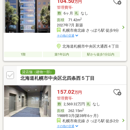
104.50
万円
管理費等-
6ヶ月
なし
2
面積
71.42m
2027年7月 新築
札幌市南北線 さっぽろ駅 徒歩9分
その他の交通
北海道札幌市中央区大通西４丁目
1階
築1年以内
駅から徒歩1分以内
貸店舗（建物一部）
北海道札幌市中央区北四条西５丁目
157.02
万円
管理費等-
2,569.32万円
なし
2
面積
262.15m
1988年3月(築38年6ヶ月)
札幌市南北線 さっぽろ駅 徒歩2分
その他の交通