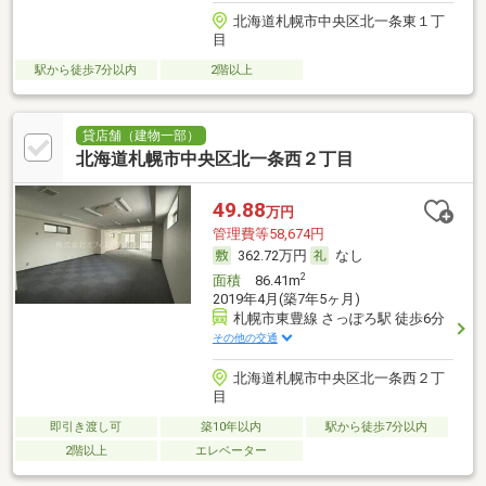
北海道札幌市中央区北一条東１丁
目
駅から徒歩7分以内
2階以上
貸店舗（建物一部）
北海道札幌市中央区北一条西２丁目
49.88
万円
管理費等58,674円
362.72万円
なし
2
面積
86.41m
2019年4月(築7年5ヶ月)
札幌市東豊線 さっぽろ駅 徒歩6分
その他の交通
北海道札幌市中央区北一条西２丁
目
即引き渡し可
築10年以内
駅から徒歩7分以内
2階以上
エレベーター