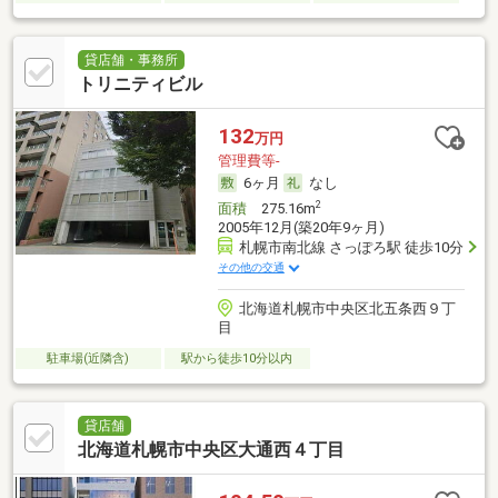
貸店舗・事務所
トリニティビル
132
万円
管理費等-
6ヶ月
なし
2
面積
275.16m
2005年12月(築20年9ヶ月)
札幌市南北線 さっぽろ駅 徒歩10分
その他の交通
北海道札幌市中央区北五条西９丁
目
駐車場(近隣含)
駅から徒歩10分以内
貸店舗
北海道札幌市中央区大通西４丁目