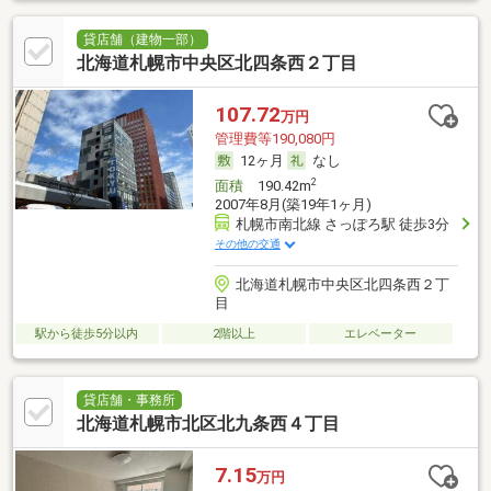
貸店舗（建物一部）
北海道札幌市中央区北四条西２丁目
107.72
万円
管理費等190,080円
12ヶ月
なし
2
面積
190.42m
2007年8月(築19年1ヶ月)
札幌市南北線 さっぽろ駅 徒歩3分
その他の交通
北海道札幌市中央区北四条西２丁
目
駅から徒歩5分以内
2階以上
エレベーター
貸店舗・事務所
北海道札幌市北区北九条西４丁目
7.15
万円