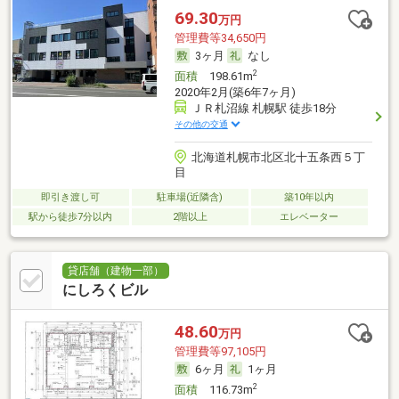
69.30
万円
管理費等34,650円
3ヶ月
なし
2
面積
198.61m
2020年2月(築6年7ヶ月)
ＪＲ札沼線 札幌駅 徒歩18分
その他の交通
北海道札幌市北区北十五条西５丁
目
即引き渡し可
駐車場(近隣含)
築10年以内
駅から徒歩7分以内
2階以上
エレベーター
貸店舗（建物一部）
にしろくビル
48.60
万円
管理費等97,105円
6ヶ月
1ヶ月
2
面積
116.73m