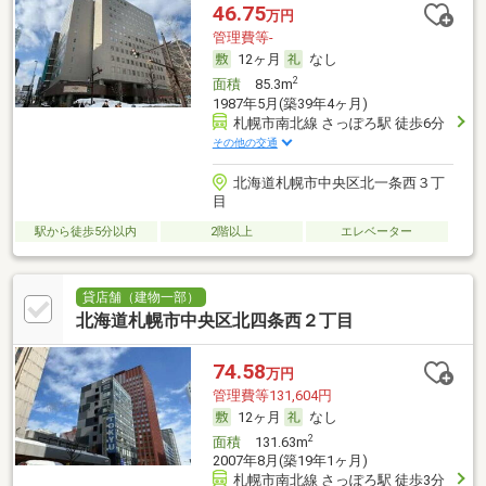
46.75
万円
管理費等-
12ヶ月
なし
2
面積
85.3m
1987年5月(築39年4ヶ月)
札幌市南北線 さっぽろ駅 徒歩6分
その他の交通
北海道札幌市中央区北一条西３丁
目
駅から徒歩5分以内
2階以上
エレベーター
貸店舗（建物一部）
北海道札幌市中央区北四条西２丁目
74.58
万円
管理費等131,604円
12ヶ月
なし
2
面積
131.63m
2007年8月(築19年1ヶ月)
札幌市南北線 さっぽろ駅 徒歩3分