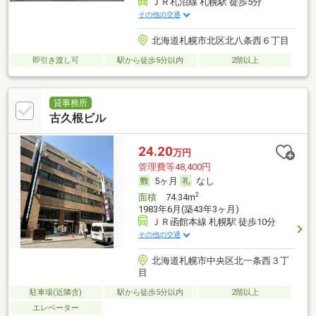
ＪＲ札沼線 札幌駅 徒歩5分
その他の交通
北海道札幌市北区北八条西６丁目
即引き渡し可
駅から徒歩5分以内
2階以上
貸事務所
古久根ビル
24.20
万円
管理費等48,400円
5ヶ月
なし
2
面積
74.34m
1983年6月(築43年3ヶ月)
ＪＲ函館本線 札幌駅 徒歩10分
その他の交通
北海道札幌市中央区北一条西３丁
目
駐車場(近隣含)
駅から徒歩5分以内
2階以上
エレベーター