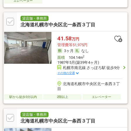
エレベーター
貸店舗・事務所
北海道札幌市中央区北一条西３丁目
41.58
万円
管理費等51,975円
3ヶ月
なし
2
面積
104.14m
1987年5月(築39年4ヶ月)
札幌市南北線 さっぽろ駅 徒歩9分
その他の交通
北海道札幌市中央区北一条西３丁
目
駅から徒歩5分以内
2階以上
エレベーター
貸店舗・事務所
北海道札幌市中央区北一条西３丁目