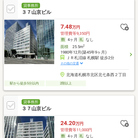
貸事務所
３７山京ビル
7.48
万円
管理費等9,350円
4ヶ月
なし
2
面積
25.5m
1980年12月(築45年9ヶ月)
ＪＲ札沼線 札幌駅 徒歩2分
その他の交通
北海道札幌市北区北七条西２丁目
駅から徒歩5分以内
2階以上
貸事務所
３７山京ビル
24.20
万円
管理費等11,000円
4ヶ月
なし