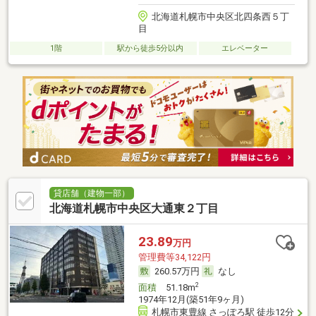
北海道札幌市中央区北四条西５丁
目
1階
駅から徒歩5分以内
エレベーター
貸店舗（建物一部）
北海道札幌市中央区大通東２丁目
23.89
万円
管理費等34,122円
260.57万円
なし
2
面積
51.18m
1974年12月(築51年9ヶ月)
札幌市東豊線 さっぽろ駅 徒歩12分