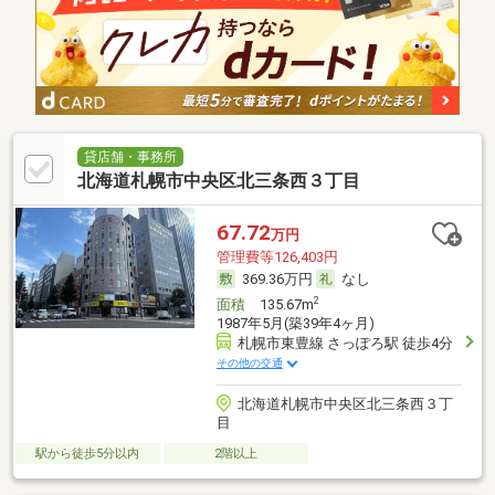
貸店舗・事務所
北海道札幌市中央区北三条西３丁目
67.72
万円
管理費等126,403円
369.36万円
なし
2
面積
135.67m
1987年5月(築39年4ヶ月)
札幌市東豊線 さっぽろ駅 徒歩4分
その他の交通
北海道札幌市中央区北三条西３丁
目
駅から徒歩5分以内
2階以上