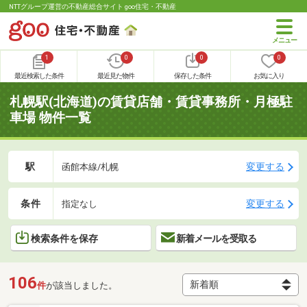
NTTグループ運営の不動産総合サイト goo住宅・不動産
1
0
0
0
最近検索した条件
最近見た物件
保存した条件
お気に入り
札幌駅(北海道)の賃貸店舗・賃貸事務所・月極駐
車場 物件一覧
駅
変更する
函館本線/札幌
条件
変更する
指定なし
検索条件を保存
新着メールを受取る
106
件
が該当しました。