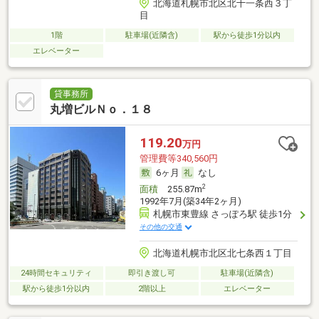
北海道札幌市北区北十一条西３丁
目
1階
駐車場(近隣含)
駅から徒歩1分以内
エレベーター
貸事務所
丸増ビルＮｏ．１８
119.20
万円
管理費等340,560円
6ヶ月
なし
2
面積
255.87m
1992年7月(築34年2ヶ月)
札幌市東豊線 さっぽろ駅 徒歩1分
その他の交通
北海道札幌市北区北七条西１丁目
24時間セキュリティ
即引き渡し可
駐車場(近隣含)
駅から徒歩1分以内
2階以上
エレベーター