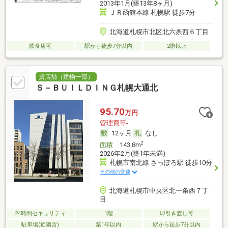
2013年1月(築13年8ヶ月)
ＪＲ函館本線 札幌駅 徒歩7分
北海道札幌市北区北六条西６丁目
飲食店可
駅から徒歩7分以内
2階以上
貸店舗（建物一部）
Ｓ－ＢＵＩＬＤＩＮＧ札幌大通北
95.70
万円
管理費等-
12ヶ月
なし
2
面積
143.8m
2026年2月(築1年未満)
札幌市南北線 さっぽろ駅 徒歩10分
その他の交通
北海道札幌市中央区北一条西７丁
目
24時間セキュリティ
1階
即引き渡し可
駐車場(近隣含)
築1年以内
駅から徒歩7分以内