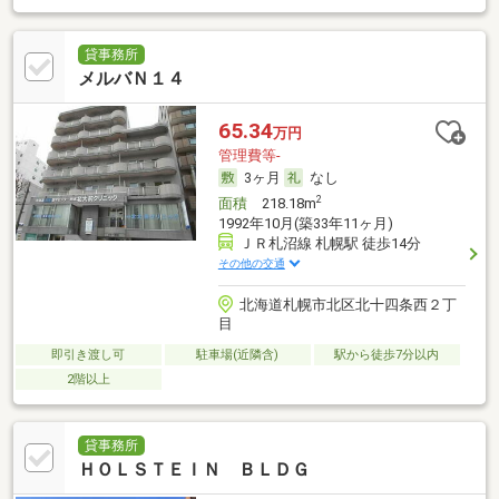
貸事務所
メルバＮ１４
65.34
万円
管理費等-
3ヶ月
なし
2
面積
218.18m
1992年10月(築33年11ヶ月)
ＪＲ札沼線 札幌駅 徒歩14分
その他の交通
北海道札幌市北区北十四条西２丁
目
即引き渡し可
駐車場(近隣含)
駅から徒歩7分以内
2階以上
貸事務所
ＨＯＬＳＴＥＩＮ ＢＬＤＧ