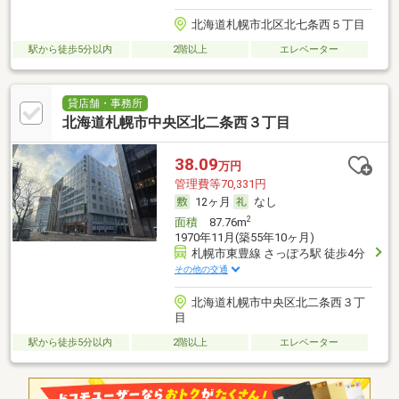
北海道札幌市北区北七条西５丁目
駅から徒歩5分以内
2階以上
エレベーター
貸店舗・事務所
北海道札幌市中央区北二条西３丁目
38.09
万円
管理費等70,331円
12ヶ月
なし
2
面積
87.76m
1970年11月(築55年10ヶ月)
札幌市東豊線 さっぽろ駅 徒歩4分
その他の交通
北海道札幌市中央区北二条西３丁
目
駅から徒歩5分以内
2階以上
エレベーター