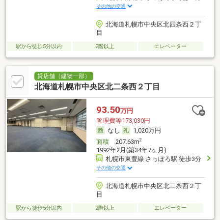
その他の交通
北海道札幌市中央区北四条西２丁
目
駅から徒歩5分以内
2階以上
エレベーター
貸店舗（建物一部）
北海道札幌市中央区北二条西２丁目
93.50
万円
管理費等173,030円
なし
1,020万円
2
面積
207.63m
1992年2月(築34年7ヶ月)
札幌市東豊線 さっぽろ駅 徒歩3分
その他の交通
北海道札幌市中央区北二条西２丁
目
駅から徒歩5分以内
2階以上
エレベーター