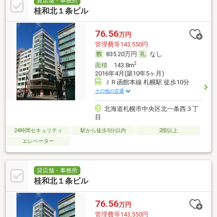
貸店舗・事務所
桂和北１条ビル
76.56
万円
管理費等143,550円
835.20万円
なし
2
面積
143.8m
2016年4月(築10年5ヶ月)
ＪＲ函館本線 札幌駅 徒歩10分
その他の交通
北海道札幌市中央区北一条西３丁
目
24時間セキュリティ
駅から徒歩5分以内
2階以上
エレベーター
貸店舗・事務所
桂和北１条ビル
76.56
万円
管理費等143,550円