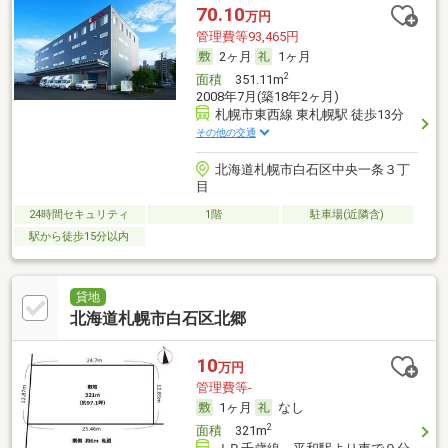
70.10
万円
管理費等93,465円
2ヶ月
1ヶ月
2
面積
351.11m
2008年7月(築18年2ヶ月)
札幌市東西線 東札幌駅 徒歩13分
その他の交通
北海道札幌市白石区中央一条３丁
目
24時間セキュリティ
1階
駐車場(近隣含)
駅から徒歩15分以内
貸地
北海道札幌市白石区北郷
10
万円
管理費等-
1ヶ月
なし
2
面積
321m