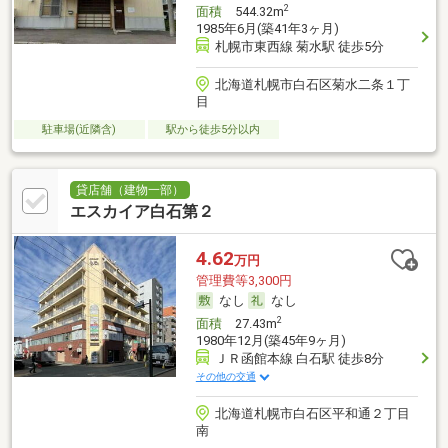
2
面積
544.32m
1985年6月(築41年3ヶ月)
札幌市東西線 菊水駅 徒歩5分
北海道札幌市白石区菊水二条１丁
目
駐車場(近隣含)
駅から徒歩5分以内
貸店舗（建物一部）
エスカイア白石第２
4.62
万円
管理費等3,300円
なし
なし
2
面積
27.43m
1980年12月(築45年9ヶ月)
ＪＲ函館本線 白石駅 徒歩8分
その他の交通
北海道札幌市白石区平和通２丁目
南