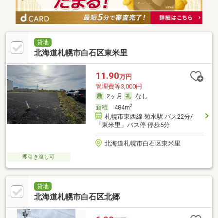
貸地
北海道札幌市白石区東米里
11.90
万円
管理費等3,000円
2ヶ月
なし
2
面積
484m
札幌市東西線 菊水駅 バス22分/
「東米里」バス停 停歩5分
北海道札幌市白石区東米里
即引き渡し可
貸地
北海道札幌市白石区北郷