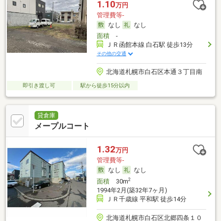
1.10
万円
管理費等-
なし
なし
面積
-
ＪＲ函館本線 白石駅 徒歩13分
その他の交通
北海道札幌市白石区本通３丁目南
即引き渡し可
駅から徒歩15分以内
貸倉庫
メープルコート
1.32
万円
管理費等-
なし
なし
2
面積
30m
1994年2月(築32年7ヶ月)
ＪＲ千歳線 平和駅 徒歩14分
北海道札幌市白石区北郷四条１０