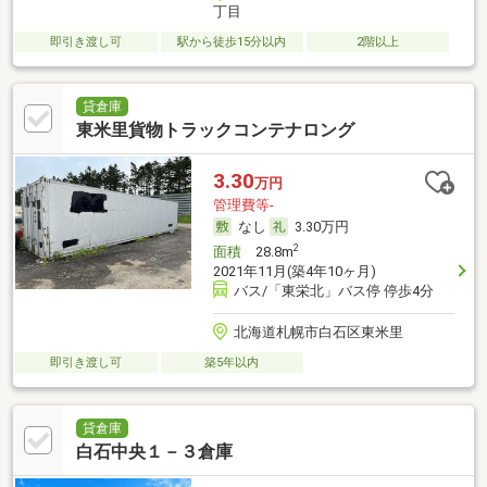
丁目
即引き渡し可
駅から徒歩15分以内
2階以上
貸倉庫
東米里貨物トラックコンテナロング
3.30
万円
管理費等-
なし
3.30万円
2
面積
28.8m
2021年11月(築4年10ヶ月)
バス/「東栄北」バス停 停歩4分
北海道札幌市白石区東米里
即引き渡し可
築5年以内
貸倉庫
白石中央１－３倉庫