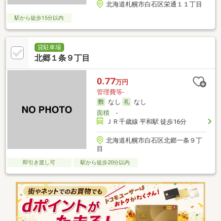
北海道札幌市白石区栄通１１丁目
駅から徒歩15分以内
貸駐車場
北郷１条９丁目
0.77
万円
管理費等-
なし
なし
面積
-
ＪＲ千歳線 平和駅 徒歩16分
北海道札幌市白石区北郷一条９丁
目
即引き渡し可
駅から徒歩20分以内