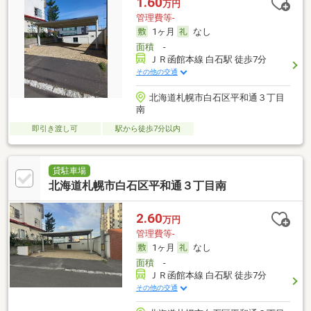
1.60
万円
管理費等-
1ヶ月
なし
面積
-
ＪＲ函館本線 白石駅 徒歩7分
その他の交通
北海道札幌市白石区平和通３丁目
南
即引き渡し可
駅から徒歩7分以内
貸駐車場
北海道札幌市白石区平和通３丁目南
2.60
万円
管理費等-
1ヶ月
なし
面積
-
ＪＲ函館本線 白石駅 徒歩7分
その他の交通