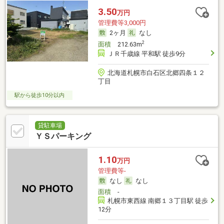
3.50
万円
管理費等3,000円
2ヶ月
なし
2
面積
212.63m
ＪＲ千歳線 平和駅 徒歩9分
北海道札幌市白石区北郷四条１２
丁目
駅から徒歩10分以内
貸駐車場
ＹＳパーキング
1.10
万円
管理費等-
なし
なし
面積
-
札幌市東西線 南郷１３丁目駅 徒歩
12分