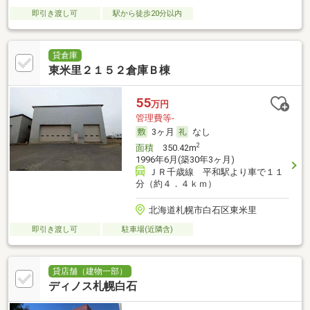
即引き渡し可
駅から徒歩20分以内
貸倉庫
東米里２１５２倉庫Ｂ棟
55
万円
管理費等-
3ヶ月
なし
2
面積
350.42m
1996年6月(築30年3ヶ月)
ＪＲ千歳線 平和駅より車で１１
分（約４．４ｋｍ）
北海道札幌市白石区東米里
即引き渡し可
駐車場(近隣含)
貸店舗（建物一部）
ディノス札幌白石