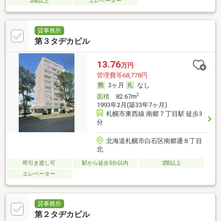
2階以上
エレベーター
貸事務所
第３タヂカビル
13.76
万円
管理費等68,778円
3ヶ月
なし
2
面積
82.67m
1993年2月(築33年7ヶ月)
札幌市東西線 南郷７丁目駅 徒歩3
分
北海道札幌市白石区南郷通８丁目
北
即引き渡し可
駅から徒歩5分以内
2階以上
エレベーター
貸事務所
第２タヂカビル