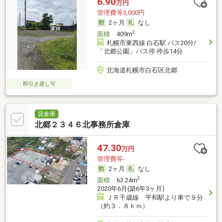
6.90
万円
管理費等3,000円
2ヶ月
なし
2
面積
409m
札幌市東西線 白石駅 バス20分/
「北郷公園」バス停 停歩14分
北海道札幌市白石区北郷
即引き渡し可
貸倉庫
北郷２３４６北事務所倉庫
47.30
万円
管理費等-
2ヶ月
なし
2
面積
63.24m
2020年6月(築6年3ヶ月)
ＪＲ千歳線 平和駅より車で９分
（約３．８ｋｍ）