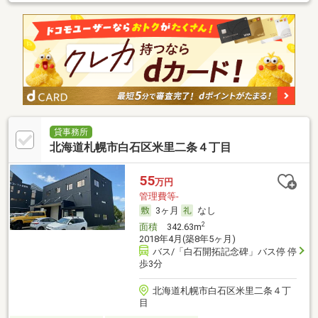
貸事務所
北海道札幌市白石区米里二条４丁目
55
万円
管理費等-
3ヶ月
なし
2
面積
342.63m
2018年4月(築8年5ヶ月)
バス/「白石開拓記念碑」バス停 停
歩3分
北海道札幌市白石区米里二条４丁
目