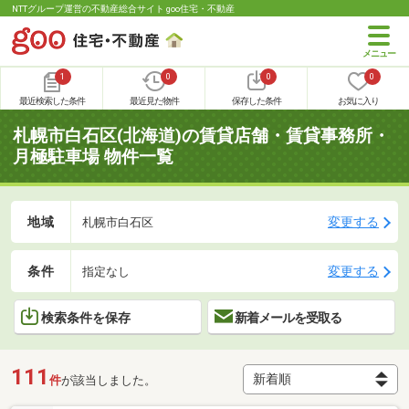
NTTグループ運営の不動産総合サイト goo住宅・不動産
1
0
0
0
最近検索した条件
最近見た物件
保存した条件
お気に入り
札幌市白石区(北海道)の賃貸店舗・賃貸事務所・
月極駐車場 物件一覧
地域
変更する
札幌市白石区
条件
変更する
指定なし
検索条件を保存
新着メールを受取る
111
件
が該当しました。