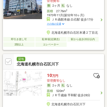
管理費等-
2ヶ月
なし
2
面積
27.76m
1973年11月(築52年10ヶ月)
ＪＲ函館本線 白石駅 徒歩17分
その他の交通
北海道札幌市白石区本通２丁目北
即引き渡し可
駐車場(近隣含)
駅から徒歩20分以内
2階以上
エレベーター
貸地
北海道札幌市白石区川下
10
万円
管理費等なし
2ヶ月
なし
2
面積
520m
ＪＲ千歳線 平和駅 徒歩28分
北海道札幌市白石区川下