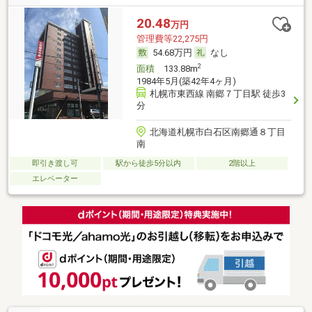
20.48
万円
管理費等22,275円
54.68万円
なし
2
面積
133.88m
1984年5月(築42年4ヶ月)
札幌市東西線 南郷７丁目駅 徒歩3
分
北海道札幌市白石区南郷通８丁目
南
即引き渡し可
駅から徒歩5分以内
2階以上
エレベーター