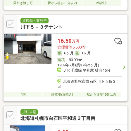
即引き渡し可
駅から徒歩10分以内
2階以上
貸店舗・事務所
川下５－３テナント
16.50
万円
管理費等5,500円
6ヶ月
1ヶ月
2
面積
80.99m
1989年7月(築37年2ヶ月)
ＪＲ千歳線 平和駅 徒歩15分
北海道札幌市白石区川下五条３丁
目
1階
駐車場(近隣含)
駅から徒歩15分以内
貸駐車場
北海道札幌市白石区平和通３丁目南