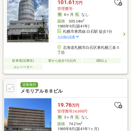
101.61
万円
管理費等-
6ヶ月
なし
2
面積
305.34m
1985年9月(築41年)
札幌市東西線 白石駅 徒歩1分
その他の交通
北海道札幌市白石区東札幌三条５
丁目
駐車場(近隣含)
駅から徒歩1分以内
2階以上
エレベーター
貸事務所
メモリアル８８ビル
19.76
万円
管理費等24,695円
3ヶ月
なし
2
面積
74.21m
1985年8月(築41年1ヶ月)