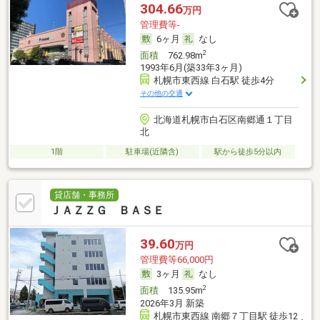
304.66
万円
管理費等-
6ヶ月
なし
2
面積
762.98m
1993年6月(築33年3ヶ月)
札幌市東西線 白石駅 徒歩4分
その他の交通
北海道札幌市白石区南郷通１丁目
北
1階
駐車場(近隣含)
駅から徒歩5分以内
貸店舗・事務所
ＪＡＺＺＧ ＢＡＳＥ
39.60
万円
管理費等66,000円
3ヶ月
なし
2
面積
135.95m
2026年3月 新築
札幌市東西線 南郷７丁目駅 徒歩12