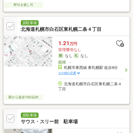
即引き渡し可
貸駐車場
北海道札幌市白石区東札幌二条４丁目
1.21
万円
管理費等なし
なし
なし
面積
-
札幌市東西線 東札幌駅 徒歩8分
その他の交通
北海道札幌市白石区東札幌二条４
丁目
駅から徒歩10分以内
貸駐車場
サウス・スリー前 駐車場