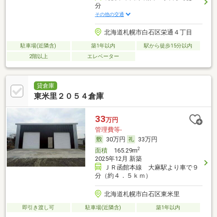
分
その他の交通
北海道札幌市白石区栄通４丁目
駐車場(近隣含)
築1年以内
駅から徒歩15分以内
2階以上
エレベーター
貸倉庫
東米里２０５４倉庫
33
万円
管理費等-
30万円
33万円
2
面積
165.29m
2025年12月 新築
ＪＲ函館本線 大麻駅より車で９
分（約４．５ｋｍ）
北海道札幌市白石区東米里
即引き渡し可
駐車場(近隣含)
築1年以内