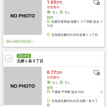
1.65
万円
管理費等-
なし
なし
面積
-
札幌市東西線 南郷１３丁目駅 徒歩
12分
北海道札幌市白石区栄通１１丁目
駅から徒歩15分以内
貸駐車場
北郷１条９丁目
0.77
万円
管理費等-
なし
なし
面積
-
千歳線 平和駅 徒歩16分
北海道札幌市白石区北郷一条９丁
目