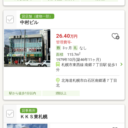
貸店舗（建物一部）
中村ビル
26.40
万円
管理費等-
3ヶ月
なし
2
面積
115.7m
1979年10月(築46年11ヶ月)
札幌市東西線 南郷７丁目駅 徒歩1
分
北海道札幌市白石区南郷通７丁目
北
駅から徒歩1分以内
2階以上
貸事務所
ＫＫＳ東札幌