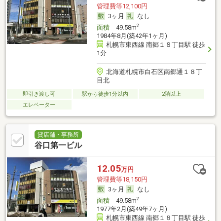
管理費等12,100円
3ヶ月
なし
2
面積
49.58m
1984年8月(築42年1ヶ月)
札幌市東西線 南郷１８丁目駅 徒歩
1分
北海道札幌市白石区南郷通１８丁
目北
即引き渡し可
駅から徒歩1分以内
2階以上
エレベーター
貸店舗・事務所
谷口第一ビル
12.05
万円
管理費等18,150円
3ヶ月
なし
2
面積
49.58m
1977年2月(築49年7ヶ月)
札幌市東西線 南郷１８丁目駅 徒歩