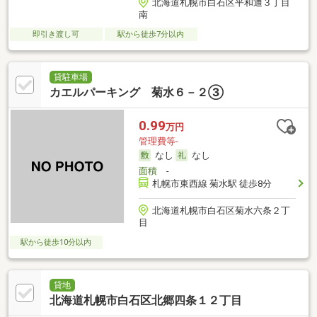
北海道札幌市白石区平和通３丁目
南
即引き渡し可
駅から徒歩7分以内
貸駐車場
カエルパーキング 菊水６－２③
0.99
万円
管理費等-
なし
なし
面積
-
札幌市東西線 菊水駅 徒歩8分
北海道札幌市白石区菊水六条２丁
目
駅から徒歩10分以内
貸地
北海道札幌市白石区北郷四条１２丁目