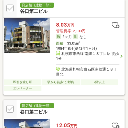
貸店舗（建物一部）
谷口第二ビル
8.03
万円
管理費等12,100円
3ヶ月
なし
2
面積
33.05m
1984年8月(築42年1ヶ月)
札幌市東西線 南郷１８丁目駅 徒歩
1分
北海道札幌市白石区南郷通１８丁
目北
即引き渡し可
駅から徒歩1分以内
2階以上
エレベーター
貸店舗（建物一部）
谷口第二ビル
12.05
万円