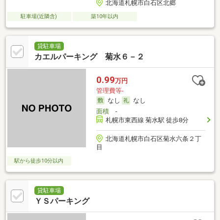
北海道札幌市白石区北郷
駐車場(近隣含)
築10年以内
貸駐車場
カエルパーキング 菊水６－２
0.99
万円
管理費等-
なし
なし
面積
-
札幌市東西線 菊水駅 徒歩8分
北海道札幌市白石区菊水六条２丁
目
駅から徒歩10分以内
貸駐車場
ＹＳパーキング