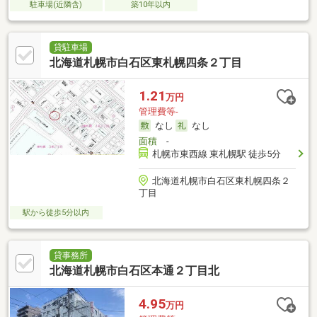
駐車場(近隣含)
築10年以内
貸駐車場
北海道札幌市白石区東札幌四条２丁目
1.21
万円
管理費等-
なし
なし
面積
-
札幌市東西線 東札幌駅 徒歩5分
北海道札幌市白石区東札幌四条２
丁目
駅から徒歩5分以内
貸事務所
北海道札幌市白石区本通２丁目北
4.95
万円