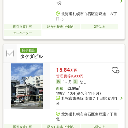
1分
北海道札幌市白石区南郷通１８丁
目北
即引き渡し可
駅から徒歩1分以内
2階以上
エレベーター
貸事務所
タケダビル
15.84
万円
管理費等9,900円
3ヶ月
なし
2
面積
52.89m
1985年10月(築40年11ヶ月)
札幌市東西線 南郷７丁目駅 徒歩1
分
北海道札幌市白石区南郷通７丁目
北
即引き渡し可
駅から徒歩1分以内
2階以上