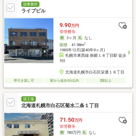
貸事務所
ライブビル
9.90
万円
管理費等-
3ヶ月
なし
2
面積
41.98m
1985年12月(築40年9ヶ月)
札幌市東西線 南郷１８丁目駅 徒歩
5分
北海道札幌市白石区栄通１８丁目
即引き渡し可
駅から徒歩5分以内
2階以上
貸工場
北海道札幌市白石区菊水二条１丁目
71.50
万円
管理費等-
780万円
なし