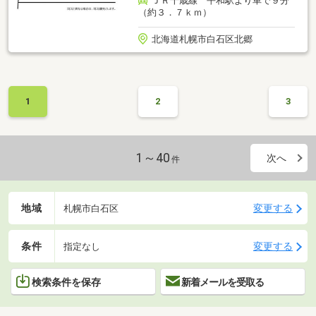
ＪＲ千歳線 平和駅より車で９分
（約３．７ｋｍ）
北海道札幌市白石区北郷
1
2
3
1～40
次へ
件
地域
変更する
札幌市白石区
条件
変更する
指定なし
検索条件を保存
新着メールを受取る