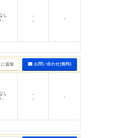
 なし
-
-
 -
-
お問い合わせ(無料)
りに追加
 なし
-
-
 -
-