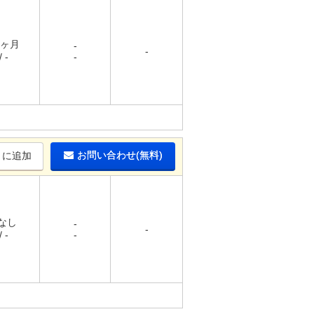
1ヶ月
-
-
 -
-
お問い合わせ(無料)
りに追加
 なし
-
-
 -
-