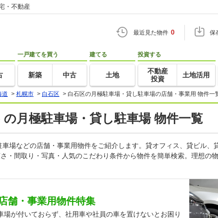
住宅・不動産
0
最近見た物件
保
一戸建てを買う
建てる
投資する
不動産
古
新築
中古
土地
土地活用
投資
海道
>
札幌市
>
白石区
>
白石区の月極駐車場・貸し駐車場の店舗・事業用 物件一
) の月極駐車場・貸し駐車場 物件一覧
駐車場などの店舗・事業用物件をご紹介します。貸オフィス、貸ビル、
広さ・間取り・写真・人気のこだわり条件から物件を簡単検索。理想の物
店舗・事業用物件特集
車場が付いておらず、社用車や社員の車を置けないとお困り