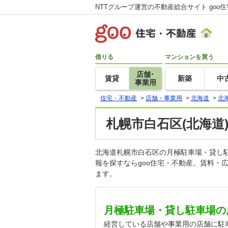
NTTグループ運営の不動産総合サイト goo
借りる
マンションを買う
店舗･
賃貸
新築
中
事業用
住宅・不動産
>
店舗・事業用
>
北海道
>
北
札幌市白石区(北海道
北海道札幌市白石区の月極駐車場・貸し
報を探すならgoo住宅・不動産。賃料・
ます。
月極駐車場・貸し駐車場の
経営している店舗や事業用の店舗に駐