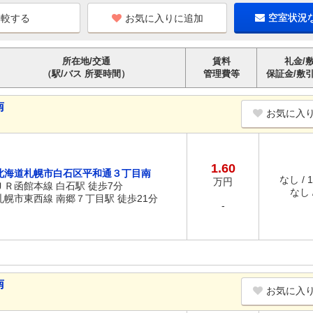
お気に入りに追加
空室状況
所在地/交通
賃料
礼金/
（駅/バス 所要時間）
管理費等
保証金/敷
南
お気に入
1.60
北海道札幌市白石区平和通３丁目南
なし / 
万円
ＪＲ函館本線 白石駅 徒歩7分
なし /
札幌市東西線 南郷７丁目駅 徒歩21分
-
南
お気に入