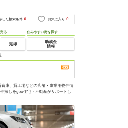
0
0
存した検索条件
お気に入り
売る
住みやすい街を探す
助成金
売却
情報
覧
貸倉庫、貸工場などの店舗・事業用物件情
件探しをgoo住宅・不動産がサポートし