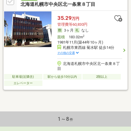
北海道札幌市中央区北一条東８丁目
35.29
万円
管理費等60,830円
3ヶ月
なし
2
面積
183.02m
1981年11月(築44年10ヶ月)
札幌市東西線 菊水駅 徒歩14分
その他の交通
北海道札幌市中央区北一条東８丁
目
駐車場(近隣含)
駅から徒歩10分以内
2階以上
エレベーター
1～8
件