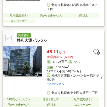
北海道札幌市白石区東札幌三条５
丁目
駐車場(近隣含)
駅から徒歩1分以内
2階以上
エレベーター
貸事務所
桂和大通ビル５０
43.11
万円
管理費等120,698円
470.25万円
なし
2
面積
103.63m
1972年2月(築54年7ヶ月)
札幌市東西線 バスセンター前駅 徒
歩7分
その他の交通
北海道札幌市中央区大通西１丁目
24時間セキュリティ
即引き渡し可
駐車場(近隣含)
駅から徒歩5分以内
2階以上
エレベーター