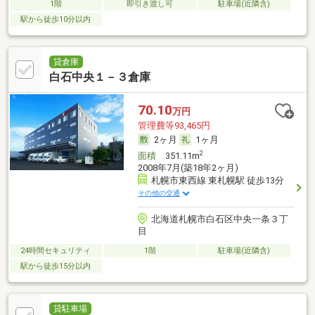
1階
即引き渡し可
駐車場(近隣含)
駅から徒歩10分以内
貸倉庫
白石中央１－３倉庫
70.10
万円
管理費等93,465円
2ヶ月
1ヶ月
2
面積
351.11m
2008年7月(築18年2ヶ月)
札幌市東西線 東札幌駅 徒歩13分
その他の交通
北海道札幌市白石区中央一条３丁
目
24時間セキュリティ
1階
駐車場(近隣含)
駅から徒歩15分以内
貸駐車場