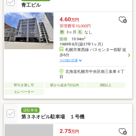
青工ビル
4.60
万円
管理費等10,000円
3ヶ月
なし
2
面積
19.94m
1989年8月(築37年1ヶ月)
札幌市東西線 バスセンター前駅 徒
歩6分
その他の交通
北海道札幌市中央区南三条東４丁
目
即引き渡し可
駅から徒歩7分以内
2階以上
エレベーター
貸駐車場
第３ネオビル駐車場 １号機
2.75
万円