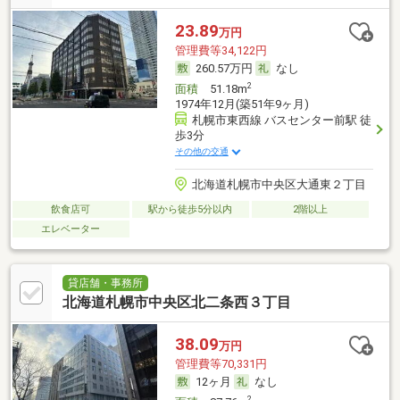
23.89
万円
管理費等34,122円
260.57万円
なし
2
面積
51.18m
1974年12月(築51年9ヶ月)
札幌市東西線 バスセンター前駅 徒
歩3分
その他の交通
北海道札幌市中央区大通東２丁目
飲食店可
駅から徒歩5分以内
2階以上
エレベーター
貸店舗・事務所
北海道札幌市中央区北二条西３丁目
38.09
万円
管理費等70,331円
12ヶ月
なし
2