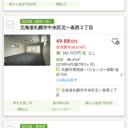
駅から徒歩7分以内
2階以上
貸店舗（建物一部）
北海道札幌市中央区北一条西２丁目
49.88
万円
管理費等58,674円
362.72万円
なし
2
面積
86.41m
2019年4月(築7年5ヶ月)
札幌市東西線 バスセンター前駅 徒
歩13分
その他の交通
北海道札幌市中央区北一条西２丁
目
即引き渡し可
築10年以内
駅から徒歩7分以内
2階以上
エレベーター
貸店舗・事務所