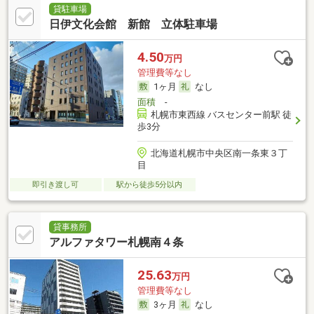
貸駐車場
日伊文化会館 新館 立体駐車場
4.50
万円
管理費等なし
1ヶ月
なし
面積
-
札幌市東西線 バスセンター前駅 徒
歩3分
北海道札幌市中央区南一条東３丁
目
即引き渡し可
駅から徒歩5分以内
貸事務所
アルファタワー札幌南４条
25.63
万円
管理費等なし
3ヶ月
なし