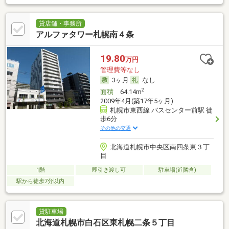
貸店舗・事務所
アルファタワー札幌南４条
19.80
万円
管理費等なし
3ヶ月
なし
2
面積
64.14m
2009年4月(築17年5ヶ月)
札幌市東西線 バスセンター前駅 徒
歩6分
その他の交通
北海道札幌市中央区南四条東３丁
目
1階
即引き渡し可
駐車場(近隣含)
駅から徒歩7分以内
貸駐車場
北海道札幌市白石区東札幌二条５丁目