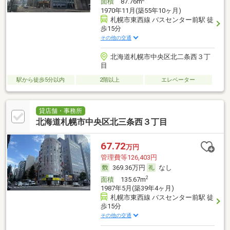
面積
87.76m
1970年11月(築55年10ヶ月)
札幌市東西線 バスセンター前駅 徒
歩15分
その他の交通
北海道札幌市中央区北二条西３丁
目
駅から徒歩5分以内
2階以上
エレベーター
貸店舗・事務所
北海道札幌市中央区北三条西３丁目
67.72
万円
管理費等126,403円
369.36万円
なし
2
面積
135.67m
1987年5月(築39年4ヶ月)
札幌市東西線 バスセンター前駅 徒
歩15分
その他の交通