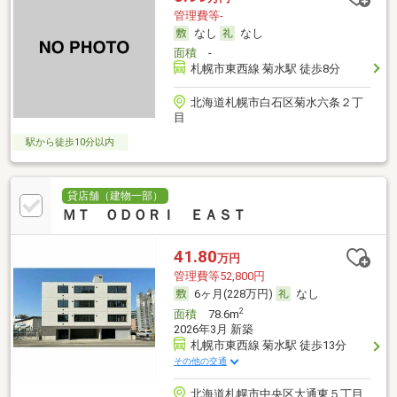
管理費等-
なし
なし
面積
-
札幌市東西線 菊水駅 徒歩8分
北海道札幌市白石区菊水六条２丁
目
駅から徒歩10分以内
貸店舗（建物一部）
ＭＴ ＯＤＯＲＩ ＥＡＳＴ
41.80
万円
管理費等52,800円
6ヶ月(228万円)
なし
2
面積
78.6m
2026年3月 新築
札幌市東西線 菊水駅 徒歩13分
その他の交通
北海道札幌市中央区大通東５丁目