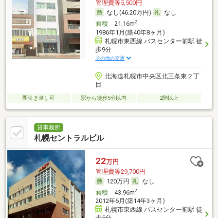
管理費等5,500円
なし(46.20万円)
なし
2
面積
21.16m
1986年1月(築40年8ヶ月)
札幌市東西線 バスセンター前駅 徒
歩9分
その他の交通
北海道札幌市中央区北三条東２丁
目
即引き渡し可
駅から徒歩5分以内
2階以上
貸事務所
札幌セントラルビル
22
万円
管理費等29,700円
120万円
なし
2
面積
43.96m
2012年6月(築14年3ヶ月)
札幌市東西線 バスセンター前駅 徒
歩5分