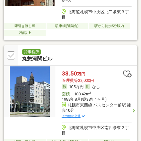
北海道札幌市中央区北二条東３丁
目
即引き渡し可
駐車場(近隣含)
駅から徒歩5分以内
2階以上
貸事務所
丸惣河関ビル
38.50
万円
管理費等22,000円
105万円
なし
2
面積
188.42m
1988年8月(築38年1ヶ月)
札幌市東西線 バスセンター前駅 徒
歩10分
その他の交通
北海道札幌市中央区南四条東２丁
目