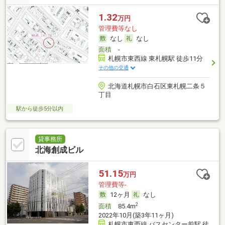
1.32
万円
管理費等なし
なし
なし
面積
-
札幌市東西線 東札幌駅 徒歩11分
その他の交通
北海道札幌市白石区東札幌二条５
丁目
駅から徒歩5分以内
貸事務所
北海創成ビル
51.15
万円
管理費等-
12ヶ月
なし
2
面積
85.4m
2022年10月(築3年11ヶ月)
札幌市東西線 バスセンター前駅 徒