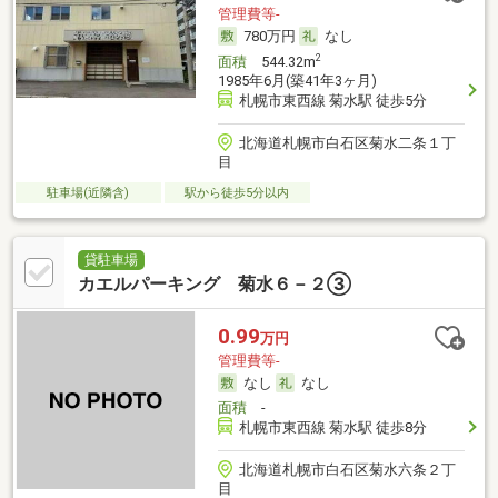
管理費等-
780万円
なし
2
面積
544.32m
1985年6月(築41年3ヶ月)
札幌市東西線 菊水駅 徒歩5分
北海道札幌市白石区菊水二条１丁
目
駐車場(近隣含)
駅から徒歩5分以内
貸駐車場
カエルパーキング 菊水６－２③
0.99
万円
管理費等-
なし
なし
面積
-
札幌市東西線 菊水駅 徒歩8分
北海道札幌市白石区菊水六条２丁
目