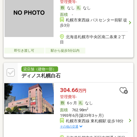
管理費等-
なし
なし
面積
-
札幌市東西線 バスセンター前駅 徒
歩3分
北海道札幌市中央区南二条東２丁
目
即引き渡し可
駅から徒歩5分以内
貸店舗（建物一部）
ディノス札幌白石
304.66
万円
管理費等-
6ヶ月
なし
2
面積
762.98m
1993年6月(築33年3ヶ月)
札幌市東西線 東札幌駅 徒歩18分
その他の交通