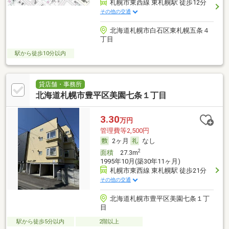
札幌市東西線 東札幌駅 徒歩12分
その他の交通
北海道札幌市白石区東札幌五条４
丁目
駅から徒歩10分以内
貸店舗・事務所
北海道札幌市豊平区美園七条１丁目
3.30
万円
管理費等2,500円
2ヶ月
なし
2
面積
27.3m
1995年10月(築30年11ヶ月)
札幌市東西線 東札幌駅 徒歩21分
その他の交通
北海道札幌市豊平区美園七条１丁
目
駅から徒歩5分以内
2階以上