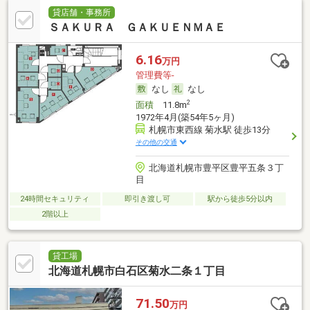
貸店舗・事務所
ＳＡＫＵＲＡ ＧＡＫＵＥＮＭＡＥ
6.16
万円
管理費等-
なし
なし
2
面積
11.8m
1972年4月(築54年5ヶ月)
札幌市東西線 菊水駅 徒歩13分
その他の交通
北海道札幌市豊平区豊平五条３丁
目
24時間セキュリティ
即引き渡し可
駅から徒歩5分以内
2階以上
貸工場
北海道札幌市白石区菊水二条１丁目
71.50
万円