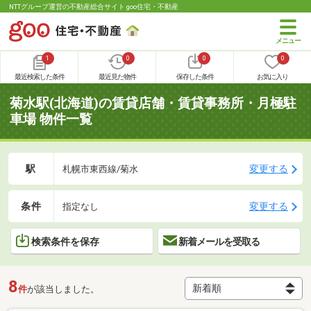
NTTグループ運営の不動産総合サイト goo住宅・不動産
1
0
0
0
最近検索した条件
最近見た物件
保存した条件
お気に入り
菊水駅(北海道)の賃貸店舗・賃貸事務所・月極駐
車場 物件一覧
駅
変更する
札幌市東西線/菊水
条件
変更する
指定なし
検索条件を保存
新着メールを受取る
8
件
が該当しました。