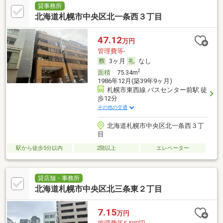
貸事務所
北海道札幌市中央区北一条西３丁目
47.12
万円
管理費等-
3ヶ月
なし
2
面積
75.34m
1986年12月(築39年9ヶ月)
札幌市東西線 バスセンター前駅 徒
歩12分
その他の交通
北海道札幌市中央区北一条西３丁
目
駅から徒歩5分以内
2階以上
エレベーター
貸店舗・事務所
北海道札幌市中央区北三条東２丁目
7.15
万円