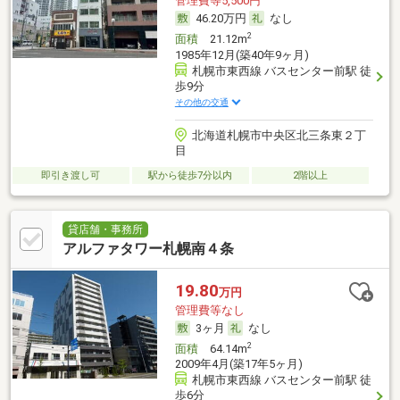
管理費等5,500円
46.20万円
なし
2
面積
21.12m
1985年12月(築40年9ヶ月)
札幌市東西線 バスセンター前駅 徒
歩9分
その他の交通
北海道札幌市中央区北三条東２丁
目
即引き渡し可
駅から徒歩7分以内
2階以上
貸店舗・事務所
アルファタワー札幌南４条
19.80
万円
管理費等なし
3ヶ月
なし
2
面積
64.14m
2009年4月(築17年5ヶ月)
札幌市東西線 バスセンター前駅 徒
歩6分