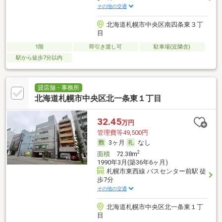
その他の交通
北海道札幌市中央区南四条東３丁
目
1階
即引き渡し可
駐車場(近隣含)
駅から徒歩7分以内
貸店舗・事務所
北海道札幌市中央区北一条東１丁目
32.45
万円
管理費等49,500円
3ヶ月
なし
2
面積
72.38m
1990年3月(築36年6ヶ月)
札幌市東西線 バスセンター前駅 徒
歩7分
その他の交通
北海道札幌市中央区北一条東１丁
目