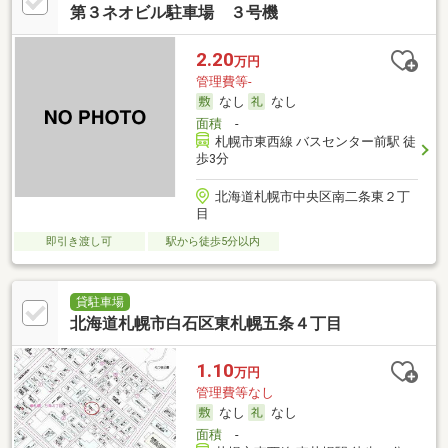
第３ネオビル駐車場 ３号機
2.20
万円
管理費等-
なし
なし
面積
-
札幌市東西線 バスセンター前駅 徒
歩3分
北海道札幌市中央区南二条東２丁
目
即引き渡し可
駅から徒歩5分以内
貸駐車場
北海道札幌市白石区東札幌五条４丁目
1.10
万円
管理費等なし
なし
なし
面積
-