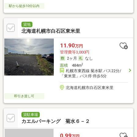
駅から徒歩10分以内
貸地
北海道札幌市白石区東米里
11.90
万円
管理費等3,000円
2ヶ月
なし
2
面積
484m
札幌市東西線 菊水駅 バス22分/
「東米里」バス停 停歩5分
北海道札幌市白石区東米里
即引き渡し可
貸駐車場
カエルパーキング 菊水６－２
0.99
万円