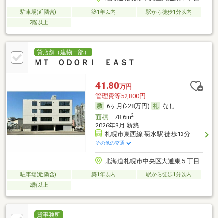
駐車場(近隣含)
築1年以内
駅から徒歩1分以内
2階以上
貸店舗（建物一部）
ＭＴ ＯＤＯＲＩ ＥＡＳＴ
41.80
万円
管理費等52,800円
6ヶ月(228万円)
なし
2
面積
78.6m
2026年3月 新築
札幌市東西線 菊水駅 徒歩13分
その他の交通
北海道札幌市中央区大通東５丁目
駐車場(近隣含)
築1年以内
駅から徒歩1分以内
2階以上
貸事務所