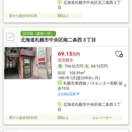
北海道札幌市中央区北三条西３丁
目
駅から徒歩5分以内
2階以上
貸店舗（建物一部）
北海道札幌市中央区南二条西３丁目
69.15
万円
管理費等-
754.32万円
69.15万円
2
面積
103.91m
1991年1月(築35年8ヶ月)
札幌市東西線 バスセンター前駅 徒
歩12分
その他の交通
北海道札幌市中央区南二条西３丁
目
駅から徒歩5分以内
2階以上
エレベーター