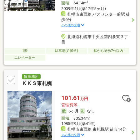
2
面積
64.14m
2009年4月(築17年5ヶ月)
札幌市東西線 バスセンター前駅 徒
歩6分
その他の交通
北海道札幌市中央区南四条東３丁
目
1階
駐車場(近隣含)
駅から徒歩7分以内
エレベーター
貸事務所
ＫＫＳ東札幌
101.61
万円
管理費等-
6ヶ月
なし
2
面積
305.34m
1985年9月(築41年)
札幌市東西線 東札幌駅 徒歩14分
その他の交通