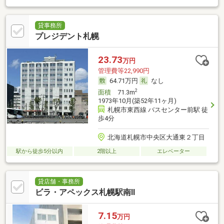
貸事務所
プレジデント札幌
23.73
万円
管理費等22,990円
64.71万円
なし
2
面積
71.3m
1973年10月(築52年11ヶ月)
札幌市東西線 バスセンター前駅 徒
歩4分
北海道札幌市中央区大通東２丁目
駅から徒歩5分以内
2階以上
エレベーター
貸店舗・事務所
ビラ・アペックス札幌駅南Ⅱ
7.15
万円