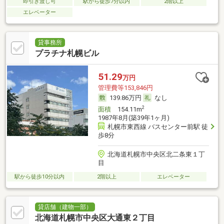
即引き渡し可
駅から徒歩7分以内
2階以上
エレベーター
貸事務所
プラチナ札幌ビル
51.29
万円
管理費等153,846円
139.86万円
なし
2
面積
154.11m
1987年8月(築39年1ヶ月)
札幌市東西線 バスセンター前駅 徒
歩8分
北海道札幌市中央区北二条東１丁
目
駅から徒歩10分以内
2階以上
エレベーター
貸店舗（建物一部）
北海道札幌市中央区大通東２丁目