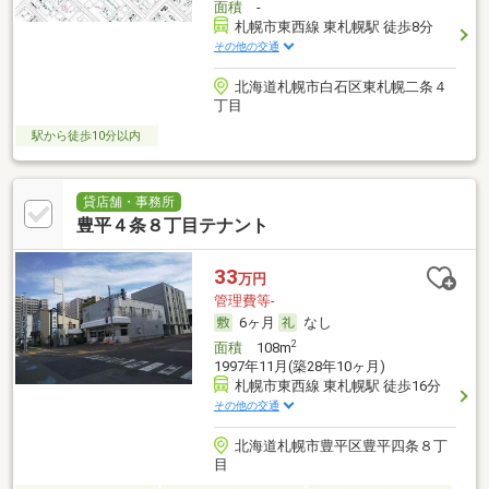
面積
-
札幌市東西線 東札幌駅 徒歩8分
その他の交通
北海道札幌市白石区東札幌二条４
丁目
駅から徒歩10分以内
貸店舗・事務所
豊平４条８丁目テナント
33
万円
管理費等-
6ヶ月
なし
2
面積
108m
1997年11月(築28年10ヶ月)
札幌市東西線 東札幌駅 徒歩16分
その他の交通
北海道札幌市豊平区豊平四条８丁
目