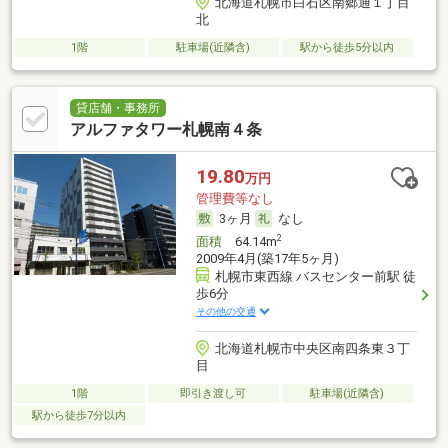
北海道札幌市白石区南郷通１丁目
北
1階
駐車場(近隣含)
駅から徒歩5分以内
貸店舗・事務所
アルファタワー札幌南４条
19.80
万円
管理費等なし
3ヶ月
なし
2
面積
64.14m
2009年4月(築17年5ヶ月)
札幌市東西線 バスセンター前駅 徒
歩6分
その他の交通
北海道札幌市中央区南四条東３丁
目
1階
即引き渡し可
駐車場(近隣含)
駅から徒歩7分以内