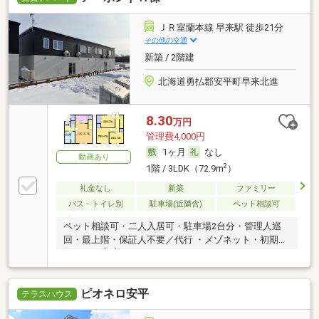
ＪＲ室蘭本線 早来駅 徒歩21分
その他の交通
新築 / 2階建
北海道勇払郡安平町早来北進
8.30
万円
管理費4,000円
1ヶ月
なし
動画あり
2
1階 / 3LDK（72.9m
）
礼金なし
新築
ファミリー
バス・トイレ別
駐車場(近隣含)
ペット相談可
ペット相談可・二人入居可・駐車場2台分・管理人巡
回・最上階・保証人不要／代行 ・メゾネット・初期費
用カード決済可
ピオネロ安平
テラスハウス