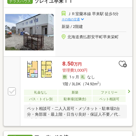
ソレイユ早来ＩＩ
テラスハウス
ＪＲ室蘭本線 早来駅 徒歩5分
その他の交通
新築 / 2階建
北海道勇払郡安平町早来栄町
8.50
万円
管理費3,000円
1ヶ月
なし
2
1階 / 3LDK（74.92m
）
礼金なし
新築
ファミリー
バス・トイレ別
駐車場(近隣含)
ペット相談可
ペット相談可・二人入居可・メゾネット・駐車場2台
分・角部屋・最上階・日当り良好・保証人不要／代行
・初期費用カード決済可