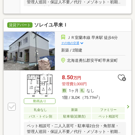
管理人巡回・保証人不要／代行 ・メゾネット・初期費
用カード決済可
ソレイユ早来Ｉ
賃貸アパート
ＪＲ室蘭本線 早来駅 徒歩6分
その他の交通
新築 / 2階建
北海道勇払郡安平町早来栄町
8.50
万円
管理費3,000円
1ヶ月
なし
2
1階 / 3LDK（75.77m
）
動画あり
礼金なし
新築
ファミリー
バス・トイレ別
駐車場(近隣含)
ペット相談可
ペット相談可・二人入居可・駐車場2台分・角部屋・
管理人巡回・保証人不要／代行 ・メゾネット・初期費