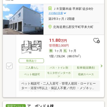
ＪＲ室蘭本線 早来駅 徒歩8分
その他の交通
築2年3ヶ月 / 2階建
北海道勇払郡安平町早来大町
11.80
万円
管理費2,000円
1ヶ月
1ヶ月
2
1階 / 2SLDK（88.07m
）
動画あり
二人暮らし
バス・トイレ別
駐車場(近隣含)
モニタ付インターホ
ペット相談可
収納スペース
ン
ペット相談可・二人入居可・管理人巡回・ロードヒー
ター・浴室1坪以上・保証人不要／代行 ・メゾネッ
ト・初期費用カード決済可
ア ボンドＡ棟
賃貸アパート