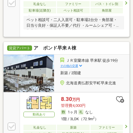
礼金なし
ファミリー
バス・トイレ別
駐車場(近隣含)
ペット相談可
角部屋
ペット相談可・二人入居可・駐車場2台分・角部屋・
日当り良好・保証人不要／代行 ・ルームシェア可・初
期費用カード決済可
ア ボンド早来Ａ棟
賃貸アパート
ＪＲ室蘭本線 早来駅 徒歩19分
その他の交通
新築 / 2階建
北海道勇払郡安平町早来北進
8.30
万円
管理費4,000円
1ヶ月
なし
動画あり
2
1階 / 3LDK（72.9m
）
礼金なし
新築
ファミリー