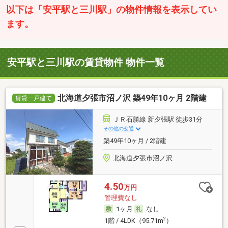
以下は「安平駅と三川駅」の物件情報を表示してい
ます。
安平駅と三川駅の賃貸物件 物件一覧
北海道夕張市沼ノ沢 築49年10ヶ月 2階建
賃貸一戸建て
ＪＲ石勝線 新夕張駅 徒歩31分
その他の交通
築49年10ヶ月 / 2階建
北海道夕張市沼ノ沢
4.50
万円
管理費なし
1ヶ月
なし
2
1階 / 4LDK（95.71m
）