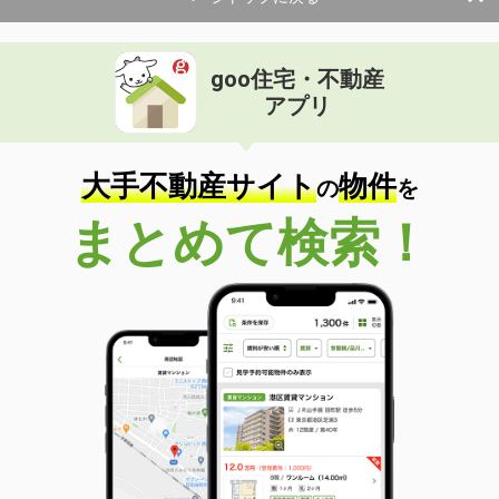
goo住宅・不動産
アプリ
大手不動産サイト
物件
の
を
まとめて検索！