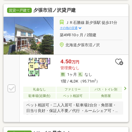
夕張市沼ノ沢貸戸建
賃貸一戸建て
ＪＲ石勝線 新夕張駅 徒歩31分
その他の交通
築49年10ヶ月 / 2階建
北海道夕張市沼ノ沢
4.50
万円
管理費なし
1ヶ月
なし
2
1階 / 4LDK（95.71m
）
礼金なし
ファミリー
バス・トイレ別
駐車場(近隣含)
ペット相談可
角部屋
ペット相談可・二人入居可・駐車場2台分・角部屋・
日当り良好・保証人不要／代行 ・ルームシェア可・初
期費用カード決済可