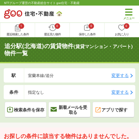
NTTグループ運営の不動産総合サイト goo住宅・不動産
1
0
0
0
最近検索した条件
最近見た物件
保存した条件
お気に入り
追分駅(北海道)の賃貸物件
(賃貸マンション・アパート)
物件一覧
駅
変更する
室蘭本線/追分
条件
変更する
指定なし
新着メールを受
検索条件を保存
アプリで探す
取る
お探しの条件に該当する物件はありませんでした。