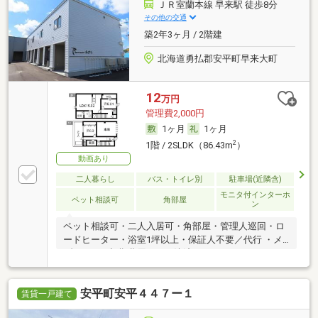
ＪＲ室蘭本線 早来駅 徒歩8分
その他の交通
築2年3ヶ月 / 2階建
北海道勇払郡安平町早来大町
12
万円
管理費2,000円
1ヶ月
1ヶ月
2
1階 / 2SLDK（86.43m
）
動画あり
二人暮らし
バス・トイレ別
駐車場(近隣含)
モニタ付インターホ
ペット相談可
角部屋
ン
ペット相談可・二人入居可・角部屋・管理人巡回・ロ
ードヒーター・浴室1坪以上・保証人不要／代行 ・メ
ゾネット・初期費用カード決済可
安平町安平４４７ー１
賃貸一戸建て