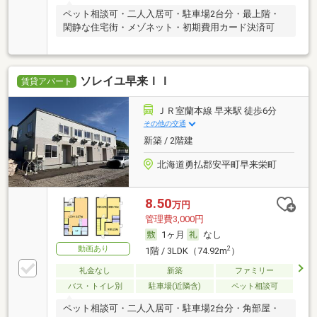
ペット相談可・二人入居可・駐車場2台分・最上階・
閑静な住宅街・メゾネット・初期費用カード決済可
ソレイユ早来ＩＩ
賃貸アパート
ＪＲ室蘭本線 早来駅 徒歩6分
その他の交通
新築 / 2階建
北海道勇払郡安平町早来栄町
8.50
万円
管理費3,000円
1ヶ月
なし
動画あり
2
1階 / 3LDK（74.92m
）
礼金なし
新築
ファミリー
バス・トイレ別
駐車場(近隣含)
ペット相談可
ペット相談可・二人入居可・駐車場2台分・角部屋・