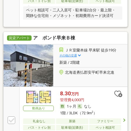
バス・トイレ別
駐車場(近隣含)
ペット相談可
ペット相談可・二人入居可・駐車場2台分・最上階・
閑静な住宅街・メゾネット・初期費用カード決済可
ア ボンド早来Ｂ棟
賃貸アパート
ＪＲ室蘭本線 早来駅 徒歩19分
その他の交通
新築 / 2階建
北海道勇払郡安平町早来北進
8.30
万円
管理費4,000円
1ヶ月
なし
動画あり
2
1階 / 3LDK（72.9m
）
礼金なし
新築
ファミリー
バス・トイレ別
駐車場(近隣含)
ペット相談可