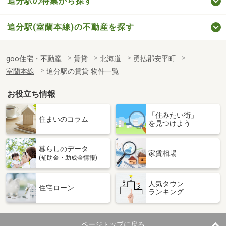
追分駅の特集から探す
追分駅(室蘭本線)の不動産を探す
goo住宅・不動産
賃貸
北海道
勇払郡安平町
室蘭本線
追分駅の賃貸 物件一覧
お役立ち情報
「住みたい街」
住まいのコラム
を見つけよう
暮らしのデータ
家賃相場
(補助金・助成金情報)
人気タウン
住宅ローン
ランキング
ページトップに戻る