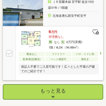
ＪＲ室蘭本線 安平駅 徒歩10分
築51年 / 1階建
北海道勇払郡安平町安平
6
万円
管理費なし
なし
6万円(実費)
2
1階 / 4LDK（96.88m
）
敷金なし
ファミリー
バス・トイレ別
駐車場(近隣含)
ペット相談可
南向き
保証人不要でご入居可能です！広々とした平屋の戸建
てのご紹介です！
もっと見る