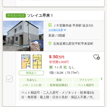
用カード決済可
ソレイユ早来Ｉ
テラスハウス
ＪＲ室蘭本線 早来駅 徒歩3分
その他の交通
新築 / 2階建
北海道勇払郡安平町早来栄町
8.50
万円
管理費3,000円
1ヶ月
なし
2
1階 / 3LDK（75.77m
）
動画あり
礼金なし
新築
ファミリー
バス・トイレ別
駐車場(近隣含)
ペット相談可
ペット相談可・二人入居可・メゾネット・駐車場2台
分・角部屋・最上階・日当り良好・保証人不要／代行
・初期費用カード決済可