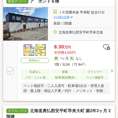
ア ボンドＢ棟
賃貸アパート
ＪＲ室蘭本線 早来駅 徒歩21分
その他の交通
新築 / 2階建
北海道勇払郡安平町早来北進
8.30
万円
管理費4,000円
1ヶ月
なし
動画あり
2
1階 / 3LDK（72.9m
）
礼金なし
新築
ファミリー
バス・トイレ別
駐車場(近隣含)
ペット相談可
ペット相談可・二人入居可・駐車場2台分・管理人巡
回・最上階・保証人不要／代行 ・メゾネット・初期費
用カード決済可
北海道勇払郡安平町早来大町 築2年3ヶ月 2
テラスハウス
階建