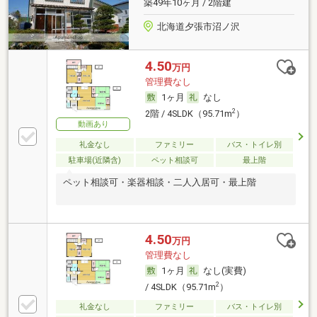
築49年10ヶ月 / 2階建
北海道夕張市沼ノ沢
4.50
万円
管理費なし
1ヶ月
なし
2
2階 / 4SLDK（95.71m
）
動画あり
礼金なし
ファミリー
バス・トイレ別
駐車場(近隣含)
ペット相談可
最上階
ペット相談可・楽器相談・二人入居可・最上階
4.50
万円
管理費なし
1ヶ月
なし(実費)
2
/ 4SLDK（95.71m
）
礼金なし
ファミリー
バス・トイレ別