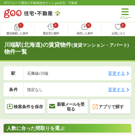
NTTグループ運営の不動産総合サイト goo住宅・不動産
1
0
0
0
最近検索した条件
最近見た物件
保存した条件
お気に入り
川端駅(北海道)の賃貸物件
(賃貸マンション・アパート)
物件一覧
駅
変更する
石勝線/川端
条件
変更する
指定なし
新着メールを受
検索条件を保存
アプリで探す
取る
人数に合った間取りを選ぶ