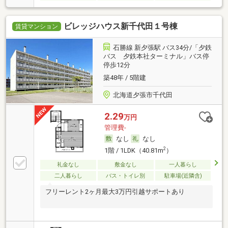
ビレッジハウス新千代田１号棟
賃貸マンション
石勝線 新夕張駅 バス34分/「夕鉄
バス 夕鉄本社ターミナル」バス停
停歩12分
築48年 / 5階建
北海道夕張市千代田
2.29
万円
管理費-
なし
なし
2
1階 / 1LDK（40.81m
）
礼金なし
敷金なし
一人暮らし
二人暮らし
バス・トイレ別
駐車場(近隣含)
フリーレント2ヶ月最大3万円引越サポートあり