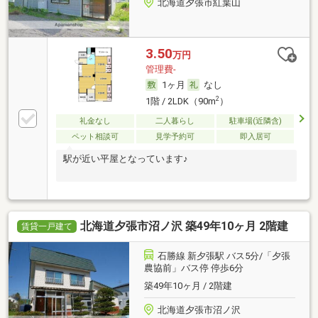
北海道夕張市紅葉山
3.50
万円
管理費-
1ヶ月
なし
2
1階 / 2LDK（90m
）
礼金なし
二人暮らし
駐車場(近隣含)
ペット相談可
見学予約可
即入居可
駅が近い平屋となっています♪
北海道夕張市沼ノ沢 築49年10ヶ月 2階建
賃貸一戸建て
石勝線 新夕張駅 バス5分/「夕張
農協前」バス停 停歩6分
築49年10ヶ月 / 2階建
北海道夕張市沼ノ沢