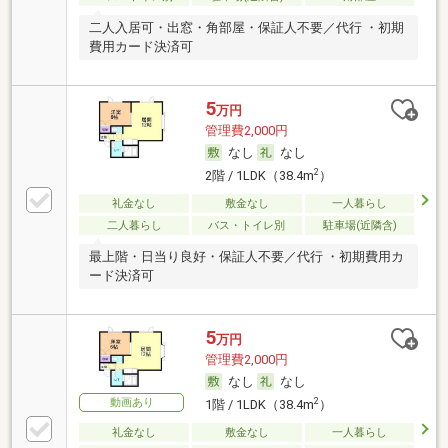
二人入居可・出窓・角部屋・保証人不要／代行 ・初期
費用カード決済可
5
万円
管理費2,000円
なし
なし
2
2階 / 1LDK（38.4m
）
礼金なし
敷金なし
一人暮らし
二人暮らし
バス・トイレ別
駐車場(近隣含)
最上階・日当り良好・保証人不要／代行 ・初期費用カ
ード決済可
5
万円
管理費2,000円
なし
なし
動画あり
2
1階 / 1LDK（38.4m
）
礼金なし
敷金なし
一人暮らし