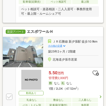
駐車場(近隣含)
ペット相談可
最上階
ペット相談可・楽器相談・二人入居可・事務所使用
可・最上階・ルームシェア可
エスポワールＨ
賃貸アパート
ＪＲ石勝線 新夕張駅 徒歩10.9km
その他の交通
築25年2ヶ月 / 2階建
北海道夕張市若菜
5.50
万円
管理費2,000円
なし
なし
2
1階 / 2LDK（47.52m
）
動画あり
礼金なし
敷金なし
二人暮らし
バス・トイレ別
駐車場(近隣含)
角部屋