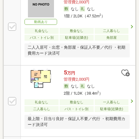
管理費2,000円
なし
なし
2
1階 / 2LDK（47.52m
）
動画あり
礼金なし
敷金なし
二人暮らし
バス・トイレ別
駐車場(近隣含)
角部屋
二人入居可・出窓・角部屋・保証人不要／代行 ・初期
費用カード決済可
5
万円
管理費2,000円
なし
なし
2
2階 / 1LDK（38.4m
）
礼金なし
敷金なし
一人暮らし
二人暮らし
バス・トイレ別
駐車場(近隣含)
最上階・日当り良好・保証人不要／代行 ・初期費用カ
ード決済可