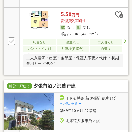
5.50
万円
管理費2,000円
なし
なし
2
1階 / 2LDK（47.52m
）
礼金なし
敷金なし
二人暮らし
バス・トイレ別
駐車場(近隣含)
角部屋
二人入居可・出窓・角部屋・保証人不要／代行 ・初期
費用カード決済可
夕張市沼ノ沢貸戸建
賃貸一戸建て
ＪＲ石勝線 新夕張駅 徒歩31分
その他の交通
築49年10ヶ月 / 2階建
北海道夕張市沼ノ沢