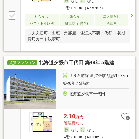
なし
なし
2
1階 / 2LDK（47.52m
）
礼金なし
敷金なし
二人暮らし
バス・トイレ別
駐車場(近隣含)
角部屋
二人入居可・出窓・角部屋・保証人不要／代行 ・初期
費用カード決済可
北海道夕張市千代田 築48年 5階建
賃貸マンション
ＪＲ石勝線 新夕張駅 徒歩12.3km
築48年 / 5階建
北海道夕張市千代田
2.10
万円
管理費なし
なし
なし
2
4階 / 1LDK（40.81m
）