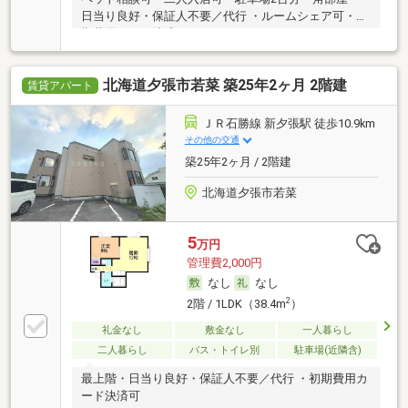
日当り良好・保証人不要／代行 ・ルームシェア可・初
期費用カード決済可
北海道夕張市若菜 築25年2ヶ月 2階建
賃貸アパート
ＪＲ石勝線 新夕張駅 徒歩10.9km
その他の交通
築25年2ヶ月 / 2階建
北海道夕張市若菜
5
万円
管理費2,000円
なし
なし
2
2階 / 1LDK（38.4m
）
礼金なし
敷金なし
一人暮らし
二人暮らし
バス・トイレ別
駐車場(近隣含)
最上階・日当り良好・保証人不要／代行 ・初期費用カ
ード決済可