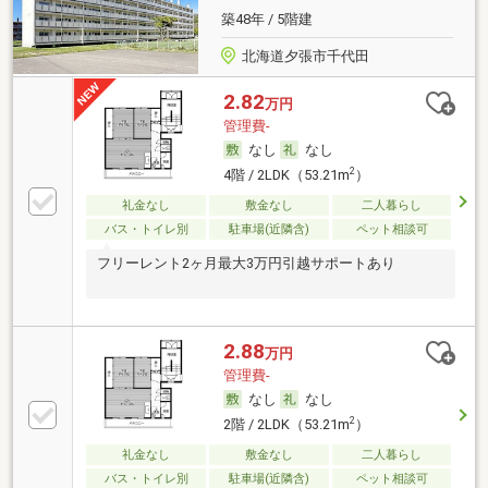
築48年 / 5階建
北海道夕張市千代田
2.82
万円
管理費-
なし
なし
2
4階 / 2LDK（53.21m
）
礼金なし
敷金なし
二人暮らし
バス・トイレ別
駐車場(近隣含)
ペット相談可
フリーレント2ヶ月最大3万円引越サポートあり
2.88
万円
管理費-
なし
なし
2
2階 / 2LDK（53.21m
）
礼金なし
敷金なし
二人暮らし
バス・トイレ別
駐車場(近隣含)
ペット相談可