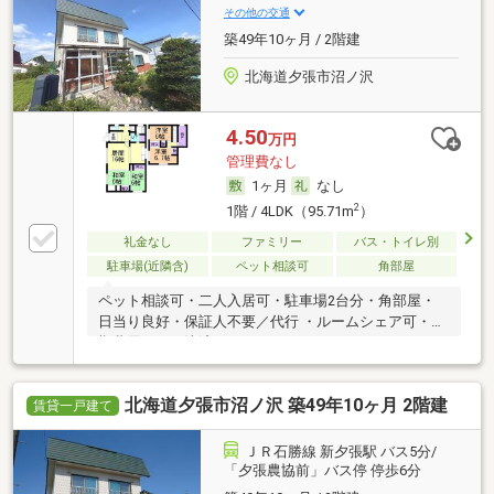
その他の交通
築49年10ヶ月 / 2階建
北海道夕張市沼ノ沢
4.50
万円
管理費なし
1ヶ月
なし
2
1階 / 4LDK（95.71m
）
礼金なし
ファミリー
バス・トイレ別
駐車場(近隣含)
ペット相談可
角部屋
ペット相談可・二人入居可・駐車場2台分・角部屋・
日当り良好・保証人不要／代行 ・ルームシェア可・初
期費用カード決済可
北海道夕張市沼ノ沢 築49年10ヶ月 2階建
賃貸一戸建て
ＪＲ石勝線 新夕張駅 バス5分/
「夕張農協前」バス停 停歩6分