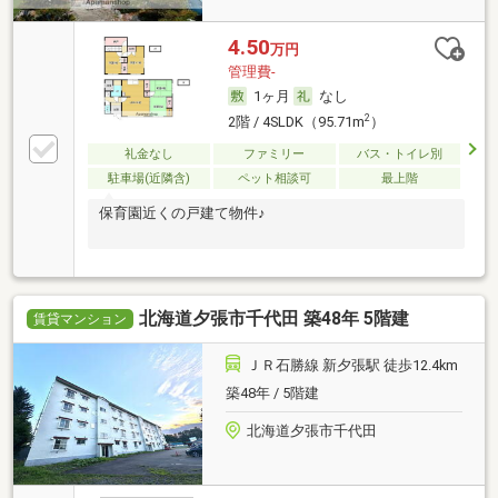
4.50
万円
管理費-
1ヶ月
なし
2
2階 / 4SLDK（95.71m
）
礼金なし
ファミリー
バス・トイレ別
駐車場(近隣含)
ペット相談可
最上階
保育園近くの戸建て物件♪
北海道夕張市千代田 築48年 5階建
賃貸マンション
ＪＲ石勝線 新夕張駅 徒歩12.4km
築48年 / 5階建
北海道夕張市千代田