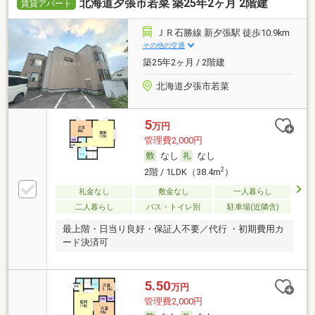
北海道夕張市若菜 築25年2ヶ月 2階建
賃貸アパート
ＪＲ石勝線 新夕張駅 徒歩10.9km
その他の交通
築25年2ヶ月 / 2階建
北海道夕張市若菜
5
万円
管理費2,000円
なし
なし
2
2階 / 1LDK（38.4m
）
礼金なし
敷金なし
一人暮らし
二人暮らし
バス・トイレ別
駐車場(近隣含)
最上階・日当り良好・保証人不要／代行 ・初期費用カ
ード決済可
5.50
万円
管理費2,000円