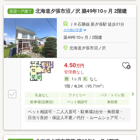
北海道夕張市沼ノ沢 築49年10ヶ月 2階建
賃貸一戸建て
ＪＲ石勝線 新夕張駅 徒歩31分
その他の交通
築49年10ヶ月 / 2階建
北海道夕張市沼ノ沢
4.50
万円
管理費なし
1ヶ月
なし
2
1階 / 4LDK（95.71m
）
礼金なし
ファミリー
バス・トイレ別
駐車場(近隣含)
ペット相談可
角部屋
ペット相談可・二人入居可・駐車場2台分・角部屋・
日当り良好・保証人不要／代行 ・ルームシェア可・初
期費用カード決済可