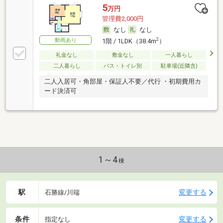
5
万円
管理費2,000円
なし
なし
動画あり
2
1階 / 1LDK（38.4m
）
礼金なし
敷金なし
一人暮らし
二人暮らし
バス・トイレ別
駐車場(近隣含)
二人入居可・角部屋・保証人不要／代行 ・初期費用カ
ード決済可
1～4
棟
駅
変更する
石勝線/川端
条件
変更する
指定なし