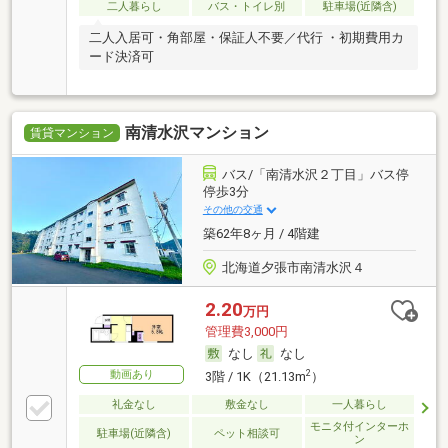
二人暮らし
バス・トイレ別
駐車場(近隣含)
二人入居可・角部屋・保証人不要／代行 ・初期費用カ
ード決済可
南清水沢マンション
賃貸マンション
バス/「南清水沢２丁目」バス停
停歩3分
その他の交通
築62年8ヶ月 / 4階建
北海道夕張市南清水沢４
2.20
万円
管理費3,000円
なし
なし
動画あり
2
3階 / 1K（21.13m
）
礼金なし
敷金なし
一人暮らし
モニタ付インターホ
駐車場(近隣含)
ペット相談可
ン