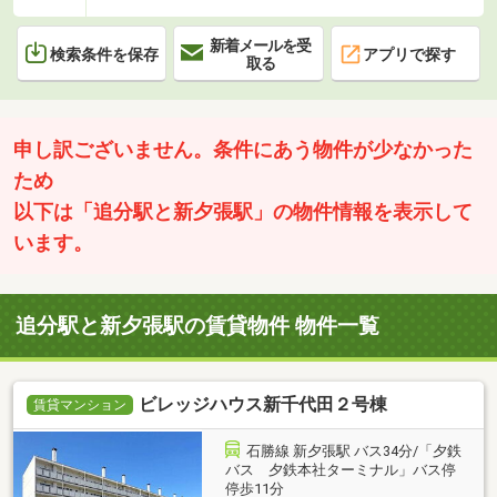
新着メールを受
検索条件を保存
アプリで探す
取る
申し訳ございません。条件にあう物件が少なかった
ため
以下は「追分駅と新夕張駅」の物件情報を表示して
います。
追分駅と新夕張駅の賃貸物件 物件一覧
ビレッジハウス新千代田２号棟
賃貸マンション
石勝線 新夕張駅 バス34分/「夕鉄
バス 夕鉄本社ターミナル」バス停
停歩11分