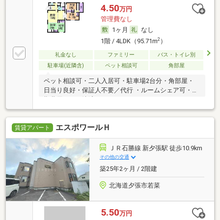
4.50
万円
管理費なし
1ヶ月
なし
2
1階 / 4LDK（95.71m
）
礼金なし
ファミリー
バス・トイレ別
駐車場(近隣含)
ペット相談可
角部屋
ペット相談可・二人入居可・駐車場2台分・角部屋・
日当り良好・保証人不要／代行 ・ルームシェア可・初
期費用カード決済可
エスポワールＨ
賃貸アパート
ＪＲ石勝線 新夕張駅 徒歩10.9km
その他の交通
築25年2ヶ月 / 2階建
北海道夕張市若菜
5.50
万円