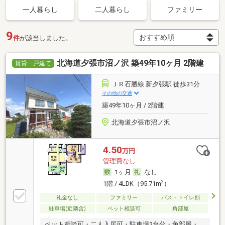
一人暮らし
二人暮らし
ファミリー
9
件
が該当しました。
北海道夕張市沼ノ沢 築49年10ヶ月 2階建
賃貸一戸建て
ＪＲ石勝線 新夕張駅 徒歩31分
その他の交通
築49年10ヶ月 / 2階建
北海道夕張市沼ノ沢
4.50
万円
管理費なし
1ヶ月
なし
2
1階 / 4LDK（95.71m
）
礼金なし
ファミリー
バス・トイレ別
駐車場(近隣含)
ペット相談可
角部屋
ペット相談可・二人入居可・駐車場2台分・角部屋・