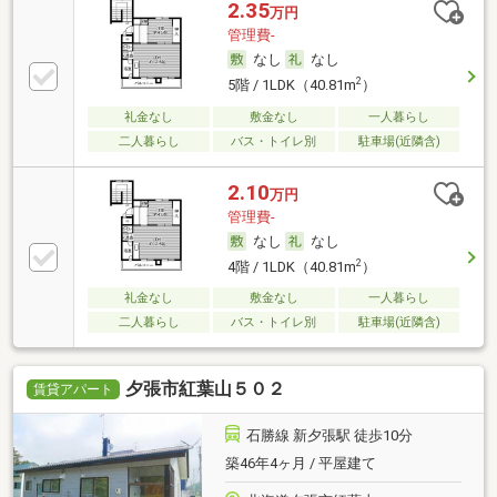
2.35
万円
管理費-
なし
なし
2
5階 / 1LDK（40.81m
）
礼金なし
敷金なし
一人暮らし
二人暮らし
バス・トイレ別
駐車場(近隣含)
2.10
万円
管理費-
なし
なし
2
4階 / 1LDK（40.81m
）
礼金なし
敷金なし
一人暮らし
二人暮らし
バス・トイレ別
駐車場(近隣含)
夕張市紅葉山５０２
賃貸アパート
石勝線 新夕張駅 徒歩10分
築46年4ヶ月 / 平屋建て