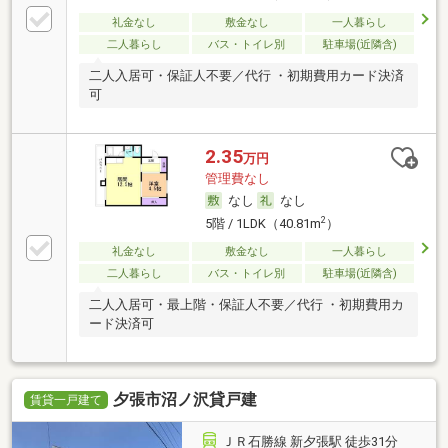
礼金なし
敷金なし
一人暮らし
二人暮らし
バス・トイレ別
駐車場(近隣含)
二人入居可・保証人不要／代行 ・初期費用カード決済
可
2.35
万円
管理費なし
なし
なし
2
5階 / 1LDK（40.81m
）
礼金なし
敷金なし
一人暮らし
二人暮らし
バス・トイレ別
駐車場(近隣含)
二人入居可・最上階・保証人不要／代行 ・初期費用カ
ード決済可
夕張市沼ノ沢貸戸建
賃貸一戸建て
ＪＲ石勝線 新夕張駅 徒歩31分