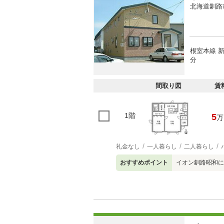
北海道釧路
根室本線 
分
間取り図
賃
1階
5
万
礼金なし
一人暮らし
二人暮らし
おすすめポイント
イオン釧路昭和に