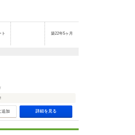
ート
築22年5ヶ月
！
詳細を見る
に追加