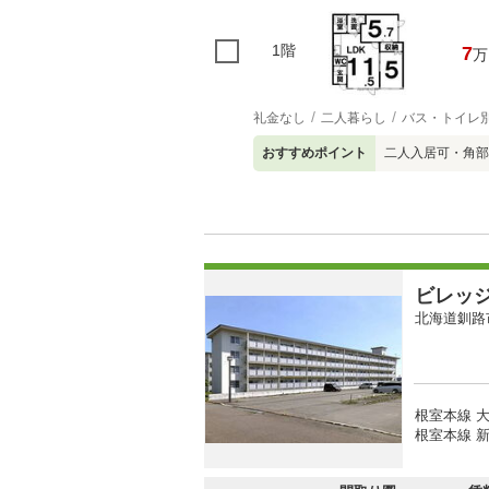
1階
7
万
礼金なし
二人暮らし
バス・トイレ
おすすめポイント
二人入居可・角部
ビレッ
北海道釧路
根室本線 大
根室本線 新