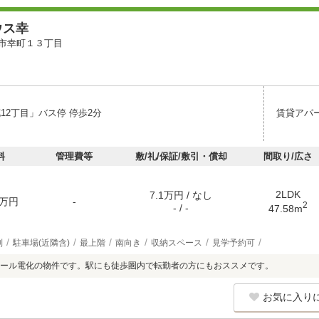
ウス幸
市幸町１３丁目
12丁目」バス停 停歩2分
賃貸アパ
料
管理費等
敷/礼/保証/敷引・償却
間取り/広さ
2LDK
7.1万円 / なし
万円
-
2
- / -
47.58m
別
駐車場(近隣含)
最上階
南向き
収納スペース
見学予約可
ール電化の物件です。駅にも徒歩圏内で転勤者の方にもおススメです。
お気に入り