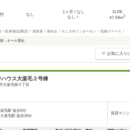
1ヶ月 / なし
2LDK
なし
円
2
なし / -
47.58m
別
駐車場(近隣含)
角部屋
南向き
モニタ付インターホン
収納スペース
屋・オール電化
お気に入り
ジハウス大楽毛２号棟
市大楽毛南５丁目
楽毛駅 徒歩6分
賃貸マンシ
大楽毛駅 徒歩26分