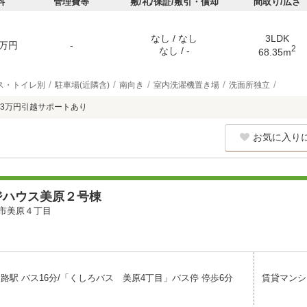
料
管理費等
敷/礼/保証/敷引・償却
間取り/広さ
なし / なし
3LDK
万円
-
2
なし / -
68.35m
ス・トイレ別
駐車場(近隣含)
南向き
室内洗濯機置き場
洗面所独立
3万円引越サポートあり
お気に入り
ジハウス美原２号棟
市美原４丁目
路駅 バス16分/「くしろバス 美原4丁目」バス停 停歩6分
賃貸マンシ