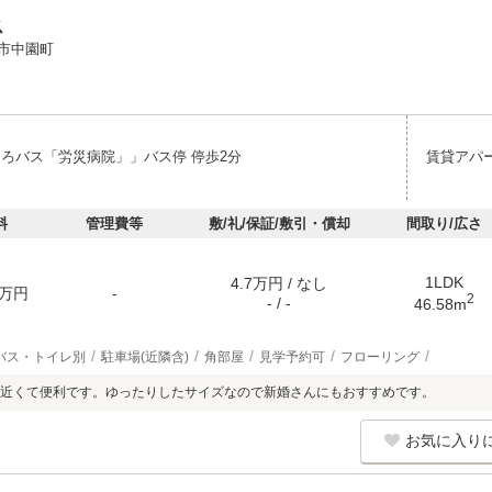
ス
市中園町
しろバス「労災病院」」バス停 停歩2分
賃貸アパ
料
管理費等
敷/礼/保証/敷引・償却
間取り/広さ
1LDK
4.7万円 / なし
万円
-
2
- / -
46.58m
バス・トイレ別
駐車場(近隣含)
角部屋
見学予約可
フローリング
近くて便利です。ゆったりしたサイズなので新婚さんにもおすすめです。
お気に入り