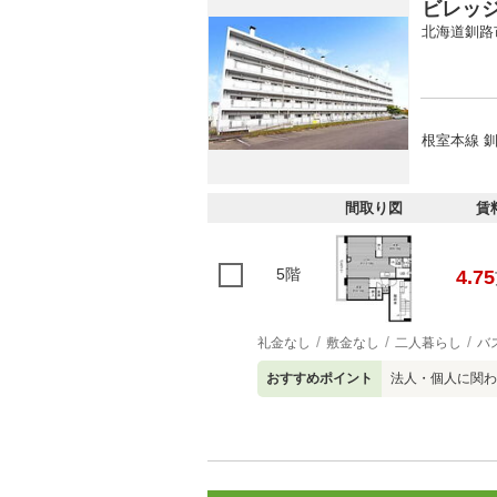
ビレッ
北海道釧路
根室本線 釧
間取り図
賃
5階
4.75
礼金なし
敷金なし
二人暮らし
バ
おすすめポイント
法人・個人に関わ