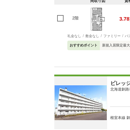
間取り図
賃
2階
3.78
礼金なし
敷金なし
ファミリー
バ
おすすめポイント
新規入居限定最大
ビレッ
北海道釧路
根室本線 釧