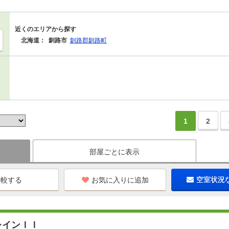
近くのエリアから探す
北海道：
釧路市
釧路郡釧路町
1
2
部屋ごとに表示
お気に入りに追加
空室状況
レインＩＩ