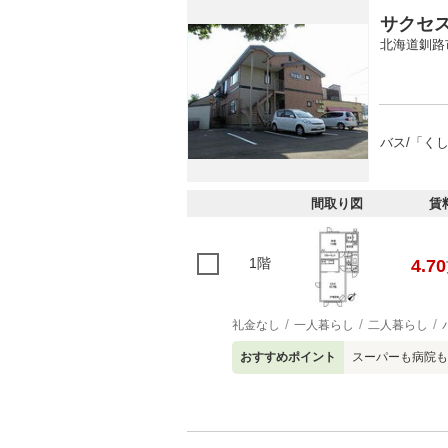
サクセ
北海道釧路
バス/「く
間取り図
賃
1階
4.70
礼金なし
一人暮らし
二人暮らし
おすすめポイント
スーパーも病院も