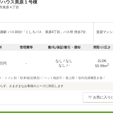
ジハウス美原１号棟
市美原４丁目
路駅 バス16分/「くしろバス 美原4丁目」バス停 停歩7分
賃貸マンシ
料
管理費等
敷/礼/保証/敷引・償却
間取り/広さ
なし / なし
2LDK
万円
-
2
なし / -
55.99m
ス・トイレ別
駐車場(近隣含)
ペット相談可
最上階
室内洗濯機置き場
らず、さまざまなお客様のニーズに対応します
お気に入り