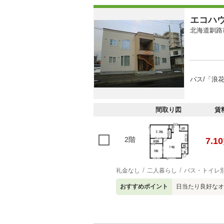
エコハ
北海道釧路
バス/「浪花
間取り図
賃
2階
7.10
礼金なし
二人暮らし
バス・トイレ
おすすめポイント
日当たり良好なオ