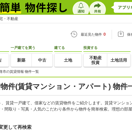
住宅・不動産
0
最近見た物件
保
一戸建てを買う
建てる
投資する
不動産
古
新築
中古
土地
土地活用
投資
路市の賃貸情報 物件一覧
貸物件(賃貸マンション・アパート) 物件
ト、賃貸一戸建て、借家などの賃貸物件をご紹介します。賃貸マンショ
積・間取り・写真・人気のこだわり条件から物件を簡単検索。理想の部屋
変更して再検索