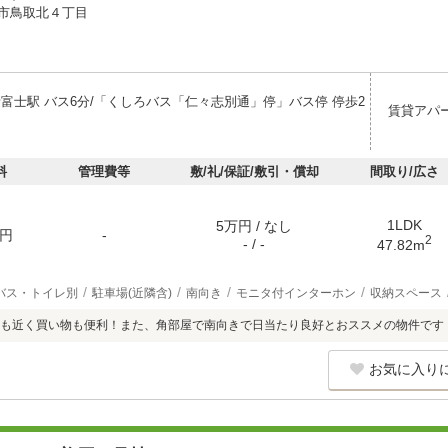
市鳥取北４丁目
新富士駅 バス6分/「くしろバス「仁々志別通」停」バス停 停歩2
賃貸アパ
料
管理費等
敷/礼/保証/敷引・償却
間取り/広さ
1LDK
5万円 / なし
円
-
2
- / -
47.82m
バス・トイレ別
駐車場(近隣含)
南向き
モニタ付インターホン
収納スペース
も近く買い物も便利！また、角部屋で南向きで日当たり良好とおススメの物件です
お気に入り