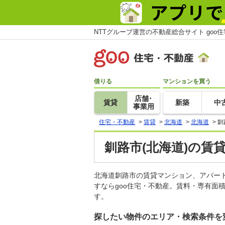
NTTグループ運営の不動産総合サイト goo
借りる
マンションを買う
店舗･
賃貸
新築
中
事業用
住宅・不動産
>
賃貸
>
北海道
>
北海道
>
釧
釧路市(北海道)の賃
北海道釧路市の賃貸マンション、アパー
すならgoo住宅・不動産。賃料・専有面
す。
探したい物件のエリア・検索条件を