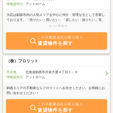
情報提供元
アットホーム
当店は釧路市内の人気エリアを中心に仲介・管理を主として営業し
ております。「売りたい・買いたい」「貸したい・借りたい」等、
何でもお気軽にご相談ください。経験豊富なスタッフは、お客様に
もっと見る
ご満足いただけるよう、スピーディに責任をもってお手伝いさせて
頂きます。ご希望、質問、ご意見をお知らせください。「釧路賃貸
この不動産会社が取り扱う
館ドットコム」で今スグ検索！ネットワークにより全国各地、お取
賃貸物件を探す
扱中です。「賃貸マンション・アパート・テナント」オーナー様、
必見！！当店ホームページは無料で掲載できます。皆様のご来店を
心よりお待ちしております。
（株）フロリット
所在地
北海道釧路市共栄大通４丁目１－６
情報提供元
アットホーム
釧路エリアの不動産ならフロリットへお任せください。お気軽にお
問い合わせください！
この不動産会社が取り扱う
賃貸物件を探す