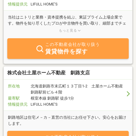
情報提供元
LIFULL HOME'S
当社はニトリと業務・資本提携を結ぶ、東証プライム上場企業で
す。物件を知り尽くしたプロが中古物件を買い取り、細部までチェ
ックし、自社規格に沿って丁寧にリフォームしているので、ご購入
もっと見る
後も安心が続きます。
この不動産会社が取り扱う
賃貸物件を探す
株式会社土屋ホーム不動産 釧路支店
所在地
北海道釧路市末広町１３丁目1-2 土屋ホーム不動産
釧路駅前ビル４階
最寄駅
根室本線 釧路駅 徒歩1分
情報提供元
LIFULL HOME'S
釧路地区は住宅メ－カ－直営の当社にお任せ下さい。安心をお届け
します。