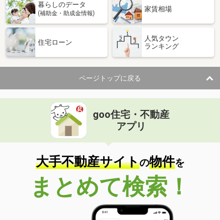
暮らしのデータ
家賃相場
(補助金・助成金情報)
人気タウン
住宅ローン
ランキング
ページトップに戻る
goo住宅・不動産
アプリ
大手不動産サイト
物件
の
を
まとめて検索！