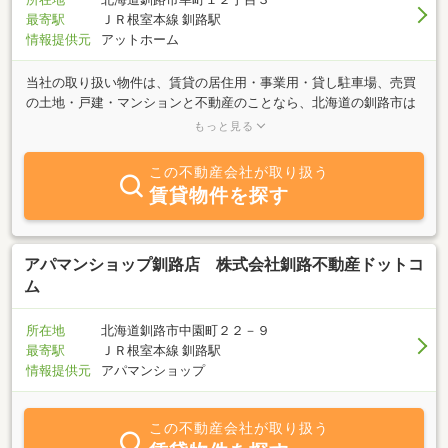
最寄駅
ＪＲ根室本線 釧路駅
情報提供元
アットホーム
当社の取り扱い物件は、賃貸の居住用・事業用・貸し駐車場、売買
の土地・戸建・マンションと不動産のことなら、北海道の釧路市は
もちろん、道東管内まで幅広く対応しておりますので、電話・メー
もっと見る
ルにてお気軽にご相談下さい！店舗もＪＲ釧路駅より徒歩５分にあ
りますので、是非一度ご来店お待ちしております！
この不動産会社が取り扱う
賃貸物件を探す
アパマンショップ釧路店 株式会社釧路不動産ドットコ
ム
所在地
北海道釧路市中園町２２－９
最寄駅
ＪＲ根室本線 釧路駅
情報提供元
アパマンショップ
この不動産会社が取り扱う