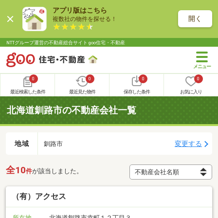
アプリ版はこちら
開く
複数社の物件を探せる！
NTTグループ運営の不動産総合サイト goo住宅・不動産
0
0
0
0
最近検索した条件
最近見た物件
保存した条件
お気に入り
北海道釧路市の不動産会社一覧
地域
変更する
釧路市
全10
件
が該当しました。
（有）アクセス
所在地
北海道釧路市幸町１２丁目３