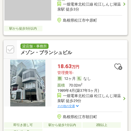
一畑電車北松江線 松江しんじ湖温
泉駅 徒歩3分
島根県松江市中原町
駅から徒歩5分以内
貸店舗・事務所
メゾン・ブランシュビル
18.63
万円
管理費等-
12ヶ月
なし
2
面積
70.02m
1989年4月(築37年5ヶ月)
一畑電車北松江線 松江しんじ湖温
泉駅 徒歩29分
その他の交通
島根県松江市朝日町
即引き渡し可
駅から徒歩1分以内
2階以上