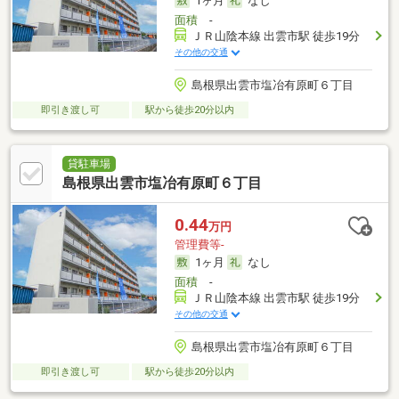
1ヶ月
なし
面積
-
ＪＲ山陰本線 出雲市駅 徒歩19分
その他の交通
島根県出雲市塩冶有原町６丁目
即引き渡し可
駅から徒歩20分以内
貸駐車場
島根県出雲市塩冶有原町６丁目
0.44
万円
管理費等-
1ヶ月
なし
面積
-
ＪＲ山陰本線 出雲市駅 徒歩19分
その他の交通
島根県出雲市塩冶有原町６丁目
即引き渡し可
駅から徒歩20分以内