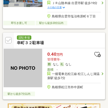
ＪＲ山陰本線 出雲市駅 徒歩19分
その他の交通
島根県出雲市塩冶有原町６丁目
即引き渡し可
駅から徒歩20分以内
貸駐車場
幸町３２駐車場
0.40
万円
管理費等-
なし
なし
面積
-
一畑電車北松江線 松江しんじ湖温
泉駅 徒歩7分
島根県松江市外中原町
駅から徒歩7分以内