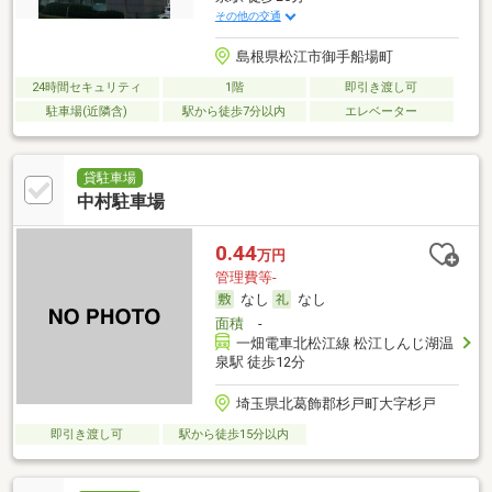
その他の交通
島根県松江市御手船場町
24時間セキュリティ
1階
即引き渡し可
駐車場(近隣含)
駅から徒歩7分以内
エレベーター
貸駐車場
中村駐車場
0.44
万円
管理費等-
なし
なし
面積
-
一畑電車北松江線 松江しんじ湖温
泉駅 徒歩12分
埼玉県北葛飾郡杉戸町大字杉戸
即引き渡し可
駅から徒歩15分以内