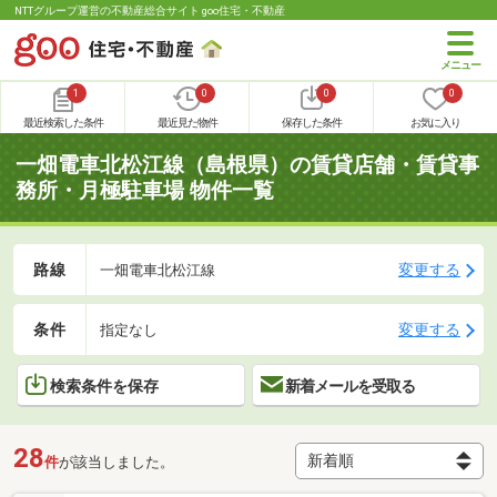
NTTグループ運営の不動産総合サイト goo住宅・不動産
1
0
0
0
最近検索した条件
最近見た物件
保存した条件
お気に入り
一畑電車北松江線（島根県）の賃貸店舗・賃貸事
務所・月極駐車場 物件一覧
路線
変更する
一畑電車北松江線
条件
変更する
指定なし
検索条件を保存
新着メールを受取る
28
件
が該当しました。