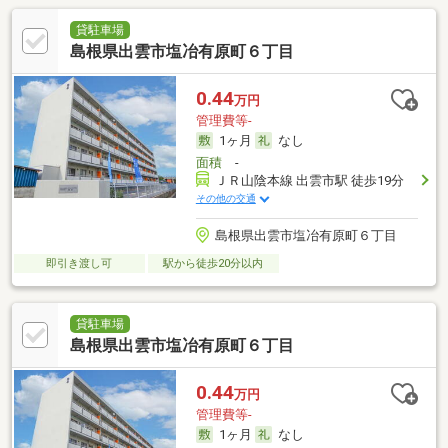
貸駐車場
島根県出雲市塩冶有原町６丁目
0.44
万円
管理費等-
1ヶ月
なし
面積
-
ＪＲ山陰本線 出雲市駅 徒歩19分
その他の交通
島根県出雲市塩冶有原町６丁目
即引き渡し可
駅から徒歩20分以内
貸駐車場
島根県出雲市塩冶有原町６丁目
0.44
万円
管理費等-
1ヶ月
なし