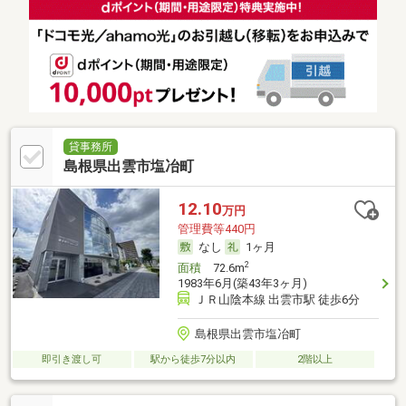
貸事務所
島根県出雲市塩冶町
12.10
万円
管理費等440円
なし
1ヶ月
2
面積
72.6m
1983年6月(築43年3ヶ月)
ＪＲ山陰本線 出雲市駅 徒歩6分
島根県出雲市塩冶町
即引き渡し可
駅から徒歩7分以内
2階以上