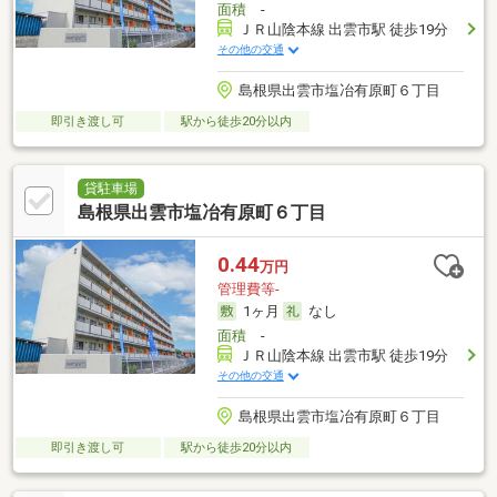
面積
-
ＪＲ山陰本線 出雲市駅 徒歩19分
その他の交通
島根県出雲市塩冶有原町６丁目
即引き渡し可
駅から徒歩20分以内
貸駐車場
島根県出雲市塩冶有原町６丁目
0.44
万円
管理費等-
1ヶ月
なし
面積
-
ＪＲ山陰本線 出雲市駅 徒歩19分
その他の交通
島根県出雲市塩冶有原町６丁目
即引き渡し可
駅から徒歩20分以内