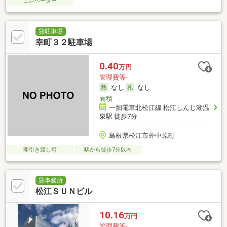
エレベーター
貸駐車場
幸町３２駐車場
0.40
万円
管理費等-
なし
なし
面積
-
一畑電車北松江線 松江しんじ湖温
泉駅 徒歩7分
島根県松江市外中原町
即引き渡し可
駅から徒歩7分以内
貸事務所
松江ＳＵＮビル
10.16
万円
管理費等-