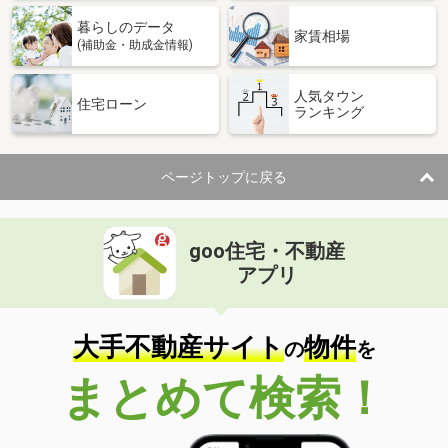
暮らしのデータ
家賃相場
(補助金・助成金情報)
人気タウン
住宅ローン
ランキング
ページトップに戻る
goo住宅・不動産
アプリ
大手不動産サイト
物件
の
を
まとめて検索！