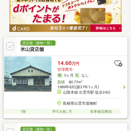
貸店舗（建物一部）
米山貸店舗
14.60
万円
管理費等-
3ヶ月
なし
2
面積
80.77m
1989年8月(築37年1ヶ月)
山陰本線 出雲市駅 徒歩24分
島根県出雲市渡橋町
1階
即引き渡し可
駐車場(近隣含)
貸店舗（建物一部）