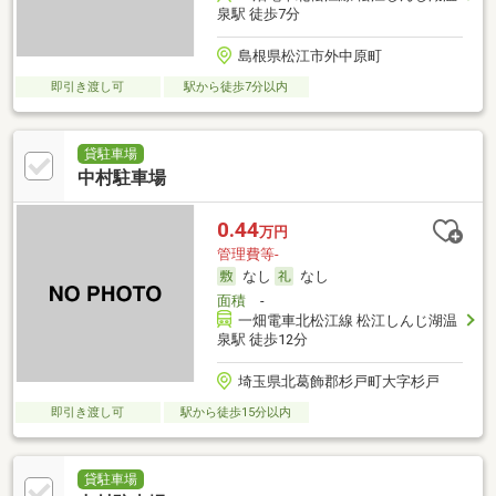
泉駅 徒歩7分
島根県松江市外中原町
即引き渡し可
駅から徒歩7分以内
貸駐車場
中村駐車場
0.44
万円
管理費等-
なし
なし
面積
-
一畑電車北松江線 松江しんじ湖温
泉駅 徒歩12分
埼玉県北葛飾郡杉戸町大字杉戸
即引き渡し可
駅から徒歩15分以内
貸駐車場