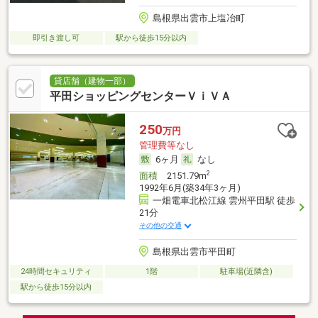
島根県出雲市上塩冶町
即引き渡し可
駅から徒歩15分以内
貸店舗（建物一部）
平田ショッピングセンターＶｉＶＡ
250
万円
管理費等なし
6ヶ月
なし
2
面積
2151.79m
1992年6月(築34年3ヶ月)
一畑電車北松江線 雲州平田駅 徒歩
21分
その他の交通
島根県出雲市平田町
24時間セキュリティ
1階
駐車場(近隣含)
駅から徒歩15分以内