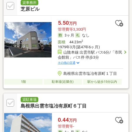
貸事務所
芝原ビル
5.50
万円
管理費等3,300円
3ヶ月
なし
2
面積
44.23m
1979年3月(築47年6ヶ月)
山陰本線 出雲市駅 バス6分/「市民
会館前」バス停 停歩3分
その他の交通
島根県出雲市塩冶有原町１丁目
1階
駐車場(近隣含)
駅から徒歩15分以内
貸駐車場
島根県出雲市塩冶有原町６丁目
0.44
万円
管理費等-