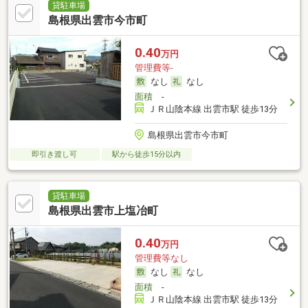
貸駐車場
島根県出雲市今市町
0.40
万円
管理費等-
なし
なし
面積
-
ＪＲ山陰本線 出雲市駅 徒歩13分
島根県出雲市今市町
即引き渡し可
駅から徒歩15分以内
貸駐車場
島根県出雲市上塩冶町
0.40
万円
管理費等なし
なし
なし
面積
-
ＪＲ山陰本線 出雲市駅 徒歩13分