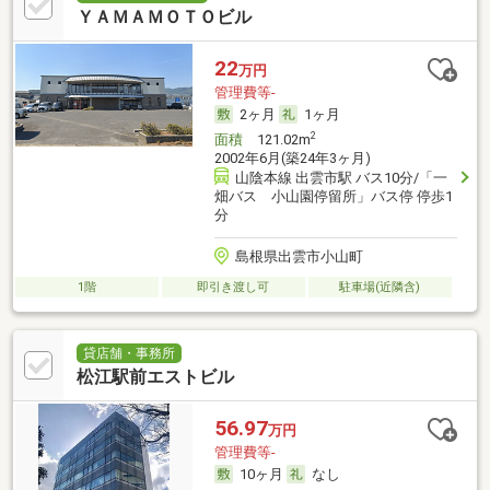
ＹＡＭＡＭＯＴＯビル
22
万円
管理費等-
2ヶ月
1ヶ月
2
面積
121.02m
2002年6月(築24年3ヶ月)
山陰本線 出雲市駅 バス10分/「一
畑バス 小山園停留所」バス停 停歩1
分
島根県出雲市小山町
1階
即引き渡し可
駐車場(近隣含)
貸店舗・事務所
松江駅前エストビル
56.97
万円
管理費等-
10ヶ月
なし