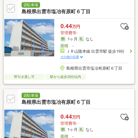
貸駐車場
島根県出雲市塩冶有原町６丁目
0.44
万円
管理費等-
1ヶ月
なし
面積
-
ＪＲ山陰本線 出雲市駅 徒歩19分
その他の交通
島根県出雲市塩冶有原町６丁目
即引き渡し可
駅から徒歩20分以内
貸駐車場
島根県出雲市塩冶有原町６丁目
0.44
万円
管理費等-
1ヶ月
なし
面積
-