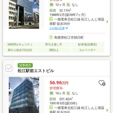
12ヶ月
なし
2
面積
32.17m
1988年2月(築38年7ヶ月)
一畑電車北松江線 松江しんじ湖温
泉駅 徒歩26分
その他の交通
島根県松江市朝日町
24時間セキュリティ
即引き渡し可
駐車場(近隣含)
駅から徒歩7分以内
2階以上
エレベーター
貸事務所
松江駅前エストビル
56.96
万円
管理費等-
10ヶ月
なし
2
面積
201.42m
1991年9月(築35年)
一畑電車北松江線 松江しんじ湖温
泉駅 徒歩26分