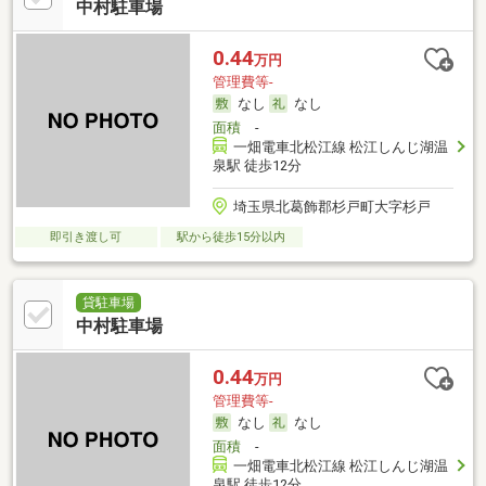
中村駐車場
0.44
万円
管理費等-
なし
なし
面積
-
一畑電車北松江線 松江しんじ湖温
泉駅 徒歩12分
埼玉県北葛飾郡杉戸町大字杉戸
即引き渡し可
駅から徒歩15分以内
貸駐車場
中村駐車場
0.44
万円
管理費等-
なし
なし
面積
-
一畑電車北松江線 松江しんじ湖温
泉駅 徒歩12分