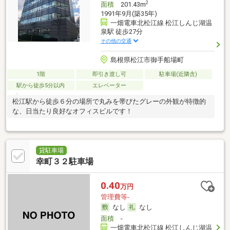
2
面積
201.43m
1991年9月(築35年)
一畑電車北松江線 松江しんじ湖温
泉駅 徒歩27分
その他の交通
島根県松江市御手船場町
1階
即引き渡し可
駐車場(近隣含)
駅から徒歩5分以内
エレベーター
松江駅から徒歩６分の場所で丸みを帯びたグレーの外観が特徴的
な、日当たり良好なオフィスビルです！
貸駐車場
幸町３２駐車場
0.40
万円
管理費等-
なし
なし
面積
-
一畑電車北松江線 松江しんじ湖温