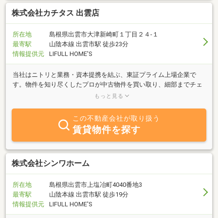
株式会社カチタス 出雲店
所在地
島根県出雲市大津新崎町１丁目２４‐１
最寄駅
山陰本線 出雲市駅 徒歩23分
情報提供元
LIFULL HOME'S
当社はニトリと業務・資本提携を結ぶ、東証プライム上場企業で
す。物件を知り尽くしたプロが中古物件を買い取り、細部までチェ
ックし、自社規格に沿って丁寧にリフォームしているので、ご購入
もっと見る
後も安心が続きます。
この不動産会社が取り扱う
賃貸物件を探す
株式会社シンワホーム
所在地
島根県出雲市上塩冶町4040番地3
最寄駅
山陰本線 出雲市駅 徒歩19分
情報提供元
LIFULL HOME'S