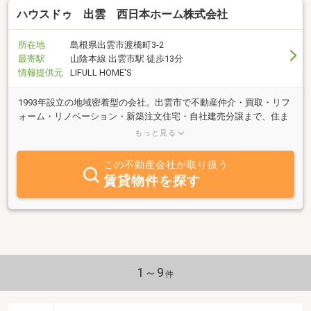
ハウスドゥ 出雲 西日本ホーム株式会社
所在地
島根県出雲市渡橋町3-2
最寄駅
山陰本線 出雲市駅 徒歩13分
情報提供元
LIFULL HOME'S
1993年設立の地域密着型の会社。出雲市で不動産仲介・買取・リフ
ォーム・リノベーション・新築注文住宅・自社建売分譲まで、住ま
いのすべてをトータルサポート。不動産のことはハウスドゥ出雲へ
もっと見る
お任せください！
この不動産会社が取り扱う
賃貸物件を探す
1～9
件