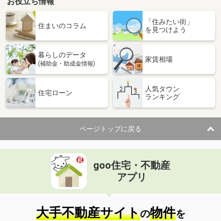
お役立ち情報
「住みたい街」
住まいのコラム
を見つけよう
暮らしのデータ
家賃相場
(補助金・助成金情報)
人気タウン
住宅ローン
ランキング
ページトップに戻る
goo住宅・不動産
アプリ
大手不動産サイト
物件
の
を