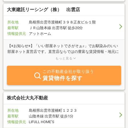
大東建託リーシング（株） 出雲店
所在地
島根県出雲市渡橋町３９８正友ビル１階
最寄駅
ＪＲ山陰本線 出雲市駅 徒歩20分
情報提供元
アットホーム
【※お知らせ※】「いい部屋ネットでさがそぉ♪」でお馴染みのいい
部屋ネット直営店です。直営店ならではの豊富な賃貸情報・地元に
根差した情報もご用意しております。全国各地からのお部屋探し
もっと見る
（オンラインでのご案内も可能）、お急ぎの引越、現地ご案内も対
応可能ですので、お気軽にご相談くださいませ☆
この不動産会社が取り扱う
賃貸物件を探す
株式会社大丸不動産
所在地
島根県出雲市渡橋町１２２３
最寄駅
山陰本線 出雲市駅 徒歩1分
情報提供元
LIFULL HOME'S