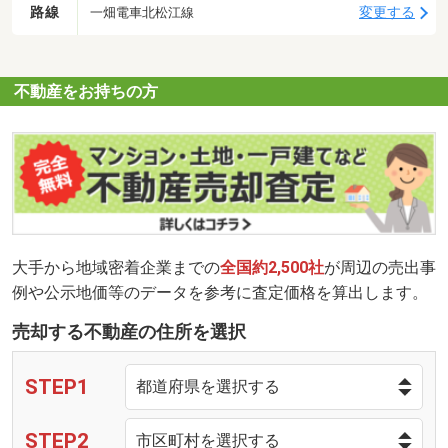
路線
変更する
一畑電車北松江線
不動産をお持ちの方
大手から地域密着企業までの
全国約2,500社
が周辺の売出事
例や公示地価等のデータを参考に査定価格を算出します。
売却する不動産の住所を選択
STEP1
STEP2