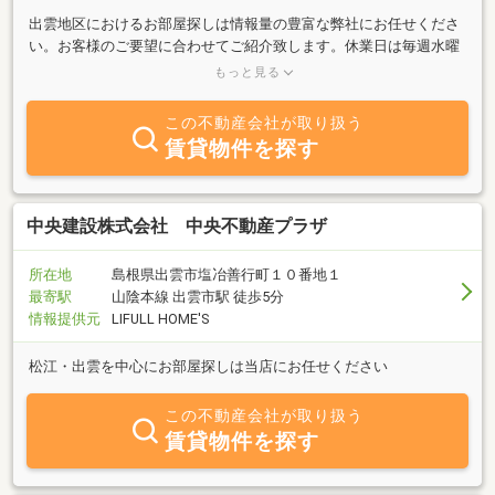
出雲地区におけるお部屋探しは情報量の豊富な弊社にお任せくださ
い。お客様のご要望に合わせてご紹介致します。休業日は毎週水曜
日です。日曜・祝日も営業しておりますので、是非ご来店下さいま
もっと見る
せ。
この不動産会社が取り扱う
賃貸物件を探す
中央建設株式会社 中央不動産プラザ
所在地
島根県出雲市塩冶善行町１０番地１
最寄駅
山陰本線 出雲市駅 徒歩5分
情報提供元
LIFULL HOME'S
松江・出雲を中心にお部屋探しは当店にお任せください
この不動産会社が取り扱う
賃貸物件を探す