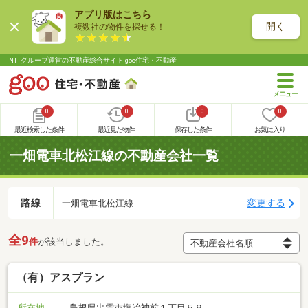
アプリ版はこちら
開く
複数社の物件を探せる！
NTTグループ運営の不動産総合サイト goo住宅・不動産
0
0
0
0
最近検索した条件
最近見た物件
保存した条件
お気に入り
一畑電車北松江線の不動産会社一覧
路線
変更する
一畑電車北松江線
全9
件
が該当しました。
（有）アスプラン
所在地
島根県出雲市塩冶神前１丁目５９