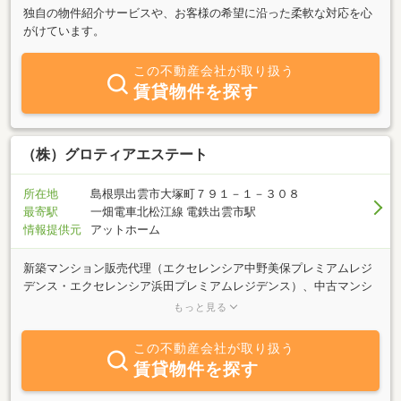
独自の物件紹介サービスや、お客様の希望に沿った柔軟な対応を心
がけています。
この不動産会社が取り扱う
賃貸物件を探す
（株）グロティアエステート
所在地
島根県出雲市大塚町７９１－１－３０８
最寄駅
一畑電車北松江線 電鉄出雲市駅
情報提供元
アットホーム
新築マンション販売代理（エクセレンシア中野美保プレミアムレジ
デンス・エクセレンシア浜田プレミアムレジデンス）、中古マンシ
ョン、新築戸建て、不動産査定、土地、賃貸マンションなど、幅広
もっと見る
くご紹介しております。お客様のニーズにお応えをしております。
弊社は出雲の不動産会社にて1番のサービス等をご提供できるよう
この不動産会社が取り扱う
に頑張っております。スタッフも30代、40代の経験豊富な男性、女
賃貸物件を探す
性スタッフでご対応致します。