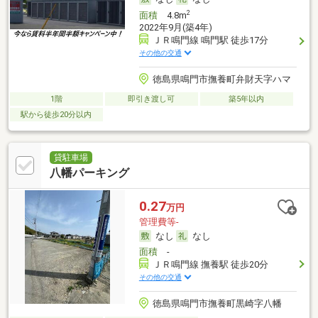
2
面積
4.8m
2022年9月(築4年)
ＪＲ鳴門線 鳴門駅 徒歩17分
その他の交通
徳島県鳴門市撫養町弁財天字ハマ
1階
即引き渡し可
築5年以内
駅から徒歩20分以内
貸駐車場
八幡パーキング
0.27
万円
管理費等-
なし
なし
面積
-
ＪＲ鳴門線 撫養駅 徒歩20分
その他の交通
徳島県鳴門市撫養町黒崎字八幡