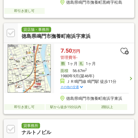
徳島県鳴門市撫養町黒崎字松島
即引き渡し可
貸店舗・事務所
徳島県鳴門市撫養町南浜字東浜
7.50
万円
管理費等-
1ヶ月
1ヶ月
2
面積
56.67m
1980年9月(築46年)
ＪＲ鳴門線 鳴門駅 徒歩11分
その他の交通
徳島県鳴門市撫養町南浜字東浜
即引き渡し可
駅から徒歩15分以内
2階以上
貸事務所
ナルトノビル