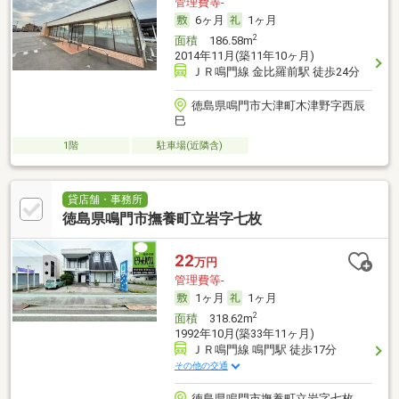
管理費等-
6ヶ月
1ヶ月
2
面積
186.58m
2014年11月(築11年10ヶ月)
ＪＲ鳴門線 金比羅前駅 徒歩24分
徳島県鳴門市大津町木津野字西辰
巳
1階
駐車場(近隣含)
貸店舗・事務所
徳島県鳴門市撫養町立岩字七枚
22
万円
管理費等-
1ヶ月
1ヶ月
2
面積
318.62m
1992年10月(築33年11ヶ月)
ＪＲ鳴門線 鳴門駅 徒歩17分
その他の交通
徳島県鳴門市撫養町立岩字七枚