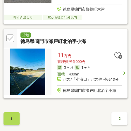
徳島県鳴門市撫養町木津
即引き渡し可
駅から徒歩10分以内
貸地
徳島県鳴門市瀬戸町北泊字小海
11
万円
管理費等5,000円
3ヶ月
1ヶ月
2
面積
400m
バス/「小海口」バス停 停歩13分
徳島県鳴門市瀬戸町北泊字小海
1
2