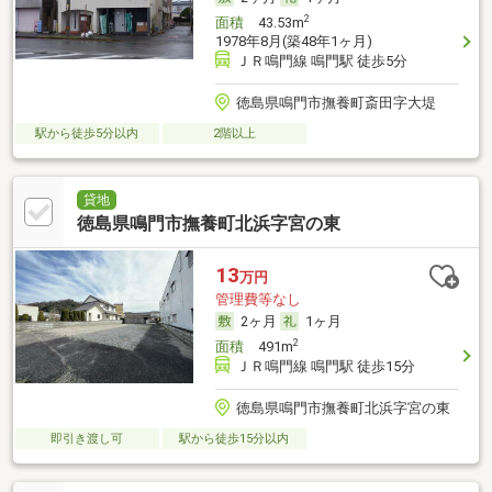
2
面積
43.53m
1978年8月(築48年1ヶ月)
ＪＲ鳴門線 鳴門駅 徒歩5分
徳島県鳴門市撫養町斎田字大堤
駅から徒歩5分以内
2階以上
貸地
徳島県鳴門市撫養町北浜字宮の東
13
万円
管理費等なし
2ヶ月
1ヶ月
2
面積
491m
ＪＲ鳴門線 鳴門駅 徒歩15分
徳島県鳴門市撫養町北浜字宮の東
即引き渡し可
駅から徒歩15分以内