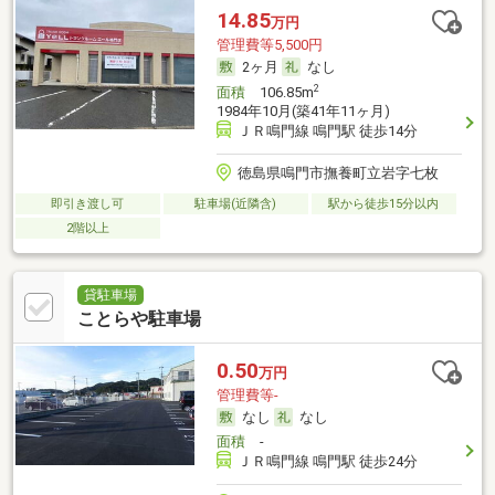
14.85
万円
管理費等5,500円
2ヶ月
なし
2
面積
106.85m
1984年10月(築41年11ヶ月)
ＪＲ鳴門線 鳴門駅 徒歩14分
徳島県鳴門市撫養町立岩字七枚
即引き渡し可
駐車場(近隣含)
駅から徒歩15分以内
2階以上
貸駐車場
ことらや駐車場
0.50
万円
管理費等-
なし
なし
面積
-
ＪＲ鳴門線 鳴門駅 徒歩24分