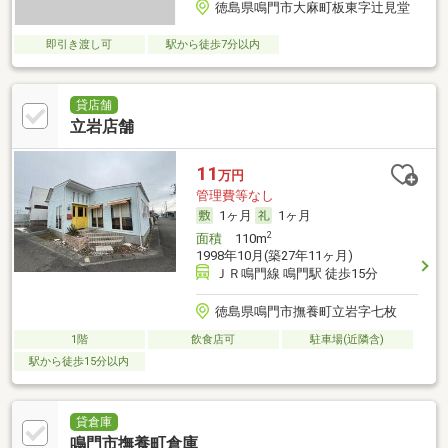
徳島県鳴門市大麻町板東字辻見堂
即引き渡し可
駅から徒歩7分以内
貸店舗
立岩店舗
11
万円
管理費等なし
1ヶ月
1ヶ月
2
面積
110m
1998年10月(築27年11ヶ月)
ＪＲ鳴門線 鳴門駅 徒歩15分
徳島県鳴門市撫養町立岩字七枚
1階
飲食店可
駐車場(近隣含)
駅から徒歩15分以内
貸倉庫
鳴門市撫養町倉庫