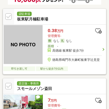
貸駐車場
板東駅月極駐車場
0.38
万円
管理費等-
なし
なし
面積
-
高徳線 板東駅 徒歩7分
徳島県鳴門市大麻町板東字辻見堂
即引き渡し可
駅から徒歩7分以内
貸店舗・事務所
スモールメゾン斎田
7
万円
管理費等-