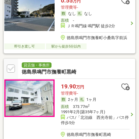
0.55
万円
管理費等-
なし
なし
面積
-
ＪＲ鳴門線 鳴門駅 徒歩2分
徳島県鳴門市撫養町小桑島字前浜
即引き渡し可
駅から徒歩5分以内
貸店舗・事務所
徳島県鳴門市撫養町黒崎
19.90
万円
管理費等-
2ヶ月
1ヶ月
2
面積
373.77m
1991年2月(築35年7ヶ月)
バス/「北泊線 西光寺前」バス停
停歩5分
徳島県鳴門市撫養町黒崎