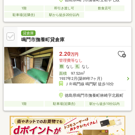
1階
即引き渡し可
飲食店可
駐車場(近隣含)
駅から徒歩20分以内
貸倉庫
鳴門市撫養町貸倉庫
2.20
万円
管理費等なし
なし
なし
2
面積
97.52m
1937年2月(築89年7ヶ月)
ＪＲ鳴門線 鳴門駅 徒歩10分
徳島県鳴門市撫養町林崎字北殿町
1階
駐車場(近隣含)
駅から徒歩10分以内