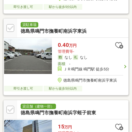
即引き渡し可
駅から徒歩5分以内
貸駐車場
徳島県鳴門市撫養町南浜字東浜
0.40
万円
管理費等-
なし
なし
面積
-
ＪＲ鳴門線 鳴門駅 徒歩5分
徳島県鳴門市撫養町南浜字東浜
即引き渡し可
駅から徒歩5分以内
貸店舗（建物一部）
徳島県鳴門市撫養町南浜字蛭子前東
15
万円