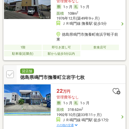
管理費等なし
1ヶ月
1ヶ月
2
面積
108m
1976年12月(築49年9ヶ月)
ＪＲ鳴門線 撫養駅 徒歩5分
徳島県鳴門市撫養町南浜字蛭子前
東
1階
即引き渡し可
飲食店可
駐車場(近隣含)
駅から徒歩5分以内
貸店舗
徳島県鳴門市撫養町立岩字七枚
22
万円
管理費等なし
1ヶ月
1ヶ月
2
面積
318.62m
1992年10月(築33年11ヶ月)
ＪＲ鳴門線 鳴門駅 徒歩17分
その他の交通