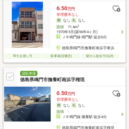
6.50
万円
管理費等なし
なし
なし
2
面積
71.4m
1970年5月(築56年4ヶ月)
ＪＲ鳴門線 鳴門駅 徒歩6分
徳島県鳴門市撫養町南浜字東浜
即引き渡し可
駐車場(近隣含)
駅から徒歩7分以内
貸駐車場
徳島県鳴門市撫養町南浜字権現
0.50
万円
管理費等なし
なし
なし
面積
-
ＪＲ鳴門線 撫養駅 徒歩4分
徳島県鳴門市撫養町南浜字権現