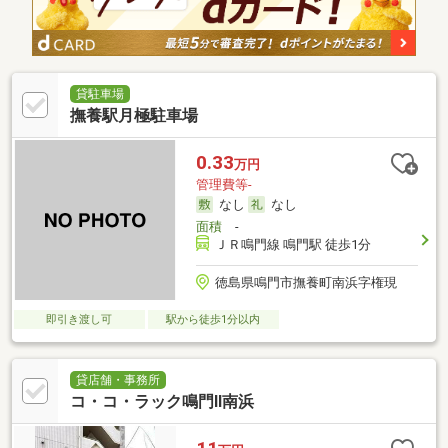
貸駐車場
撫養駅月極駐車場
0.33
万円
管理費等-
なし
なし
面積
-
ＪＲ鳴門線 鳴門駅 徒歩1分
徳島県鳴門市撫養町南浜字権現
即引き渡し可
駅から徒歩1分以内
貸店舗・事務所
コ・コ・ラック鳴門Ⅱ南浜