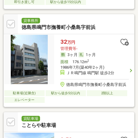
即引き渡し可
駅から徒歩15分以内
貸事務所
徳島県鳴門市撫養町小桑島字前浜
32
万円
管理費等-
3ヶ月
1ヶ月
2
面積
176.12m
1986年7月(築40年2ヶ月)
ＪＲ鳴門線 鳴門駅 徒歩2分
徳島県鳴門市撫養町小桑島字前浜
駐車場(近隣含)
駅から徒歩5分以内
2階以上
エレベーター
貸駐車場
ことらや駐車場