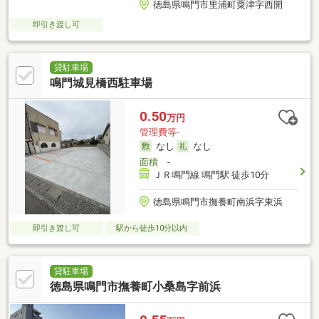
徳島県鳴門市里浦町粟津字西開
即引き渡し可
貸駐車場
鳴門城見橋西駐車場
0.50
万円
管理費等-
なし
なし
面積
-
ＪＲ鳴門線 鳴門駅 徒歩10分
徳島県鳴門市撫養町南浜字東浜
即引き渡し可
駅から徒歩10分以内
貸駐車場
徳島県鳴門市撫養町小桑島字前浜