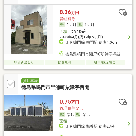
8.36
万円
管理費等-
2ヶ月
1ヶ月
2
面積
78.25m
2009年4月(築17年5ヶ月)
ＪＲ鳴門線 鳴門駅 徒歩4.0km
徳島県鳴門市瀬戸町明神字鳴谷
即引き渡し可
飲食店可
駐車場(近隣含)
貸駐車場
徳島県鳴門市里浦町粟津字西開
0.75
万円
管理費等なし
なし
なし
面積
-
ＪＲ鳴門線 撫養駅 徒歩27分