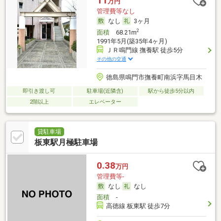
11
万円
管理費等なし
なし
3ヶ月
2
面積
68.21m
1991年5月(築35年4ヶ月)
ＪＲ鳴門線 撫養駅 徒歩5分
その他の交通
徳島県鳴門市撫養町南浜字馬目木
即引き渡し可
駐車場(近隣含)
駅から徒歩5分以内
2階以上
エレベーター
貸駐車場
板東駅月極駐車場
0.38
万円
管理費等-
なし
なし
面積
-
高徳線 板東駅 徒歩7分