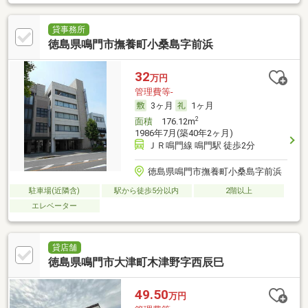
貸事務所
徳島県鳴門市撫養町小桑島字前浜
32
万円
管理費等-
3ヶ月
1ヶ月
2
面積
176.12m
1986年7月(築40年2ヶ月)
ＪＲ鳴門線 鳴門駅 徒歩2分
徳島県鳴門市撫養町小桑島字前浜
駐車場(近隣含)
駅から徒歩5分以内
2階以上
エレベーター
貸店舗
徳島県鳴門市大津町木津野字西辰巳
49.50
万円