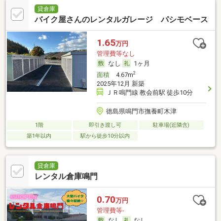
貸倉庫
バイク屋さんのレンタルガレージ パシモベース
1.65
万円
管理費等なし
なし
1ヶ月
2
面積
4.67m
2025年12月 新築
ＪＲ鳴門線 教会前駅 徒歩10分
徳島県鳴門市撫養町木津
1階
即引き渡し可
駐車場(近隣含)
築1年以内
駅から徒歩10分以内
貸倉庫
レンタル倉庫鳴門
0.70
万円
管理費等-
なし
なし