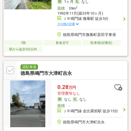
1ヶ月
なし
2
面積
39m
1992年11月(築33年10ヶ月)
ＪＲ鳴門線 撫養駅 徒歩5分
その他の交通
徳島県鳴門市撫養町斎田字東発
1階
飲食店可
駐車場(近隣含)
駅から徒歩5分以内
貸駐車場
徳島県鳴門市大津町吉永
0.28
万円
管理費等なし
なし
なし
面積
-
ＪＲ鳴門線 金比羅前駅 徒歩15分
徳島県鳴門市大津町吉永