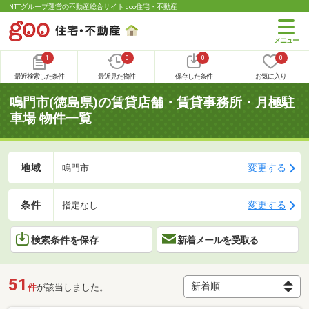
NTTグループ運営の不動産総合サイト goo住宅・不動産
1
0
0
0
最近検索した条件
最近見た物件
保存した条件
お気に入り
鳴門市(徳島県)の賃貸店舗・賃貸事務所・月極駐
車場 物件一覧
地域
変更する
鳴門市
条件
変更する
指定なし
検索条件を保存
新着メールを受取る
51
件
が該当しました。