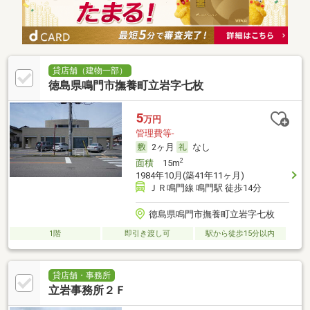
貸店舗（建物一部）
徳島県鳴門市撫養町立岩字七枚
5
万円
管理費等-
2ヶ月
なし
2
面積
15m
1984年10月(築41年11ヶ月)
ＪＲ鳴門線 鳴門駅 徒歩14分
徳島県鳴門市撫養町立岩字七枚
1階
即引き渡し可
駅から徒歩15分以内
貸店舗・事務所
立岩事務所２Ｆ