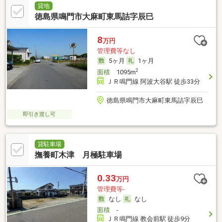
貸地
徳島県鳴門市大麻町東馬詰字辰巳
8
万円
管理費等なし
5ヶ月
1ヶ月
2
面積
1095m
ＪＲ鳴門線 阿波大谷駅 徒歩33分
徳島県鳴門市大麻町東馬詰字辰巳
即引き渡し可
貸駐車場
撫養町木津 月極駐車場
0.33
万円
管理費等-
なし
なし
面積
-
ＪＲ鳴門線 教会前駅 徒歩9分