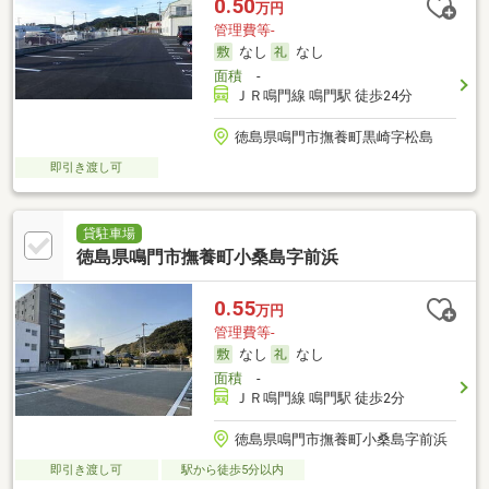
0.50
万円
管理費等-
なし
なし
面積
-
ＪＲ鳴門線 鳴門駅 徒歩24分
徳島県鳴門市撫養町黒崎字松島
即引き渡し可
貸駐車場
徳島県鳴門市撫養町小桑島字前浜
0.55
万円
管理費等-
なし
なし
面積
-
ＪＲ鳴門線 鳴門駅 徒歩2分
徳島県鳴門市撫養町小桑島字前浜
即引き渡し可
駅から徒歩5分以内