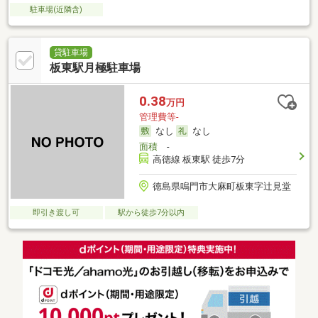
駐車場(近隣含)
貸駐車場
板東駅月極駐車場
0.38
万円
管理費等-
なし
なし
面積
-
高徳線 板東駅 徒歩7分
徳島県鳴門市大麻町板東字辻見堂
即引き渡し可
駅から徒歩7分以内