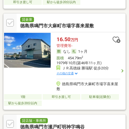
即引き渡し可
駅から徒歩20分以内
貸倉庫
徳島県鳴門市大麻町市場字喜来屋敷
16.50
万円
管理費等-
なし
1ヶ月
2
面積
454.79m
1979年10月(築46年11ヶ月)
ＪＲ高徳線 勝瑞駅 徒歩20分
その他の交通
徳島県鳴門市大麻町市場字喜来屋
敷
1階
即引き渡し可
駐車場(近隣含)
駅から徒歩20分以内
貸店舗・事務所
徳島県鳴門市瀬戸町明神字鳴谷