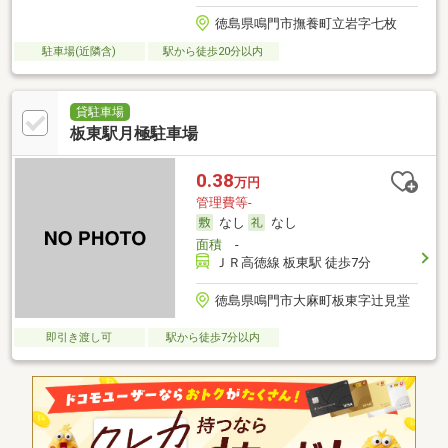
徳島県鳴門市撫養町立岩字七枚
駐車場(近隣含)
駅から徒歩20分以内
貸駐車場
板東駅月極駐車場
0.38
万円
管理費等-
なし
なし
面積
-
ＪＲ高徳線 板東駅 徒歩7分
徳島県鳴門市大麻町板東字辻見堂
即引き渡し可
駅から徒歩7分以内