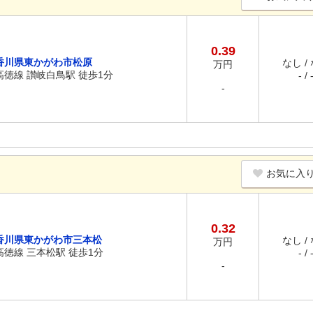
0.39
香川県東かがわ市松原
なし /
万円
高徳線 讃岐白鳥駅 徒歩1分
- / 
-
お気に入
0.32
香川県東かがわ市三本松
なし /
万円
高徳線 三本松駅 徒歩1分
- / 
-