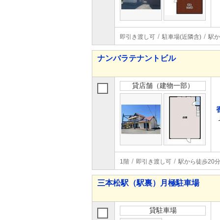
即引き渡し可
駐車場(近隣含)
駅か
ナンバラテナントビル
貸店舗（建物一部）
1階
即引き渡し可
駅から徒歩20
三本松駅（駅裏）月極駐車場
貸駐車場