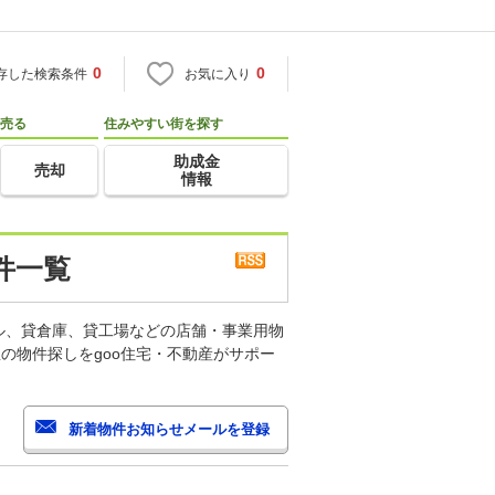
0
0
存した検索条件
お気に入り
売る
住みやすい街を探す
助成金
売却
情報
件一覧
ル、貸倉庫、貸工場などの店舗・事業用物
の物件探しをgoo住宅・不動産がサポー