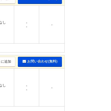
 なし
-
-
-
-
お問い合わせ(無料)
りに追加
 なし
-
-
-
-