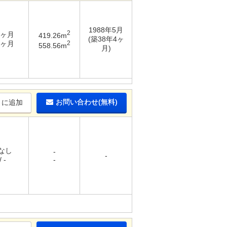
1988年5月
2
4ヶ月
419.26m
(築38年4ヶ
2
1ヶ月
558.56m
月)
お問い合わせ(無料)
りに追加
 なし
-
-
 -
-