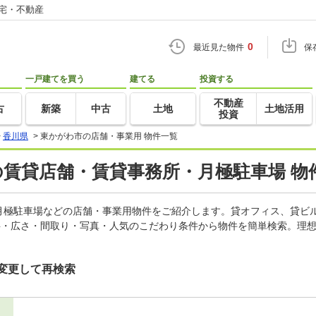
住宅・不動産
0
最近見た物件
保
一戸建てを買う
建てる
投資する
不動産
古
新築
中古
土地
土地活用
投資
>
香川県
>
東かがわ市の店舗・事業用 物件一覧
の賃貸店舗・賃貸事務所・月極駐車場 物
月極駐車場などの店舗・事業用物件をご紹介します。貸オフィス、貸ビ
料・広さ・間取り・写真・人気のこだわり条件から物件を簡単検索。理想
変更して再検索