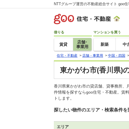
NTTグループ運営の不動産総合サイト goo
借りる
マンションを買う
店舗･
賃貸
新築
中
事業用
住宅・不動産
>
店舗・事業用
>
中国・四国
東かがわ市(香川県)
香川県東かがわ市の貸店舗、貸事務所、
件情報を探すならgoo住宅・不動産。賃
トします。
探したい物件のエリア・検索条件を
エリア