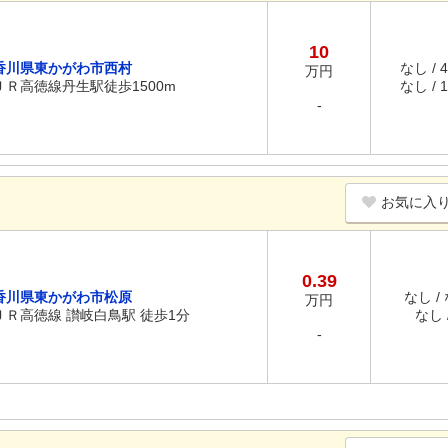
10
香川県東かがわ市西村
なし / 
万円
ＪＲ高徳線丹生駅徒歩1500m
なし / 
-
お気に入
0.39
香川県東かがわ市松原
なし /
万円
ＪＲ高徳線 讃岐白鳥駅 徒歩1分
なし /
-