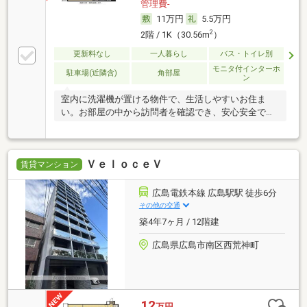
管理費-
11万円
5.5万円
2
2階 / 1K（30.56m
）
更新料なし
一人暮らし
バス・トイレ別
モニタ付インターホ
駐車場(近隣含)
角部屋
ン
室内に洗濯機が置ける物件で、生活しやすいお住ま
い。お部屋の中から訪問者を確認でき、安心安全で
す。
ＶｅｌｏｃｅＶ
賃貸マンション
広島電鉄本線 広島駅駅 徒歩6分
その他の交通
築4年7ヶ月 / 12階建
広島県広島市南区西荒神町
12
万円