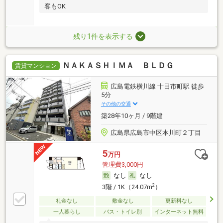
客もOK
残り1件を表示する
ＮＡＫＡＳＨＩＭＡ ＢＬＤＧ
賃貸マンション
広島電鉄横川線 十日市町駅 徒歩
5分
その他の交通
築28年10ヶ月 / 9階建
広島県広島市中区本川町２丁目
5
万円
管理費3,000円
なし
なし
2
3階 / 1K（24.07m
）
礼金なし
敷金なし
更新料なし
一人暮らし
バス・トイレ別
インターネット無料