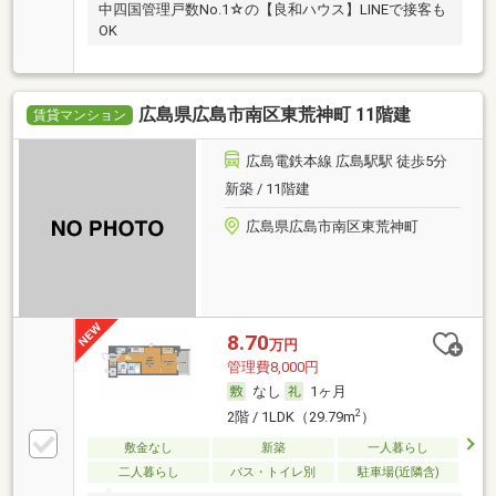
中四国管理戸数No.1☆の【良和ハウス】LINEで接客も
OK
広島県広島市南区東荒神町 11階建
賃貸マンション
広島電鉄本線 広島駅駅 徒歩5分
新築 / 11階建
広島県広島市南区東荒神町
8.70
万円
管理費8,000円
なし
1ヶ月
2
2階 / 1LDK（29.79m
）
敷金なし
新築
一人暮らし
二人暮らし
バス・トイレ別
駐車場(近隣含)