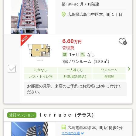
築18年8ヶ月 / 13階建
広島県広島市中区本川町１丁目
6.60
万円
管理費-
1ヶ月
なし
2
7階 / ワンルーム（29.9m
）
礼金なし
一人暮らし
ワンルーム
バス・トイレ別
駐車場(近隣含)
角部屋
お部屋の見学、来店のご予約はお気軽にお申し付けく
ださい。
ｔｅｒｒａｃｅ（テラス）
賃貸マンション
広島電鉄本線 本川町駅 徒歩2分
その他の交通