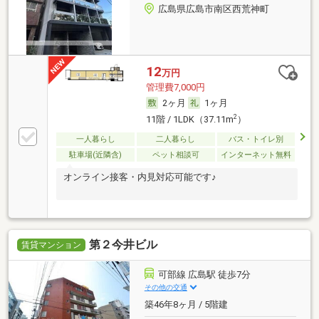
広島県広島市南区西荒神町
12
万円
管理費7,000円
2ヶ月
1ヶ月
2
11階 / 1LDK（37.11m
）
一人暮らし
二人暮らし
バス・トイレ別
駐車場(近隣含)
ペット相談可
インターネット無料
オンライン接客・内見対応可能です♪
第２今井ビル
賃貸マンション
可部線 広島駅 徒歩7分
その他の交通
築46年8ヶ月 / 5階建