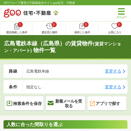
NTTグループ運営の不動産総合サイト goo住宅・不動産
1
0
0
0
最近検索した条件
最近見た物件
保存した条件
お気に入り
広島電鉄本線（広島県）の賃貸物件
(賃貸マンショ
物件一覧
ン・アパート)
路線
変更する
広島電鉄本線
条件
変更する
指定なし
新着メールを受
検索条件を保存
アプリで探す
取る
人数に合った間取りを選ぶ