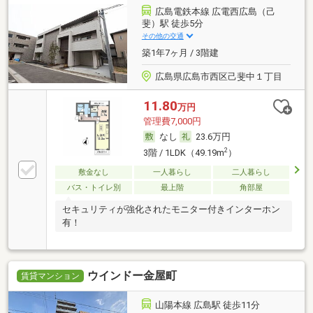
広島電鉄本線 広電西広島（己
斐）駅 徒歩5分
その他の交通
築1年7ヶ月 / 3階建
広島県広島市西区己斐中１丁目
11.80
万円
管理費7,000円
なし
23.6万円
2
3階 / 1LDK（49.19m
）
敷金なし
一人暮らし
二人暮らし
バス・トイレ別
最上階
角部屋
セキュリティが強化されたモニター付きインターホン
有！
ウインドー金屋町
賃貸マンション
山陽本線 広島駅 徒歩11分