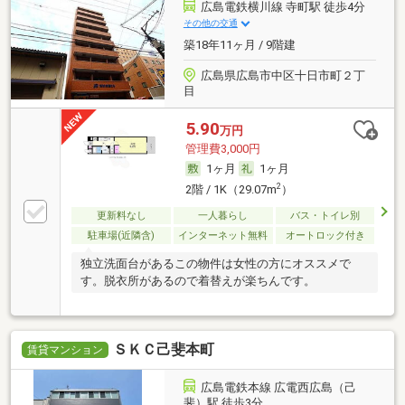
広島電鉄横川線 寺町駅 徒歩4分
その他の交通
築18年11ヶ月 / 9階建
広島県広島市中区十日市町２丁
目
5.90
万円
管理費3,000円
1ヶ月
1ヶ月
2
2階 / 1K（29.07m
）
更新料なし
一人暮らし
バス・トイレ別
駐車場(近隣含)
インターネット無料
オートロック付き
独立洗面台があるこの物件は女性の方にオススメで
す。脱衣所があるので着替えが楽ちんです。
ＳＫＣ己斐本町
賃貸マンション
広島電鉄本線 広電西広島（己
斐）駅 徒歩3分