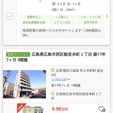
2ヶ月
1ヶ月
2
3階 / 1K（20m
）
更新料なし
一人暮らし
バス・トイレ別
室内洗濯機置き場
エアコン付き
見学予約可
地域密着の良和ハウスがサポートします！LINE相談も
OK♪
広島県広島市西区観音本町１丁目 築17年
賃貸マンション
7ヶ月 9階建
広島電鉄江波線 舟入本町駅 徒歩
6分
その他の交通
築17年7ヶ月 / 9階建
広島県広島市西区観音本町１丁
目
5.50
万円