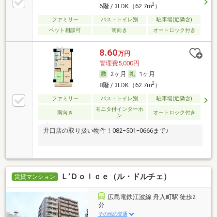
2
6階 / 3LDK（62.7m
）
ファミリー
バス・トイレ別
駐車場(近隣含)
ペット相談可
南向き
オートロック付き
8.60
万円
管理費5,000円
2ヶ月
1ヶ月
2
8階 / 3LDK（62.7m
）
ファミリー
バス・トイレ別
駐車場(近隣含)
モニタ付インターホ
南向き
オートロック付き
ン
井口店の取り扱い物件！082−501−0666まで♪
Ｌ’Ｄｏｌｃｅ（ル・ドルチェ）
賃貸マンション
広島電鉄江波線 舟入町駅 徒歩2
分
その他の交通