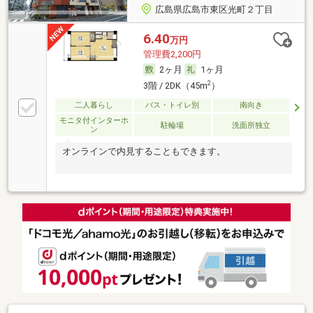
広島県広島市東区光町２丁目
6.40
万円
管理費2,200円
2ヶ月
1ヶ月
2
3階 / 2DK（45m
）
二人暮らし
バス・トイレ別
南向き
モニタ付インターホ
駐輪場
洗面所独立
ン
オンラインで内見することもできます。