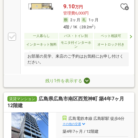
9.10
万円
管理費6,000円
2ヶ月
1ヶ月
2
4階 / 1K（28.2m
）
一人暮らし
バス・トイレ別
ペット相談可
モニタ付インターホ
インターネット無料
オートロック付き
ン
お部屋の見学、来店のご予約はお気軽にお申し付けく
ださい。
残り1件を表示する
広島県広島市南区西荒神町 築4年7ヶ月
賃貸マンション
12階建
広島電鉄本線 広島駅駅 徒歩6分
その他の交通
築4年7ヶ月 / 12階建