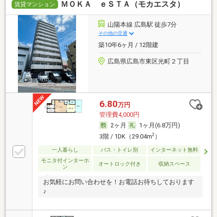
ＭＯＫＡ ｅＳＴＡ（モカエスタ）
賃貸マンション
山陽本線 広島駅 徒歩7分
その他の交通
築10年6ヶ月 / 12階建
広島県広島市東区光町２丁目
6.80
万円
管理費4,000円
2ヶ月
1ヶ月(6.8万円)
2
3階 / 1DK（29.04m
）
一人暮らし
バス・トイレ別
インターネット無料
モニタ付インターホ
オートロック付き
収納スペース
ン
お気軽にお問い合わせを！お電話お待ちしております
♪