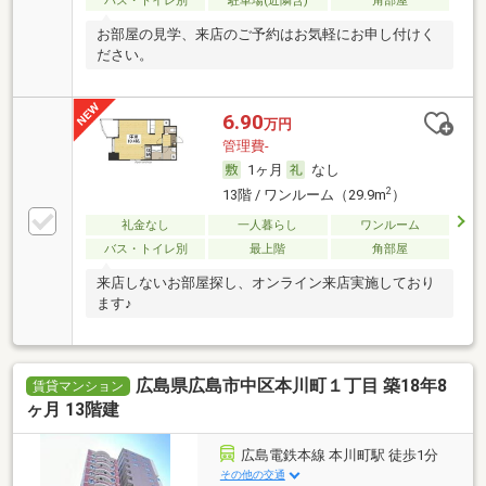
バス・トイレ別
駐車場(近隣含)
角部屋
お部屋の見学、来店のご予約はお気軽にお申し付けく
ださい。
6.90
万円
管理費-
1ヶ月
なし
2
13階 / ワンルーム（29.9m
）
礼金なし
一人暮らし
ワンルーム
バス・トイレ別
最上階
角部屋
来店しないお部屋探し、オンライン来店実施しており
ます♪
広島県広島市中区本川町１丁目 築18年8
賃貸マンション
ヶ月 13階建
広島電鉄本線 本川町駅 徒歩1分
その他の交通