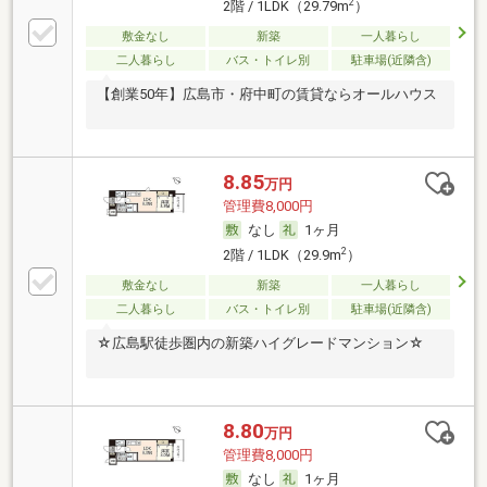
2
2階 / 1LDK（29.79m
）
敷金なし
新築
一人暮らし
二人暮らし
バス・トイレ別
駐車場(近隣含)
【創業50年】広島市・府中町の賃貸ならオールハウス
8.85
万円
管理費8,000円
なし
1ヶ月
2
2階 / 1LDK（29.9m
）
敷金なし
新築
一人暮らし
二人暮らし
バス・トイレ別
駐車場(近隣含)
☆広島駅徒歩圏内の新築ハイグレードマンション☆
8.80
万円
管理費8,000円
なし
1ヶ月