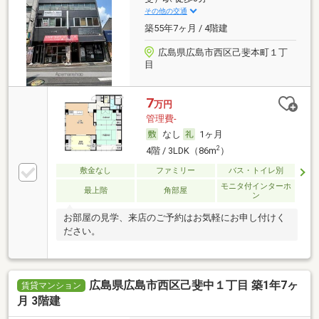
その他の交通
築55年7ヶ月 / 4階建
広島県広島市西区己斐本町１丁
目
7
万円
管理費-
なし
1ヶ月
2
4階 / 3LDK（86m
）
敷金なし
ファミリー
バス・トイレ別
モニタ付インターホ
最上階
角部屋
ン
お部屋の見学、来店のご予約はお気軽にお申し付けく
ださい。
広島県広島市西区己斐中１丁目 築1年7ヶ
賃貸マンション
月 3階建