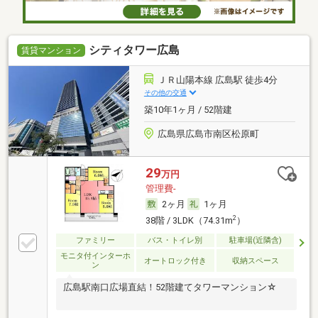
シティタワー広島
賃貸マンション
ＪＲ山陽本線 広島駅 徒歩4分
その他の交通
築10年1ヶ月 / 52階建
広島県広島市南区松原町
29
万円
管理費-
2ヶ月
1ヶ月
2
38階 / 3LDK（74.31m
）
ファミリー
バス・トイレ別
駐車場(近隣含)
モニタ付インターホ
オートロック付き
収納スペース
ン
広島駅南口広場直結！52階建てタワーマンション☆