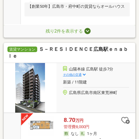
【創業50年】広島市・府中町の賃貸ならオールハウス
残り2件を表示する
Ｓ－ＲＥＳＩＤＥＮＣＥ広島駅ｅｎａｂ
賃貸マンション
ｌｅ
山陽本線 広島駅 徒歩7分
その他の交通
新築 / 11階建
広島県広島市南区東荒神町
8.70
万円
管理費8,000円
なし
1ヶ月