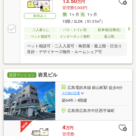
13.50
万円
管理費5,000円
1ヶ月
1ヶ月
動画あり
2
15階 / 2LDK（51.31m
）
二人暮らし
バス・トイレ別
駐車場(近隣含)
ペット相談可
インターネット無料
最上階
ペット相談可・二人入居可・角部屋・最上階・日当り
良好・デザイナーズ物件・ルームシェア可
岩見ビル
賃貸マンション
広島電鉄本線 銀山町駅 徒歩6分
その他の交通
築64年 / 4階建
広島県広島市中区西平塚町
4
万円
管理費-