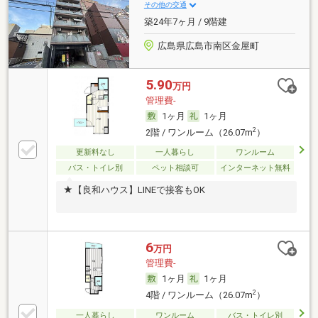
その他の交通
築24年7ヶ月 / 9階建
広島県広島市南区金屋町
5.90
万円
管理費-
1ヶ月
1ヶ月
2
2階 / ワンルーム（26.07m
）
更新料なし
一人暮らし
ワンルーム
バス・トイレ別
ペット相談可
インターネット無料
★【良和ハウス】LINEで接客もOK
6
万円
管理費-
1ヶ月
1ヶ月
2
4階 / ワンルーム（26.07m
）
一人暮らし
ワンルーム
バス・トイレ別