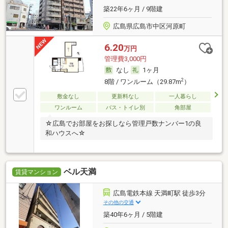
築22年6ヶ月 / 9階建
広島県広島市中区河原町
6.20
万円
管理費3,000円
なし
1ヶ月
2
8階 / ワンルーム（29.87m
）
敷金なし
更新料なし
一人暮らし
ワンルーム
バス・トイレ別
角部屋
☆広島でお部屋をお探しなら管理戸数ナンバー1の良
和ハウスへ☆
ベル天満
賃貸マンション
広島電鉄本線 天満町駅 徒歩3分
その他の交通
築40年6ヶ月 / 5階建