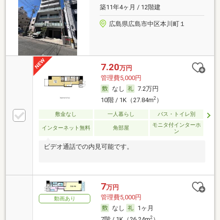
築11年4ヶ月 / 12階建
広島県広島市中区本川町１
7.20
万円
管理費5,000円
なし
7.2万円
2
10階 / 1K（27.84m
）
敷金なし
一人暮らし
バス・トイレ別
モニタ付インターホ
インターネット無料
角部屋
ン
ビデオ通話での内見可能です。
7
万円
管理費5,000円
動画あり
なし
1ヶ月
2
7階 / 1K（26.24m
）