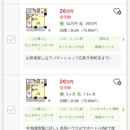
26
万円
管理費-
52万円
39万円
2
26階 / 2LDK（75.85m
）
二人暮らし
バス・トイレ別
南向き
モニタ付インターホ
オートロック付き
収納スペース
ン
お部屋探しはアパマンショップ広島千田町店まで♪
26
万円
管理費-
2ヶ月
1.5ヶ月
2
20階 / 2LDK（75.85m
）
二人暮らし
バス・トイレ別
インターネット無料
モニタ付インターホ
オートロック付き
収納スペース
ン
☆地域情報に詳しい良和ハウスがサポート♪LINEで接