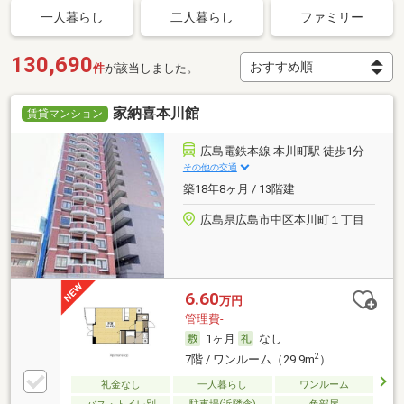
一人暮らし
二人暮らし
ファミリー
130,690
件
が該当しました。
家納喜本川館
賃貸マンション
広島電鉄本線 本川町駅 徒歩1分
その他の交通
築18年8ヶ月 / 13階建
広島県広島市中区本川町１丁目
6.60
万円
管理費-
1ヶ月
なし
2
7階 / ワンルーム（29.9m
）
礼金なし
一人暮らし
ワンルーム