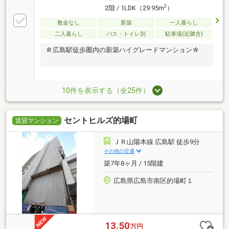
2
2階 / 1LDK（29.95m
）
敷金なし
新築
一人暮らし
二人暮らし
バス・トイレ別
駐車場(近隣含)
☆広島駅徒歩圏内の新築ハイグレードマンション☆
10件を表示する（全25件）
セントヒルズ的場町
賃貸マンション
ＪＲ山陽本線 広島駅 徒歩9分
その他の交通
築7年8ヶ月 / 15階建
広島県広島市南区的場町１
13.50
万円