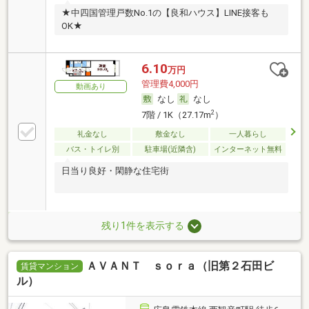
★中四国管理戸数No.1の【良和ハウス】LINE接客も
OK★
6.10
万円
管理費4,000円
動画あり
なし
なし
2
7階 / 1K（27.17m
）
礼金なし
敷金なし
一人暮らし
バス・トイレ別
駐車場(近隣含)
インターネット無料
日当り良好・閑静な住宅街
残り1件を表示する
ＡＶＡＮＴ ｓｏｒａ（旧第２石田ビ
賃貸マンション
ル）