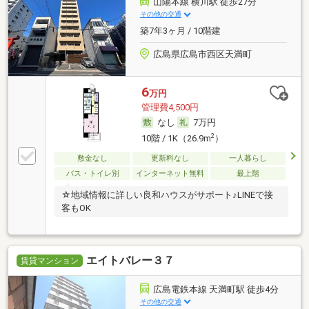
山陽本線 横川駅 徒歩27分
その他の交通
築7年3ヶ月 / 10階建
広島県広島市西区天満町
6
万円
管理費4,500円
なし
7万円
2
10階 / 1K（26.9m
）
敷金なし
更新料なし
一人暮らし
バス・トイレ別
インターネット無料
最上階
☆地域情報に詳しい良和ハウスがサポート♪LINEで接
客もOK
エイトバレー３７
賃貸マンション
広島電鉄本線 天満町駅 徒歩4分
その他の交通