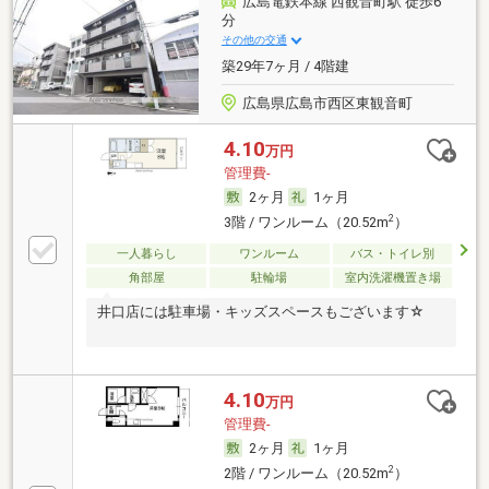
広島電鉄本線 西観音町駅 徒歩6
分
その他の交通
築29年7ヶ月 / 4階建
広島県広島市西区東観音町
4.10
万円
管理費-
2ヶ月
1ヶ月
2
3階 / ワンルーム（20.52m
）
一人暮らし
ワンルーム
バス・トイレ別
角部屋
駐輪場
室内洗濯機置き場
井口店には駐車場・キッズスペースもございます☆
4.10
万円
管理費-
2ヶ月
1ヶ月
2
2階 / ワンルーム（20.52m
）