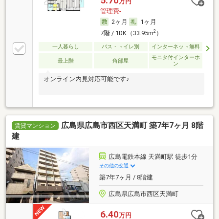
5.70
万円
管理費-
2ヶ月
1ヶ月
2
7階 / 1DK（33.95m
）
一人暮らし
バス・トイレ別
インターネット無料
モニタ付インターホ
最上階
角部屋
ン
オンライン内見対応可能です♪
広島県広島市西区天満町 築7年7ヶ月 8階
賃貸マンション
建
広島電鉄本線 天満町駅 徒歩1分
その他の交通
築7年7ヶ月 / 8階建
広島県広島市西区天満町
6.40
万円