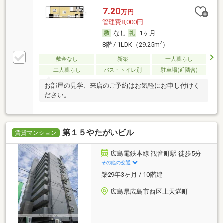
7.20
万円
管理費8,000円
なし
1ヶ月
2
8階 / 1LDK（29.25m
）
敷金なし
新築
一人暮らし
二人暮らし
バス・トイレ別
駐車場(近隣含)
お部屋の見学、来店のご予約はお気軽にお申し付けく
ださい。
第１５やたがいビル
賃貸マンション
広島電鉄本線 観音町駅 徒歩5分
その他の交通
築29年3ヶ月 / 10階建
広島県広島市西区上天満町