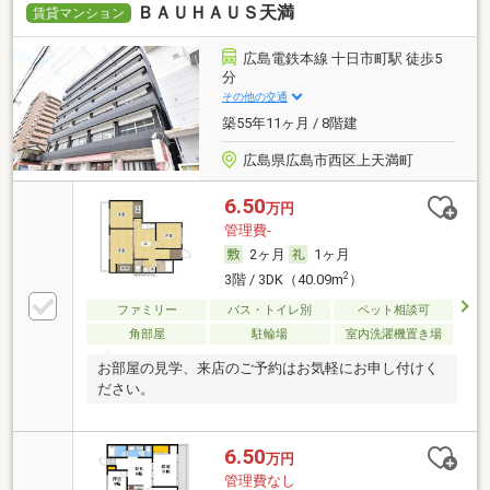
ＢＡＵＨＡＵＳ天満
賃貸マンション
広島電鉄本線 十日市町駅 徒歩5
分
その他の交通
築55年11ヶ月 / 8階建
広島県広島市西区上天満町
6.50
万円
管理費-
2ヶ月
1ヶ月
2
3階 / 3DK（40.09m
）
ファミリー
バス・トイレ別
ペット相談可
角部屋
駐輪場
室内洗濯機置き場
お部屋の見学、来店のご予約はお気軽にお申し付けく
ださい。
6.50
万円
管理費なし