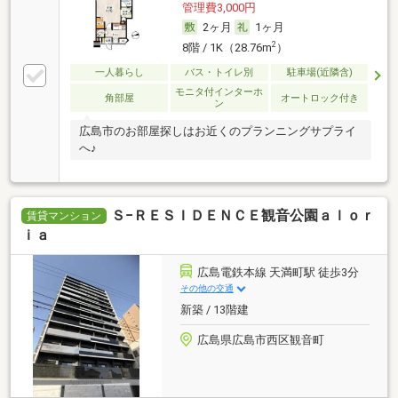
管理費3,000円
2ヶ月
1ヶ月
2
8階 / 1K（28.76m
）
一人暮らし
バス・トイレ別
駐車場(近隣含)
モニタ付インターホ
角部屋
オートロック付き
ン
広島市のお部屋探しはお近くのプランニングサプライ
へ♪
Ｓ−ＲＥＳＩＤＥＮＣＥ観音公園ａｌｏｒ
賃貸マンション
ｉａ
広島電鉄本線 天満町駅 徒歩3分
その他の交通
新築 / 13階建
広島県広島市西区観音町