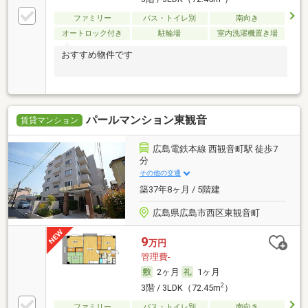
ファミリー
バス・トイレ別
南向き
オートロック付き
駐輪場
室内洗濯機置き場
おすすめ物件です
パールマンション東観音
賃貸マンション
広島電鉄本線 西観音町駅 徒歩7
分
その他の交通
築37年8ヶ月 / 5階建
広島県広島市西区東観音町
9
万円
管理費-
2ヶ月
1ヶ月
2
3階 / 3LDK（72.45m
）
ファミリー
バス・トイレ別
南向き