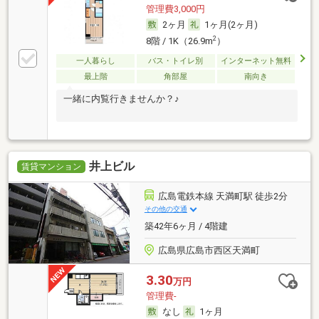
管理費3,000円
2ヶ月
1ヶ月(2ヶ月)
2
8階 / 1K（26.9m
）
一人暮らし
バス・トイレ別
インターネット無料
最上階
角部屋
南向き
一緒に内覧行きませんか？♪
井上ビル
賃貸マンション
広島電鉄本線 天満町駅 徒歩2分
その他の交通
築42年6ヶ月 / 4階建
広島県広島市西区天満町
3.30
万円
管理費-
なし
1ヶ月