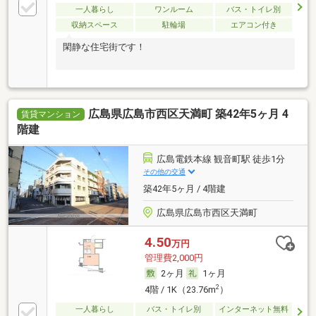
一人暮らし
ワンルーム
バス・トイレ別
収納スペース
駐輪場
エアコン付き
閑静な住宅街です！
広島県広島市西区天満町 築42年5ヶ月 4
賃貸マンション
階建
広島電鉄本線 観音町駅 徒歩1分
その他の交通
築42年5ヶ月 / 4階建
広島県広島市西区天満町
4.50
万円
管理費2,000円
2ヶ月
1ヶ月
2
4階 / 1K（23.76m
）
一人暮らし
バス・トイレ別
インターネット無料