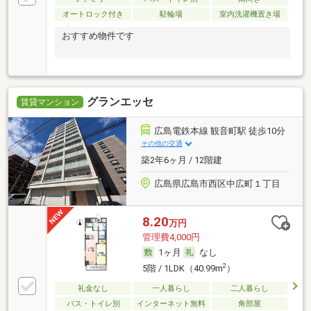
オートロック付き
駐輪場
室内洗濯機置き場
おすすめ物件です
グランエッセ
賃貸マンション
広島電鉄本線 観音町駅 徒歩10分
その他の交通
築2年6ヶ月 / 12階建
広島県広島市西区中広町１丁目
8.20
万円
管理費4,000円
1ヶ月
なし
2
5階 / 1LDK（40.99m
）
礼金なし
一人暮らし
二人暮らし
バス・トイレ別
インターネット無料
角部屋