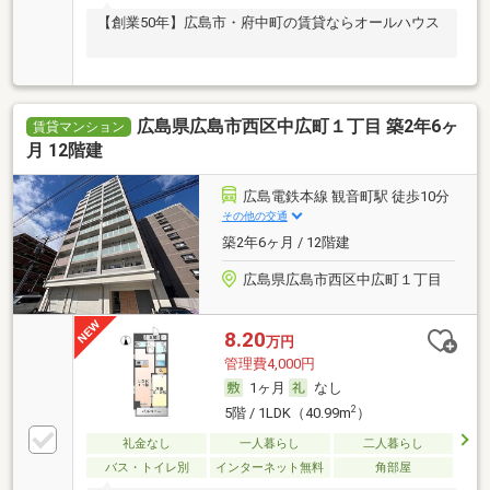
【創業50年】広島市・府中町の賃貸ならオールハウス
広島県広島市西区中広町１丁目 築2年6ヶ
賃貸マンション
月 12階建
広島電鉄本線 観音町駅 徒歩10分
その他の交通
築2年6ヶ月 / 12階建
広島県広島市西区中広町１丁目
8.20
万円
管理費4,000円
1ヶ月
なし
2
5階 / 1LDK（40.99m
）
礼金なし
一人暮らし
二人暮らし
バス・トイレ別
インターネット無料
角部屋