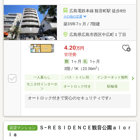
広島電鉄本線 観音町駅 徒歩8分
その他の交通
築35年7ヶ月 / 7階建
広島県広島市西区中広町１丁目
4.20
万円
管理費-
1ヶ月
1ヶ月
2
3階 / 1K（23.36m
）
一人暮らし
バス・トイレ別
インターネット無料
モニタ付インターホ
オートロック付き
駐輪場
ン
オートロック付きで安心のセキュリティです♪
Ｓ−ＲＥＳＩＤＥＮＣＥ観音公園ａｌｏｒ
賃貸マンション
ｉａ