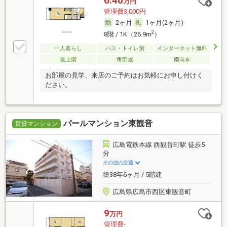
6.40
万円
管理費3,000円
2ヶ月
1ヶ月(2ヶ月)
2
8階 / 1K（26.9m
）
一人暮らし
バス・トイレ別
インターネット無料
最上階
角部屋
南向き
お部屋の見学、来店のご予約はお気軽にお申し付けく
ださい。
パールマンション東観音
賃貸マンション
広島電鉄本線 西観音町駅 徒歩5
分
その他の交通
築38年6ヶ月 / 5階建
広島県広島市西区東観音町
9
万円
管理費-