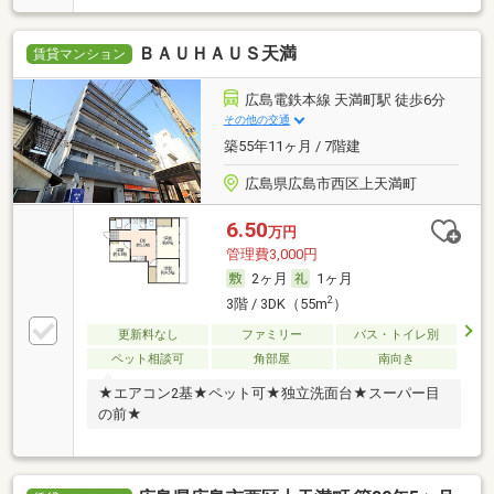
ＢＡＵＨＡＵＳ天満
賃貸マンション
広島電鉄本線 天満町駅 徒歩6分
その他の交通
築55年11ヶ月 / 7階建
広島県広島市西区上天満町
6.50
万円
管理費3,000円
2ヶ月
1ヶ月
2
3階 / 3DK（55m
）
更新料なし
ファミリー
バス・トイレ別
ペット相談可
角部屋
南向き
★エアコン2基★ペット可★独立洗面台★スーパー目
の前★