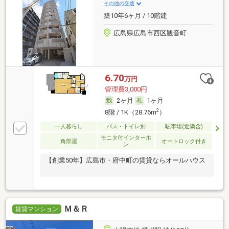
その他の交通
築10年6ヶ月 / 10階建
広島県広島市西区観音町
6.70
万円
管理費3,000円
2ヶ月
1ヶ月
2
8階 / 1K（28.76m
）
一人暮らし
バス・トイレ別
駐車場(近隣含)
モニタ付インターホ
角部屋
オートロック付き
ン
【創業50年】広島市・府中町の賃貸ならオールハウス
Ｍ＆Ｒ
賃貸マンション