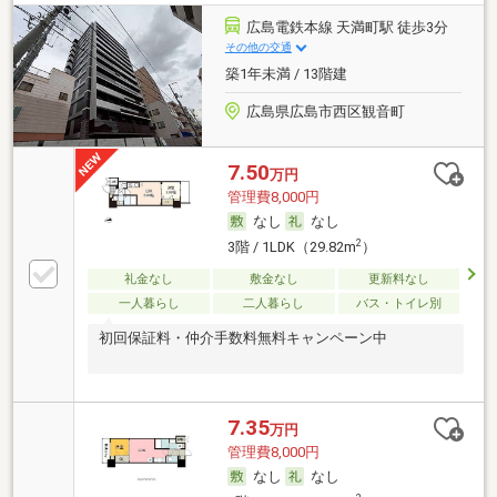
広島電鉄本線 天満町駅 徒歩3分
その他の交通
築1年未満 / 13階建
広島県広島市西区観音町
7.50
万円
管理費8,000円
なし
なし
2
3階 / 1LDK（29.82m
）
礼金なし
敷金なし
更新料なし
一人暮らし
二人暮らし
バス・トイレ別
初回保証料・仲介手数料無料キャンペーン中
7.35
万円
管理費8,000円
なし
なし