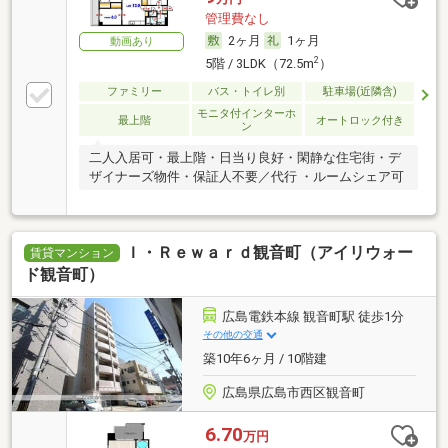
管理費なし
2ヶ月
1ヶ月
動画あり
2
5階 / 3LDK（72.5m
）
ファミリー
バス・トイレ別
駐車場(近隣含)
モニタ付インターホ
最上階
オートロック付き
ン
二人入居可・最上階・日当り良好・閑静な住宅街・デ
ザイナーズ物件・保証人不要／代行 ・ルームシェア可
Ｉ・Ｒｅｗａｒｄ観音町（アイリウォー
賃貸マンション
ド観音町）
広島電鉄本線 観音町駅 徒歩1分
その他の交通
築10年6ヶ月 / 10階建
広島県広島市西区観音町
6.70
万円