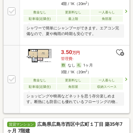
2
4階 / 1K（20m
）
敷金なし
更新料なし
一人暮らし
駐車場(近隣含)
最上階
角部屋
シャワーで簡単にシャンプーができます。エアコン完
備なので、夏や梅雨の時期も安心です。
3.50
万円
管理費-
なし
1ヶ月
2
3階 / 1K（20m
）
敷金なし
更新料なし
一人暮らし
駐車場(近隣含)
角部屋
収納スペース
ショッピングや映画などネットを思う存分楽しめま
す。断熱にも防音にも優れているフローリングの物件
です。
広島県広島市西区中広町１丁目 築35年7
賃貸マンション
ヶ月 7階建