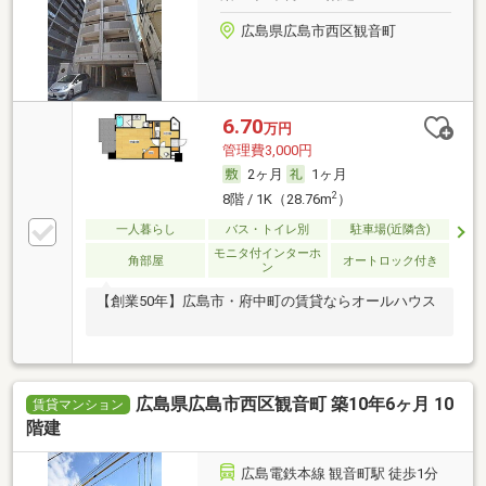
広島県広島市西区観音町
6.70
万円
管理費3,000円
2ヶ月
1ヶ月
2
8階 / 1K（28.76m
）
一人暮らし
バス・トイレ別
駐車場(近隣含)
モニタ付インターホ
角部屋
オートロック付き
ン
【創業50年】広島市・府中町の賃貸ならオールハウス
広島県広島市西区観音町 築10年6ヶ月 10
賃貸マンション
階建
広島電鉄本線 観音町駅 徒歩1分