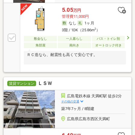
5.05
万円
管理費11,000円
なし
1ヶ月
2
3階 / 1DK（25.86m
）
敷金なし
一人暮らし
バス・トイレ別
角部屋
南向き
オートロック付き
ＲＣ造なら、耐震性も高くて安心です。
ＬＳＷ
賃貸マンション
広島電鉄本線 天満町駅 徒歩2分
その他の交通
築7年7ヶ月 / 8階建
広島県広島市西区天満町