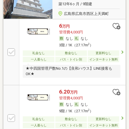
築12年6ヶ月 / 9階建
広島県広島市西区上天満町
6
万円
管理費4,000円
なし
なし
2
3階 / 1K（27.17m
）
礼金なし
敷金なし
更新料なし
一人暮らし
バス・トイレ別
インターネット無料
★中四国管理戸数No.1の【良和ハウス】LINE接客も
OK★
6.20
万円
管理費4,000円
なし
なし
2
9階 / 1K（27.17m
）
礼金なし
敷金なし
更新料なし
一人暮らし
バス・トイレ別
インターネット無料