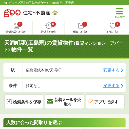
NTTグループ運営の不動産総合サイト goo住宅・不動産
1
0
0
0
最近検索した条件
最近見た物件
保存した条件
お気に入り
天満町駅(広島県)の賃貸物件
(賃貸マンション・アパー
物件一覧
ト)
駅
変更する
広島電鉄本線/天満町
条件
変更する
指定なし
新着メールを受
検索条件を保存
アプリで探す
取る
人数に合った間取りを選ぶ