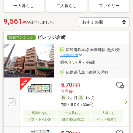
一人暮らし
二人暮らし
ファミリー
9,561
件
が該当しました。
ビレッジ岩崎
賃貸マンション
広島電鉄本線 天満町駅 徒歩1分
その他の交通
築40年5ヶ月 / 7階建
広島県広島市西区天満町
5.70
万円
管理費-
2ヶ月
1ヶ月
2
7階 / 1LDK（33m
）
更新料なし
一人暮らし
二人暮らし
バス・トイレ別
駐車場(近隣含)
ペット相談可