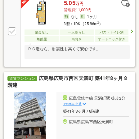
5.05
万円
管理費11,000円
なし
1ヶ月
2
3階 / 1DK（25.86m
）
敷金なし
一人暮らし
バス・トイレ別
角部屋
南向き
オートロック付き
ＲＣ造なら、耐震性も高くて安心です。
広島県広島市西区天満町 築41年8ヶ月 8
賃貸マンション
階建
広島電鉄本線 天満町駅 徒歩2分
その他の交通
築41年8ヶ月 / 8階建
広島県広島市西区天満町