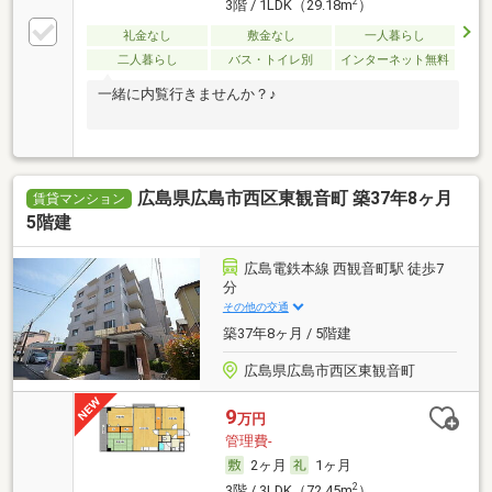
2
3階 / 1LDK（29.18m
）
礼金なし
敷金なし
一人暮らし
二人暮らし
バス・トイレ別
インターネット無料
一緒に内覧行きませんか？♪
広島県広島市西区東観音町 築37年8ヶ月
賃貸マンション
5階建
広島電鉄本線 西観音町駅 徒歩7
分
その他の交通
築37年8ヶ月 / 5階建
広島県広島市西区東観音町
9
万円
管理費-
2ヶ月
1ヶ月
2
3階 / 3LDK（72.45m
）