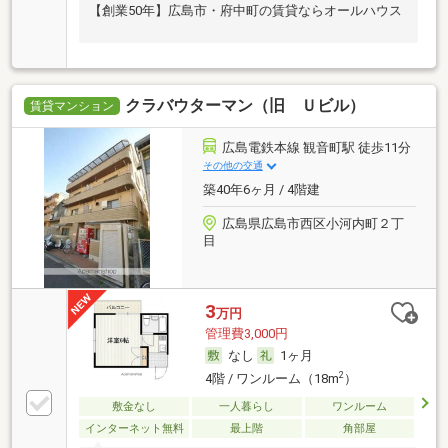
【創業50年】広島市・府中町の賃貸ならオールハウス
クラバウターマン（旧 Ｕビル）
賃貸マンション
広島電鉄本線 観音町駅 徒歩11分
その他の交通
築40年6ヶ月 / 4階建
広島県広島市西区小河内町２丁
目
3
万円
管理費3,000円
なし
1ヶ月
2
4階 / ワンルーム（18m
）
敷金なし
一人暮らし
ワンルーム
インターネット無料
最上階
角部屋