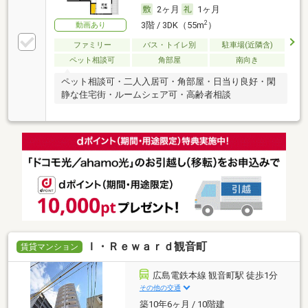
2ヶ月
1ヶ月
2
3階 / 3DK（55m
）
動画あり
ファミリー
バス・トイレ別
駐車場(近隣含)
ペット相談可
角部屋
南向き
ペット相談可・二人入居可・角部屋・日当り良好・閑
静な住宅街・ルームシェア可・高齢者相談
Ｉ・Ｒｅｗａｒｄ観音町
賃貸マンション
広島電鉄本線 観音町駅 徒歩1分
その他の交通
築10年6ヶ月 / 10階建