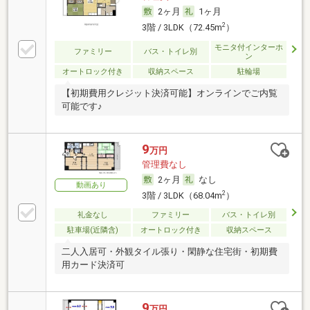
2ヶ月
1ヶ月
2
3階 / 3LDK（72.45m
）
モニタ付インターホ
ファミリー
バス・トイレ別
ン
オートロック付き
収納スペース
駐輪場
【初期費用クレジット決済可能】オンラインでご内覧
可能です♪
9
万円
管理費なし
2ヶ月
なし
動画あり
2
3階 / 3LDK（68.04m
）
礼金なし
ファミリー
バス・トイレ別
駐車場(近隣含)
オートロック付き
収納スペース
二人入居可・外観タイル張り・閑静な住宅街・初期費
用カード決済可
9
万円