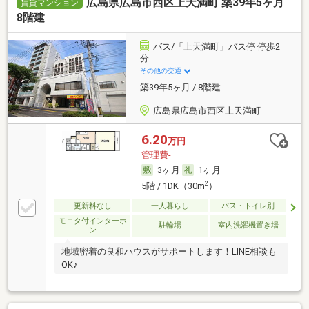
広島県広島市西区上天満町 築39年5ヶ月
賃貸マンション
8階建
バス/「上天満町」バス停 停歩2
分
その他の交通
築39年5ヶ月 / 8階建
広島県広島市西区上天満町
6.20
万円
管理費-
3ヶ月
1ヶ月
2
5階 / 1DK（30m
）
更新料なし
一人暮らし
バス・トイレ別
モニタ付インターホ
駐輪場
室内洗濯機置き場
ン
地域密着の良和ハウスがサポートします！LINE相談も
OK♪